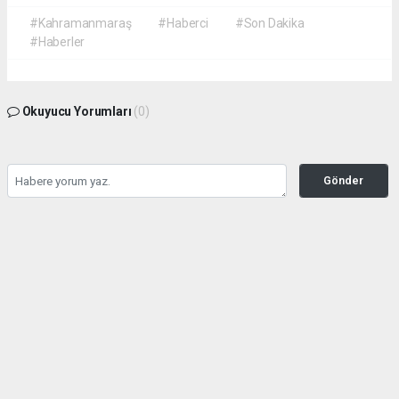
#Kahramanmaraş
#Haberci
#Son Dakika
#Haberler
Okuyucu Yorumları
(0)
Gönder
Yorum yazarak Topluluk Kuralları’nı kabul etmiş bulunuyor ve
kahramanmarashaberci.com sitesine yaptığınız yorumunuzla ilgili doğrudan veya
dolaylı tüm sorumluluğu tek başınıza üstleniyorsunuz. Yazılan tüm yorumlardan site
yönetimi hiçbir şekilde sorumlu tutulamaz.
haber paketi
haber scripti
haber yazılımı
Tüm hakları saklı tutulmaktadır.Copyright 2026©