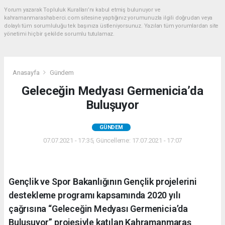
Yorum yazarak Topluluk Kuralları’nı kabul etmiş bulunuyor ve
kahramanmarashaberci.com sitesine yaptığınız yorumunuzla ilgili doğrudan veya
dolaylı tüm sorumluluğu tek başınıza üstleniyorsunuz. Yazılan tüm yorumlardan site
yönetimi hiçbir şekilde sorumlu tutulamaz.
Anasayfa
Gündem
Geleceğin Medyası Germenicia’da
Buluşuyor
GÜNDEM
07.07.2021 - 17:35, Güncelleme: 17.07.2021 - 17:07
Gençlik ve Spor Bakanlığının Gençlik projelerini
destekleme programı kapsamında 2020 yılı
çağrısına “Geleceğin Medyası Germenicia’da
Buluşuyor” projesiyle katılan Kahramanmaraş