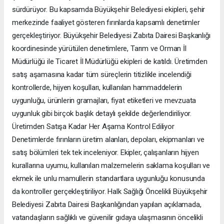
sürdürüyor. Bu kapsamda Büyükşehir Belediyesi ekipleri, şehir
merkezinde faaliyet gösteren fırınlarda kapsamlı denetimler
gerçekleştiriyor. Büyükşehir Belediyesi Zabıta Dairesi Başkanlığı
koordinesinde yürütülen denetimlere, Tarım ve Orman İl
Müdürlüğü ile Ticaret İl Müdürlüğü ekipleri de katıldı. Üretimden
satış aşamasına kadar tüm süreçlerin titizlikle incelendiği
kontrollerde, hijyen koşulları, kullanılan hammaddelerin
uygunluğu, ürünlerin gramajları, fiyat etiketleri ve mevzuata
uygunluk gibi birçok başlık detaylı şekilde değerlendiriliyor.
Üretimden Satışa Kadar Her Aşama Kontrol Ediliyor
Denetimlerde fırınların üretim alanları, depoları, ekipmanları ve
satış bölümleri tek tek inceleniyor. Ekipler, çalışanların hijyen
kurallarına uyumu, kullanılan malzemelerin saklama koşulları ve
ekmek ile unlu mamullerin standartlara uygunluğu konusunda
da kontroller gerçekleştiriliyor. Halk Sağlığı Öncelikli Büyükşehir
Belediyesi Zabıta Dairesi Başkanlığından yapılan açıklamada,
vatandaşların sağlıklı ve güvenilir gıdaya ulaşmasının öncelikli