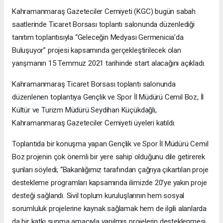
Kahramanmaraş Gazeteciler Cemiyeti (KGC) bugün sabah
saatlerinde Ticaret Borsası toplantı salonunda düzenlediği
tanıtım toplantısıyla “Geleceğin Medyası Germenicia’da
Buluşuyor” projesi kapsamında gerçekleştirilecek olan
yarışmanın 15 Temmuz 2021 tarihinde start alacağını açıkladı.
Kahramanmaraş Ticaret Borsası toplantı salonunda
düzenlenen toplantıya Gençlik ve Spor İl Müdürü Cemil Boz, İl
Kültür ve Turizm Müdürü Seydihan Küçükdağlı,
Kahramanmaraş Gazeteciler Cemiyeti üyeleri katıldı.
Toplantıda bir konuşma yapan Gençlik ve Spor İl Müdürü Cemil
Boz projenin çok önemli bir yere sahip olduğunu dile getirerek
şunları söyledi; “Bakanlığımız tarafından çağrıya çıkartılan proje
destekleme programları kapsamında ilimizde 20’ye yakın proje
desteği sağlandı. Sivil toplum kuruluşlarının hem sosyal
sorumluluk projelerine kaynak sağlamak hem de ilgili alanlarda
da bir katkı sunma amacıyla yapılmış projelerin desteklenmesi