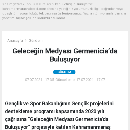
Yorum yazarak Topluluk Kuralları’nı kabul etmiş bulunuyor ve
kahramanmarashaberci.com sitesine yaptığınız yorumunuzla ilgili doğrudan veya
dolaylı tüm sorumluluğu tek başınıza üstleniyorsunuz. Yazılan tüm yorumlardan site
yönetimi hiçbir şekilde sorumlu tutulamaz.
Anasayfa
Gündem
Geleceğin Medyası Germenicia’da
Buluşuyor
GÜNDEM
07.07.2021 - 17:35, Güncelleme: 17.07.2021 - 17:07
Gençlik ve Spor Bakanlığının Gençlik projelerini
destekleme programı kapsamında 2020 yılı
çağrısına “Geleceğin Medyası Germenicia’da
Buluşuyor” projesiyle katılan Kahramanmaraş