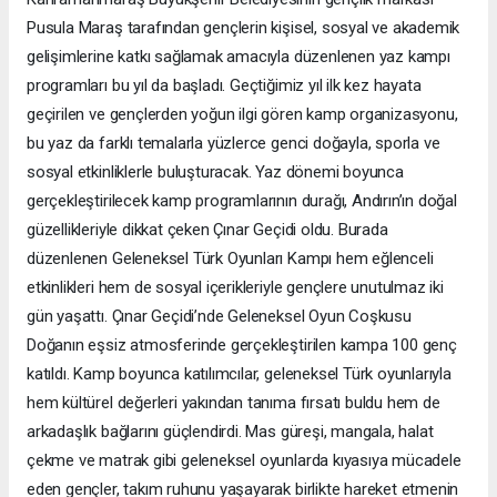
Pusula Maraş tarafından gençlerin kişisel, sosyal ve akademik
gelişimlerine katkı sağlamak amacıyla düzenlenen yaz kampı
programları bu yıl da başladı. Geçtiğimiz yıl ilk kez hayata
geçirilen ve gençlerden yoğun ilgi gören kamp organizasyonu,
bu yaz da farklı temalarla yüzlerce genci doğayla, sporla ve
sosyal etkinliklerle buluşturacak. Yaz dönemi boyunca
gerçekleştirilecek kamp programlarının durağı, Andırın’ın doğal
güzellikleriyle dikkat çeken Çınar Geçidi oldu. Burada
düzenlenen Geleneksel Türk Oyunları Kampı hem eğlenceli
etkinlikleri hem de sosyal içerikleriyle gençlere unutulmaz iki
gün yaşattı. Çınar Geçidi’nde Geleneksel Oyun Coşkusu
Doğanın eşsiz atmosferinde gerçekleştirilen kampa 100 genç
katıldı. Kamp boyunca katılımcılar, geleneksel Türk oyunlarıyla
hem kültürel değerleri yakından tanıma fırsatı buldu hem de
arkadaşlık bağlarını güçlendirdi. Mas güreşi, mangala, halat
çekme ve matrak gibi geleneksel oyunlarda kıyasıya mücadele
eden gençler, takım ruhunu yaşayarak birlikte hareket etmenin