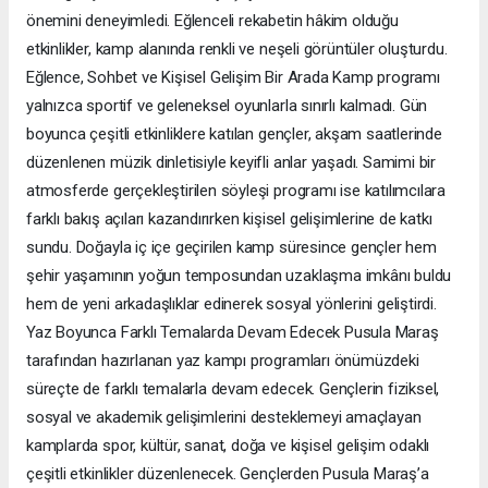
önemini deneyimledi. Eğlenceli rekabetin hâkim olduğu
etkinlikler, kamp alanında renkli ve neşeli görüntüler oluşturdu.
Eğlence, Sohbet ve Kişisel Gelişim Bir Arada Kamp programı
yalnızca sportif ve geleneksel oyunlarla sınırlı kalmadı. Gün
boyunca çeşitli etkinliklere katılan gençler, akşam saatlerinde
düzenlenen müzik dinletisiyle keyifli anlar yaşadı. Samimi bir
atmosferde gerçekleştirilen söyleşi programı ise katılımcılara
farklı bakış açıları kazandırırken kişisel gelişimlerine de katkı
sundu. Doğayla iç içe geçirilen kamp süresince gençler hem
şehir yaşamının yoğun temposundan uzaklaşma imkânı buldu
hem de yeni arkadaşlıklar edinerek sosyal yönlerini geliştirdi.
Yaz Boyunca Farklı Temalarda Devam Edecek Pusula Maraş
tarafından hazırlanan yaz kampı programları önümüzdeki
süreçte de farklı temalarla devam edecek. Gençlerin fiziksel,
sosyal ve akademik gelişimlerini desteklemeyi amaçlayan
kamplarda spor, kültür, sanat, doğa ve kişisel gelişim odaklı
çeşitli etkinlikler düzenlenecek. Gençlerden Pusula Maraş’a