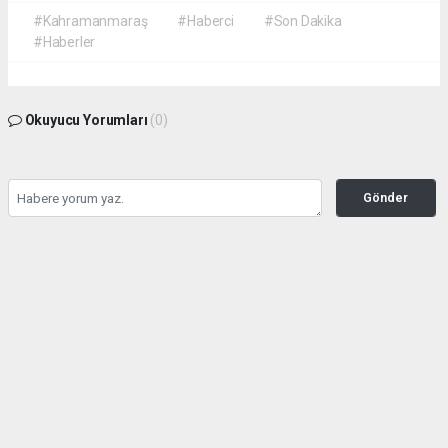
#Kahramanmaraş
#Haberci
#Son Dakika
#Haberler
Okuyucu Yorumları
(0)
Gönder
Yorum yazarak Topluluk Kuralları’nı kabul etmiş bulunuyor ve
kahramanmarashaberci.com sitesine yaptığınız yorumunuzla ilgili doğrudan veya
dolaylı tüm sorumluluğu tek başınıza üstleniyorsunuz. Yazılan tüm yorumlardan site
yönetimi hiçbir şekilde sorumlu tutulamaz.
haber paketi
haber scripti
haber yazılımı
Tüm hakları saklı tutulmaktadır.Copyright 2026©