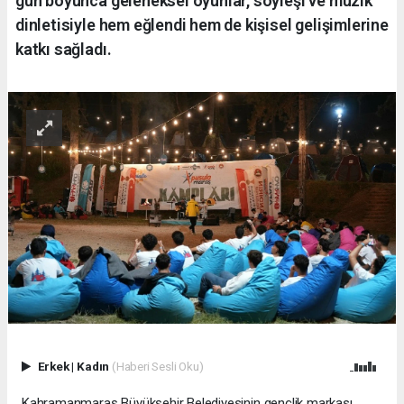
gün boyunca geleneksel oyunlar, söyleşi ve müzik
dinletisiyle hem eğlendi hem de kişisel gelişimlerine
katkı sağladı.
Erkek
|
Kadın
(Haberi Sesli Oku)
Kahramanmaraş Büyükşehir Belediyesinin gençlik markası