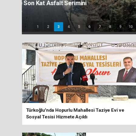
Şehrin Çözüm Hattı ALO 153’ten Tem
1
2
3
4
5
6
7
8
9
10
Türkoğlu'nda Hopurlu Mahallesi Taziye Evi ve
Sosyal Tesisi Hizmete Açıldı