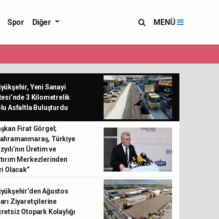
Spor
Diğer
MENÜ
yükşehir, Yeni Sanayi
tesi’nde 3 Kilometrelik
lu Asfaltla Buluşturdu
şkan Fırat Görgel;
ahramanmaraş, Türkiye
zyılı’nın Üretim ve
tırım Merkezlerinden
ri Olacak”
yükşehir’den Ağustos
arı Ziyaretçilerine
retsiz Otopark Kolaylığı