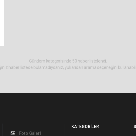
Gündem kategorisinde 50 haber listelendi.
ınız haber listede bulamadıysanız, yukarıdan arama seçeneğini kullanabili
KATEGORİLER
S
Foto Galeri