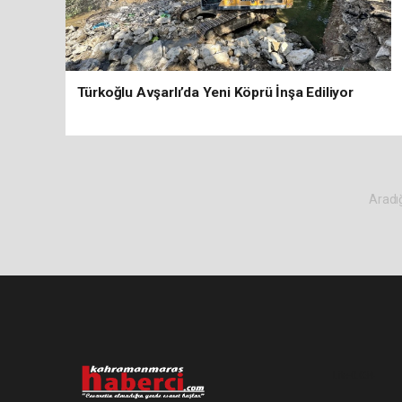
Türkoğlu Avşarlı’da Yeni Köprü İnşa Ediliyor
Aradığ
Lite-0.034