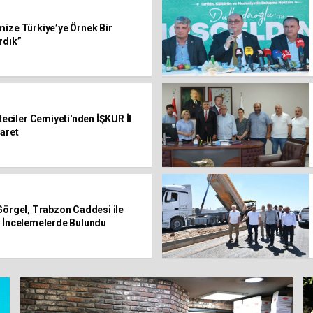
mize Türkiye’ye Örnek Bir
rdık”
ciler Cemiyeti'nden İŞKUR İl
yaret
Görgel, Trabzon Caddesi ile
a İncelemelerde Bulundu