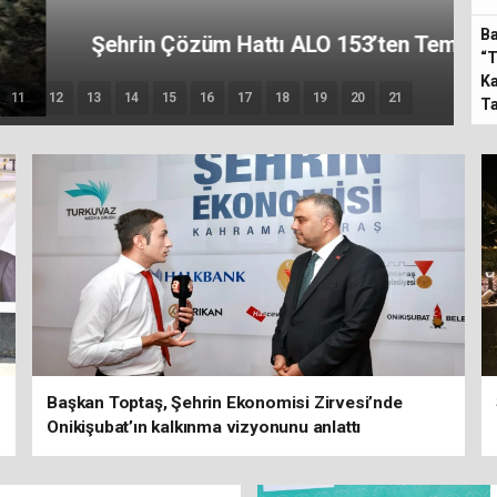
Ba
muz Ayında Etkin Hizmet
“T
Ka
11
12
13
14
15
16
17
18
19
20
21
T
Başkan Toptaş, Şehrin Ekonomisi Zirvesi’nde
Onikişubat’ın kalkınma vizyonunu anlattı