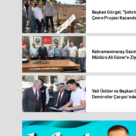
Başkan Görgel; “Şehri
Çevre Projesi Kazandı
Kahramanmaraş Gazete
Müdürü Ali Güner'e Zi
Vali Ünlüer ve Başkan 
Demirciler Çarşısı’nd