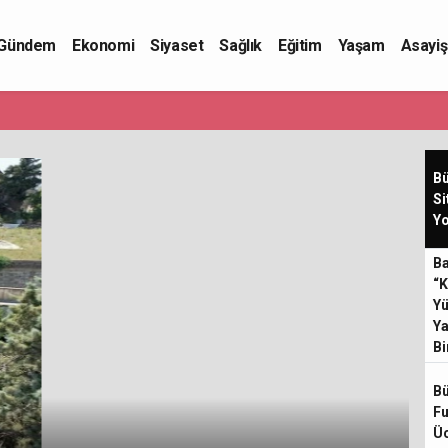
Gündem
Ekonomi
Siyaset
Sağlık
Eğitim
Yaşam
Asayiş
Bü
Si
Yo
Ba
“K
Yü
Ya
Bi
Bü
Fu
Üc