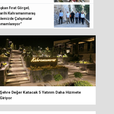
Dulkadiroğlu Belediyesi Ağustos Ayı Meclis To
şkan Fırat Görgel;
Gerçekleştirildi
arihi Kahramanmaraş
lemizde Çalışmalar
amamlanıyor”
Şehre Değer Katacak 5 Yatırım Daha Hizmete
Giriyor