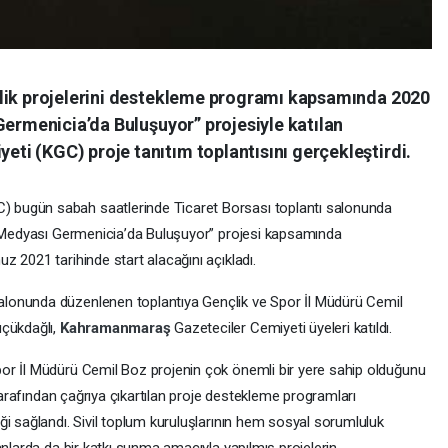
çlik projelerini destekleme programı kapsamında 2020
Germenicia’da Buluşuyor” projesiyle katılan
i (KGC) proje tanıtım toplantısını gerçekleştirdi.
C) bugün sabah saatlerinde Ticaret Borsası toplantı salonunda
in Medyası Germenicia’da Buluşuyor” projesi kapsamında
z 2021 tarihinde start alacağını açıkladı.
salonunda düzenlenen toplantıya Gençlik ve Spor İl Müdürü Cemil
üçükdağlı,
Kahramanmaraş
Gazeteciler Cemiyeti üyeleri katıldı.
or İl Müdürü Cemil Boz projenin çok önemli bir yere sahip olduğunu
 tarafından çağrıya çıkartılan proje destekleme programları
ği sağlandı. Sivil toplum kuruluşlarının hem sosyal sorumluluk
anlarda da bir katkı sunma amacıyla yapılmış projelerin