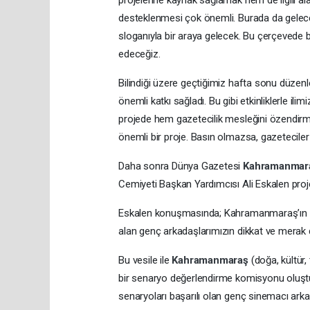
desteklenmesi çok önemli. Burada da gelec
sloganıyla bir araya gelecek. Bu çerçevede
edeceğiz.
Bilindiği üzere geçtiğimiz hafta sonu düzenle
önemli katkı sağladı. Bu gibi etkinliklerle il
projede hem gazetecilik mesleğini özendir
önemli bir proje. Basın olmazsa, gazetecil
Daha sonra Dünya Gazetesi
Kahramanmar
Cemiyeti Başkan Yardımcısı Ali Eskalen proje 
Eskalen konuşmasında; Kahramanmaraş’ın da
alan genç arkadaşlarımızın dikkat ve mera
Bu vesile ile
Kahramanmaraş
(doğa, kültür
bir senaryo değerlendirme komisyonu oluştu
senaryoları başarılı olan genç sinemacı ar