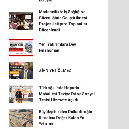
buluştu
Madencilikte İş Sağlığı ve
Güvenliğinin Geliştirilmesi
Projesi İstişare Toplantısı
Düzenlendi
Yeni Yatırımlara Dev
Finansman
ZİHNİYET ÖLMEZ
Türkoğlu'nda Hopurlu
Mahallesi Taziye Evi ve Sosyal
Tesisi Hizmete Açıldı
Büyükşehir’den Dulkadiroğlu
Kırsalına Değer Katan Yol
Yatırımı