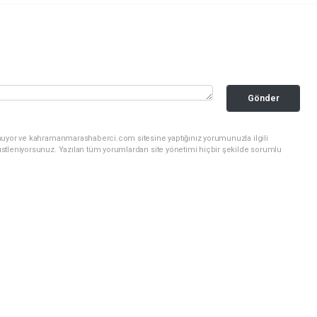
Gönder
unuyor ve kahramanmarashaberci.com sitesine yaptığınız yorumunuzla ilgili
stleniyorsunuz. Yazılan tüm yorumlardan site yönetimi hiçbir şekilde sorumlu