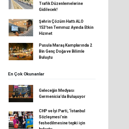
Trafik Düzenlemelerine
Gidilecek!
Şehrin Çözüm Hattı ALO
153’ten Temmuz Ayında Etkin
Hizmet
Pusula Maraş Kamplarında 2
Bin Genç Doğa ve Bilimle
Buluştu
En Çok Okunanlar
Geleceğin Medyası
Germenicia’da Buluşuyor
CHP ve İyi Parti, ‘İstanbul
Sözleşmesi’nin
feshedilmesine tepki için