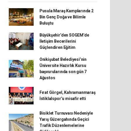
Pusula Maraş Kamplarında 2
Bin Genç Doğa ve Bilimle
Buluştu
Büyükşehir’den SOGEM’de
İletişim Becerilerini
Güçlendiren Eğitim
Onikişubat Belediyesi’nin
Üniversite Hazırlık Kursu
başvurularında son gün 7
Ağustos
Fırat Görgel, Kahramanmaraş
İstiklalspor’u misafir etti
Bisiklet Turnuvası Nedeniyle
Yarış Güzergahında Geçici
Trafik Düzenlemelerine