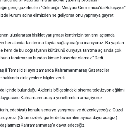
eğin genç gazetecileri “Geleceğin Medyası Germenicia’da Buluşuyor”
 bizde kurum adına elimizden ne geliyorsa onu yapmaya gayret
nen uluslararası bisiklet yarışması kentimizin tanıtımı açısında
imizin her alanda tanıtımına fayda sağlayacağına inanıyoruz. Bu yapılan
me hem de bu coğrafyanın kültürünü dünyaya tanıtma açısında çok
er bunu tanıtmazsa bundan kimse haberdar olamaz.” Dedi.
aş
İl Temsilcisi aynı zamanda
Kahramanmaraş
Gazeteciler
hakkında dinleyenlere bilgiler verdi.
 içinde bulunduğu Akdeniz bölgesindeki sinema televizyon eğitimi
k duygusunu Kahramanmaraş’a yöneltmeleri amaçlıyoruz.
, tarih, edebiyat) konulu senaryo yarışması ve düzenleyeceğiz. Güzel
ruyoruz. (Önümüzdeki günlerde bu isimleri ayrıca duyuracağız.)
kadaşlarımızı Kahramanmaraş’a davet edeceğiz.