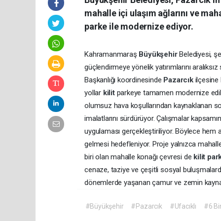
mahalle içi ulaşım ağlarını ve maha
parke ile modernize ediyor.
Kahramanmaraş
Büyükşehir
Belediyesi, ş
güçlendirmeye yönelik yatırımlarını aralıks
Başkanlığı koordinesinde
Pazarcık
ilçesine
yollar
kilit
parkeye tamamen modernize ediliy
olumsuz hava koşullarından kaynaklanan sor
imalatlarını sürdürüyor. Çalışmalar kapsam
uygulaması gerçekleştiriliyor. Böylece hem a
gelmesi hedefleniyor. Proje yalnızca mahalle y
biri olan mahalle konağı çevresi de
kilit
par
cenaze, taziye ve çeşitli sosyal buluşmalard
dönemlerde yaşanan çamur ve zemin kaynakl
#Büyükşehir
#Pazarcık
#Ufacıklı
#6 Bi