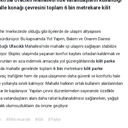
lle konağı çevresini toplam 6 bin metrekare kilit
ehir merkezinde olduğu gibi ilçelerde de ulaşım altyapısını
ız sürdürüyor. Bu kapsamda Yol Yapım, Bakım ve Onarım Dairesi
 bağlı
Ufacıklı
Mahallesi’nde mahalle içi ulaşımı sağlayan stabilize
or. Ekipler, ulaşımda yaşanan konfor kaybını ortadan kaldırmak ve
unları en aza indirmek amacıyla yol güzergâhlarında
kilit
parke
ında mahalle genelinde toplam
6 bin
metrekare
kilit
parke
raç trafiğinin hem de yaya ulaşımının daha güvenli ve konforlu hale
ollarıyla sınırlı kalmıyor. Mahalle halkının ortak kullanım alanlarından
ke
ile kaplanıyor. Yapılan çevre düzenlemeleri sayesinde özellikle
a vatandaşların alanı daha rahat kullanabilmesi sağlanırken, yağışlı
ı olumsuzlukların da önüne geçiliyor.
n
#Metrekarelik
#Kilit
#Parke