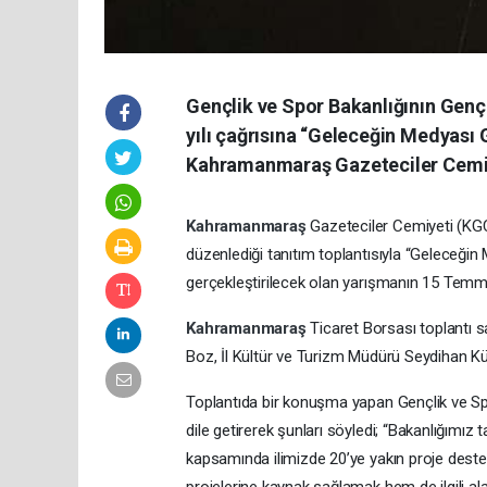
Gençlik ve Spor Bakanlığının Gen
yılı çağrısına “Geleceğin Medyası 
Kahramanmaraş Gazeteciler Cemiyet
Kahramanmaraş
Gazeteciler Cemiyeti (KG
düzenlediği tanıtım toplantısıyla “Geleceğ
gerçekleştirilecek olan yarışmanın 15 Temmu
Kahramanmaraş
Ticaret Borsası toplantı 
Boz, İl Kültür ve Turizm Müdürü Seydihan K
Toplantıda bir konuşma yapan Gençlik ve Sp
dile getirerek şunları söyledi; “Bakanlığımız
kapsamında ilimizde 20’ye yakın proje deste
projelerine kaynak sağlamak hem de ilgili al