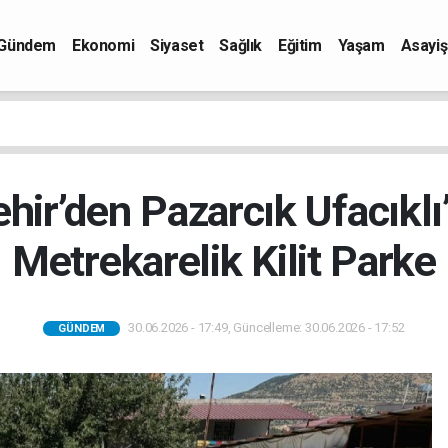
Gündem
Ekonomi
Siyaset
Sağlık
Eğitim
Yaşam
Asayiş
ir’den Pazarcık Ufacıklı
Metrekarelik Kilit Parke
30.06.2026 - 17:49, Güncelleme: 30.06.2026 - 17:52
GÜNDEM