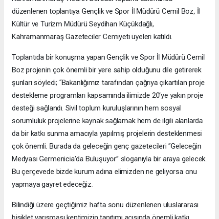
düzenlenen toplantıya Gençlik ve Spor İl Müdürü Cemil Boz, İl
Kültür ve Turizm Müdürü Seydihan Küçükdağlı,
Kahramanmaraş Gazeteciler Cemiyeti üyeleri katıldı.
Toplantıda bir konuşma yapan Gençlik ve Spor İl Müdürü Cemil
Boz projenin çok önemli bir yere sahip olduğunu dile getirerek
şunları söyledi; “Bakanlığımız tarafından çağrıya çıkartılan proje
destekleme programları kapsamında ilimizde 20’ye yakın proje
desteği sağlandı. Sivil toplum kuruluşlarının hem sosyal
sorumluluk projelerine kaynak sağlamak hem de ilgili alanlarda
da bir katkı sunma amacıyla yapılmış projelerin desteklenmesi
çok önemli. Burada da geleceğin genç gazetecileri “Geleceğin
Medyası Germenicia’da Buluşuyor” sloganıyla bir araya gelecek.
Bu çerçevede bizde kurum adına elimizden ne geliyorsa onu
yapmaya gayret edeceğiz.
Bilindiği üzere geçtiğimiz hafta sonu düzenlenen uluslararası
bisiklet yarışması kentimizin tanıtımı açısında önemli katkı