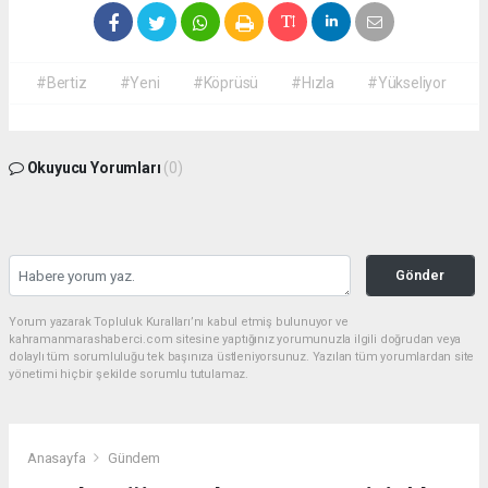
#Bertiz
#Yeni
#Köprüsü
#Hızla
#Yükseliyor
Okuyucu Yorumları
(0)
Gönder
Yorum yazarak Topluluk Kuralları’nı kabul etmiş bulunuyor ve
kahramanmarashaberci.com sitesine yaptığınız yorumunuzla ilgili doğrudan veya
dolaylı tüm sorumluluğu tek başınıza üstleniyorsunuz. Yazılan tüm yorumlardan site
yönetimi hiçbir şekilde sorumlu tutulamaz.
Anasayfa
Gündem