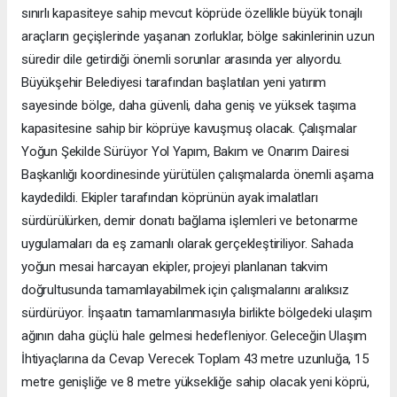
sınırlı kapasiteye sahip mevcut köprüde özellikle büyük tonajlı
araçların geçişlerinde yaşanan zorluklar, bölge sakinlerinin uzun
süredir dile getirdiği önemli sorunlar arasında yer alıyordu.
Büyükşehir Belediyesi tarafından başlatılan yeni yatırım
sayesinde bölge, daha güvenli, daha geniş ve yüksek taşıma
kapasitesine sahip bir köprüye kavuşmuş olacak. Çalışmalar
Yoğun Şekilde Sürüyor Yol Yapım, Bakım ve Onarım Dairesi
Başkanlığı koordinesinde yürütülen çalışmalarda önemli aşama
kaydedildi. Ekipler tarafından köprünün ayak imalatları
sürdürülürken, demir donatı bağlama işlemleri ve betonarme
uygulamaları da eş zamanlı olarak gerçekleştiriliyor. Sahada
yoğun mesai harcayan ekipler, projeyi planlanan takvim
doğrultusunda tamamlayabilmek için çalışmalarını aralıksız
sürdürüyor. İnşaatın tamamlanmasıyla birlikte bölgedeki ulaşım
ağının daha güçlü hale gelmesi hedefleniyor. Geleceğin Ulaşım
İhtiyaçlarına da Cevap Verecek Toplam 43 metre uzunluğa, 15
metre genişliğe ve 8 metre yüksekliğe sahip olacak yeni köprü,