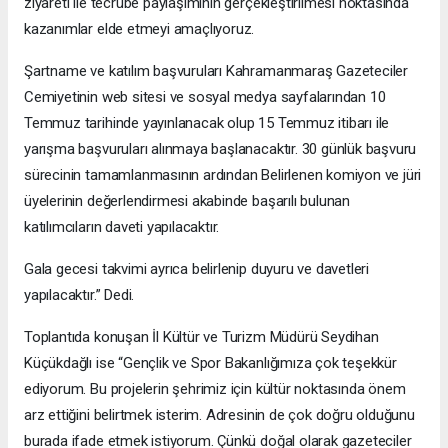
ziyareti ile tecrübe paylaşımının gerçekleştirilmesi noktasında
kazanımlar elde etmeyi amaçlıyoruz.
Şartname ve katılım başvuruları Kahramanmaraş Gazeteciler
Cemiyetinin web sitesi ve sosyal medya sayfalarından 10
Temmuz tarihinde yayınlanacak olup 15 Temmuz itibarı ile
yarışma başvuruları alınmaya başlanacaktır. 30 günlük başvuru
sürecinin tamamlanmasının ardından Belirlenen komiyon ve jüri
üyelerinin değerlendirmesi akabinde başarılı bulunan
katılımcıların daveti yapılacaktır.
Gala gecesi takvimi ayrıca belirlenip duyuru ve davetleri
yapılacaktır.” Dedi.
Toplantıda konuşan İl Kültür ve Turizm Müdürü Seydihan
Küçükdağlı ise “Gençlik ve Spor Bakanlığımıza çok teşekkür
ediyorum. Bu projelerin şehrimiz için kültür noktasında önem
arz ettiğini belirtmek isterim. Adresinin de çok doğru olduğunu
burada ifade etmek istiyorum. Çünkü doğal olarak gazeteciler