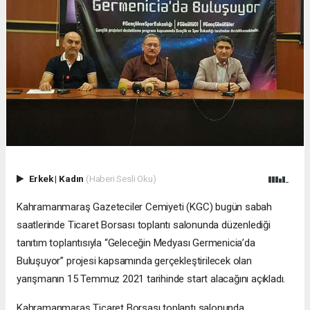
Erkek
|
Kadın
(Haberi Sesli Oku)
Kahramanmaraş Gazeteciler Cemiyeti (KGC) bugün sabah
saatlerinde Ticaret Borsası toplantı salonunda düzenlediği
tanıtım toplantısıyla “Geleceğin Medyası Germenicia’da
Buluşuyor” projesi kapsamında gerçekleştirilecek olan
yarışmanın 15 Temmuz 2021 tarihinde start alacağını açıkladı.
Kahramanmaraş Ticaret Borsası toplantı salonunda