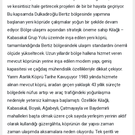
ve kesintisiz hale getirecek projeleri de bir bir hayata geçiriyor.
Bu kapsamda Dulkadiroğlu Bertiz bölgesinde yapımına
başlanan yeni köprüde çalışmalar yoğun bir şekilde devam
ediyor. Bölge ulaşımı açısından stratejik öneme sahip Kılağlı –
Kabasakal Grup Yolu üzerinde inşa edilen yeni köprü,
tamamlandığında Bertiz bölgesindeki ulaşım standardını önemli
ölçüde yükseltecek. Uzun yıllardır bölge halkına hizmet veren
mevcut köprünün yerine inşa edilen modern yapı, geniş
kapasitesi ve çağdaş mühendislik özellikleriyle dikkat çekiyor.
Yarım Asırlık Köprü Tarihe Kavuşuyor 1983 yılında hizmete
alınan mevcut köprü, aradan geçen yaklaşık 43 yıllık süreçte
bölgedeki nüfus artışı ve araç trafiğindeki yoğunlaşma
nedeniyle yetersiz kalmaya başlamıştı. Özellikle Kılağlı,
Kabasakal, Boyalı, Ağabeyli, Çatmayayla ve Baydemirli
mahalleleri başta olmak üzere çok sayıda yerleşim yerinin aktif
olarak kullandığı güzergâhta, köprünün dar yapısı zaman
zaman ulaşımda aksamalara neden oluyordu. Tek şeritli ve