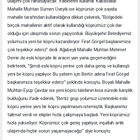
ulaşımı çok rahatlayacak” ifadelerini kullandı. Kabasakal
Mahalle Muhtarı Sümen Üveyik ise köprünün çok sayıda
mahalle tarafından kullanıldığına dikkat çekerek, “Bölgedeki
birçok mahallenin aktif olarak kullandığı köprümüz çok dar
olduğu için ulaşımda sorun yaşıyorduk. Büyükşehir Belediyemiz
yolumuza yeni bir köprü kazandırıyor. Fırat Görgel başkanımıza
çok teşekkür ederiz” dedi. Ağabeyli Mahalle Muhtarı Mehmet
Demir de eski köprüde iki aracın yan yana geçemediğini
belirterek, “Şimdi eski köprü yerine çok daha geniş ve kullanışlı
yeni bir köprü yapılıyor. Bu yatırım için Bertiz adına Fırat Görgel
başkanımıza teşekkür ederiz” şeklinde konuştu. Boyalı Mahalle
Muhtarı Eyüp Çavdar ise yeni köprü talebinin kısa sürede karşılık
bulduğunu ifade ederek, “Bertiz grup yolumuz üzerindeki eski
köprü yerine yeni bir köprü yapılmasını istemiştik. Başkanımız
talimat verdi ve ekipler hızla çalışmaya başladı. Yeni köprümüz
hızla yükseliyor. Köprümüz çok geniş yapılıyor, inşallah artık
ulaşımda hiçbir sorun yaşamayacağız” diye konuştu.