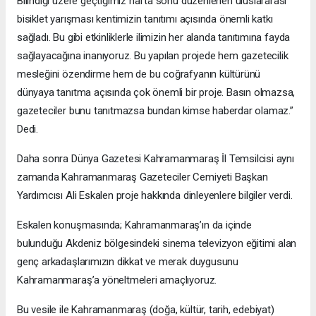
Bilindiği üzere geçtiğimiz hafta sonu düzenlenen uluslararası
bisiklet yarışması kentimizin tanıtımı açısında önemli katkı
sağladı. Bu gibi etkinliklerle ilimizin her alanda tanıtımına fayda
sağlayacağına inanıyoruz. Bu yapılan projede hem gazetecilik
mesleğini özendirme hem de bu coğrafyanın kültürünü
dünyaya tanıtma açısında çok önemli bir proje. Basın olmazsa,
gazeteciler bunu tanıtmazsa bundan kimse haberdar olamaz.”
Dedi.
Daha sonra Dünya Gazetesi Kahramanmaraş İl Temsilcisi aynı
zamanda Kahramanmaraş Gazeteciler Cemiyeti Başkan
Yardımcısı Ali Eskalen proje hakkında dinleyenlere bilgiler verdi.
Eskalen konuşmasında; Kahramanmaraş’ın da içinde
bulunduğu Akdeniz bölgesindeki sinema televizyon eğitimi alan
genç arkadaşlarımızın dikkat ve merak duygusunu
Kahramanmaraş’a yöneltmeleri amaçlıyoruz.
Bu vesile ile Kahramanmaraş (doğa, kültür, tarih, edebiyat)