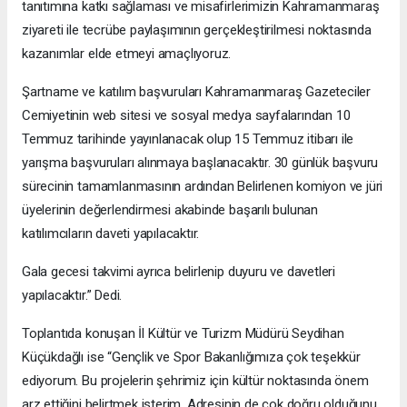
tanıtımına katkı sağlaması ve misafirlerimizin Kahramanmaraş
ziyareti ile tecrübe paylaşımının gerçekleştirilmesi noktasında
kazanımlar elde etmeyi amaçlıyoruz.
Şartname ve katılım başvuruları Kahramanmaraş Gazeteciler
Cemiyetinin web sitesi ve sosyal medya sayfalarından 10
Temmuz tarihinde yayınlanacak olup 15 Temmuz itibarı ile
yarışma başvuruları alınmaya başlanacaktır. 30 günlük başvuru
sürecinin tamamlanmasının ardından Belirlenen komiyon ve jüri
üyelerinin değerlendirmesi akabinde başarılı bulunan
katılımcıların daveti yapılacaktır.
Gala gecesi takvimi ayrıca belirlenip duyuru ve davetleri
yapılacaktır.” Dedi.
Toplantıda konuşan İl Kültür ve Turizm Müdürü Seydihan
Küçükdağlı ise “Gençlik ve Spor Bakanlığımıza çok teşekkür
ediyorum. Bu projelerin şehrimiz için kültür noktasında önem
arz ettiğini belirtmek isterim. Adresinin de çok doğru olduğunu