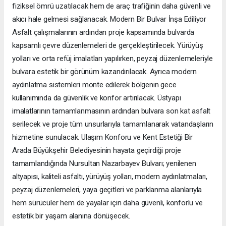
fiziksel ömrü uzatılacak hem de araç trafiğinin daha güvenli ve
akıcı hale gelmesi sağlanacak. Modern Bir Bulvar İnşa Ediliyor
Asfalt çalışmalarının ardından proje kapsamında bulvarda
kapsamlı çevre düzenlemeleri de gerçekleştirilecek. Yürüyüş
yolları ve orta refüj imalatları yapılırken, peyzaj düzenlemeleriyle
bulvara estetik bir görünüm kazandırılacak. Ayrıca modern
aydınlatma sistemleri monte edilerek bölgenin gece
kullanımında da güvenlik ve konfor artırılacak. Üstyapı
imalatlarının tamamlanmasının ardından bulvara son kat asfalt
serilecek ve proje tüm unsurlarıyla tamamlanarak vatandaşların
hizmetine sunulacak. Ulaşım Konforu ve Kent Estetiği Bir
Arada Büyükşehir Belediyesinin hayata geçirdiği proje
tamamlandığında Nursultan Nazarbayev Bulvarı; yenilenen
altyapısı, kaliteli asfaltı, yürüyüş yolları, modern aydınlatmaları,
peyzaj düzenlemeleri, yaya geçitleri ve parklanma alanlarıyla
hem sürücüler hem de yayalar için daha güvenli, konforlu ve
estetik bir yaşam alanına dönüşecek.