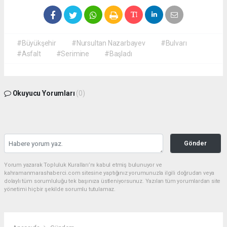
#Büyükşehir
#Nursultan Nazarbayev
#Bulvarı
#Asfalt
#Serimine
#Başladı
Okuyucu Yorumları
(0)
Gönder
Yorum yazarak Topluluk Kuralları’nı kabul etmiş bulunuyor ve
kahramanmarashaberci.com sitesine yaptığınız yorumunuzla ilgili doğrudan veya
dolaylı tüm sorumluluğu tek başınıza üstleniyorsunuz. Yazılan tüm yorumlardan site
yönetimi hiçbir şekilde sorumlu tutulamaz.