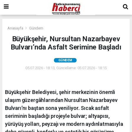
Anasayfa
Gündem
Büyükşehir, Nursultan Nazarbayev
Bulvarı’nda Asfalt Serimine Başladı
GÜNDEM
05.07.2026 - 18:13, Güncelleme: 05.07.2026 - 18:15
Büyükşehir Belediyesi, şehir merkezinin önemli
ulaşım güzergâhlarından Nursultan Nazarbayev
Bulvarı’nı baştan sona yeniliyor. Sıcak asfalt
seriminin başladığı projeyle bulvar; altyapısı,
yürüyüş yolları, peyzajı ve modern aydınlatmasıyla
daha güvenli, konforlu ve estetik bir görünüme