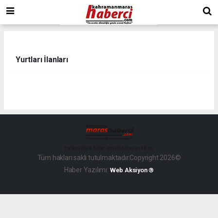
Yurtları İlanları
haber paketi
haber scripti
haber yazılımı
Tüm hakları saklı tutulmaktadır.Copyright 2026©
Haber Yazılımı:
Web Aksiyon ®
dini
chat