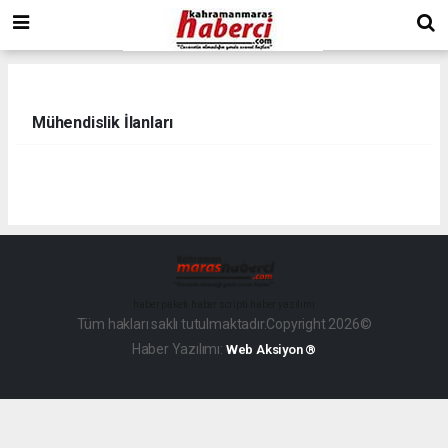
Mühendislik İlanları
haber paketi
haber scripti
haber yazılımı
Tüm hakları saklı tutulmaktadır.Copyright 2026©
Haber Yazılımı:
Web Aksiyon ®
dini
chat