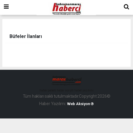
Büfeler İlanları
haber paketi
haber scripti
haber yazılımı
Tüm hakları saklı tutulmaktadır.Copyright 2026©
Haber Yazılımı:
Web Aksiyon ®
dini
chat