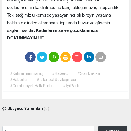
sözleşmesinin kaldırılmasına karşı olduğumuz için toplandık.
Tek isteğimiz ülkemizde yaşayan her bir bireyin yaşama
hakkının elinden alınmadan, toplumda huzur ve güvenin
sağlanmasıdır
. Kadınlarımıza ve çocuklarımıza
DOKUNMAYIN !!!”
#Kahramanmaraş
#Haberci
#Son Dakika
#Haberler
#İstanbul Sözleşmesi
#Cumhuriyet Halk Partisi
#İyi Parti
Okuyucu Yorumları
(0)