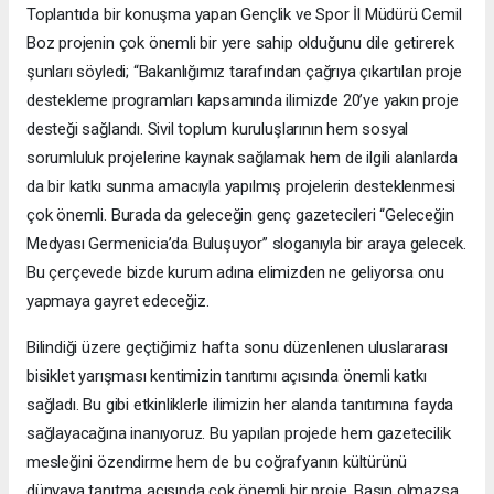
Toplantıda bir konuşma yapan Gençlik ve Spor İl Müdürü Cemil
Boz projenin çok önemli bir yere sahip olduğunu dile getirerek
şunları söyledi; “Bakanlığımız tarafından çağrıya çıkartılan proje
destekleme programları kapsamında ilimizde 20’ye yakın proje
desteği sağlandı. Sivil toplum kuruluşlarının hem sosyal
sorumluluk projelerine kaynak sağlamak hem de ilgili alanlarda
da bir katkı sunma amacıyla yapılmış projelerin desteklenmesi
çok önemli. Burada da geleceğin genç gazetecileri “Geleceğin
Medyası Germenicia’da Buluşuyor” sloganıyla bir araya gelecek.
Bu çerçevede bizde kurum adına elimizden ne geliyorsa onu
yapmaya gayret edeceğiz.
Bilindiği üzere geçtiğimiz hafta sonu düzenlenen uluslararası
bisiklet yarışması kentimizin tanıtımı açısında önemli katkı
sağladı. Bu gibi etkinliklerle ilimizin her alanda tanıtımına fayda
sağlayacağına inanıyoruz. Bu yapılan projede hem gazetecilik
mesleğini özendirme hem de bu coğrafyanın kültürünü
dünyaya tanıtma açısında çok önemli bir proje. Basın olmazsa,