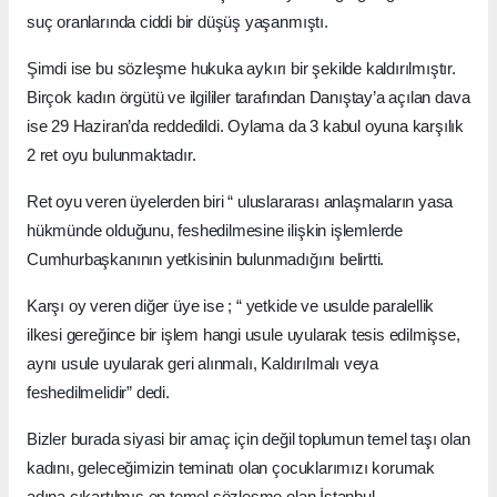
suç oranlarında ciddi bir düşüş yaşanmıştı.
Şimdi ise bu sözleşme hukuka aykırı bir şekilde kaldırılmıştır.
Birçok kadın örgütü ve ilgililer tarafından Danıştay’a açılan dava
ise 29 Haziran’da reddedildi. Oylama da 3 kabul oyuna karşılık
2 ret oyu bulunmaktadır.
Ret oyu veren üyelerden biri “ uluslararası anlaşmaların yasa
hükmünde olduğunu, feshedilmesine ilişkin işlemlerde
Cumhurbaşkanının yetkisinin bulunmadığını belirtti.
Karşı oy veren diğer üye ise ; “ yetkide ve usulde paralellik
ilkesi gereğince bir işlem hangi usule uyularak tesis edilmişse,
aynı usule uyularak geri alınmalı, Kaldırılmalı veya
feshedilmelidir” dedi.
Bizler burada siyasi bir amaç için değil toplumun temel taşı olan
kadını, geleceğimizin teminatı olan çocuklarımızı korumak
adına çıkartılmış en temel sözleşme olan İstanbul