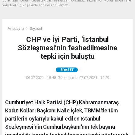
dolaylı tüm sorumluluğu tek başınıza üstleniyorsunuz. Yazılan tüm yorumlardan site
yönetimi hiçbir şekilde sorumlu tutulamaz.
Anasayfa
Siyaset
CHP ve İyi Parti, ‘İstanbul
Sözleşmesi’nin feshedilmesine
tepki için buluştu
SIYASET
06.07.2021 - 18:48, Güncelleme: 07.07.2021 - 14:59
Cumhuriyet Halk Partisi (CHP) Kahramanmaraş
Kadın Kolları Başkanı Naile İşlek, TBMM'de tüm
partilerin oylarıyla kabul edilen İstanbul
Sözleşmesi'nin Cumhurbaşkanı'nın tek başına
imzaladığı kararla feshedilmesine tepki göstererek,