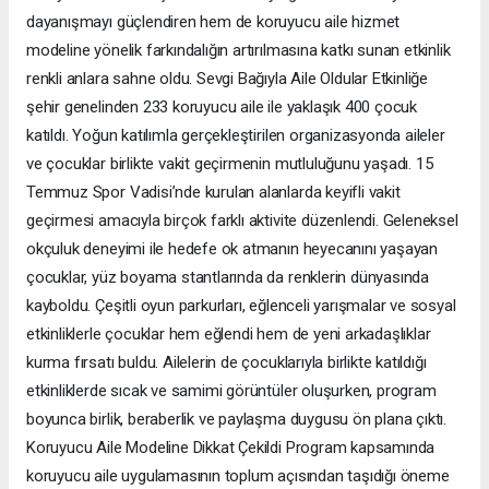
dayanışmayı güçlendiren hem de koruyucu aile hizmet
modeline yönelik farkındalığın artırılmasına katkı sunan etkinlik
renkli anlara sahne oldu. Sevgi Bağıyla Aile Oldular Etkinliğe
şehir genelinden 233 koruyucu aile ile yaklaşık 400 çocuk
katıldı. Yoğun katılımla gerçekleştirilen organizasyonda aileler
ve çocuklar birlikte vakit geçirmenin mutluluğunu yaşadı. 15
Temmuz Spor Vadisi’nde kurulan alanlarda keyifli vakit
geçirmesi amacıyla birçok farklı aktivite düzenlendi. Geleneksel
okçuluk deneyimi ile hedefe ok atmanın heyecanını yaşayan
çocuklar, yüz boyama stantlarında da renklerin dünyasında
kayboldu. Çeşitli oyun parkurları, eğlenceli yarışmalar ve sosyal
etkinliklerle çocuklar hem eğlendi hem de yeni arkadaşlıklar
kurma fırsatı buldu. Ailelerin de çocuklarıyla birlikte katıldığı
etkinliklerde sıcak ve samimi görüntüler oluşurken, program
boyunca birlik, beraberlik ve paylaşma duygusu ön plana çıktı.
Koruyucu Aile Modeline Dikkat Çekildi Program kapsamında
koruyucu aile uygulamasının toplum açısından taşıdığı öneme