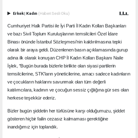
Erkek
|
Kadın
(Haberi Sesli Oku)
Cumhuriyet Halk Partisi ile İyi Parti İl Kadın Kolları Başkanları
ve bazı Sivil Toplum Kuruluşlarının temsilcileri Özel İdare
Binası önünde İstanbul Sözleşmesi’nin kaldırılmasına tepki
olarak bir araya geldi. Düzenlenen basın açıklamasında gurup
adına ilk olarak konuşan CHP İl Kadın Kolları Başkanı Naile
İşlek, “Bugün burada bizlerle birlikte olan siyasi partilerin
temsilcilerine, STK’ların yöneticilerine, amacı sadece kadınların
ve çocukların haklarını savunmak olan tüm değerli
katılımcılara, kadının ve çocuğun sessiz çığlığına gür ses olan
herkese teşekkür ederiz.
Bizler bugün şiddetin her türlüsüne karşı olduğumuzu, şiddet
gösteren hiçbir failin cezasız kalmaması gerektiğine
inandığımız için toplandık.