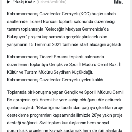
Erkek
|
Kadın
(Haberi Sesli Oku)
Kahramanmaraş Gazeteciler Cemiyeti (KGC) bugün sabah
saatlerinde Ticaret Borsası toplantı salonunda düzenlediği
tanıtım toplantısıyla “Geleceğin Medyası Germenicia’da
Buluşuyor” projesi kapsamında gerçekleştirilecek olan
yarışmanın 15 Temmuz 2021 tarihinde start alacağını açıkladı.
Kahramanmaraş Ticaret Borsası toplantı salonunda
düzenlenen toplantıya Gençlik ve Spor İl Müdürü Cemil Boz, İl
Kültür ve Turizm Müdürü Seydihan Küçükdağlı,
Kahramanmaraş Gazeteciler Cemiyeti üyeleri katıldı.
Toplantıda bir konuşma yapan Gençlik ve Spor İl Müdürü Cemil
Boz projenin çok önemli bir yere sahip olduğunu dile getirerek
şunları söyledi; “Bakanlığımız tarafından çağrıya çıkartılan proje
destekleme programları kapsamında ilimizde 20’ye yakın proje
desteği sağlandı. Sivil toplum kuruluşlarının hem sosyal
sorumluluk projelerine kaynak sağlamak hem de ilgili alanlarda