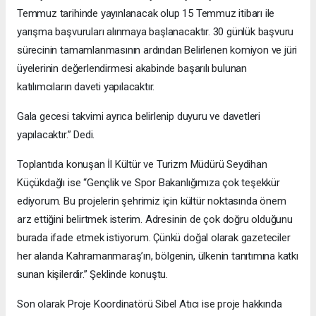
Temmuz tarihinde yayınlanacak olup 15 Temmuz itibarı ile
yarışma başvuruları alınmaya başlanacaktır. 30 günlük başvuru
sürecinin tamamlanmasının ardından Belirlenen komiyon ve jüri
üyelerinin değerlendirmesi akabinde başarılı bulunan
katılımcıların daveti yapılacaktır.
Gala gecesi takvimi ayrıca belirlenip duyuru ve davetleri
yapılacaktır.” Dedi.
Toplantıda konuşan İl Kültür ve Turizm Müdürü Seydihan
Küçükdağlı ise “Gençlik ve Spor Bakanlığımıza çok teşekkür
ediyorum. Bu projelerin şehrimiz için kültür noktasında önem
arz ettiğini belirtmek isterim. Adresinin de çok doğru olduğunu
burada ifade etmek istiyorum. Çünkü doğal olarak gazeteciler
her alanda Kahramanmaraş’ın, bölgenin, ülkenin tanıtımına katkı
sunan kişilerdir.” Şeklinde konuştu.
Son olarak Proje Koordinatörü Sibel Atıcı ise proje hakkında