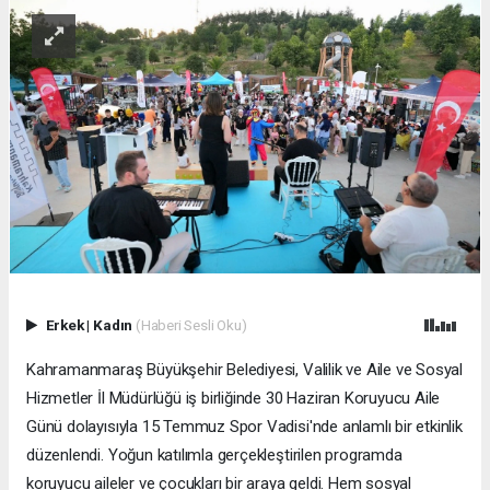
Erkek
|
Kadın
(Haberi Sesli Oku)
Kahramanmaraş Büyükşehir Belediyesi, Valilik ve Aile ve Sosyal
Hizmetler İl Müdürlüğü iş birliğinde 30 Haziran Koruyucu Aile
Günü dolayısıyla 15 Temmuz Spor Vadisi'nde anlamlı bir etkinlik
düzenlendi. Yoğun katılımla gerçekleştirilen programda
koruyucu aileler ve çocukları bir araya geldi. Hem sosyal