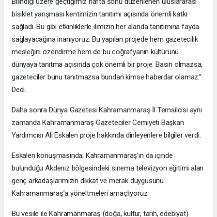
Bilindiği üzere geçtiğimiz hafta sonu düzenlenen uluslararası
bisiklet yarışması kentimizin tanıtımı açısında önemli katkı
sağladı. Bu gibi etkinliklerle ilimizin her alanda tanıtımına fayda
sağlayacağına inanıyoruz. Bu yapılan projede hem gazetecilik
mesleğini özendirme hem de bu coğrafyanın kültürünü
dünyaya tanıtma açısında çok önemli bir proje. Basın olmazsa,
gazeteciler bunu tanıtmazsa bundan kimse haberdar olamaz.”
Dedi.
Daha sonra Dünya Gazetesi Kahramanmaraş İl Temsilcisi aynı
zamanda Kahramanmaraş Gazeteciler Cemiyeti Başkan
Yardımcısı Ali Eskalen proje hakkında dinleyenlere bilgiler verdi.
Eskalen konuşmasında; Kahramanmaraş’ın da içinde
bulunduğu Akdeniz bölgesindeki sinema televizyon eğitimi alan
genç arkadaşlarımızın dikkat ve merak duygusunu
Kahramanmaraş’a yöneltmeleri amaçlıyoruz.
Bu vesile ile Kahramanmaraş (doğa, kültür, tarih, edebiyat)