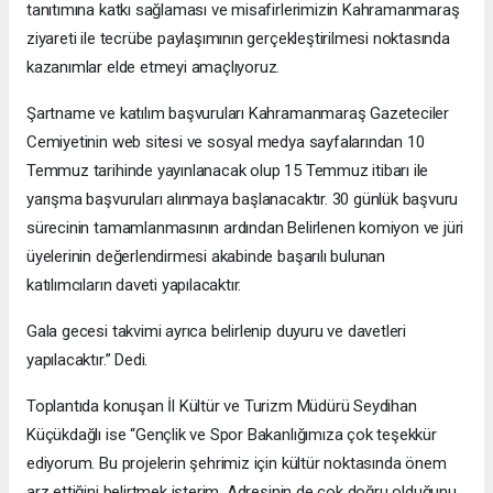
tanıtımına katkı sağlaması ve misafirlerimizin Kahramanmaraş
ziyareti ile tecrübe paylaşımının gerçekleştirilmesi noktasında
kazanımlar elde etmeyi amaçlıyoruz.
Şartname ve katılım başvuruları Kahramanmaraş Gazeteciler
Cemiyetinin web sitesi ve sosyal medya sayfalarından 10
Temmuz tarihinde yayınlanacak olup 15 Temmuz itibarı ile
yarışma başvuruları alınmaya başlanacaktır. 30 günlük başvuru
sürecinin tamamlanmasının ardından Belirlenen komiyon ve jüri
üyelerinin değerlendirmesi akabinde başarılı bulunan
katılımcıların daveti yapılacaktır.
Gala gecesi takvimi ayrıca belirlenip duyuru ve davetleri
yapılacaktır.” Dedi.
Toplantıda konuşan İl Kültür ve Turizm Müdürü Seydihan
Küçükdağlı ise “Gençlik ve Spor Bakanlığımıza çok teşekkür
ediyorum. Bu projelerin şehrimiz için kültür noktasında önem
arz ettiğini belirtmek isterim. Adresinin de çok doğru olduğunu