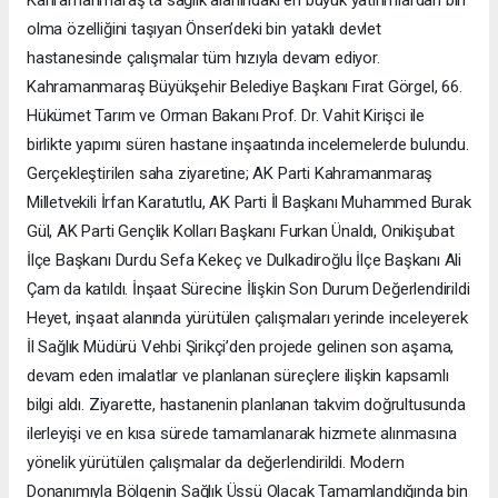
Kahramanmaraş’ta sağlık alanındaki en büyük yatırımlardan biri
olma özelliğini taşıyan Önsen’deki bin yataklı devlet
hastanesinde çalışmalar tüm hızıyla devam ediyor.
Kahramanmaraş Büyükşehir Belediye Başkanı Fırat Görgel, 66.
Hükümet Tarım ve Orman Bakanı Prof. Dr. Vahit Kirişci ile
birlikte yapımı süren hastane inşaatında incelemelerde bulundu.
Gerçekleştirilen saha ziyaretine; AK Parti Kahramanmaraş
Milletvekili İrfan Karatutlu, AK Parti İl Başkanı Muhammed Burak
Gül, AK Parti Gençlik Kolları Başkanı Furkan Ünaldı, Onikişubat
İlçe Başkanı Durdu Sefa Kekeç ve Dulkadiroğlu İlçe Başkanı Ali
Çam da katıldı. İnşaat Sürecine İlişkin Son Durum Değerlendirildi
Heyet, inşaat alanında yürütülen çalışmaları yerinde inceleyerek
İl Sağlık Müdürü Vehbi Şirikçi’den projede gelinen son aşama,
devam eden imalatlar ve planlanan süreçlere ilişkin kapsamlı
bilgi aldı. Ziyarette, hastanenin planlanan takvim doğrultusunda
ilerleyişi ve en kısa sürede tamamlanarak hizmete alınmasına
yönelik yürütülen çalışmalar da değerlendirildi. Modern
Donanımıyla Bölgenin Sağlık Üssü Olacak Tamamlandığında bin