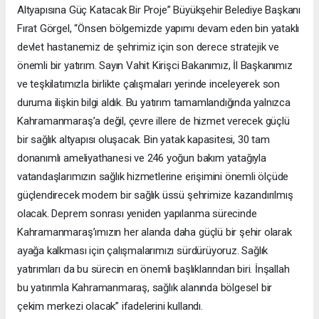
Altyapısına Güç Katacak Bir Proje” Büyükşehir Belediye Başkanı
Fırat Görgel, “Önsen bölgemizde yapımı devam eden bin yataklı
devlet hastanemiz de şehrimiz için son derece stratejik ve
önemli bir yatırım. Sayın Vahit Kirişci Bakanımız, İl Başkanımız
ve teşkilatımızla birlikte çalışmaları yerinde inceleyerek son
duruma ilişkin bilgi aldık. Bu yatırım tamamlandığında yalnızca
Kahramanmaraş’a değil, çevre illere de hizmet verecek güçlü
bir sağlık altyapısı oluşacak. Bin yatak kapasitesi, 30 tam
donanımlı ameliyathanesi ve 246 yoğun bakım yatağıyla
vatandaşlarımızın sağlık hizmetlerine erişimini önemli ölçüde
güçlendirecek modern bir sağlık üssü şehrimize kazandırılmış
olacak. Deprem sonrası yeniden yapılanma sürecinde
Kahramanmaraş’ımızın her alanda daha güçlü bir şehir olarak
ayağa kalkması için çalışmalarımızı sürdürüyoruz. Sağlık
yatırımları da bu sürecin en önemli başlıklarından biri. İnşallah
bu yatırımla Kahramanmaraş, sağlık alanında bölgesel bir
çekim merkezi olacak” ifadelerini kullandı.