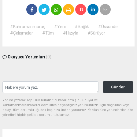
#Kahramanmaraş
#Yeni
#Sağlık
#Üssünde
#Çalışmalar
#Tüm
#Hızıyla
#Sürüyor
Okuyucu Yorumları
(0)
Gönder
Yorum yazarak Topluluk Kuralları’nı kabul etmiş bulunuyor ve
kahramanmarashaberci.com sitesine yaptığınız yorumunuzla ilgili doğrudan veya
dolaylı tüm sorumluluğu tek başınıza üstleniyorsunuz. Yazılan tüm yorumlardan site
yönetimi hiçbir şekilde sorumlu tutulamaz.