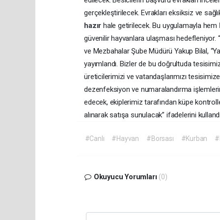
edilecek. Besicilerin başvuru evrakları incel
gerçekleştirilecek. Evrakları eksiksiz ve sağl
hazır
hale getirilecek. Bu uygulamayla hem
güvenilir hayvanlara ulaşması hedefleniyor.
ve Mezbahalar Şube Müdürü Yakup Bilal, “Y
yayımlandı. Bizler de bu doğrultuda tesisimi
üreticilerimizi ve vatandaşlarımızı tesisimi
dezenfeksiyon ve numaralandırma işlemlerini 
edecek, ekiplerimiz tarafından küpe kontrolle
alınarak satışa sunulacak” ifadelerini kullandı
#Canlı
#Hayvan
#Borsası
#Kurban
#
Okuyucu Yorumları
(0)