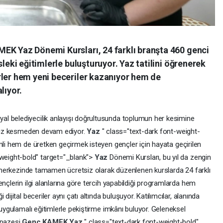
EK Yaz Dönemi Kursları, 24 farklı branşta 460 genci
sleki eğitimlerle buluşturuyor. Yaz tatilini öğrenerek
rler hem yeni beceriler kazanıyor hem de
lıyor.
l belediyecilik anlayışı doğrultusunda toplumun her kesimine
e hız kesmeden devam ediyor.
Yaz
" class="text-dark font-weight-
imli hem de üretken geçirmek isteyen gençler için hayata geçirilen
-weight-bold" target="_blank">
Yaz
Dönemi Kursları, bu yıl da zengin
ir merkezinde tamamen ücretsiz olarak düzenlenen kurslarda 24 farklı
nçlerin ilgi alanlarına göre tercih yapabildiği programlarda hem
dijital beceriler aynı çatı altında buluşuyor. Katılımcılar, alanında
 uygulamalı eğitimlerle pekiştirme imkânı buluyor. Geleneksel
lpazesi
Genç
KAMEK
Yaz
" class="text-dark font-weight-bold"