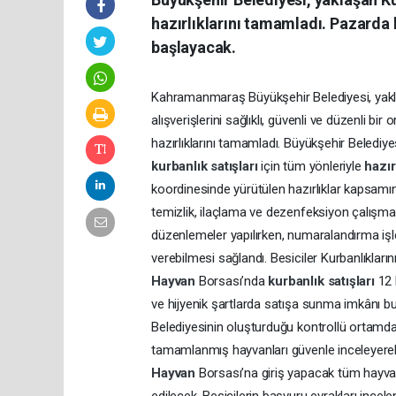
hazırlıklarını tamamladı. Pazarda k
başlayacak.
Kahramanmaraş Büyükşehir Belediyesi, ya
alışverişlerini sağlıklı, güvenli ve düzenli bi
hazırlıklarını tamamladı. Büyükşehir Belediy
kurbanlık
satışları
için tüm yönleriyle
hazı
koordinesinde yürütülen hazırlıklar kapsam
temizlik, ilaçlama ve dezenfeksiyon çalışmala
düzenlemeler yapılırken, numaralandırma işle
verebilmesi sağlandı. Besiciler Kurbanlıklar
Hayvan
Borsası’nda
kurbanlık
satışları
12 
ve hijyenik şartlarda satışa sunma imkânı b
Belediyesinin oluşturduğu kontrollü ortamd
tamamlanmış hayvanları güvenle inceleyerek a
Hayvan
Borsası’na giriş yapacak tüm hayvan