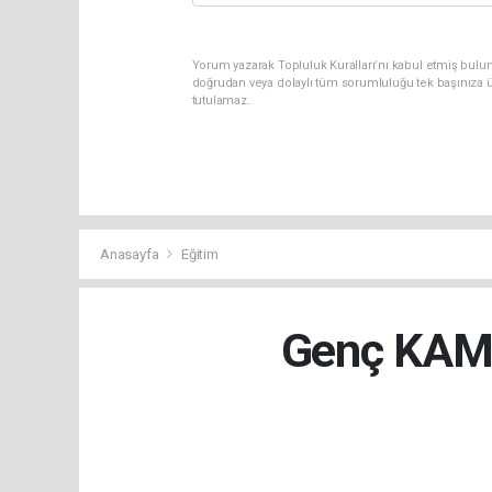
Yorum yazarak Topluluk Kuralları’nı kabul etmiş bul
doğrudan veya dolaylı tüm sorumluluğu tek başınıza ü
tutulamaz.
Anasayfa
Eğitim
Genç KAMEK