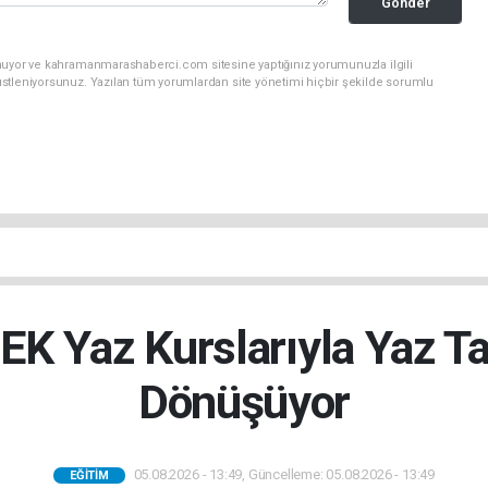
Gönder
unuyor ve kahramanmarashaberci.com sitesine yaptığınız yorumunuzla ilgili
stleniyorsunuz. Yazılan tüm yorumlardan site yönetimi hiçbir şekilde sorumlu
 Yaz Kurslarıyla Yaz Tat
Dönüşüyor
05.08.2026 - 13:49, Güncelleme: 05.08.2026 - 13:49
EĞITIM