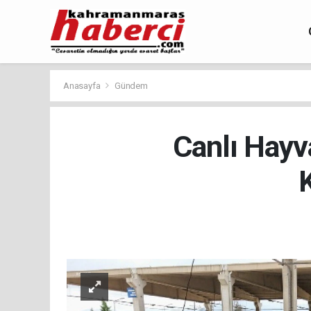
Anasayfa
Gündem
Canlı Hayv
K