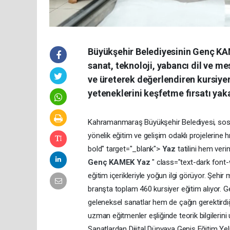
Büyükşehir Belediyesinin Genç KAM
sanat, teknoloji, yabancı dil ve me
ve üreterek değerlendiren kursiye
yeteneklerini keşfetme fırsatı yaka
Kahramanmaraş Büyükşehir Belediyesi, sosya
yönelik eğitim ve gelişim odaklı projelerin
bold" target="_blank">
Yaz
tatilini hem ver
Genç
KAMEK
Yaz
" class="text-dark font
eğitim içerikleriyle yoğun ilgi görüyor. Şeh
branşta toplam 460 kursiyer eğitim alıyor. Ge
geleneksel sanatlar hem de çağın gerektirdiği 
uzman eğitmenler eşliğinde teorik bilgilerini
Sanatlardan Dijital Dünyaya Geniş Eğitim Ye