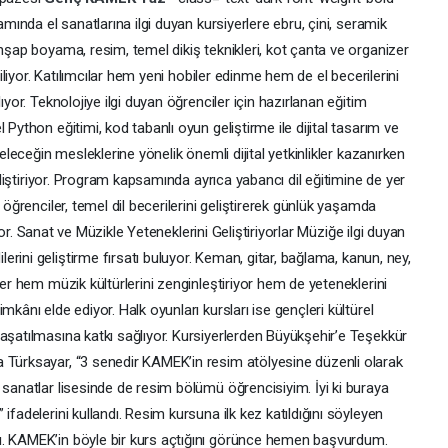
ında el sanatlarına ilgi duyan kursiyerlere ebru, çini, seramik
ahşap boyama, resim, temel dikiş teknikleri, kot çanta ve organizer
riliyor. Katılımcılar hem yeni hobiler edinme hem de el becerilerini
ıyor. Teknolojiye ilgi duyan öğrenciler için hazırlanan eğitim
 Python eğitimi, kod tabanlı oyun geliştirme ile dijital tasarım ve
geleceğin mesleklerine yönelik önemli dijital yetkinlikler kazanırken
geliştiriyor. Program kapsamında ayrıca yabancı dil eğitimine de yer
 öğrenciler, temel dil becerilerini geliştirerek günlük yaşamda
rıyor. Sanat ve Müzikle Yeteneklerini Geliştiriyorlar Müziğe ilgi duyan
ilerini geliştirme fırsatı buluyor. Keman, gitar, bağlama, kanun, ney,
ler hem müzik kültürlerini zenginleştiriyor hem de yeteneklerini
mkânı elde ediyor. Halk oyunları kursları ise gençleri kültürel
aşatılmasına katkı sağlıyor. Kursiyerlerden Büyükşehir’e Teşekkür
 Türksayar, “3 senedir KAMEK’in resim atölyesine düzenli olarak
 sanatlar lisesinde de resim bölümü öğrencisiyim. İyi ki buraya
ifadelerini kullandı. Resim kursuna ilk kez katıldığını söyleyen
ı. KAMEK’in böyle bir kurs açtığını görünce hemen başvurdum.