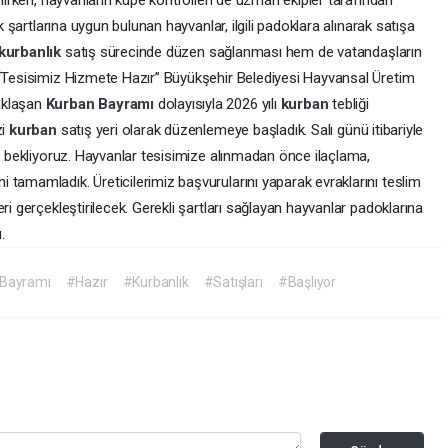
enirken, hayvanların küpe kontrolleri de uzman ekipler tarafından
ık şartlarına uygun bulunan hayvanlar, ilgili padoklara alınarak satışa
kurbanlık
satış sürecinde düzen sağlanması hem de vatandaşların
 “Tesisimiz Hizmete Hazır” Büyükşehir Belediyesi Hayvansal Üretim
aklaşan
Kurban
Bayramı
dolayısıyla 2026 yılı
kurban
tebliği
zi
kurban
satış yeri olarak düzenlemeye başladık. Salı günü itibariyle
ze bekliyoruz. Hayvanlar tesisimize alınmadan önce ilaçlama,
tamamladık. Üreticilerimiz başvurularını yaparak evraklarını teslim
ri gerçekleştirilecek. Gerekli şartları sağlayan hayvanlar padoklarına
.
Bayramı
#Hazır
#Kurbanlık
#Satışları
#Başlıyor