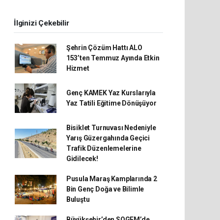
İlginizi Çekebilir
Şehrin Çözüm Hattı ALO
153’ten Temmuz Ayında Etkin
Hizmet
Genç KAMEK Yaz Kurslarıyla
Yaz Tatili Eğitime Dönüşüyor
Bisiklet Turnuvası Nedeniyle
Yarış Güzergahında Geçici
Trafik Düzenlemelerine
Gidilecek!
Pusula Maraş Kamplarında 2
Bin Genç Doğa ve Bilimle
Buluştu
Büyükşehir’den SOGEM’de