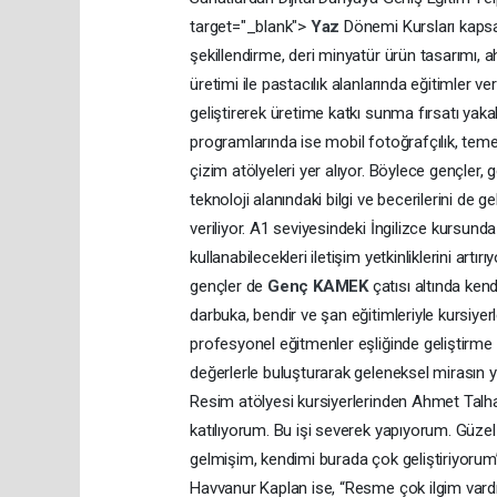
target="_blank">
Yaz
Dönemi Kursları kapsam
şekillendirme, deri minyatür ürün tasarımı, 
üretimi ile pastacılık alanlarında eğitimler ve
geliştirerek üretime katkı sunma fırsatı yakal
programlarında ise mobil fotoğrafçılık, temel
çizim atölyeleri yer alıyor. Böylece gençler, 
teknoloji alanındaki bilgi ve becerilerini de 
veriliyor. A1 seviyesindeki İngilizce kursunda
kullanabilecekleri iletişim yetkinliklerini artı
gençler de
Genç
KAMEK
çatısı altında kend
darbuka, bendir ve şan eğitimleriyle kursiyer
profesyonel eğitmenler eşliğinde geliştirme i
değerlerle buluşturarak geleneksel mirasın y
Resim atölyesi kursiyerlerinden Ahmet Talha
katılıyorum. Bu işi severek yapıyorum. Güzel
gelmişim, kendimi burada çok geliştiriyorum” 
Havvanur Kaplan ise, “Resme çok ilgim vard