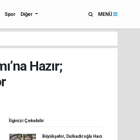
Spor
Diğer
MENÜ
ı’na Hazır;
or
İlginizi Çekebilir
Büyükşehir, Dulkadiroğlu Hacı