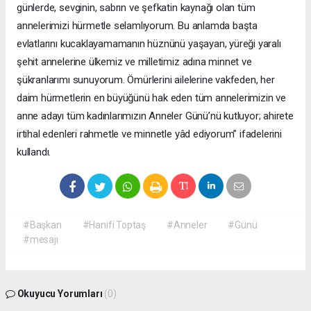
günlerde, sevginin, sabrın ve şefkatin kaynağı olan tüm
annelerimizi hürmetle selamlıyorum. Bu anlamda başta
evlatlarını kucaklayamamanın hüznünü yaşayan, yüreği yaralı
şehit annelerine ülkemiz ve milletimiz adına minnet ve
şükranlarımı sunuyorum. Ömürlerini ailelerine vakfeden, her
daim hürmetlerin en büyüğünü hak eden tüm annelerimizin ve
anne adayı tüm kadınlarımızın Anneler Günü’nü kutluyor; ahirete
irtihal edenleri rahmetle ve minnetle yâd ediyorum” ifadelerini
kullandı.
#Başkan
#Hanifi Toptaş
#Anneler
#Günü
#mesajı
Okuyucu Yorumları
(0)