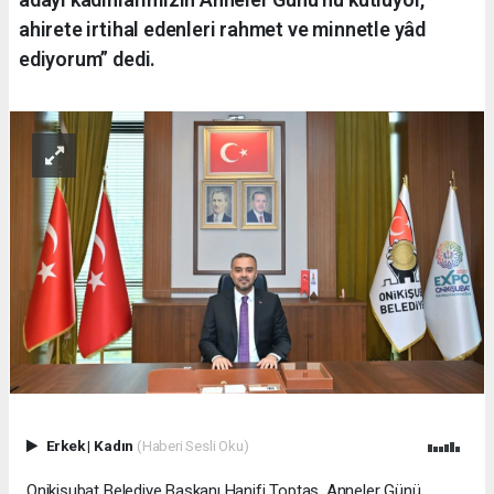
ahirete irtihal edenleri rahmet ve minnetle yâd
ediyorum” dedi.
Erkek
|
Kadın
(Haberi Sesli Oku)
Onikişubat Belediye Başkanı Hanifi Toptaş, Anneler Günü