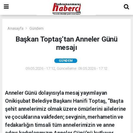
Anasayfa
Gündem
Başkan Toptaş’tan Anneler Günü
mesajı
GÜNDEM
09.05.2026 - 17:12, Güncelleme: 09.05.2026 - 17:12
Anneler Günü dolayısıyla mesaj yayımlayan
Onikişubat Belediye Başkanı Hanifi Toptaş, “Başta
şehit annelerimiz olmak üzere ömürlerini ailelerine
ve çocuklarına vakfeden; sevginin, merhametin ve
fedakarlığın timsali tüm annelerimizin ve anne
adayı kadınlarımızın Anneler Günü’nü kutluyor,