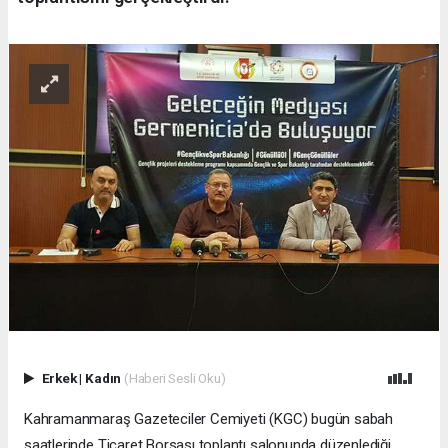
Erkek
|
Kadın
(Haberi Sesli Oku)
Kahramanmaraş Gazeteciler Cemiyeti (KGC) bugün sabah
saatlerinde Ticaret Borsası toplantı salonunda düzenlediği