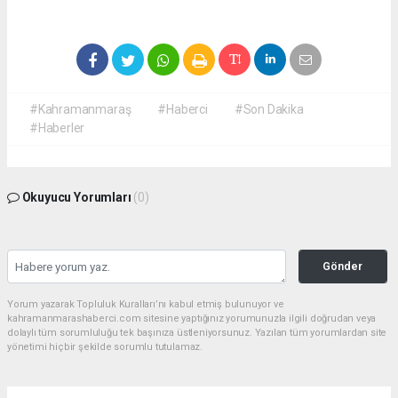
#Kahramanmaraş
#Haberci
#Son Dakika
#Haberler
Okuyucu Yorumları
(0)
Gönder
Yorum yazarak Topluluk Kuralları’nı kabul etmiş bulunuyor ve
kahramanmarashaberci.com sitesine yaptığınız yorumunuzla ilgili doğrudan veya
dolaylı tüm sorumluluğu tek başınıza üstleniyorsunuz. Yazılan tüm yorumlardan site
yönetimi hiçbir şekilde sorumlu tutulamaz.