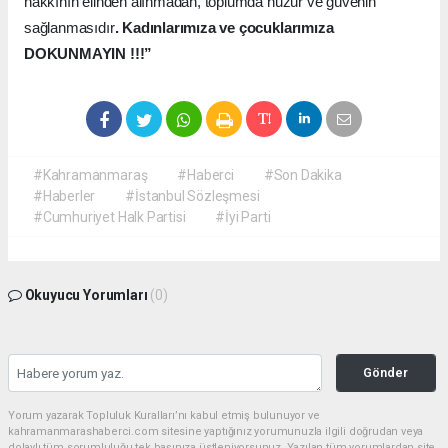
hakkının elinden alınmadan, toplumda huzur ve güvenin
sağlanmasıdır
. Kadınlarımıza ve çocuklarımıza
DOKUNMAYIN !!!”
#Kahramanmaraş
#Haberci
#Son Dakika
#Haberler
#İstanbul Sözleşmesi
#Cumhuriyet Halk Partisi
#İyi Parti
Okuyucu Yorumları
(0)
Gönder
Yorum yazarak Topluluk Kuralları’nı kabul etmiş bulunuyor ve
kahramanmarashaberci.com sitesine yaptığınız yorumunuzla ilgili doğrudan veya
dolaylı tüm sorumluluğu tek başınıza üstleniyorsunuz. Yazılan tüm yorumlardan site