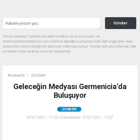
Gönder
Yorum yazarak Topluluk Kuralları’nı kabul etmiş bulunuyor ve
kahramanmarashaberci.com sitesine yaptığınız yorumunuzla ilgili doğrudan veya
dolaylı tüm sorumluluğu tek başınıza üstleniyorsunuz. Yazılan tüm yorumlardan site
yönetimi hiçbir şekilde sorumlu tutulamaz.
Anasayfa
Gündem
Geleceğin Medyası Germenicia’da
Buluşuyor
GÜNDEM
07.07.2021 - 17:35, Güncelleme: 17.07.2021 - 17:07