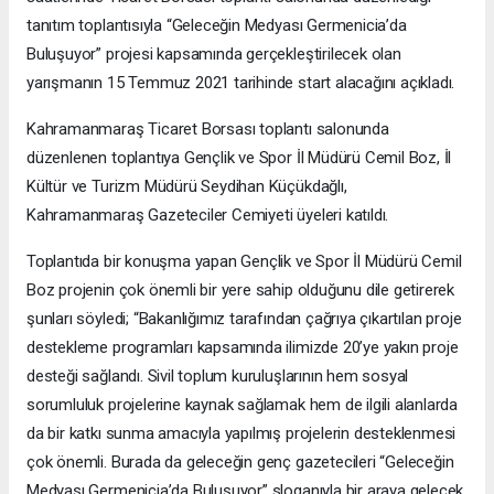
tanıtım toplantısıyla “Geleceğin Medyası Germenicia’da
Buluşuyor” projesi kapsamında gerçekleştirilecek olan
yarışmanın 15 Temmuz 2021 tarihinde start alacağını açıkladı.
Kahramanmaraş Ticaret Borsası toplantı salonunda
düzenlenen toplantıya Gençlik ve Spor İl Müdürü Cemil Boz, İl
Kültür ve Turizm Müdürü Seydihan Küçükdağlı,
Kahramanmaraş Gazeteciler Cemiyeti üyeleri katıldı.
Toplantıda bir konuşma yapan Gençlik ve Spor İl Müdürü Cemil
Boz projenin çok önemli bir yere sahip olduğunu dile getirerek
şunları söyledi; “Bakanlığımız tarafından çağrıya çıkartılan proje
destekleme programları kapsamında ilimizde 20’ye yakın proje
desteği sağlandı. Sivil toplum kuruluşlarının hem sosyal
sorumluluk projelerine kaynak sağlamak hem de ilgili alanlarda
da bir katkı sunma amacıyla yapılmış projelerin desteklenmesi
çok önemli. Burada da geleceğin genç gazetecileri “Geleceğin
Medyası Germenicia’da Buluşuyor” sloganıyla bir araya gelecek.