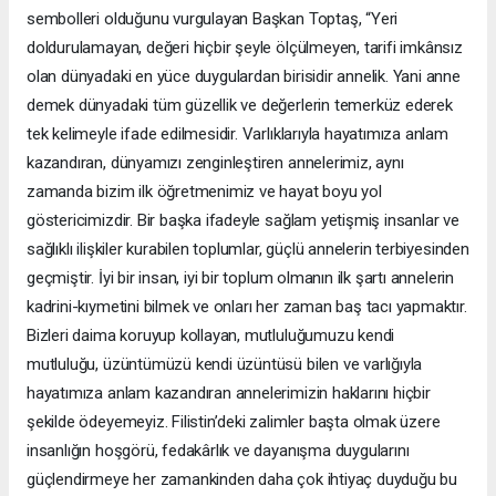
sembolleri olduğunu vurgulayan Başkan Toptaş, “Yeri
doldurulamayan, değeri hiçbir şeyle ölçülmeyen, tarifi imkânsız
olan dünyadaki en yüce duygulardan birisidir annelik. Yani anne
demek dünyadaki tüm güzellik ve değerlerin temerküz ederek
tek kelimeyle ifade edilmesidir. Varlıklarıyla hayatımıza anlam
kazandıran, dünyamızı zenginleştiren annelerimiz, aynı
zamanda bizim ilk öğretmenimiz ve hayat boyu yol
göstericimizdir. Bir başka ifadeyle sağlam yetişmiş insanlar ve
sağlıklı ilişkiler kurabilen toplumlar, güçlü annelerin terbiyesinden
geçmiştir. İyi bir insan, iyi bir toplum olmanın ilk şartı annelerin
kadrini-kıymetini bilmek ve onları her zaman baş tacı yapmaktır.
Bizleri daima koruyup kollayan, mutluluğumuzu kendi
mutluluğu, üzüntümüzü kendi üzüntüsü bilen ve varlığıyla
hayatımıza anlam kazandıran annelerimizin haklarını hiçbir
şekilde ödeyemeyiz. Filistin’deki zalimler başta olmak üzere
insanlığın hoşgörü, fedakârlık ve dayanışma duygularını
güçlendirmeye her zamankinden daha çok ihtiyaç duyduğu bu