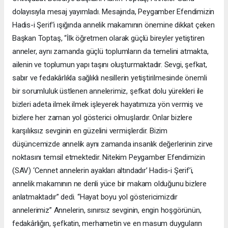
dolayısıyla mesaj yayımladı. Mesajında, Peygamber Efendimizin
Hadis-i Şerif’i ışığında annelik makamının önemine dikkat çeken
Başkan Toptaş, “İlk öğretmen olarak güçlü bireyler yetiştiren
anneler, aynı zamanda güçlü toplumların da temelini atmakta,
ailenin ve toplumun yapı taşını oluşturmaktadır. Sevgi, şefkat,
sabır ve fedakârlıkla sağlıklı nesillerin yetiştirilmesinde önemli
bir sorumluluk üstlenen annelerimiz, şefkat dolu yürekleri ile
bizleri adeta ilmek ilmek işleyerek hayatımıza yön vermiş ve
bizlere her zaman yol gösterici olmuşlardır. Onlar bizlere
karşılıksız sevginin en güzelini vermişlerdir. Bizim
düşüncemizde annelik aynı zamanda insanlık değerlerinin zirve
noktasını temsil etmektedir. Nitekim Peygamber Efendimizin
(SAV) ‘Cennet annelerin ayakları altındadır’ Hadis-i Şerif’i,
annelik makamının ne denli yüce bir makam olduğunu bizlere
anlatmaktadır” dedi. “Hayat boyu yol göstericimizdir
annelerimiz” Annelerin, sınırsız sevginin, engin hoşgörünün,
fedakârlığın, şefkatin, merhametin ve en masum duyguların