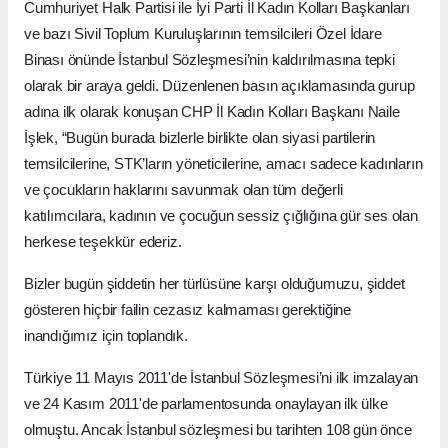
Cumhuriyet Halk Partisi ile İyi Parti İl Kadın Kolları Başkanları
ve bazı Sivil Toplum Kuruluşlarının temsilcileri Özel İdare
Binası önünde İstanbul Sözleşmesi’nin kaldırılmasına tepki
olarak bir araya geldi. Düzenlenen basın açıklamasında gurup
adına ilk olarak konuşan CHP İl Kadın Kolları Başkanı Naile
İşlek, “Bugün burada bizlerle birlikte olan siyasi partilerin
temsilcilerine, STK’ların yöneticilerine, amacı sadece kadınların
ve çocukların haklarını savunmak olan tüm değerli
katılımcılara, kadının ve çocuğun sessiz çığlığına gür ses olan
herkese teşekkür ederiz.
Bizler bugün şiddetin her türlüsüne karşı olduğumuzu, şiddet
gösteren hiçbir failin cezasız kalmaması gerektiğine
inandığımız için toplandık.
Türkiye 11 Mayıs 2011'de İstanbul Sözleşmesi’ni ilk imzalayan
ve 24 Kasım 2011'de parlamentosunda onaylayan ilk ülke
olmuştu. Ancak İstanbul sözleşmesi bu tarihten 108 gün önce