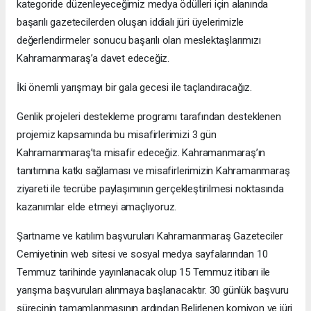
kategoride düzenleyeceğimiz medya ödülleri için alanında
başarılı gazetecilerden oluşan iddialı jüri üyelerimizle
değerlendirmeler sonucu başarılı olan meslektaşlarımızı
Kahramanmaraş’a davet edeceğiz.
İki önemli yarışmayı bir gala gecesi ile taçlandıracağız.
Genlik projeleri destekleme programı tarafından desteklenen
projemiz kapsamında bu misafirlerimizi 3 gün
Kahramanmaraş’ta misafir edeceğiz. Kahramanmaraş’ın
tanıtımına katkı sağlaması ve misafirlerimizin Kahramanmaraş
ziyareti ile tecrübe paylaşımının gerçekleştirilmesi noktasında
kazanımlar elde etmeyi amaçlıyoruz.
Şartname ve katılım başvuruları Kahramanmaraş Gazeteciler
Cemiyetinin web sitesi ve sosyal medya sayfalarından 10
Temmuz tarihinde yayınlanacak olup 15 Temmuz itibarı ile
yarışma başvuruları alınmaya başlanacaktır. 30 günlük başvuru
sürecinin tamamlanmasının ardından Belirlenen komiyon ve jüri