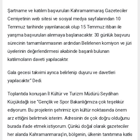
Şartname ve katılım başvuruları Kahramanmaraş Gazeteciler
Cemiyetinin web sitesi ve sosyal medya sayfalarından 10
Temmuz tarihinde yayınlanacak olup 15 Temmuz itibarı ile
yarışma başvuruları alınmaya başlanacaktır. 30 günlük başvuru
sürecinin tamamlanmasının ardından Belirlenen komiyon ve jüri
üyelerinin değerlendirmesi akabinde başarılı bulunan
katılımcıların daveti yapılacaktır.
Gala gecesi takvimi ayrıca belirlenip duyuru ve davetleri
yapılacaktır.” Dedi.
Toplantıda konuşan İl Kültür ve Turizm Müdürü Seydihan
Küçükdağlı ise “Gençlik ve Spor Bakanlığımıza çok teşekkür
ediyorum. Bu projelerin şehrimiz için kültür noktasında önem
arz ettiğini belirtmek isterim. Adresinin de çok doğru olduğunu
burada ifade etmek istiyorum. Çünkü doğal olarak gazeteciler
her alanda Kahramanmaraş’ın, bölgenin, ülkenin tanıtımına katkı