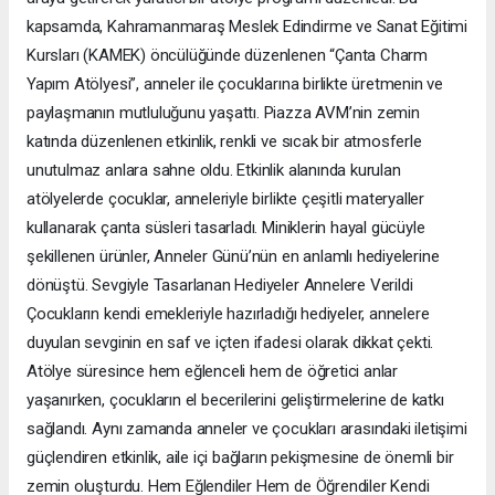
kapsamda, Kahramanmaraş Meslek Edindirme ve Sanat Eğitimi
Kursları (KAMEK) öncülüğünde düzenlenen “Çanta Charm
Yapım Atölyesi”, anneler ile çocuklarına birlikte üretmenin ve
paylaşmanın mutluluğunu yaşattı. Piazza AVM’nin zemin
katında düzenlenen etkinlik, renkli ve sıcak bir atmosferle
unutulmaz anlara sahne oldu. Etkinlik alanında kurulan
atölyelerde çocuklar, anneleriyle birlikte çeşitli materyaller
kullanarak çanta süsleri tasarladı. Miniklerin hayal gücüyle
şekillenen ürünler, Anneler Günü’nün en anlamlı hediyelerine
dönüştü. Sevgiyle Tasarlanan Hediyeler Annelere Verildi
Çocukların kendi emekleriyle hazırladığı hediyeler, annelere
duyulan sevginin en saf ve içten ifadesi olarak dikkat çekti.
Atölye süresince hem eğlenceli hem de öğretici anlar
yaşanırken, çocukların el becerilerini geliştirmelerine de katkı
sağlandı. Aynı zamanda anneler ve çocukları arasındaki iletişimi
güçlendiren etkinlik, aile içi bağların pekişmesine de önemli bir
zemin oluşturdu. Hem Eğlendiler Hem de Öğrendiler Kendi