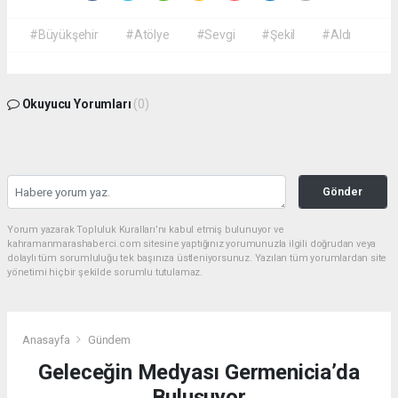
#Büyükşehir
#Atölye
#Sevgi
#Şekil
#Aldı
Okuyucu Yorumları
(0)
Gönder
Yorum yazarak Topluluk Kuralları’nı kabul etmiş bulunuyor ve
kahramanmarashaberci.com sitesine yaptığınız yorumunuzla ilgili doğrudan veya
dolaylı tüm sorumluluğu tek başınıza üstleniyorsunuz. Yazılan tüm yorumlardan site
yönetimi hiçbir şekilde sorumlu tutulamaz.
Anasayfa
Gündem
Geleceğin Medyası Germenicia’da
Buluşuyor