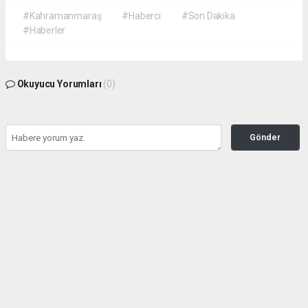
#Kahramanmaraş
#Haberci
#Son Dakika
#Haberler
Okuyucu Yorumları
(0)
Gönder
Yorum yazarak Topluluk Kuralları’nı kabul etmiş bulunuyor ve
kahramanmarashaberci.com sitesine yaptığınız yorumunuzla ilgili doğrudan veya
dolaylı tüm sorumluluğu tek başınıza üstleniyorsunuz. Yazılan tüm yorumlardan site
yönetimi hiçbir şekilde sorumlu tutulamaz.
haber paketi
haber scripti
haber yazılımı
Tüm hakları saklı tutulmaktadır.Copyright 2026©