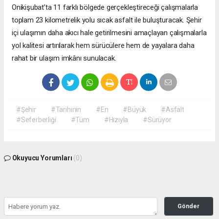
Onikişubat’ta 11 farklı bölgede gerçekleştireceği çalışmalarla
toplam 23 kilometrelik yolu sıcak asfalt ile buluşturacak. Şehir
içi ulaşımın daha akıcı hale getirilmesini amaçlayan çalışmalarla
yol kalitesi artırılarak hem sürücülere hem de yayalara daha
rahat bir ulaşım imkânı sunulacak.
#Şehir
#Tarihinin
#En
#Büyük
#Asfalt
#Seferberliği
#Tüm
#Hızıyla
#Sürüyor
Okuyucu Yorumları
(0)
Gönder