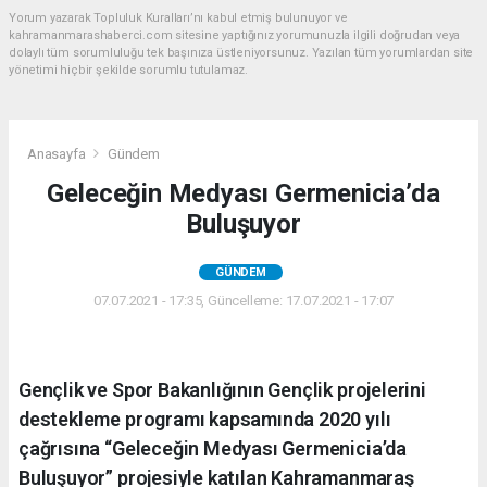
Yorum yazarak Topluluk Kuralları’nı kabul etmiş bulunuyor ve
kahramanmarashaberci.com sitesine yaptığınız yorumunuzla ilgili doğrudan veya
dolaylı tüm sorumluluğu tek başınıza üstleniyorsunuz. Yazılan tüm yorumlardan site
yönetimi hiçbir şekilde sorumlu tutulamaz.
Anasayfa
Gündem
Geleceğin Medyası Germenicia’da
Buluşuyor
GÜNDEM
07.07.2021 - 17:35, Güncelleme: 17.07.2021 - 17:07
Gençlik ve Spor Bakanlığının Gençlik projelerini
destekleme programı kapsamında 2020 yılı
çağrısına “Geleceğin Medyası Germenicia’da
Buluşuyor” projesiyle katılan Kahramanmaraş