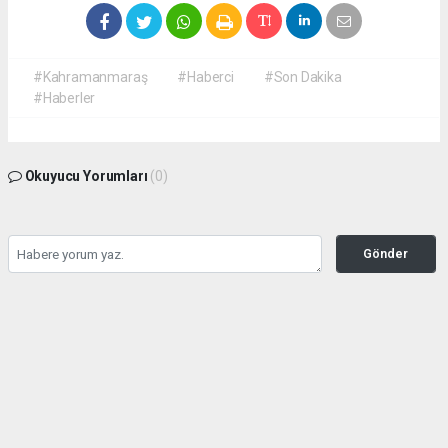
#Kahramanmaraş
#Haberci
#Son Dakika
#Haberler
Okuyucu Yorumları
(0)
Gönder
Yorum yazarak Topluluk Kuralları’nı kabul etmiş bulunuyor ve
kahramanmarashaberci.com sitesine yaptığınız yorumunuzla ilgili doğrudan veya
dolaylı tüm sorumluluğu tek başınıza üstleniyorsunuz. Yazılan tüm yorumlardan site
yönetimi hiçbir şekilde sorumlu tutulamaz.