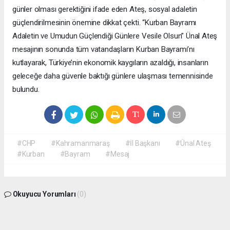
günler olması gerektiğini ifade eden Ateş, sosyal adaletin
güçlendirilmesinin önemine dikkat çekti. “Kurban Bayramı
Adaletin ve Umudun Güçlendiği Günlere Vesile Olsun” Ünal Ateş
mesajının sonunda tüm vatandaşların Kurban Bayramı’nı
kutlayarak, Türkiye’nin ekonomik kaygıların azaldığı, insanların
geleceğe daha güvenle baktığı günlere ulaşması temennisinde
bulundu.
#CHP
#Kahramanmaraş
#İl Başkanı
#Ünal Ateş
#Kurban
#Bayram
#Mesaj
Okuyucu Yorumları
(0)