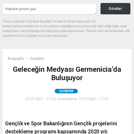
Gönder
Yorum yazarak Topluluk Kuralları’nı kabul etmiş bulunuyor ve
kahramanmarashaberci.com sitesine yaptığınız yorumunuzla ilgili doğrudan veya
dolaylı tüm sorumluluğu tek başınıza üstleniyorsunuz. Yazılan tüm yorumlardan site
yönetimi hiçbir şekilde sorumlu tutulamaz.
Anasayfa
Gündem
Geleceğin Medyası Germenicia’da
Buluşuyor
GÜNDEM
07.07.2021 - 17:35, Güncelleme: 17.07.2021 - 17:07
Gençlik ve Spor Bakanlığının Gençlik projelerini
destekleme programı kapsamında 2020 yılı