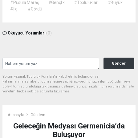
#Pusula Maraş
#Gençlik
#Toplulukları
#Büyük
#İlgi
#Gördü
Okuyucu Yorumları
(0)
Gönder
Yorum yazarak Topluluk Kuralları’nı kabul etmiş bulunuyor ve
kahramanmarashaberci.com sitesine yaptığınız yorumunuzla ilgili doğrudan veya
dolaylı tüm sorumluluğu tek başınıza üstleniyorsunuz. Yazılan tüm yorumlardan site
yönetimi hiçbir şekilde sorumlu tutulamaz.
Anasayfa
Gündem
Geleceğin Medyası Germenicia’da
Buluşuyor