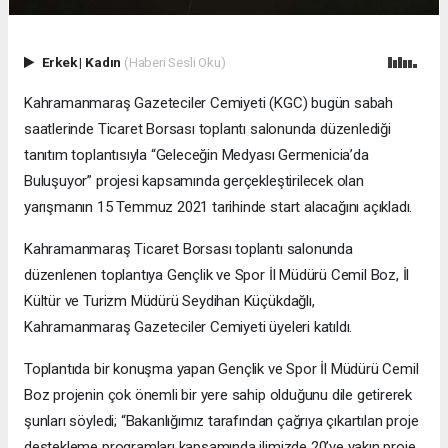
Erkek
|
Kadın
(Haberi Sesli Oku)
Kahramanmaraş Gazeteciler Cemiyeti (KGC) bugün sabah
saatlerinde Ticaret Borsası toplantı salonunda düzenlediği
tanıtım toplantısıyla “Geleceğin Medyası Germenicia’da
Buluşuyor” projesi kapsamında gerçekleştirilecek olan
yarışmanın 15 Temmuz 2021 tarihinde start alacağını açıkladı.
Kahramanmaraş Ticaret Borsası toplantı salonunda
düzenlenen toplantıya Gençlik ve Spor İl Müdürü Cemil Boz, İl
Kültür ve Turizm Müdürü Seydihan Küçükdağlı,
Kahramanmaraş Gazeteciler Cemiyeti üyeleri katıldı.
Toplantıda bir konuşma yapan Gençlik ve Spor İl Müdürü Cemil
Boz projenin çok önemli bir yere sahip olduğunu dile getirerek
şunları söyledi; “Bakanlığımız tarafından çağrıya çıkartılan proje
destekleme programları kapsamında ilimizde 20’ye yakın proje