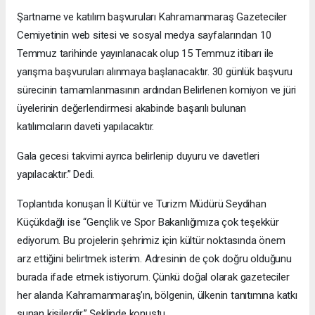
Şartname ve katılım başvuruları Kahramanmaraş Gazeteciler
Cemiyetinin web sitesi ve sosyal medya sayfalarından 10
Temmuz tarihinde yayınlanacak olup 15 Temmuz itibarı ile
yarışma başvuruları alınmaya başlanacaktır. 30 günlük başvuru
sürecinin tamamlanmasının ardından Belirlenen komiyon ve jüri
üyelerinin değerlendirmesi akabinde başarılı bulunan
katılımcıların daveti yapılacaktır.
Gala gecesi takvimi ayrıca belirlenip duyuru ve davetleri
yapılacaktır.” Dedi.
Toplantıda konuşan İl Kültür ve Turizm Müdürü Seydihan
Küçükdağlı ise “Gençlik ve Spor Bakanlığımıza çok teşekkür
ediyorum. Bu projelerin şehrimiz için kültür noktasında önem
arz ettiğini belirtmek isterim. Adresinin de çok doğru olduğunu
burada ifade etmek istiyorum. Çünkü doğal olarak gazeteciler
her alanda Kahramanmaraş’ın, bölgenin, ülkenin tanıtımına katkı
sunan kişilerdir.” Şeklinde konuştu.