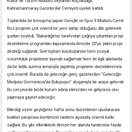
Kültür ve Turizm Müdürü Seydihan Küçükdağlı,
Kahramanmaraş Gazeteciler Cemiyeti üyeleri katıldı.
Toplantıda bir konuşma yapan Gençlik ve Spor İl Müdürü Cemil
Boz projenin çok önemli bir yere sahip olduğunu dile getirerek
şunları söyledi; “Bakanlığımız tarafından çağrıya çıkartılan proje
destekleme programları kapsamında ilimizde 20’ye yakın proje
desteği sağlandı. Sivil toplum kuruluşlarının hem sosyal
sorumluluk projelerine kaynak sağlamak hem de ilgili alanlarda
da bir katkı sunma amacıyla yapılmış projelerin desteklenmesi
çok önemli. Burada da geleceğin genç gazetecileri “Geleceğin
Medyası Germenicia’da Buluşuyor” sloganıyla bir araya gelecek.
Bu çerçevede bizde kurum adına elimizden ne geliyorsa onu
yapmaya gayret edeceğiz.
Bilindiği üzere geçtiğimiz hafta sonu düzenlenen uluslararası
bisiklet yarışması kentimizin tanıtımı açısında önemli katkı
sağladı. Bu gibi etkinliklerle ilimizin her alanda tanıtımına fayda