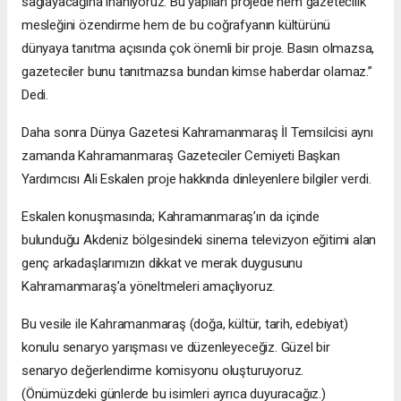
sağlayacağına inanıyoruz. Bu yapılan projede hem gazetecilik
mesleğini özendirme hem de bu coğrafyanın kültürünü
dünyaya tanıtma açısında çok önemli bir proje. Basın olmazsa,
gazeteciler bunu tanıtmazsa bundan kimse haberdar olamaz.”
Dedi.
Daha sonra Dünya Gazetesi Kahramanmaraş İl Temsilcisi aynı
zamanda Kahramanmaraş Gazeteciler Cemiyeti Başkan
Yardımcısı Ali Eskalen proje hakkında dinleyenlere bilgiler verdi.
Eskalen konuşmasında; Kahramanmaraş’ın da içinde
bulunduğu Akdeniz bölgesindeki sinema televizyon eğitimi alan
genç arkadaşlarımızın dikkat ve merak duygusunu
Kahramanmaraş’a yöneltmeleri amaçlıyoruz.
Bu vesile ile Kahramanmaraş (doğa, kültür, tarih, edebiyat)
konulu senaryo yarışması ve düzenleyeceğiz. Güzel bir
senaryo değerlendirme komisyonu oluşturuyoruz.
(Önümüzdeki günlerde bu isimleri ayrıca duyuracağız.)