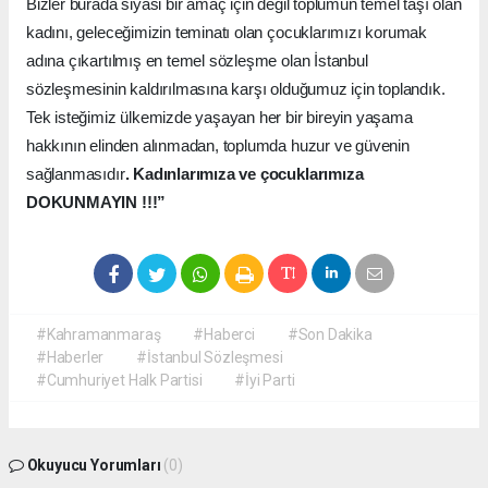
Bizler burada siyasi bir amaç için değil toplumun temel taşı olan
kadını, geleceğimizin teminatı olan çocuklarımızı korumak
adına çıkartılmış en temel sözleşme olan İstanbul
sözleşmesinin kaldırılmasına karşı olduğumuz için toplandık.
Tek isteğimiz ülkemizde yaşayan her bir bireyin yaşama
hakkının elinden alınmadan, toplumda huzur ve güvenin
sağlanmasıdır
. Kadınlarımıza ve çocuklarımıza
DOKUNMAYIN !!!”
#Kahramanmaraş
#Haberci
#Son Dakika
#Haberler
#İstanbul Sözleşmesi
#Cumhuriyet Halk Partisi
#İyi Parti
Okuyucu Yorumları
(0)