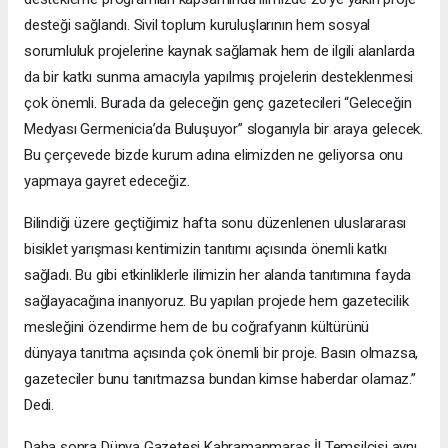
desteği sağlandı. Sivil toplum kuruluşlarının hem sosyal
sorumluluk projelerine kaynak sağlamak hem de ilgili alanlarda
da bir katkı sunma amacıyla yapılmış projelerin desteklenmesi
çok önemli. Burada da geleceğin genç gazetecileri “Geleceğin
Medyası Germenicia’da Buluşuyor” sloganıyla bir araya gelecek.
Bu çerçevede bizde kurum adına elimizden ne geliyorsa onu
yapmaya gayret edeceğiz.
Bilindiği üzere geçtiğimiz hafta sonu düzenlenen uluslararası
bisiklet yarışması kentimizin tanıtımı açısında önemli katkı
sağladı. Bu gibi etkinliklerle ilimizin her alanda tanıtımına fayda
sağlayacağına inanıyoruz. Bu yapılan projede hem gazetecilik
mesleğini özendirme hem de bu coğrafyanın kültürünü
dünyaya tanıtma açısında çok önemli bir proje. Basın olmazsa,
gazeteciler bunu tanıtmazsa bundan kimse haberdar olamaz.”
Dedi.
Daha sonra Dünya Gazetesi Kahramanmaraş İl Temsilcisi aynı