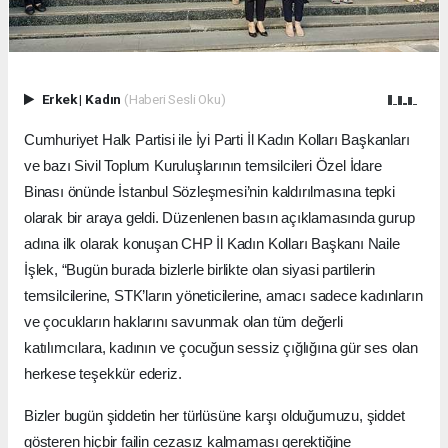
Erkek
|
Kadın
(Haberi Sesli Oku)
Cumhuriyet Halk Partisi ile İyi Parti İl Kadın Kolları Başkanları
ve bazı Sivil Toplum Kuruluşlarının temsilcileri Özel İdare
Binası önünde İstanbul Sözleşmesi’nin kaldırılmasına tepki
olarak bir araya geldi. Düzenlenen basın açıklamasında gurup
adına ilk olarak konuşan CHP İl Kadın Kolları Başkanı Naile
İşlek, “Bugün burada bizlerle birlikte olan siyasi partilerin
temsilcilerine, STK’ların yöneticilerine, amacı sadece kadınların
ve çocukların haklarını savunmak olan tüm değerli
katılımcılara, kadının ve çocuğun sessiz çığlığına gür ses olan
herkese teşekkür ederiz.
Bizler bugün şiddetin her türlüsüne karşı olduğumuzu, şiddet
gösteren hiçbir failin cezasız kalmaması gerektiğine