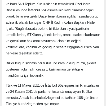
ve bazı Sivil Toplum Kuruluşlarının temsilcileri Özel İdare
Binası önünde İstanbul Sözleşmesi’nin kaldırılmasına tepki
olarak bir araya geldi. Düzenlenen basın açıklamasında gurup
adına ilk olarak konuşan CHP İl Kadın Kolları Başkanı Naile
İşlek, “Bugün burada bizlerle birlikte olan siyasi partilerin
temsilcilerine, STK’ların yöneticilerine, amacı sadece kadınların
ve çocukların haklarını savunmak olan tüm değerli
katılımcılara, kadının ve çocuğun sessiz çığlığına gür ses olan
herkese teşekkür ederiz.
Bizler bugün şiddetin her türlüsüne karşı olduğumuzu, şiddet
gösteren hiçbir failin cezasız kalmaması gerektiğine
inandığımız için toplandık.
Türkiye 11 Mayıs 2011'de İstanbul Sözleşmesi’ni ilk imzalayan
ve 24 Kasım 2011'de parlamentosunda onaylayan ilk ülke
olmuştu. Ancak İstanbul sözleşmesi bu tarihten 108 gün önce
Türkiye bu sözleşmeden ayrılmıştır.