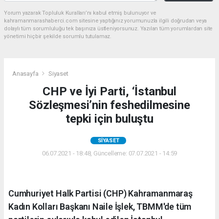
Yorum yazarak Topluluk Kuralları’nı kabul etmiş bulunuyor ve
kahramanmarashaberci.com sitesine yaptığınız yorumunuzla ilgili doğrudan veya
dolaylı tüm sorumluluğu tek başınıza üstleniyorsunuz. Yazılan tüm yorumlardan site
yönetimi hiçbir şekilde sorumlu tutulamaz.
Anasayfa
Siyaset
CHP ve İyi Parti, ‘İstanbul
Sözleşmesi’nin feshedilmesine
tepki için buluştu
SIYASET
06.07.2021 - 18:48, Güncelleme: 07.07.2021 - 14:59
Cumhuriyet Halk Partisi (CHP) Kahramanmaraş
Kadın Kolları Başkanı Naile İşlek, TBMM'de tüm