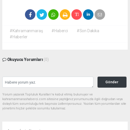
#Kahramanmaraş
#Haberci
#Son Dakika
#Haberler
Okuyucu Yorumları
(0)
Gönder
Yorum yazarak Topluluk Kuralları’nı kabul etmiş bulunuyor ve
kahramanmarashaberci.com sitesine yaptığınız yorumunuzla ilgili doğrudan veya
dolaylı tüm sorumluluğu tek başınıza üstleniyorsunuz. Yazılan tüm yorumlardan site
yönetimi hiçbir şekilde sorumlu tutulamaz.