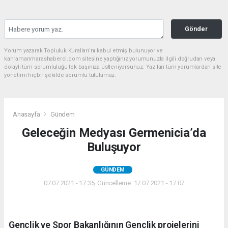
Gönder
Yorum yazarak Topluluk Kuralları’nı kabul etmiş bulunuyor ve
kahramanmarashaberci.com sitesine yaptığınız yorumunuzla ilgili doğrudan veya
dolaylı tüm sorumluluğu tek başınıza üstleniyorsunuz. Yazılan tüm yorumlardan site
yönetimi hiçbir şekilde sorumlu tutulamaz.
Anasayfa
Gündem
Geleceğin Medyası Germenicia’da
Buluşuyor
GÜNDEM
07.07.2021 - 17:35, Güncelleme: 17.07.2021 - 17:07
Gençlik ve Spor Bakanlığının Gençlik projelerini