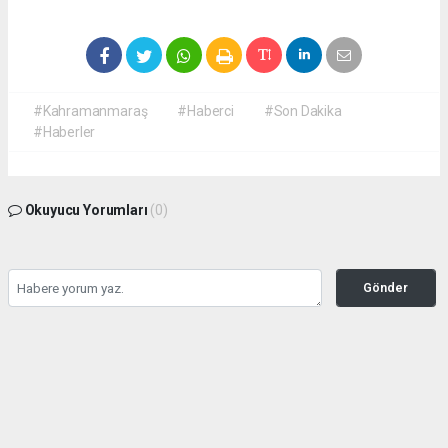
#Kahramanmaraş
#Haberci
#Son Dakika
#Haberler
Okuyucu Yorumları
(0)
Gönder
Yorum yazarak Topluluk Kuralları’nı kabul etmiş bulunuyor ve
kahramanmarashaberci.com sitesine yaptığınız yorumunuzla ilgili doğrudan veya
dolaylı tüm sorumluluğu tek başınıza üstleniyorsunuz. Yazılan tüm yorumlardan site
yönetimi hiçbir şekilde sorumlu tutulamaz.