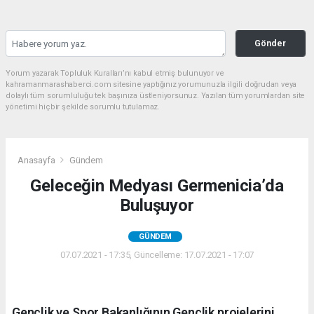
Gönder
Yorum yazarak Topluluk Kuralları’nı kabul etmiş bulunuyor ve
kahramanmarashaberci.com sitesine yaptığınız yorumunuzla ilgili doğrudan veya
dolaylı tüm sorumluluğu tek başınıza üstleniyorsunuz. Yazılan tüm yorumlardan site
yönetimi hiçbir şekilde sorumlu tutulamaz.
Anasayfa
Gündem
Geleceğin Medyası Germenicia’da
Buluşuyor
GÜNDEM
07.07.2021 - 17:35, Güncelleme: 17.07.2021 - 17:07
Gençlik ve Spor Bakanlığının Gençlik projelerini