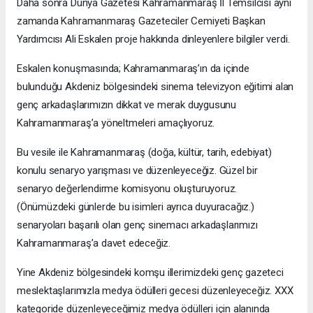
Daha sonra Dünya Gazetesi Kahramanmaraş İl Temsilcisi aynı
zamanda Kahramanmaraş Gazeteciler Cemiyeti Başkan
Yardımcısı Ali Eskalen proje hakkında dinleyenlere bilgiler verdi.
Eskalen konuşmasında; Kahramanmaraş’ın da içinde
bulunduğu Akdeniz bölgesindeki sinema televizyon eğitimi alan
genç arkadaşlarımızın dikkat ve merak duygusunu
Kahramanmaraş’a yöneltmeleri amaçlıyoruz.
Bu vesile ile Kahramanmaraş (doğa, kültür, tarih, edebiyat)
konulu senaryo yarışması ve düzenleyeceğiz. Güzel bir
senaryo değerlendirme komisyonu oluşturuyoruz.
(Önümüzdeki günlerde bu isimleri ayrıca duyuracağız.)
senaryoları başarılı olan genç sinemacı arkadaşlarımızı
Kahramanmaraş’a davet edeceğiz.
Yine Akdeniz bölgesindeki komşu illerimizdeki genç gazeteci
meslektaşlarımızla medya ödülleri gecesi düzenleyeceğiz. XXX
kategoride düzenleyeceğimiz medya ödülleri için alanında