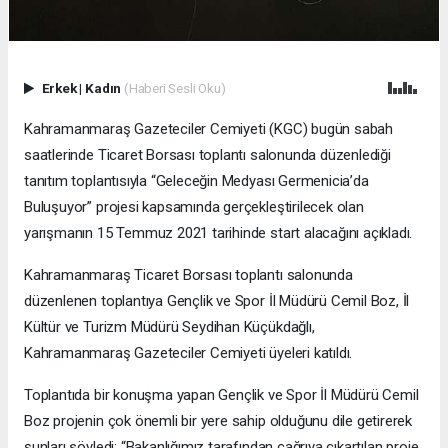
Erkek
|
Kadın
(Haberi Sesli Oku)
Kahramanmaraş Gazeteciler Cemiyeti (KGC) bugün sabah
saatlerinde Ticaret Borsası toplantı salonunda düzenlediği
tanıtım toplantısıyla “Geleceğin Medyası Germenicia’da
Buluşuyor” projesi kapsamında gerçekleştirilecek olan
yarışmanın 15 Temmuz 2021 tarihinde start alacağını açıkladı.
Kahramanmaraş Ticaret Borsası toplantı salonunda
düzenlenen toplantıya Gençlik ve Spor İl Müdürü Cemil Boz, İl
Kültür ve Turizm Müdürü Seydihan Küçükdağlı,
Kahramanmaraş Gazeteciler Cemiyeti üyeleri katıldı.
Toplantıda bir konuşma yapan Gençlik ve Spor İl Müdürü Cemil
Boz projenin çok önemli bir yere sahip olduğunu dile getirerek
şunları söyledi; “Bakanlığımız tarafından çağrıya çıkartılan proje