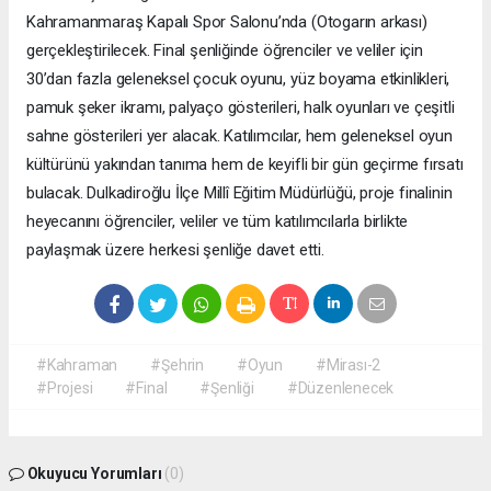
Kahramanmaraş Kapalı Spor Salonu’nda (Otogarın arkası)
gerçekleştirilecek. Final şenliğinde öğrenciler ve veliler için
30’dan fazla geleneksel çocuk oyunu, yüz boyama etkinlikleri,
pamuk şeker ikramı, palyaço gösterileri, halk oyunları ve çeşitli
sahne gösterileri yer alacak. Katılımcılar, hem geleneksel oyun
kültürünü yakından tanıma hem de keyifli bir gün geçirme fırsatı
bulacak. Dulkadiroğlu İlçe Millî Eğitim Müdürlüğü, proje finalinin
heyecanını öğrenciler, veliler ve tüm katılımcılarla birlikte
paylaşmak üzere herkesi şenliğe davet etti.
#Kahraman
#Şehrin
#Oyun
#Mirası-2
#Projesi
#Final
#Şenliği
#Düzenlenecek
Okuyucu Yorumları
(0)