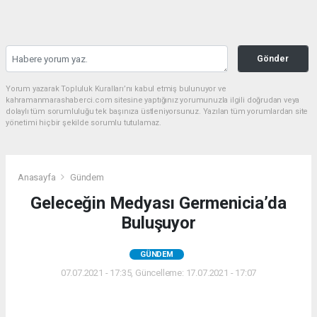
Gönder
Yorum yazarak Topluluk Kuralları’nı kabul etmiş bulunuyor ve
kahramanmarashaberci.com sitesine yaptığınız yorumunuzla ilgili doğrudan veya
dolaylı tüm sorumluluğu tek başınıza üstleniyorsunuz. Yazılan tüm yorumlardan site
yönetimi hiçbir şekilde sorumlu tutulamaz.
Anasayfa
Gündem
Geleceğin Medyası Germenicia’da
Buluşuyor
GÜNDEM
07.07.2021 - 17:35, Güncelleme: 17.07.2021 - 17:07