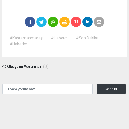
#Kahramanmaraş
#Haberci
#Son Dakika
#Haberler
Okuyucu Yorumları
(0)
Gönder
Yorum yazarak Topluluk Kuralları’nı kabul etmiş bulunuyor ve
kahramanmarashaberci.com sitesine yaptığınız yorumunuzla ilgili doğrudan veya
dolaylı tüm sorumluluğu tek başınıza üstleniyorsunuz. Yazılan tüm yorumlardan site
yönetimi hiçbir şekilde sorumlu tutulamaz.