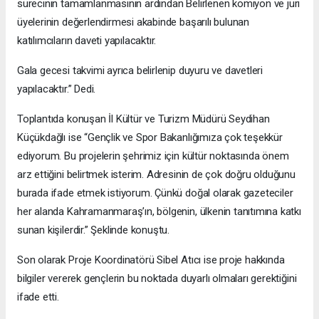
sürecinin tamamlanmasının ardından Belirlenen komiyon ve jüri
üyelerinin değerlendirmesi akabinde başarılı bulunan
katılımcıların daveti yapılacaktır.
Gala gecesi takvimi ayrıca belirlenip duyuru ve davetleri
yapılacaktır.” Dedi.
Toplantıda konuşan İl Kültür ve Turizm Müdürü Seydihan
Küçükdağlı ise “Gençlik ve Spor Bakanlığımıza çok teşekkür
ediyorum. Bu projelerin şehrimiz için kültür noktasında önem
arz ettiğini belirtmek isterim. Adresinin de çok doğru olduğunu
burada ifade etmek istiyorum. Çünkü doğal olarak gazeteciler
her alanda Kahramanmaraş’ın, bölgenin, ülkenin tanıtımına katkı
sunan kişilerdir.” Şeklinde konuştu.
Son olarak Proje Koordinatörü Sibel Atıcı ise proje hakkında
bilgiler vererek gençlerin bu noktada duyarlı olmaları gerektiğini
ifade etti.