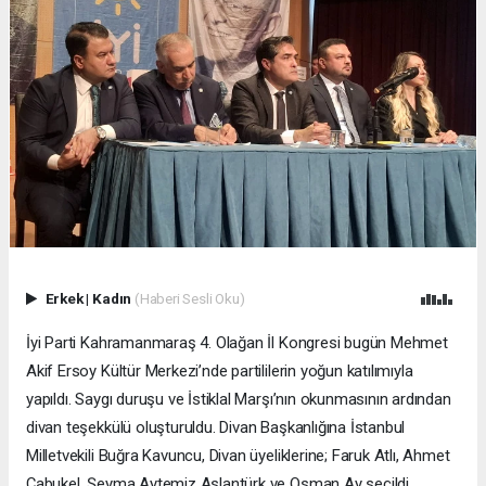
Erkek
|
Kadın
(Haberi Sesli Oku)
İyi Parti Kahramanmaraş 4. Olağan İl Kongresi bugün Mehmet
Akif Ersoy Kültür Merkezi’nde partililerin yoğun katılımıyla
yapıldı. Saygı duruşu ve İstiklal Marşı’nın okunmasının ardından
divan teşekkülü oluşturuldu. Divan Başkanlığına İstanbul
Milletvekili Buğra Kavuncu, Divan üyeliklerine; Faruk Atlı, Ahmet
Çabukel, Şeyma Aytemiz Aslantürk ve Osman Ay seçildi.