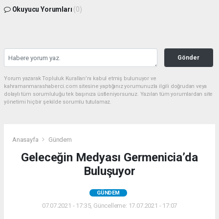
Okuyucu Yorumları
(0)
Gönder
Yorum yazarak Topluluk Kuralları’nı kabul etmiş bulunuyor ve
kahramanmarashaberci.com sitesine yaptığınız yorumunuzla ilgili doğrudan veya
dolaylı tüm sorumluluğu tek başınıza üstleniyorsunuz. Yazılan tüm yorumlardan site
yönetimi hiçbir şekilde sorumlu tutulamaz.
Anasayfa
Gündem
Geleceğin Medyası Germenicia’da
Buluşuyor
GÜNDEM
07.07.2021 - 17:35, Güncelleme: 17.07.2021 - 17:07