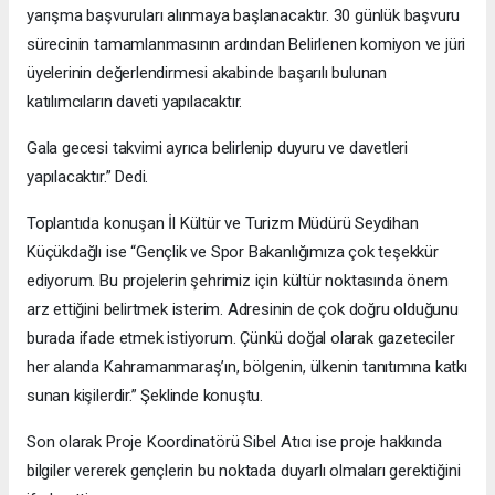
yarışma başvuruları alınmaya başlanacaktır. 30 günlük başvuru
sürecinin tamamlanmasının ardından Belirlenen komiyon ve jüri
üyelerinin değerlendirmesi akabinde başarılı bulunan
katılımcıların daveti yapılacaktır.
Gala gecesi takvimi ayrıca belirlenip duyuru ve davetleri
yapılacaktır.” Dedi.
Toplantıda konuşan İl Kültür ve Turizm Müdürü Seydihan
Küçükdağlı ise “Gençlik ve Spor Bakanlığımıza çok teşekkür
ediyorum. Bu projelerin şehrimiz için kültür noktasında önem
arz ettiğini belirtmek isterim. Adresinin de çok doğru olduğunu
burada ifade etmek istiyorum. Çünkü doğal olarak gazeteciler
her alanda Kahramanmaraş’ın, bölgenin, ülkenin tanıtımına katkı
sunan kişilerdir.” Şeklinde konuştu.
Son olarak Proje Koordinatörü Sibel Atıcı ise proje hakkında
bilgiler vererek gençlerin bu noktada duyarlı olmaları gerektiğini