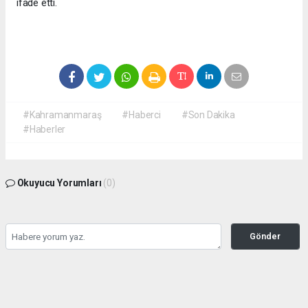
ifade etti.
#Kahramanmaraş
#Haberci
#Son Dakika
#Haberler
Okuyucu Yorumları
(0)
Gönder
Yorum yazarak Topluluk Kuralları’nı kabul etmiş bulunuyor ve
kahramanmarashaberci.com sitesine yaptığınız yorumunuzla ilgili doğrudan veya
dolaylı tüm sorumluluğu tek başınıza üstleniyorsunuz. Yazılan tüm yorumlardan site
yönetimi hiçbir şekilde sorumlu tutulamaz.