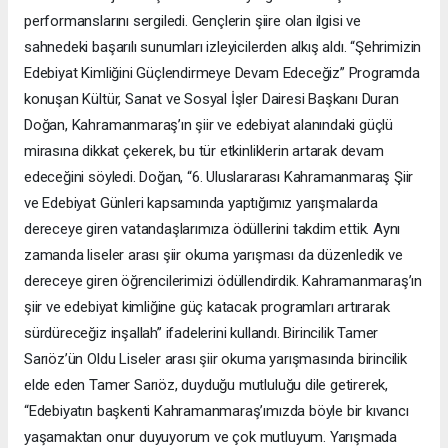
performanslarını sergiledi. Gençlerin şiire olan ilgisi ve
sahnedeki başarılı sunumları izleyicilerden alkış aldı. “Şehrimizin
Edebiyat Kimliğini Güçlendirmeye Devam Edeceğiz” Programda
konuşan Kültür, Sanat ve Sosyal İşler Dairesi Başkanı Duran
Doğan, Kahramanmaraş’ın şiir ve edebiyat alanındaki güçlü
mirasına dikkat çekerek, bu tür etkinliklerin artarak devam
edeceğini söyledi. Doğan, “6. Uluslararası Kahramanmaraş Şiir
ve Edebiyat Günleri kapsamında yaptığımız yarışmalarda
dereceye giren vatandaşlarımıza ödüllerini takdim ettik. Aynı
zamanda liseler arası şiir okuma yarışması da düzenledik ve
dereceye giren öğrencilerimizi ödüllendirdik. Kahramanmaraş’ın
şiir ve edebiyat kimliğine güç katacak programları artırarak
sürdüreceğiz inşallah” ifadelerini kullandı. Birincilik Tamer
Sarıöz’ün Oldu Liseler arası şiir okuma yarışmasında birincilik
elde eden Tamer Sarıöz, duyduğu mutluluğu dile getirerek,
“Edebiyatın başkenti Kahramanmaraş’ımızda böyle bir kıvancı
yaşamaktan onur duyuyorum ve çok mutluyum. Yarışmada