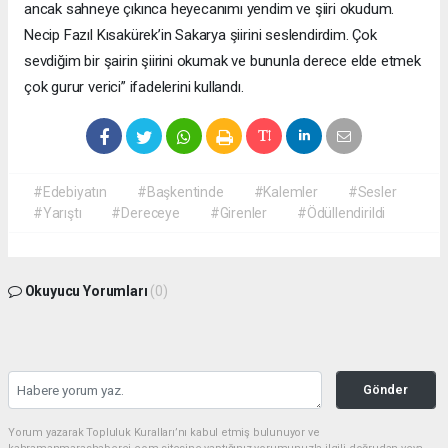
ancak sahneye çıkınca heyecanımı yendim ve şiiri okudum.
Necip Fazıl Kısakürek’in Sakarya şiirini seslendirdim. Çok
sevdiğim bir şairin şiirini okumak ve bununla derece elde etmek
çok gurur verici” ifadelerini kullandı.
#Edebiyatın
#Başkentinde
#Kalemler
#Sesler
#Yarıştı
#Dereceye
#Girenler
#Ödüllendirildi
Okuyucu Yorumları
(0)
Gönder
Yorum yazarak Topluluk Kuralları’nı kabul etmiş bulunuyor ve