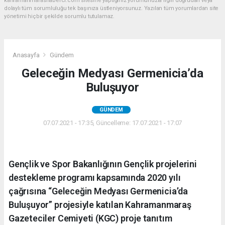
kahramanmarashaberci.com sitesine yaptığınız yorumunuzla ilgili doğrudan veya
dolaylı tüm sorumluluğu tek başınıza üstleniyorsunuz. Yazılan tüm yorumlardan site
yönetimi hiçbir şekilde sorumlu tutulamaz.
Anasayfa
Gündem
Geleceğin Medyası Germenicia’da
Buluşuyor
GÜNDEM
07.07.2021 - 17:35, Güncelleme: 17.07.2021 - 17:07
Gençlik ve Spor Bakanlığının Gençlik projelerini
destekleme programı kapsamında 2020 yılı
çağrısına “Geleceğin Medyası Germenicia’da
Buluşuyor” projesiyle katılan Kahramanmaraş
Gazeteciler Cemiyeti (KGC) proje tanıtım