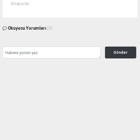
#Haberler
Okuyucu Yorumları
(0)
Gönder
Yorum yazarak Topluluk Kuralları’nı kabul etmiş bulunuyor ve
kahramanmarashaberci.com sitesine yaptığınız yorumunuzla ilgili doğrudan veya
dolaylı tüm sorumluluğu tek başınıza üstleniyorsunuz. Yazılan tüm yorumlardan site
yönetimi hiçbir şekilde sorumlu tutulamaz.
haber paketi
haber scripti
haber yazılımı
Tüm hakları saklı tutulmaktadır.Copyright 2026©
Haber Yazılımı:
Web Aksiyon ®