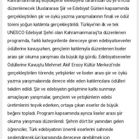
Kahramanmaraş Büyükşehir Belediyesi tarafından bu yıl 6’ncısı
düzenlenecek Uluslararası Şiir ve Edebiyat Günleri kapsamında
gerçekleştirilen şiir ve öykü yazma yarışmalarının finali ve ödül
töreni yoğun katılımla gerçekleştirildi. Türkiye’nin ilk ve tek
UNESCO Edebiyat Şehri olan Kahramanmaraş’ta düzenlenen
programda, farklı kategorilerde dereceye giren edebiyatseverler
ödüllerine kavuşurken, gençlerin katılımıyla düzenlenen liseler
arası şiir okuma yarışması da büyük ilgi gördü. Edebiyatseverler
Ödüllerine Kavuştu Mehmet Akif Ersoy Kültür Merkezi’nde
gerçekleştirilen törende; yetişkinler ve liseler arası şiir ve öykü
yazma yarışmalarında derece elde eden katılımcılara ödülleri
takdim edildi. Şiir ve edebiyatın gelişimine katkı sunmayı
amaçlayan yarışmalar, gençlerin ve yetişkinlerin edebi
üretimlerini teşvik ederken, ortaya çıkan eserler de büyük
beğeni topladı. Program kapsamında ayrıca liseler arası şiir
okuma yarışması düzenlendi. Şehrin dört bir yanından gelen
öğrenciler, Türk edebiyatının önemli eserlerini sahnede
seslendirerek jüri karşısında dereceye girebilmek için