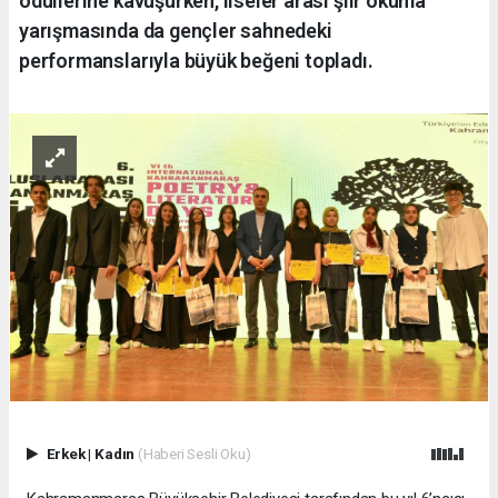
ödüllerine kavuşurken, liseler arası şiir okuma
yarışmasında da gençler sahnedeki
performanslarıyla büyük beğeni topladı.
Erkek
|
Kadın
(Haberi Sesli Oku)