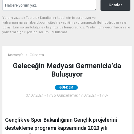
Gönder
Yorum yazarak Topluluk Kuralları’nı kabul etmiş bulunuyor ve
kahramanmarashaberci.com sitesine yaptığınız yorumunuzla ilgili doğrudan veya
dolaylı tüm sorumluluğu tek başınıza üstleniyorsunuz. Yazılan tüm yorumlardan site
yönetimi hiçbir şekilde sorumlu tutulamaz.
Anasayfa
Gündem
Geleceğin Medyası Germenicia’da
Buluşuyor
GÜNDEM
07.07.2021 - 17:35, Güncelleme: 17.07.2021 - 17:07
Gençlik ve Spor Bakanlığının Gençlik projelerini
destekleme programı kapsamında 2020 yılı