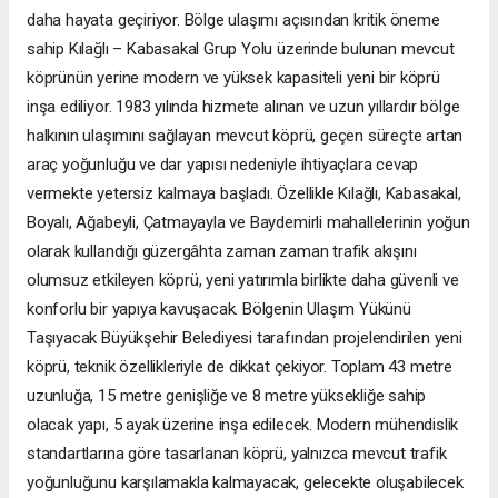
daha hayata geçiriyor. Bölge ulaşımı açısından kritik öneme
sahip Kılağlı – Kabasakal Grup Yolu üzerinde bulunan mevcut
köprünün yerine modern ve yüksek kapasiteli yeni bir köprü
inşa ediliyor. 1983 yılında hizmete alınan ve uzun yıllardır bölge
halkının ulaşımını sağlayan mevcut köprü, geçen süreçte artan
araç yoğunluğu ve dar yapısı nedeniyle ihtiyaçlara cevap
vermekte yetersiz kalmaya başladı. Özellikle Kılağlı, Kabasakal,
Boyalı, Ağabeyli, Çatmayayla ve Baydemirli mahallelerinin yoğun
olarak kullandığı güzergâhta zaman zaman trafik akışını
olumsuz etkileyen köprü, yeni yatırımla birlikte daha güvenli ve
konforlu bir yapıya kavuşacak. Bölgenin Ulaşım Yükünü
Taşıyacak Büyükşehir Belediyesi tarafından projelendirilen yeni
köprü, teknik özellikleriyle de dikkat çekiyor. Toplam 43 metre
uzunluğa, 15 metre genişliğe ve 8 metre yüksekliğe sahip
olacak yapı, 5 ayak üzerine inşa edilecek. Modern mühendislik
standartlarına göre tasarlanan köprü, yalnızca mevcut trafik
yoğunluğunu karşılamakla kalmayacak, gelecekte oluşabilecek