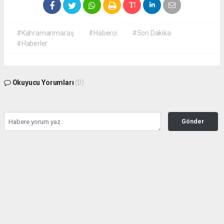
#Kahramanmaraş
#Haberci
#Son Dakika
#Haberler
Okuyucu Yorumları
(0)
Gönder
Yorum yazarak Topluluk Kuralları’nı kabul etmiş bulunuyor ve
kahramanmarashaberci.com sitesine yaptığınız yorumunuzla ilgili doğrudan veya
dolaylı tüm sorumluluğu tek başınıza üstleniyorsunuz. Yazılan tüm yorumlardan site
yönetimi hiçbir şekilde sorumlu tutulamaz.