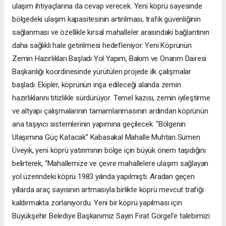
ulaşım ihtiyaçlarına da cevap verecek. Yeni köprü sayesinde
bölgedeki ulaşım kapasitesinin artırılması, trafik güvenliğinin
sağlanması ve özellikle kırsal mahalleler arasındaki bağlantının
daha sağlıklı hale getirilmesi hedefleniyor. Yeni Köprünün
Zemin Hazırlıkları Başladı Yol Yapım, Bakım ve Onarım Dairesi
Başkanlığı koordinesinde yürütülen projede ilk çalışmalar
başladı. Ekipler, köprünün inşa edileceği alanda zemin
hazırlıklarını titizlikle sürdürüyor. Temel kazısı, zemin iyileştirme
ve altyapı çalışmalarının tamamlanmasının ardından köprünün
ana taşıyıcı sistemlerinin yapımına geçilecek. “Bölgenin
Ulaşımına Güç Katacak” Kabasakal Mahalle Muhtarı Sümen
Üveyik, yeni köprü yatırımının bölge için büyük önem taşıdığını
belirterek, “Mahallemize ve çevre mahallelere ulaşım sağlayan
yol üzerindeki köprü 1983 yılında yapılmıştı. Aradan geçen
yıllarda araç sayısının artmasıyla birlikte köprü mevcut trafiği
kaldırmakta zorlanıyordu. Yeni bir köprü yapılması için
Büyükşehir Belediye Başkanımız Sayın Fırat Görgel’e talebimizi