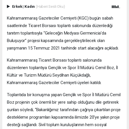
Erkek
|
Kadın
(Haberi Sesli Oku)
Kahramanmaraş Gazeteciler Cemiyeti (KGC) bugün sabah
saatlerinde Ticaret Borsası toplantı salonunda düzenlediği
tanıtım toplantısıyla “Geleceğin Medyası Germenicia’da
Buluşuyor” projesi kapsamında gerçekleştirilecek olan
yarışmanın 15 Temmuz 2021 tarihinde start alacağını açıkladı.
Kahramanmaraş Ticaret Borsası toplantı salonunda
düzenlenen toplantıya Gençlik ve Spor İl Müdürü Cemil Boz, İl
Kültür ve Turizm Müdürü Seydihan Küçükdağlı,
Kahramanmaraş Gazeteciler Cemiyeti üyeleri katıldı.
Toplantıda bir konuşma yapan Gençlik ve Spor İl Müdürü Cemil
Boz projenin çok önemli bir yere sahip olduğunu dile getirerek
şunları söyledi; “Bakanlığımız tarafından çağrıya çıkartılan proje
destekleme programları kapsamında ilimizde 20’ye yakın proje
desteği sağlandı. Sivil toplum kuruluşlarının hem sosyal