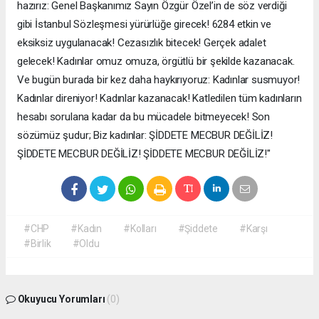
hazırız: Genel Başkanımız Sayın Özgür Özel’in de söz verdiği
gibi İstanbul Sözleşmesi yürürlüğe girecek! 6284 etkin ve
eksiksiz uygulanacak! Cezasızlık bitecek! Gerçek adalet
gelecek! Kadınlar omuz omuza, örgütlü bir şekilde kazanacak.
Ve bugün burada bir kez daha haykırıyoruz: Kadınlar susmuyor!
Kadınlar direniyor! Kadınlar kazanacak! Katledilen tüm kadınların
hesabı sorulana kadar da bu mücadele bitmeyecek! Son
sözümüz şudur; Biz kadınlar: ŞİDDETE MECBUR DEĞİLİZ!
ŞİDDETE MECBUR DEĞİLİZ! ŞİDDETE MECBUR DEĞİLİZ!"
#CHP
#Kadın
#Kolları
#Şiddete
#Karşı
#Birlik
#Oldu
Okuyucu Yorumları
(0)