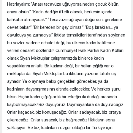
Hatırlayalım: ‘’Anası tecavüze uğruyorsa neden çocuk ölsün,
anası ölsün.” “Kadın dediğin iffetli olacak, herkesin içinde
kahkaha atmayacak.” “Tecavüze uğrayan doğursun, gerekirse
devlet bakar.” “Bir kereden bir şey olmaz.” “Boş bırakılan… ya
davulcuya ya zurnacıya.” İktidar temsilcileri tarafından söylenen
bu sözler sadece cehalet değil; bu ülkenin kadın katillerine
verilen cesaret sözleridir! Cumhuriyet Halk Partisi Kadın Kolları
olarak Siyah Mektuplar çalışmamızda binlerce kadın
yaşadıklarını anlattı. Bir kadının değil, bir halkın çığlığı var o
mektuplarda. Siyah Mektuplar bu iktidarın yüzüne tutulmuş
aynadır. Ya o aynaya bakıp gerçekleri görecekler, ya da
kadınların dayanışmasının altında ezilecekler. Ve herkes şunu
bilsin: Hiçbir kadın çığlığı artık bir erkeğin iki dudağı arasında
kaybolmayacak! Biz duyuyoruz. Duymayanlara da duyuracağız.
Onlar kaçacak, biz konuşacağız. Onlar saklayacak, biz ortaya
çıkaracağız. Onlar susacak, biz bağıracağız! İktidarın sonu
yaklaşıyor. Ve biz, kadınların özgür olduğu bir Türkiye için