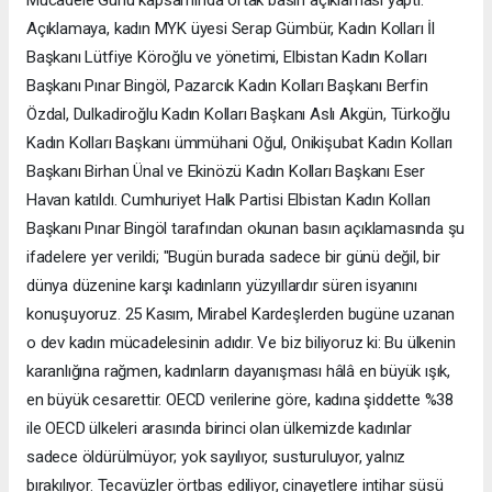
Mücadele Günü kapsamında ortak basın açıklaması yaptı.
Açıklamaya, kadın MYK üyesi Serap Gümbür, Kadın Kolları İl
Başkanı Lütfiye Köroğlu ve yönetimi, Elbistan Kadın Kolları
Başkanı Pınar Bingöl, Pazarcık Kadın Kolları Başkanı Berfin
Özdal, Dulkadiroğlu Kadın Kolları Başkanı Aslı Akgün, Türkoğlu
Kadın Kolları Başkanı ümmühani Oğul, Onikişubat Kadın Kolları
Başkanı Birhan Ünal ve Ekinözü Kadın Kolları Başkanı Eser
Havan katıldı. Cumhuriyet Halk Partisi Elbistan Kadın Kolları
Başkanı Pınar Bingöl tarafından okunan basın açıklamasında şu
ifadelere yer verildi; "Bugün burada sadece bir günü değil, bir
dünya düzenine karşı kadınların yüzyıllardır süren isyanını
konuşuyoruz. 25 Kasım, Mirabel Kardeşlerden bugüne uzanan
o dev kadın mücadelesinin adıdır. Ve biz biliyoruz ki: Bu ülkenin
karanlığına rağmen, kadınların dayanışması hâlâ en büyük ışık,
en büyük cesarettir. OECD verilerine göre, kadına şiddette %38
ile OECD ülkeleri arasında birinci olan ülkemizde kadınlar
sadece öldürülmüyor; yok sayılıyor, susturuluyor, yalnız
bırakılıyor. Tecavüzler örtbas ediliyor, cinayetlere intihar süsü