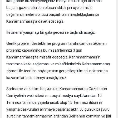
kategoride düzenleyeceğimiz medya ödülleri için alanında
başarılı gazetecilerden oluşan iddialı jüri üyelerimizle
değerlendirmeler sonucu başarılı olan meslektaşlarımızı
Kahramanmaraş’a davet edeceğiz.
İki önemli yarışmayı bir gala gecesi ile taçlandıracağız.
Genlik projeleri destekleme programı tarafından desteklenen
projemiz kapsamında bu misafirlerimizi 3 gün
Kahramanmaraş’ta misafir edeceğiz. Kahramanmaraş’ın
tanıtımına katkı sağlaması ve misafirlerimizin Kahramanmaraş
ziyareti ile tecrübe paylaşımının gerçekleştirilmesi noktasında
kazanımlar elde etmeyi amaçlıyoruz.
Şartname ve katılım başvuruları Kahramanmaraş Gazeteciler
Cemiyetinin web sitesi ve sosyal medya sayfalarından 10
Temmuz tarihinde yayınlanacak olup 15 Temmuz itibarı ile
yarışma başvuruları alınmaya başlanacaktır. 30 günlük başvuru
sürecinin tamamlanmasının ardından Belirlenen komiyon ve jüri