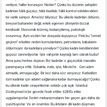
veriliyor, failler korunuyor. Neden? Çünkü bu düzenin sahipleri
kadınları hâlâ güçsüz, hâlâ itaatkâr, hâlâ kontrol edebilecekleri
bir varlık sanıyor. Ama biz biliyoruz: Bu ülkede kadınları öldüren,
bireysel bahaneler değil; erkek egemen zihniyetin bizzat
kendisidir. Ekonomik krizmiş, kıskançlıkmış, psikolojik
sorunmuş. Aynı sözleri her dosyada duyuyoruz. Peki bu “cinnet
geçiren” erkekler neden komutanlarını, patronlarını, babalarını
öldürmüyor da kadınlara yöneliyor? Çünkü kadını kendilerinden
güçsüz zannediyorlar. İşte vahşetin kaynağı tam olarak budur!
Ama şunu herkes duysun: Biz kadınlar o güçsüzlük masalını
paramparça ettik. Sokakta, evde, işte, Meclis’te… Geri adım
atmadık, atmayacağız. Bir kez daha söz veriyoruz: Katledilen
tüm kadınlar için adalet sağlanana kadar durmayacağız! Çünkü
bu ülkede kadın cinayetlerinin sebebi çok açık: İstanbul
Sözleşmesi’ni bir gecede fesih ettiler. 6284’ü etkin
uygulamıyorlar. Devlet mekanizmalarını her geçen gün daha da
çürüttüyorlar. Ve en önemlisi: Bu iktidarın dili kadın düşmanı.