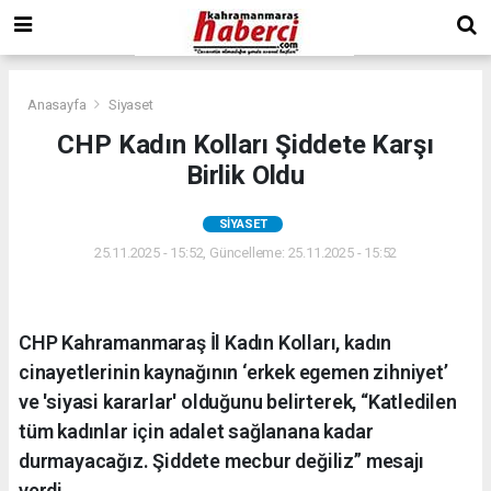
Anasayfa
Siyaset
CHP Kadın Kolları Şiddete Karşı
Birlik Oldu
SIYASET
25.11.2025 - 15:52, Güncelleme: 25.11.2025 - 15:52
CHP Kahramanmaraş İl Kadın Kolları, kadın
cinayetlerinin kaynağının ‘erkek egemen zihniyet’
ve 'siyasi kararlar' olduğunu belirterek, “Katledilen
tüm kadınlar için adalet sağlanana kadar
durmayacağız. Şiddete mecbur değiliz” mesajı
verdi.