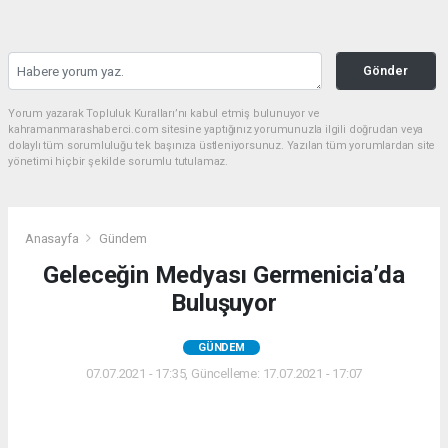
Gönder
Yorum yazarak Topluluk Kuralları’nı kabul etmiş bulunuyor ve
kahramanmarashaberci.com sitesine yaptığınız yorumunuzla ilgili doğrudan veya
dolaylı tüm sorumluluğu tek başınıza üstleniyorsunuz. Yazılan tüm yorumlardan site
yönetimi hiçbir şekilde sorumlu tutulamaz.
Anasayfa
Gündem
Geleceğin Medyası Germenicia’da
Buluşuyor
GÜNDEM
07.07.2021 - 17:35, Güncelleme: 17.07.2021 - 17:07