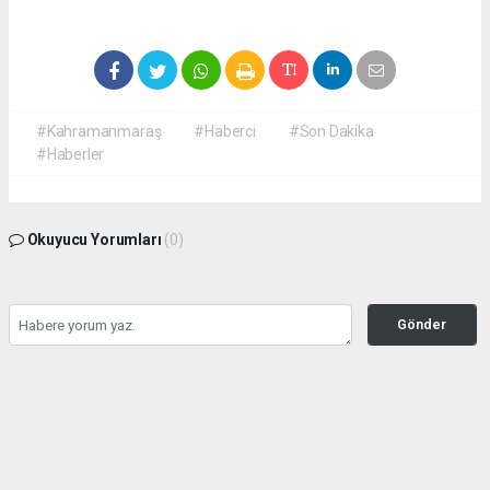
#Kahramanmaraş
#Haberci
#Son Dakika
#Haberler
Okuyucu Yorumları
(0)
Gönder
Yorum yazarak Topluluk Kuralları’nı kabul etmiş bulunuyor ve
kahramanmarashaberci.com sitesine yaptığınız yorumunuzla ilgili doğrudan veya
dolaylı tüm sorumluluğu tek başınıza üstleniyorsunuz. Yazılan tüm yorumlardan site
yönetimi hiçbir şekilde sorumlu tutulamaz.