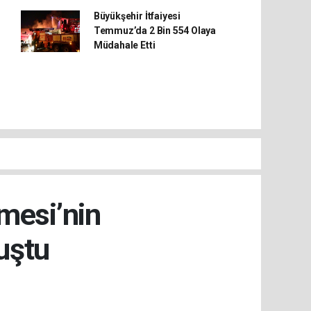
Büyükşehir İtfaiyesi
Temmuz’da 2 Bin 554 Olaya
Müdahale Etti
şmesi’nin
uştu