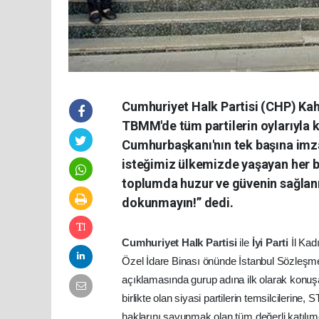
Cumhuriyet Halk Partisi (CHP) Kah
TBMM'de tüm partilerin oylarıyla k
Cumhurbaşkanı'nın tek başına imza
isteğimiz ülkemizde yaşayan her b
toplumda huzur ve güvenin sağlan
dokunmayın!” dedi.
Cumhuriyet Halk Partisi
ile
İyi Parti
İl Kad
Özel İdare Binası önünde İstanbul Sözleşmes
açıklamasında gurup adına ilk olarak konuşa
birlikte olan siyasi partilerin temsilcilerine
haklarını savunmak olan tüm değerli katılım