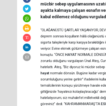
mücbir sebep uygulamasının uzatı
ayakta kalmaya çalışan esnafın ver
kabul edilemez olduğunu vurgulad
“OLAĞANÜSTÜ ŞARTLAR YAŞANIYOR, DEVLE
deprem sonrası koşulların hâlâ olağanüstü
sigorta talepleriyle karşı karşıya bırakıldığı
veriyor. Evine ekmek götürmeye çalışan esn
konuştu. “ÖNCE
HAYAT
NORMALE DÖNSÜN, 
zorunlu olduğunu vurgulayan Ünal Ateş, Cum
hatırlattı. Ateş, “Biz diyoruz ki mücbir sebep 
hayat
normale dönsün. Bugüne kadar vergisin
sorumluluğunu yerine getirir” ifadelerini 
temsilcilerinin konuyu yürütmeye havale ed
gittiğinizde ‘hayatınızı kolaylaştıracağız’ d
hatırlatıyorum; siz muhalefet milletvekili d
göreviniz” dedi. “KAHRAMANMARAŞ’TA
ES