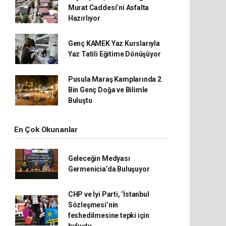
Murat Caddesi’ni Asfalta
Hazırlıyor
Genç KAMEK Yaz Kurslarıyla
Yaz Tatili Eğitime Dönüşüyor
Pusula Maraş Kamplarında 2
Bin Genç Doğa ve Bilimle
Buluştu
En Çok Okunanlar
Geleceğin Medyası
Germenicia’da Buluşuyor
CHP ve İyi Parti, ‘İstanbul
Sözleşmesi’nin
feshedilmesine tepki için