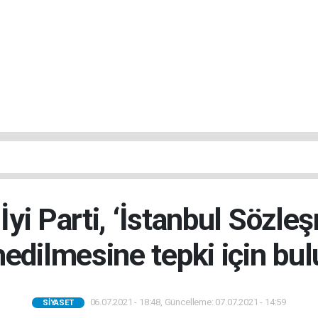
yi Parti, ‘İstanbul Sözle
hedilmesine tepki için bul
06.07.2021 - 18:48, Güncelleme: 07.07.2021 - 14:59
SIYASET