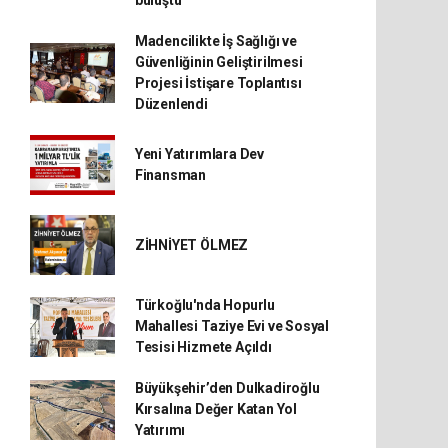
buluştu
Madencilikte İş Sağlığı ve
Güvenliğinin Geliştirilmesi
Projesi İstişare Toplantısı
Düzenlendi
Yeni Yatırımlara Dev
Finansman
ZİHNİYET ÖLMEZ
Türkoğlu'nda Hopurlu
Mahallesi Taziye Evi ve Sosyal
Tesisi Hizmete Açıldı
Büyükşehir’den Dulkadiroğlu
Kırsalına Değer Katan Yol
Yatırımı