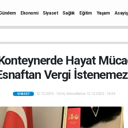
Gündem
Ekonomi
Siyaset
Sağlık
Eğitim
Yaşam
Asayiş
“Konteynerde Hayat Müca
Esnaftan Vergi İstenemez
12.12.2025 - 16:34, Güncelleme: 12.12.2025 - 16:34
SIYASET