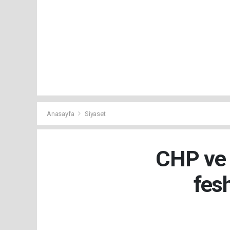
Anasayfa
Siyaset
CHP ve İ
fes