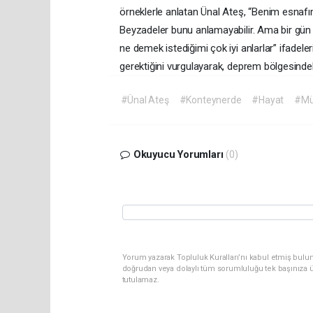
örneklerle anlatan Ünal Ateş, “Benim esnaf
Beyzadeler bunu anlamayabilir. Ama bir gün
ne demek istediğimi çok iyi anlarlar” ifadele
gerektiğini vurgulayarak, deprem bölgesindek
#Ünal Ateş
#Konteynerde
#Hayat
#Mü
Okuyucu Yorumları
(0)
Yorum yazarak Topluluk Kuralları’nı kabul etmiş bul
doğrudan veya dolaylı tüm sorumluluğu tek başınıza ü
tutulamaz.