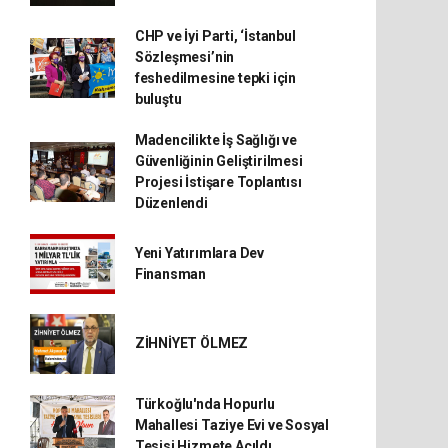
CHP ve İyi Parti, ‘İstanbul
Sözleşmesi’nin
feshedilmesine tepki için
buluştu
Madencilikte İş Sağlığı ve
Güvenliğinin Geliştirilmesi
Projesi İstişare Toplantısı
Düzenlendi
Yeni Yatırımlara Dev
Finansman
ZİHNİYET ÖLMEZ
Türkoğlu'nda Hopurlu
Mahallesi Taziye Evi ve Sosyal
Tesisi Hizmete Açıldı