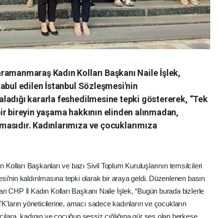
ramanmaraş Kadın Kolları Başkanı Naile İşlek,
abul edilen İstanbul Sözleşmesi'nin
ladığı kararla feshedilmesine tepki göstererek, “Tek
ir bireyin yaşama hakkının elinden alınmadan,
masıdır. Kadınlarımıza ve çocuklarımıza
ın Kolları Başkanları ve bazı Sivil Toplum Kuruluşlarının temsilcileri
i’nin kaldırılmasına tepki olarak bir araya geldi. Düzenlenen basın
n CHP İl Kadın Kolları Başkanı Naile İşlek, “Bugün burada bizlerle
, STK’ların yöneticilerine, amacı sadece kadınların ve çocukların
cılara, kadının ve çocuğun sessiz çığlığına gür ses olan herkese