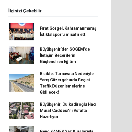
İlginizi Çekebilir
Fırat Görgel, Kahramanmaraş
İstiklalspor’u misafir etti
Büyükşehir’den SOGEM’de
İletişim Becerilerini
Güçlendiren Eğitim
Bisiklet Turnuvası Nedeniyle
Yarış Güzergahında Geçici
Trafik Düzenlemelerine
Gidilecek!
Büyükşehir, Dulkadiroğlu Hacı
Murat Caddesi’ni Asfalta
Hazırlıyor
Genç KAMEK Yaz Kurslarıyla