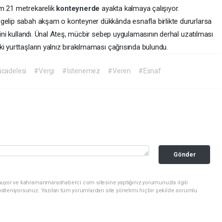
ım 21 metrekarelik
konteynerde
ayakta kalmaya çalışıyor.
 gelip sabah akşam o konteyner dükkânda esnafla birlikte dururlarsa
rini kullandı. Ünal Ateş, mücbir sebep uygulamasının derhal uzatılması
i yurttaşların yalnız bırakılmaması çağrısında bulundu.
cadelesi
#Vergi
#İstenemez
#Veren
#Esnaf
Gönder
unuyor ve kahramanmarashaberci.com sitesine yaptığınız yorumunuzla ilgili
stleniyorsunuz. Yazılan tüm yorumlardan site yönetimi hiçbir şekilde sorumlu