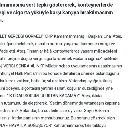
lmamasına sert tepki göstererek, konteynerlerde
gi ve sigorta yüküyle karşı karşıya bırakılmasının
ı.
T GERÇEĞİ GÖRMELİ” CHP Kahramanmaraş İl Başkanı Ünal Ateş,
 olduğunu belirterek, esnafın normal yaşama dönmeden
vergi
ve
nı ifade etti. Ateş, “İnsanlar hâlâ konteynerlerde yaşam
mücadelesi
afın peşine düşüp vergi, sigorta istemek vicdana sığmaz” şeklinde
VERGİ SONRA ALINIR” Mücbir sebep uygulamasının uzatılmasının
huriyet Halk Partisi’nin bu konuda defalarca öneride bulunduğunu
bir kere uzatılsın, hatta üç yıl uzatılsın. Vatandaş ayağa kalksın,
i ödeyen, sigortasını yatıran esnaf, koşullar düzeldiğinde yine
kullandı. “İKTİDAR SORUMLULUKTAN KAÇAMAZ” Ateş, iktidar
en tutumunu da eleştirerek, “Seçim döneminde vatandaşın kapısına
emediniz mi? Vatandaş bu sözlerle size oy verdi. Sayın Bakan’a
eğilsiniz, iktidar partisinin mensubusunuz. Bu sorunu çözmek sizin
NAF
HAYATLA BOĞUŞUYOR” Kahramanmaraş’taki tabloyu