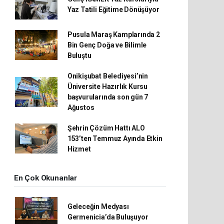
Yaz Tatili Eğitime Dönüşüyor
Pusula Maraş Kamplarında 2
Bin Genç Doğa ve Bilimle
Buluştu
Onikişubat Belediyesi’nin
Üniversite Hazırlık Kursu
başvurularında son gün 7
Ağustos
Şehrin Çözüm Hattı ALO
153’ten Temmuz Ayında Etkin
Hizmet
En Çok Okunanlar
Geleceğin Medyası
Germenicia’da Buluşuyor