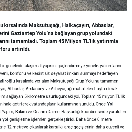
u kırsalında Maksutuşağı, Halkaçayırı, Abbaslar,
erini Gaziantep Yolu’na bağlayan grup yolundaki
arını tamamladı. Toplam 45 Milyon TL’lik yatırımla
oru artırıldı.
hir genelinde ulaşım altyapısını güçlendirmeye yönelik yatırımlarını
venli, konforlu ve kesintisiz seyahat imkânı sunmayı hedefleyen
adiroğlu
kırsalında yer alan Maksutuşağı Grup Yolu’nu tamamen
ırı, Abbaslar, Arslanbey ve Alibeyuşağı mahalleleri başta olmak
ım sağlayan 5 kilometre uzunluğundaki yol, Toplam 45 milyon TL'lik
n hale getirilerek vatandaşların kullanımına sunuldu. Önce
Yol
l
Yapım, Bakım ve Onarım Dairesi Başkanlığı koordinesinde yürütülen
ta
yol
genişletme işlemleri gerçekleştirildi. Daha önce 6 metre
rle 12 metreye çıkarılarak karşılıklı araç geçişlerinin daha güvenli ve