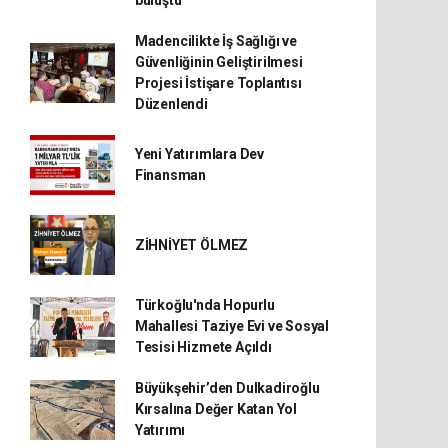
buluştu
Madencilikte İş Sağlığı ve
Güvenliğinin Geliştirilmesi
Projesi İstişare Toplantısı
Düzenlendi
Yeni Yatırımlara Dev
Finansman
ZİHNİYET ÖLMEZ
Türkoğlu'nda Hopurlu
Mahallesi Taziye Evi ve Sosyal
Tesisi Hizmete Açıldı
Büyükşehir’den Dulkadiroğlu
Kırsalına Değer Katan Yol
Yatırımı