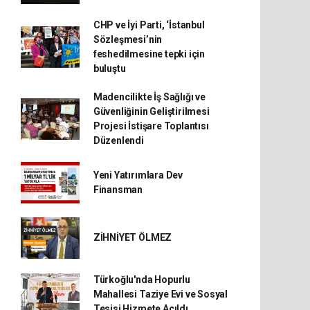
CHP ve İyi Parti, ‘İstanbul
Sözleşmesi’nin
feshedilmesine tepki için
buluştu
Madencilikte İş Sağlığı ve
Güvenliğinin Geliştirilmesi
Projesi İstişare Toplantısı
Düzenlendi
Yeni Yatırımlara Dev
Finansman
ZİHNİYET ÖLMEZ
Türkoğlu'nda Hopurlu
Mahallesi Taziye Evi ve Sosyal
Tesisi Hizmete Açıldı