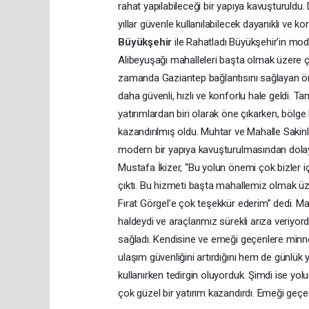
rahat yapılabileceği bir yapıya kavuşturuldu
yıllar güvenle kullanılabilecek dayanıklı ve 
Büyükşehir
ile Rahatladı Büyükşehir’in mod
Alibeyuşağı mahalleleri başta olmak üzere çev
zamanda Gaziantep bağlantısını sağlayan ön
daha güvenli, hızlı ve konforlu hale geldi.
yatırımlardan biri olarak öne çıkarken, bölg
kazandırılmış oldu. Muhtar ve Mahalle Sakin
modern bir yapıya kavuşturulmasından dola
Mustafa İkizer, “Bu yolun önemi çok bizler i
çıktı. Bu hizmeti başta mahallemiz olmak ü
Fırat Görgel’e çok teşekkür ederim” dedi. M
haldeydi ve araçlarımız sürekli arıza veriyor
sağladı. Kendisine ve emeği geçenlere minn
ulaşım güvenliğini artırdığını hem de günlük
kullanırken tedirgin oluyorduk. Şimdi ise 
çok güzel bir yatırım kazandırdı. Emeği geçe