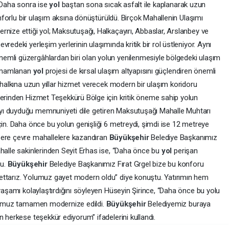
. Daha sonra ise
yol
baştan sona sıcak asfalt ile kaplanarak uzun
konforlu bir ulaşım aksına dönüştürüldü. Birçok Mahallenin Ulaşımı
ernize ettiği yol; Maksutuşağı, Halkaçayırı, Abbaslar, Arslanbey ve
redeki yerleşim yerlerinin ulaşımında kritik bir rol üstleniyor. Aynı
emli güzergâhlardan biri olan yolun yenilenmesiyle bölgedeki ulaşım
 Tamamlanan
yol
projesi de kırsal ulaşım altyapısını güçlendiren önemli
e halkına uzun yıllar hizmet verecek modern bir ulaşım koridoru
lerinden Hizmet Teşekkürü Bölge için kritik öneme sahip yolun
yı duyduğu memnuniyeti dile getiren Maksutuşağı Mahalle Muhtarı
çin. Daha önce bu yolun genişliği 6 metreydi, şimdi ise 12 metreye
zere çevre mahallelere kazandıran
Büyükşehir
Belediye Başkanımız
ahalle sakinlerinden Seyit Erhas ise, “Daha önce bu
yol
perişan
du.
Büyükşehir
Belediye Başkanımız Fırat Grgel bize bu konforu
ettarız. Yolumuz gayet modern oldu” diye konuştu. Yatırımın hem
 yaşamı kolaylaştırdığını söyleyen Hüseyin Şirince, “Daha önce bu yolu
yolumuz tamamen modernize edildi.
Büyükşehir
Belediyemiz buraya
n herkese teşekkür ediyorum” ifadelerini kullandı.