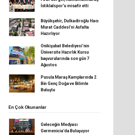
İstiklalspor’u misafir etti
Büyükşehir, Dulkadiroğlu Hacı
Murat Caddesi’ni Asfalta
Hazırlıyor
Onikişubat Belediyesi’nin
Üniversite Hazırlık Kursu
başvurularında son gün 7
Ağustos
Pusula Maraş Kamplarında 2
Bin Genç Doğa ve Bilimle
Buluştu
En Çok Okunanlar
Geleceğin Medyası
Germenicia’da Buluşuyor