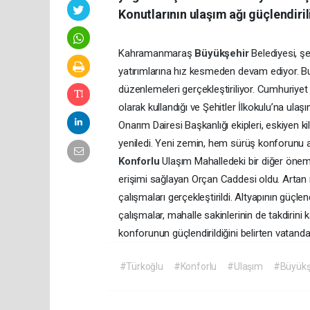
Konutlarının ulaşım ağı güçlendiril
Kahramanmaraş
Büyükşehir
Belediyesi, ş
yatırımlarına hız kesmeden devam ediyor.
düzenlemeleri gerçekleştiriliyor. Cumhuriyet 
olarak kullandığı ve Şehitler İlkokulu’na ula
Onarım Dairesi Başkanlığı ekipleri, eskiyen 
yeniledi. Yeni zemin, hem sürüş konforunu ar
Konforlu
Ulaşım Mahalledeki bir diğer önem
erişimi sağlayan Orçan Caddesi oldu. Artan
çalışmaları gerçekleştirildi. Altyapının güçle
çalışmalar, mahalle sakinlerinin de takdirin
konforunun güçlendirildiğini belirten vatanda
#Türkoğlu
#Konforlu
#Ulaşım
#Büyükş