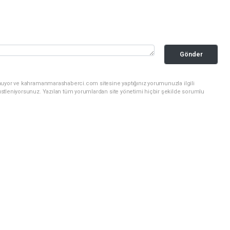
Gönder
unuyor ve kahramanmarashaberci.com sitesine yaptığınız yorumunuzla ilgili
stleniyorsunuz. Yazılan tüm yorumlardan site yönetimi hiçbir şekilde sorumlu