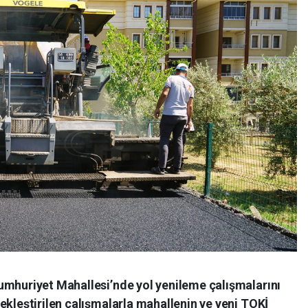
umhuriyet Mahallesi’nde yol yenileme çalışmalarını
ekleştirilen çalışmalarla mahallenin ve yeni TOKİ