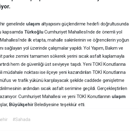
iyor.
ehir genelinde
ulaşım
altyapısını güçlendirme hedefi doğrultusunda
 Bu kapsamda
Türkoğlu
Cumhuriyet Mahallesi’nde de önemli yol
Mahallesi’nde ilk etapta, mahalle sakinlerinin ve öğrencilerin yoğun
şımı sağlayan yol üzerinde çalışmalar yapıldı. Yol Yapım, Bakım ve
kilit parke zemini tamamen sökerek yerini sıcak asfalt kaplamayla
tırdı hem de güvenliği üst seviyeye taşıdı. Yeni TOKİ Konutlarına
li müdahale noktası ise ilçeye yeni kazandırılan TOKİ Konutlarına
 nüfus ve trafik yükünü karşılayacak şekilde caddede genişletme
ndirilmesinin ardından sıcak asfalt serimine geçildi. Gerçekleştirilen
i kazanıyor. Cumhuriyet Mahallesi ve yeni TOKİ Konutlarının
ulaşım
şlar,
Büyükşehir
Belediyesine teşekkür etti.
ehir
#Sahada