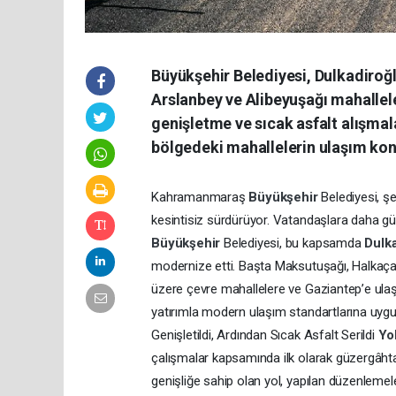
Büyükşehir Belediyesi, Dulkadiroğl
Arslanbey ve Alibeyuşağı mahallel
genişletme ve sıcak asfalt alışmal
bölgedeki mahallelerin ulaşım konf
Kahramanmaraş
Büyükşehir
Belediyesi, şe
kesintisiz sürdürüyor. Vatandaşlara daha gü
Büyükşehir
Belediyesi, bu kapsamda
Dulk
modernize etti. Başta Maksutuşağı, Halkaçay
üzere çevre mahallelere ve Gaziantep’e ulaş
yatırımla modern ulaşım standartlarına uygu
Genişletildi, Ardından Sıcak Asfalt Serildi
Yo
çalışmalar kapsamında ilk olarak güzergâh
genişliğe sahip olan yol, yapılan düzenlemele