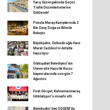
Yarış Güzergahında Geçici
Trafik Düzenlemelerine
Gidilecek!
Pusula Maraş Kamplarında 2
Bin Genç Doğa ve Bilimle
Buluştu
Büyükşehir, Dulkadiroğlu Hacı
Murat Caddesi’ni Asfalta
Hazırlıyor
Onikişubat Belediyesi’nin
Üniversite Hazırlık Kursu
başvurularında son gün 7
Ağustos
Fırat Görgel, Kahramanmaraş
İstiklalspor’u misafir etti
Büyükşehir’den SOGEM’de