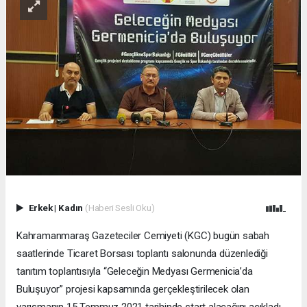
Erkek
|
Kadın
(Haberi Sesli Oku)
Kahramanmaraş Gazeteciler Cemiyeti (KGC) bugün sabah
saatlerinde Ticaret Borsası toplantı salonunda düzenlediği
tanıtım toplantısıyla “Geleceğin Medyası Germenicia’da
Buluşuyor” projesi kapsamında gerçekleştirilecek olan
yarışmanın 15 Temmuz 2021 tarihinde start alacağını açıkladı.