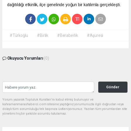
dağıtıldığı etkinlik, ilçe genelinde yoğun bir katılımla gerçekleşti.
#Türkoğlu
#Birlik
#Beraberlik
#Aşuresi
Okuyucu Yorumları
(0)
Gönder
Yorum yazarak Topluluk Kuralları’nı kabul etmiş bulunuyor ve
kahramanmarashaberci.com sitesine yaptığınız yorumunuzla ilgili doğrudan veya
dolaylı tüm sorumluluğu tek başınıza üstleniyorsunuz. Yazılan tüm yorumlardan site
yönetimi hiçbir şekilde sorumlu tutulamaz.