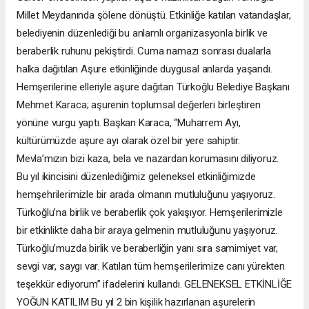
Millet Meydanında şölene dönüştü. Etkinliğe katılan vatandaşlar,
belediyenin düzenlediği bu anlamlı organizasyonla birlik ve
beraberlik ruhunu pekiştirdi. Cuma namazı sonrası dualarla
halka dağıtılan Aşure etkinliğinde duygusal anlarda yaşandı.
Hemşerilerine elleriyle aşure dağıtan Türkoğlu Belediye Başkanı
Mehmet Karaca; aşurenin toplumsal değerleri birleştiren
yönüne vurgu yaptı. Başkan Karaca, “Muharrem Ayı,
kültürümüzde aşure ayı olarak özel bir yere sahiptir.
Mevla’mızın bizi kaza, bela ve nazardan korumasını diliyoruz.
Bu yıl ikincisini düzenlediğimiz geleneksel etkinliğimizde
hemşehrilerimizle bir arada olmanın mutluluğunu yaşıyoruz.
Türkoğlu’na birlik ve beraberlik çok yakışıyor. Hemşerilerimizle
bir etkinlikte daha bir araya gelmenin mutluluğunu yaşıyoruz.
Türkoğlu’muzda birlik ve beraberliğin yanı sıra samimiyet var,
sevgi var, saygı var. Katılan tüm hemşerilerimize canı yürekten
teşekkür ediyorum” ifadelerini kullandı. GELENEKSEL ETKİNLİĞE
YOĞUN KATILIM Bu yıl 2 bin kişilik hazırlanan aşurelerin