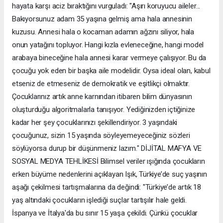
hayata karşı aciz bıraktığını vurguladı: "Aşırı koruyucu aileler...
Bakıyorsunuz adam 35 yaşına gelmiş ama hala annesinin
kuzusu. Annesi hala o kocaman adamın ağzını siliyor, hala
onun yatağını topluyor. Hangi kızla evleneceğine, hangi model
arabaya bineceğine hala annesi karar vermeye çalışıyor. Bu da
çocuğu yok eden bir başka aile modelidir. Oysa ideal olan, kabul
etseniz de etmeseniz de demokratik ve eşitlikçi olmaktır.
Çocuklarınız artık anne karnından itibaren bilim dünyasının
oluşturduğu algoritmalarla tanışıyor. Yediğinizden içtiğinize
kadar her şey çocuklarınızı şekillendiriyor. 3 yaşındaki
çocuğunuz, sizin 15 yaşında söyleyemeyeceğiniz sözleri
söylüyorsa durup bir düşünmeniz lazım." DİJİTAL MAFYA VE
SOSYAL MEDYA TEHLİKESİ Bilimsel veriler ışığında çocukların
erken büyüme nedenlerini açıklayan Işık, Türkiye’de suç yaşının
aşağı çekilmesi tartışmalarına da değindi: "Türkiye’de artık 18
yaş altındaki çocukların işlediği suçlar tartışılır hale geldi.
İspanya ve İtalya'da bu sınır 15 yaşa çekildi. Çünkü çocuklar