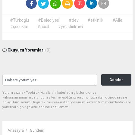
#Türkoğlu
#Belediyesi
#dev
#etkinlik
#Aile
#çocuklar
#nasıl
#yetiştirilmeli
Okuyucu Yorumları
(0)
Gönder
Yorum yazarak Topluluk Kuralları’nı kabul etmiş bulunuyor ve
kahramanmarashaberci.com sitesine yaptığınız yorumunuzla ilgili doğrudan veya
dolaylı tüm sorumluluğu tek başınıza üstleniyorsunuz. Yazılan tüm yorumlardan site
yönetimi hiçbir şekilde sorumlu tutulamaz.
Anasayfa
Gündem