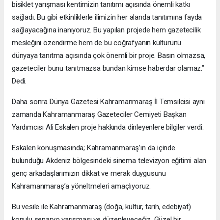
bisiklet yarışması kentimizin tanıtımı açısında önemli katkı
sağladı. Bu gibi etkinliklerle ilimizin her alanda tanıtımına fayda
sağlayacağına inanıyoruz. Bu yapılan projede hem gazetecilik
mesleğini özendirme hem de bu coğrafyanın kültürünü
dünyaya tanıtma açısında çok önemli bir proje. Basın olmazsa,
gazeteciler bunu tanıtmazsa bundan kimse haberdar olamaz.”
Dedi.
Daha sonra Dünya Gazetesi Kahramanmaraş İl Temsilcisi aynı
zamanda Kahramanmaraş Gazeteciler Cemiyeti Başkan
Yardımcısı Ali Eskalen proje hakkında dinleyenlere bilgiler verdi.
Eskalen konuşmasında; Kahramanmaraş’ın da içinde
bulunduğu Akdeniz bölgesindeki sinema televizyon eğitimi alan
genç arkadaşlarımızın dikkat ve merak duygusunu
Kahramanmaraş’a yöneltmeleri amaçlıyoruz.
Bu vesile ile Kahramanmaraş (doğa, kültür, tarih, edebiyat)
konulu senaryo yarışması ve düzenleyeceğiz. Güzel bir