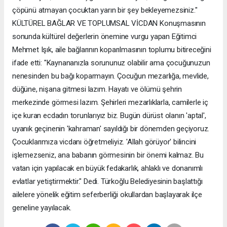
çöpünü atmayan çocuktan yarın bir şey bekleyemezsiniz."
KÜLTÜREL BAĞLAR VE TOPLUMSAL VİCDAN Konuşmasının
sonunda kültürel değerlerin önemine vurgu yapan Eğitimci
Mehmet Işık, aile bağlarının koparılmasının toplumu bitireceğini
ifade etti: "Kaynananızla sorununuz olabilir ama çocuğunuzun
nenesinden bu bağı koparmayın. Çocuğun mezarlığa, mevlide,
düğüne, nişana gitmesi lazım. Hayatı ve ölümü şehrin
merkezinde görmesi lazım. Şehirleri mezarlıklarla, camilerle iç
içe kuran ecdadın torunlarıyız biz. Bugün dürüst olanın 'aptal',
uyanık geçinenin 'kahraman' sayıldığı bir dönemden geçiyoruz.
Çocuklarımıza vicdanı öğretmeliyiz. 'Allah görüyor' bilincini
işlemezseniz, ana babanın görmesinin bir önemi kalmaz. Bu
vatan için yapılacak en büyük fedakarlık, ahlaklı ve donanımlı
evlatlar yetiştirmektir." Dedi. Türkoğlu Belediyesinin başlattığı
ailelere yönelik eğitim seferberliği okullardan başlayarak ilçe
geneline yayılacak.