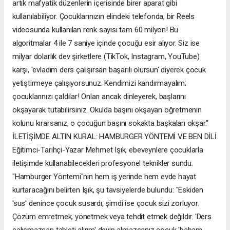
artık mafyatik düzenlerin içerisinde birer aparat gibi
kullanılabiliyor. Çocuklarınızın elindeki telefonda, bir Reels
videosunda kullanılan renk sayısı tam 60 milyon! Bu
algoritmalar 4 ile 7 saniye içinde çocuğu esir alıyor. Siz ise
milyar dolarlık dev şirketlere (TikTok, Instagram, YouTube)
karşı, 'evladım ders çalışırsan başarılı olursun' diyerek çocuk
yetiştirmeye çalışıyorsunuz. Kendimizi kandırmayalım;
çocuklarınızı çaldılar! Onları ancak dinleyerek, başlarını
okşayarak tutabilirsiniz. Okulda başını okşayan öğretmenin
kolunu kırarsanız, o çocuğun başını sokakta başkaları okşar."
İLETİŞİMDE ALTIN KURAL: HAMBURGER YÖNTEMİ VE BEN DİLİ
Eğitimci-Tarihçi-Yazar Mehmet Işık, ebeveynlere çocuklarla
iletişimde kullanabilecekleri profesyonel teknikler sundu.
"Hamburger Yöntemi"nin hem iş yerinde hem evde hayat
kurtaracağını belirten Işık, şu tavsiyelerde bulundu: "Eskiden
'sus' denince çocuk susardı, şimdi ise çocuk sizi zorluyor.
Çözüm emretmek, yönetmek veya tehdit etmek değildir. 'Ders