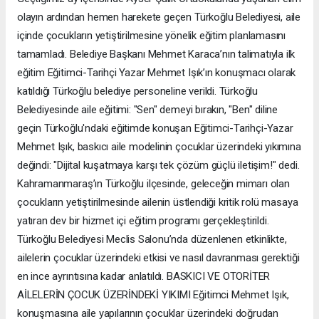
olayın ardından hemen harekete geçen Türkoğlu Belediyesi, aile
içinde çocukların yetiştirilmesine yönelik eğitim planlamasını
tamamladı. Belediye Başkanı Mehmet Karaca’nın talimatıyla ilk
eğitim Eğitimci-Tarihçi Yazar Mehmet Işık’ın konuşmacı olarak
katıldığı Türkoğlu belediye personeline verildi. Türkoğlu
Belediyesinde aile eğitimi: "Sen" demeyi bırakın, "Ben" diline
geçin Türkoğlu'ndaki eğitimde konuşan Eğitimci-Tarihçi-Yazar
Mehmet Işık, baskıcı aile modelinin çocuklar üzerindeki yıkımına
değindi: "Dijital kuşatmaya karşı tek çözüm güçlü iletişim!" dedi.
Kahramanmaraş’ın Türkoğlu ilçesinde, geleceğin mimarı olan
çocukların yetiştirilmesinde ailenin üstlendiği kritik rolü masaya
yatıran dev bir hizmet içi eğitim programı gerçekleştirildi.
Türkoğlu Belediyesi Meclis Salonu’nda düzenlenen etkinlikte,
ailelerin çocuklar üzerindeki etkisi ve nasıl davranması gerektiği
en ince ayrıntısına kadar anlatıldı. BASKICI VE OTORİTER
AİLELERİN ÇOCUK ÜZERİNDEKİ YIKIMI Eğitimci Mehmet Işık,
konuşmasına aile yapılarının çocuklar üzerindeki doğrudan