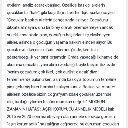
etkilerini analiz ederek başladı. Özellikle baskıcı ailelerin
çocukları bir "kale" gibi kuşattığını belirten Işık, şunları söyledi:
"Çocuklar baskıcı ailelerin pençesinde eziliyor. Çocuğunu
dikkate almayan, onu bir birey olarak önemsemeyen ancak
sürekli ensesinde olan, çocuğun başından hiç eksilmeyen
aileler, aslında o çocuğun yaşama hakkını elinden alıyor. Bu
çocuk evde kendisini ifade edemediğinde, kendisini
göstereceği ilk yer sınıf ortamıdır. Orada yapacağı ilk hamle de
akranına olacaktır; yani akran zorbalığı böyle başlar. Siz evde
'benim çocuğum çok ilkeli, çok dürüst olacak' diye
temennilerde bulunurken, aslında baskıyla toplumun temeline
pimi çekilmiş birer bomba bırakıyorsunuz. Baskıcı ve otoriter
ailelerin özellikle bizim coğrafyamızdaki çocuklar üzerinde
oluşturduğu yıkımın telafisi mümkün değildir." MODERN
ZAMANIN HATASI: AŞIRI KORUYUCU ANNELİK MODELİ Işık,
2015 ve 2020 sonrası ebeveyn olan annelerde sıkça görülen
"aşırı korumacılık" hastalığına değinerek, bu durumun çocukları