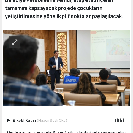
Belediye Personeline verildi, etap etap ilçenin
tamamını kapsayacak projede çocukların
yetiştirilmesine yönelik püf noktalar paylaşılacak.
Erkek
|
Kadın
(Haberi Sesli Oku)
Geçtiğimiz ay içerisinde Ayser Çalık Ortaokulunda yaşanan elim