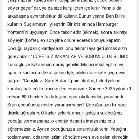
çalışmazsan tableti alırım' deyip almazsanız çocuk 'babam
söyler geçer' der, ya da size karşı içten içe kırılır. Yarın o da
arkadaşına aynı tehditkar dili kullanır. Bunun yerine 'Ben Dili'ni
kullanın. Suçlamayın, iyileştirin. Bir kriz anında Hamburger
Yöntemi'ni uygulayın: Önce takdir edin (ekmek), sonra sıkıntıyı
söyleyin (köfte), en son yine onure ederek konuyu kapatın.
Çocuğu raydan çıkardıysanız, onu tekrar raya geri almak sizin
görevinizdir." ÜCRETSİZ İMKANLAR VE SORUMLULUK BİLİNCİ
Türkoğlu ve Kahramanmaraş genelindeki ücretsiz eğitim ve
spor imkanlarına dikkat çeken Işık, aileleri harekete geçmeye
çağırdı: "Gençlik ve Spor Bakanlığı’nın okulları, belediyelerin
kursları, halk eğitim merkezleri emrinizde. Sadece 2025 yılında 1
milyon 800 binden fazla kişi bu spor okullarından yararlandı.
Sizin çocuğunuz neden yararlanmasın? Çocuğunuzu bir spor
dalıyla uğraştırın. O kadar şekerli, enerjili gıdayla yüklediğiniz
çocuğu yormazsanız, o enerjiyi deşarj etmezseniz onu
eğitemezsiniz. Ayrıca çocuğunuza sorumluluk verin. Yatağını
toplamayan, odasının ışığını söndürmeyen, eve gelen ekmeğin