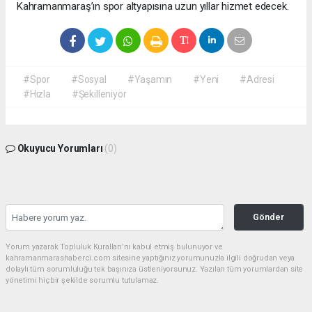
Kahramanmaraş’ın spor altyapısına uzun yıllar hizmet edecek.
#Spor
#Sosyal
#Yaşamın
#Yeni
#Adresi
#Hızla
#Şekilleniyor
Okuyucu Yorumları
(0)
Gönder
Yorum yazarak Topluluk Kuralları’nı kabul etmiş bulunuyor ve
kahramanmarashaberci.com sitesine yaptığınız yorumunuzla ilgili doğrudan veya
dolaylı tüm sorumluluğu tek başınıza üstleniyorsunuz. Yazılan tüm yorumlardan site
yönetimi hiçbir şekilde sorumlu tutulamaz.