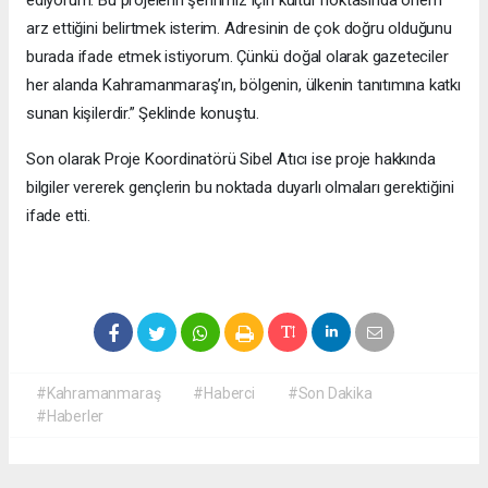
ediyorum. Bu projelerin şehrimiz için kültür noktasında önem
arz ettiğini belirtmek isterim. Adresinin de çok doğru olduğunu
burada ifade etmek istiyorum. Çünkü doğal olarak gazeteciler
her alanda Kahramanmaraş’ın, bölgenin, ülkenin tanıtımına katkı
sunan kişilerdir.” Şeklinde konuştu.
Son olarak Proje Koordinatörü Sibel Atıcı ise proje hakkında
bilgiler vererek gençlerin bu noktada duyarlı olmaları gerektiğini
ifade etti.
#Kahramanmaraş
#Haberci
#Son Dakika
#Haberler