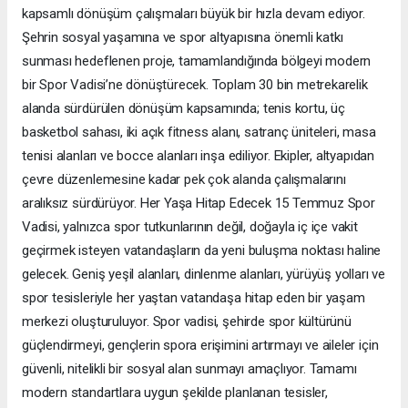
kapsamlı dönüşüm çalışmaları büyük bir hızla devam ediyor.
Şehrin sosyal yaşamına ve spor altyapısına önemli katkı
sunması hedeflenen proje, tamamlandığında bölgeyi modern
bir Spor Vadisi’ne dönüştürecek. Toplam 30 bin metrekarelik
alanda sürdürülen dönüşüm kapsamında; tenis kortu, üç
basketbol sahası, iki açık fitness alanı, satranç üniteleri, masa
tenisi alanları ve bocce alanları inşa ediliyor. Ekipler, altyapıdan
çevre düzenlemesine kadar pek çok alanda çalışmalarını
aralıksız sürdürüyor. Her Yaşa Hitap Edecek 15 Temmuz Spor
Vadisi, yalnızca spor tutkunlarının değil, doğayla iç içe vakit
geçirmek isteyen vatandaşların da yeni buluşma noktası haline
gelecek. Geniş yeşil alanları, dinlenme alanları, yürüyüş yolları ve
spor tesisleriyle her yaştan vatandaşa hitap eden bir yaşam
merkezi oluşturuluyor. Spor vadisi, şehirde spor kültürünü
güçlendirmeyi, gençlerin spora erişimini artırmayı ve aileler için
güvenli, nitelikli bir sosyal alan sunmayı amaçlıyor. Tamamı
modern standartlara uygun şekilde planlanan tesisler,