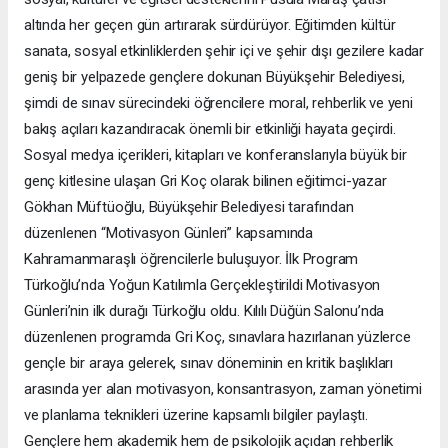
altında her geçen gün artırarak sürdürüyor. Eğitimden kültür
sanata, sosyal etkinliklerden şehir içi ve şehir dışı gezilere kadar
geniş bir yelpazede gençlere dokunan Büyükşehir Belediyesi,
şimdi de sınav sürecindeki öğrencilere moral, rehberlik ve yeni
bakış açıları kazandıracak önemli bir etkinliği hayata geçirdi.
Sosyal medya içerikleri, kitapları ve konferanslarıyla büyük bir
genç kitlesine ulaşan Gri Koç olarak bilinen eğitimci-yazar
Gökhan Müftüoğlu, Büyükşehir Belediyesi tarafından
düzenlenen “Motivasyon Günleri” kapsamında
Kahramanmaraşlı öğrencilerle buluşuyor. İlk Program
Türkoğlu’nda Yoğun Katılımla Gerçekleştirildi Motivasyon
Günleri’nin ilk durağı Türkoğlu oldu. Kılılı Düğün Salonu’nda
düzenlenen programda Gri Koç, sınavlara hazırlanan yüzlerce
gençle bir araya gelerek, sınav döneminin en kritik başlıkları
arasında yer alan motivasyon, konsantrasyon, zaman yönetimi
ve planlama teknikleri üzerine kapsamlı bilgiler paylaştı.
Gençlere hem akademik hem de psikolojik açıdan rehberlik