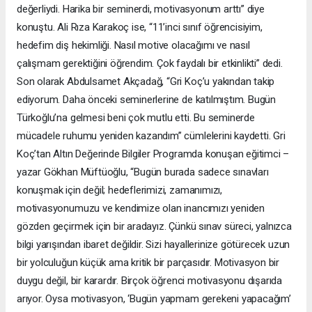
değerliydi. Harika bir seminerdi, motivasyonum arttı” diye
konuştu. Ali Rıza Karakoç ise, “11’inci sınıf öğrencisiyim,
hedefim diş hekimliği. Nasıl motive olacağımı ve nasıl
çalışmam gerektiğini öğrendim. Çok faydalı bir etkinlikti” dedi.
Son olarak Abdulsamet Akçadağ, “Gri Koç’u yakından takip
ediyorum. Daha önceki seminerlerine de katılmıştım. Bugün
Türkoğlu’na gelmesi beni çok mutlu etti. Bu seminerde
mücadele ruhumu yeniden kazandım” cümlelerini kaydetti. Gri
Koç’tan Altın Değerinde Bilgiler Programda konuşan eğitimci –
yazar Gökhan Müftüoğlu, “Bugün burada sadece sınavları
konuşmak için değil; hedeflerimizi, zamanımızı,
motivasyonumuzu ve kendimize olan inancımızı yeniden
gözden geçirmek için bir aradayız. Çünkü sınav süreci, yalnızca
bilgi yarışından ibaret değildir. Sizi hayallerinize götürecek uzun
bir yolculuğun küçük ama kritik bir parçasıdır. Motivasyon bir
duygu değil, bir karardır. Birçok öğrenci motivasyonu dışarıda
arıyor. Oysa motivasyon, ‘Bugün yapmam gerekeni yapacağım’