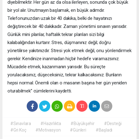
diyebilmektir. Her gün az da olsa ilerleyen, sonunda çok büyük
bir yol alır. Unutmayın başlamak, en büyük adımdır.
Telefonunuzdan uzak bir 40 dakika, belki de hayatınızı
değiştirecek bir 40 dakikadır. Zaman yönetimi sınavın yarısıdır.
Günlük mini planlar, haftalık tekrar planları sizi bilgi
kalabalığından kurtarır. Stres, düşmanınız değil; doğru
yönetilirse yakıtınızdır. Stresi yok etmek değil, onu yönlendirmek
gerekir. Kendinize inanmadan hiçbir hedefe varamazsınız.
Mücadele etmek, kazanmanın yarısıdır. Bu süreçte
yorulacaksınız, düşeceksiniz, tekrar kalkacaksınız. Bunların
hepsi normal. Önemli olan o masanın başına her gün yeniden
oturabilmek” cümlelerini kaydetti.
#Sınavlara
#Hazırlıkta
#Büyükşehir
#Desteği
#Gri Koç
#Motivasyon
#Günleri
#Başladı