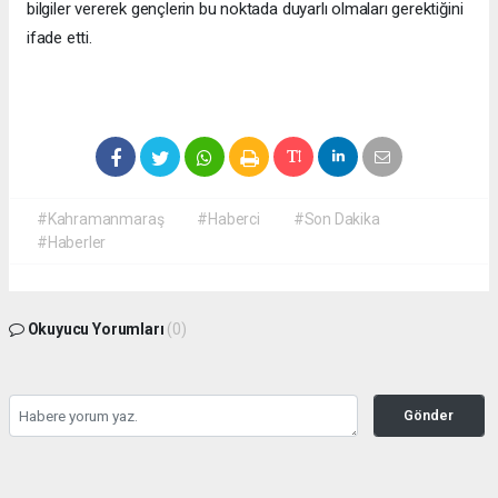
bilgiler vererek gençlerin bu noktada duyarlı olmaları gerektiğini
ifade etti.
#Kahramanmaraş
#Haberci
#Son Dakika
#Haberler
Okuyucu Yorumları
(0)
Gönder
Yorum yazarak Topluluk Kuralları’nı kabul etmiş bulunuyor ve
kahramanmarashaberci.com sitesine yaptığınız yorumunuzla ilgili doğrudan veya