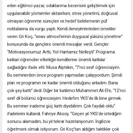
eden eğitimci-yazar, odaklanma becerisini geliştirmek için
uygulanabilir yöntemler aktarırken; stres yönetimi, doğrusal
olmayan öğrenme süreçleri ve hedef belirlemenin püf
noktalarına da vurgu yaptı. Kendi deneyimlerinden örnekler
veren Gri Koç, “sınav atmosferinin duygusal yükünü yönetme”
konusunda da gençlere önemli mesajlar verdi. Gençler:
“Motivasyonumuz Arttı, Yol Haritamız Netleşti” Programa
katılan öğrenciler etkinliğin kendilerine önemli katkılar
sağladığını ifade etti. Musa Alptekin, “7’nci sınıf öğrencisiyim.
Bu seminerden önce program yapmadan çalışıyordum. Şimdi
plan ve programın ne kadar önemli olduğunu anladım. Bana
çok şey kattı” dedi. Diğer bir katılımcı Muhammet Ali Efe, “12’nci
sınıf dil bölümü öğrencisiyim. Hedefim YKS’de ilk bine girmek.
Bu seminer irademe güç kattı diyebilirim. Çok faydalı oldu”
ifadelerini kullandı. Fahriye Aksoy, “Geçen yıl YKS’de istediğim
sonucu alamadım, bu yıl tekrar hazırlanıyorum. İngilizce
öğretmeni olmak istiyorum. Gri Koç’tan aldığım taktikler çok