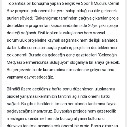
Toplantıda bir konuşma yapan Gençlik ve Spor İl Müdürü Cemil
Boz projenin çok önemli bir yere sahip olduğunu dile getirerek
şunları söyledi; “Bakanlığımız tarafından çağrıya çıkartılan proje
destekleme programları kapsamında ilimizde 20’ye yakın proje
desteği sağlandı. Sivil toplum kuruluşlarının hem sosyal
sorumluluk projelerine kaynak sağlamak hem de ilgili alanlarda
da bir katkı sunma amacıyla yapılmış projelerin desteklenmesi
çok önemli. Burada da geleceğin genç gazetecileri “Geleceğin
Medyası Germenicia’da Buluşuyor” sloganıyla bir araya gelecek.
Bu çerçevede bizde kurum adına elimizden ne geliyorsa onu
yapmaya gayret edeceğiz.
Bilindiği üzere geçtiğimiz hafta sonu düzenlenen uluslararası
bisiklet yarışması kentimizin tanıtımı açısında önemli katkı
sağladı. Bu gibi etkinliklerle ilimizin her alanda tanıtımına fayda
sağlayacağına inanıyoruz. Bu yapılan projede hem gazetecilik
mesleğini özendirme hem de bu coğrafyanın kültürünü
dünyaya tanıtma açısında çok önemli bir proje. Basın olmazsa,