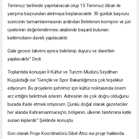
Temmuz tarihinde yayınlanacak olup 15 Temmuz itibarı ile
yarışma başvuruları alınmaya başlanacaktır. 30 günlük başvuru
sürecinin tamamlanmasının ardından Belirlenen komiyon ve jüri
üyelerinin değerlendirmesi akabinde başarılı bulunan
katılımcıların daveti yapılacaktır.
Gala gecesi takvimi ayrıca belirlenip duyuru ve davetleri
yapılacaktır.” Dedi.
Toplantıda konuşan İl Kültür ve Turizm Müdürü Seydihan
Küçükdağlı ise “Gençlik ve Spor Bakanlığımıza çok teşekkür
ediyorum. Bu projelerin şehrimiz için kültür noktasında önem
arz ettiğini belirtmek isterim. Adresinin de çok doğru olduğunu
burada ifade etmek istiyorum. Çünkü doğal olarak gazeteciler
her alanda Kahramanmaraş’ın, bölgenin, ülkenin tanıtımına katkı
sunan kişilerdir.” Şeklinde konuştu.
Son olarak Proje Koordinatörü Sibel Atıcı ise proje hakkında