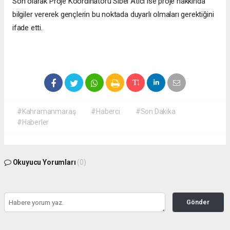
Son olarak Proje Koordinatörü Sibel Atıcı ise proje hakkında
bilgiler vererek gençlerin bu noktada duyarlı olmaları gerektiğini
ifade etti.
#Kahramanmaraş
#Haberci
#Son Dakika
#Haberler
Okuyucu Yorumları
(0)
Gönder
Yorum yazarak Topluluk Kuralları’nı kabul etmiş bulunuyor ve