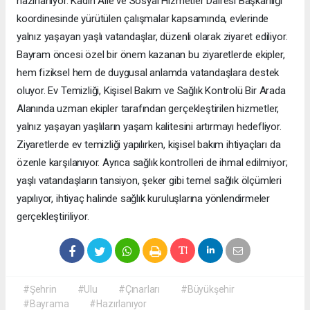
hazırlanıyor. Kadın Aile ve Sosyal Hizmetler Dairesi Başkanlığı
koordinesinde yürütülen çalışmalar kapsamında, evlerinde
yalnız yaşayan yaşlı vatandaşlar, düzenli olarak ziyaret ediliyor.
Bayram öncesi özel bir önem kazanan bu ziyaretlerde ekipler,
hem fiziksel hem de duygusal anlamda vatandaşlara destek
oluyor. Ev Temizliği, Kişisel Bakım ve Sağlık Kontrolü Bir Arada
Alanında uzman ekipler tarafından gerçekleştirilen hizmetler,
yalnız yaşayan yaşlıların yaşam kalitesini artırmayı hedefliyor.
Ziyaretlerde ev temizliği yapılırken, kişisel bakım ihtiyaçları da
özenle karşılanıyor. Ayrıca sağlık kontrolleri de ihmal edilmiyor;
yaşlı vatandaşların tansiyon, şeker gibi temel sağlık ölçümleri
yapılıyor, ihtiyaç halinde sağlık kuruluşlarına yönlendirmeler
gerçekleştiriliyor.
#Şehrin
#Ulu
#Çınarları
#Büyükşehir
#Bayrama
#Hazırlanıyor