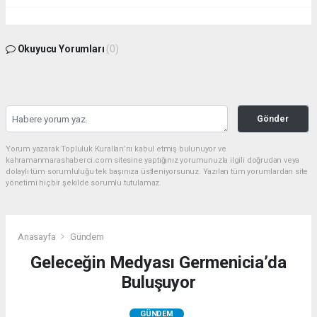
Okuyucu Yorumları
(0)
Gönder
Yorum yazarak Topluluk Kuralları’nı kabul etmiş bulunuyor ve
kahramanmarashaberci.com sitesine yaptığınız yorumunuzla ilgili doğrudan veya
dolaylı tüm sorumluluğu tek başınıza üstleniyorsunuz. Yazılan tüm yorumlardan site
yönetimi hiçbir şekilde sorumlu tutulamaz.
Anasayfa
Gündem
Geleceğin Medyası Germenicia’da
Buluşuyor
GÜNDEM