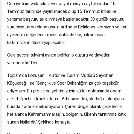
Cemiyetinin web sitesi ve sosyal medya sayfalarından 10
Temmuz tarihinde yayınlanacak olup 15 Temmuz itibarı ile
yarışma başvuruları alınmaya başlanacaktır. 30 günlük başvuru
sürecinin tamamlanmasının ardından Belirlenen komiyon ve jüri
üyelerinin değerlendirmesi akabinde başarılı bulunan
katılımcıların daveti yapılacaktır.
Gala gecesi takvimi ayrıca belirlenip duyuru ve davetleri
yapılacaktır.” Dedi.
Toplantıda konuşan İl Kültür ve Turizm Müdürü Seydihan
Küçükdağlı ise “Gençlik ve Spor Bakanlığımıza çok teşekkür
ediyorum. Bu projelerin şehrimiz için kültür noktasında önem
arz ettiğini belirtmek isterim. Adresinin de çok doğru olduğunu
burada ifade etmek istiyorum. Çünkü doğal olarak gazeteciler
her alanda Kahramanmaraş’ın, bölgenin, ülkenin tanıtımına katkı
sunan kişilerdir.” Şeklinde konuştu.