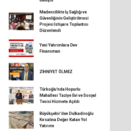
buluştu
Madencilikte İş Sağlığı ve
Güvenliğinin Geliştirilmesi
Projesi İstişare Toplantısı
Düzenlendi
Yeni Yatırımlara Dev
Finansman
ZİHNİYET ÖLMEZ
Türkoğlu'nda Hopurlu
Mahallesi Taziye Evi ve Sosyal
Tesisi Hizmete Açıldı
Büyükşehir’den Dulkadiroğlu
Kırsalına Değer Katan Yol
Yatırımı