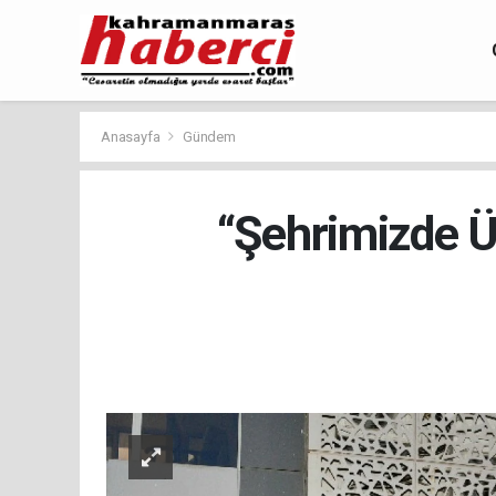
Anasayfa
Gündem
“Şehrimizde Ü