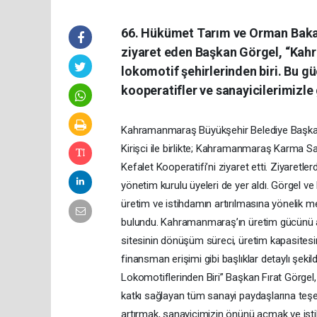
66. Hükümet Tarım ve Orman Bakanı P
ziyaret eden Başkan Görgel, “Kahr
lokomotif şehirlerinden biri. Bu g
kooperatifler ve sanayicilerimizle g
Kahramanmaraş Büyükşehir Belediye Başkanı
Kirişci ile birlikte; Kahramanmaraş Karma S
Kefalet Kooperatifi’ni ziyaret etti. Ziyaret
yönetim kurulu üyeleri de yer aldı. Görgel ve
üretim ve istihdamın artırılmasına yönelik m
bulundu. Kahramanmaraş’ın üretim gücünü art
sitesinin dönüşüm süreci, üretim kapasitesini
finansman erişimi gibi başlıklar detaylı şek
Lokomotiflerinden Biri” Başkan Fırat Görgel, 
katkı sağlayan tüm sanayi paydaşlarına teş
artırmak, sanayicimizin önünü açmak ve ist