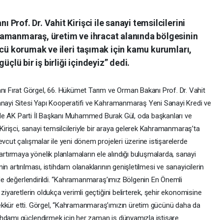
rof. Dr. Vahit Kirişci ile sanayi temsilcilerini
amanmaraş, üretim ve ihracat alanında bölgesinin
ücü korumak ve ileri taşımak için kamu kurumları,
üçlü bir iş birliği içindeyiz” dedi.
 Fırat Görgel, 66. Hükümet Tarım ve Orman Bakanı Prof. Dr. Vahit
anayi Sitesi Yapı Kooperatifi ve Kahramanmaraş Yeni Sanayi Kredi ve
lerde AK Parti İl Başkanı Muhammed Burak Gül, oda başkanları ve
 Kirişci, sanayi temsilcileriyle bir araya gelerek Kahramanmaraş’ta
evcut çalışmalar ile yeni dönem projeleri üzerine istişarelerde
ırmaya yönelik planlamaların ele alındığı buluşmalarda, sanayi
n artırılması, istihdam olanaklarının genişletilmesi ve sanayicilerin
ilde değerlendirildi. “Kahramanmaraş’ımız Bölgenin En Önemli
ziyaretlerin oldukça verimli geçtiğini belirterek, şehir ekonomisine
ekkür etti. Görgel, “Kahramanmaraş’ımızın üretim gücünü daha da
ihdamı güçlendirmek için her zaman iş dünyamızla istişare