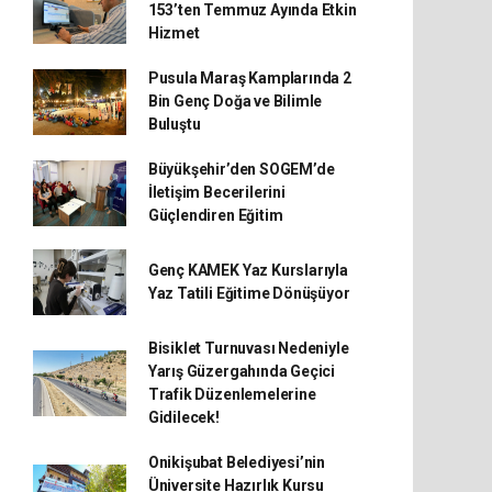
153’ten Temmuz Ayında Etkin
Hizmet
Pusula Maraş Kamplarında 2
Bin Genç Doğa ve Bilimle
Buluştu
Büyükşehir’den SOGEM’de
İletişim Becerilerini
Güçlendiren Eğitim
Genç KAMEK Yaz Kurslarıyla
Yaz Tatili Eğitime Dönüşüyor
Bisiklet Turnuvası Nedeniyle
Yarış Güzergahında Geçici
Trafik Düzenlemelerine
Gidilecek!
Onikişubat Belediyesi’nin
Üniversite Hazırlık Kursu