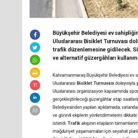
Büyükşehir Belediyesi ev sahipliği
Uluslararası Bisiklet Turnuvası do
trafik düzenlemesine gidilecek. Sü
ve alternatif güzergâhları kullanma
Kahramanmaraş Büyükşehir Belediyesi ev sah
Uluslararası
Bisiklet
Turnuvası
dolayısıyla
Uluslararası organizasyon kapsamında sporc
gerçekleştirileceği güzergâhlar etap saatleri
Belediyesinden yapılan açıklamada, vatanda
ve görevli ekiplerin yönlendirmelerini dikka
istendi.
Trafik
akışının etapların tamamlanma
mağduriyet yaşamamaları için seyahat planl