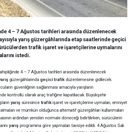
nde 4 – 7 Ağustos tarihleri arasında düzenlenecek
layısıyla yarış güzergâhlarında etap saatlerinde geçici
rücülerden trafik işaret ve işaretçilerine uymalarını
larını istedi.
ipliğinde 4 – 7 Ağustos tarihleri arasında düzenlenecek
yarış
güzergâhlarında
geçici
trafik
düzenlemesine gidilecek.
uların güvenliğinin sağlanması amacıyla yarışların
nde kontrollü olarak araç trafiğine kapatılacak. Büyükşehir
şların
yarış
süresince
trafik
işaret ve işaretçilerine uymaları, emniyet
te almaları ve mümkün olduğunca alternatif güzergâhları kullanmaları
sının ardından yeniden normale döneceği belirtilirken, sürücülerin
arını
yarış
programına göre yapmaları tavsiye edildi. 4 Ağustos Salı