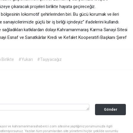
üzeye çıkaracak projeleri birlikte hayata geçireceğiz.
ölgesinin lokomotif şehirlerinden biri. Bu gücü korumak ve ileri
anayicilerimizle güçlü bir iş birliği içindeyiz” ifadelerini kullandı.
e sağladıkları katkılardan dolayı Kahramanmaraş Karma Sanayi Sitesi
nayi Esnaf ve Sanatkârlar Kredi ve Kefalet Kooperatifi Başkanı Şeref
Birlikte
#Yukarı
#Taşıyacağız
Gönder
unuyor ve kahramanmarashaberci.com sitesine yaptığınız yorumunuzla ilgili
stleniyorsunuz. Yazılan tüm yorumlardan site yönetimi hiçbir şekilde sorumlu