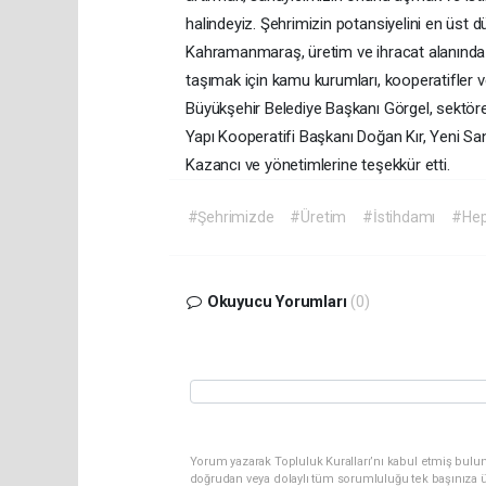
halindeyiz. Şehrimizin potansiyelini en üst d
Kahramanmaraş, üretim ve ihracat alanında b
taşımak için kamu kurumları, kooperatifler ve s
Büyükşehir Belediye Başkanı Görgel, sektör
Yapı Kooperatifi Başkanı Doğan Kır, Yeni Sa
Kazancı ve yönetimlerine teşekkür etti.
#Şehrimizde
#Üretim
#İstihdamı
#Hep 
Okuyucu Yorumları
(0)
Yorum yazarak Topluluk Kuralları’nı kabul etmiş bul
doğrudan veya dolaylı tüm sorumluluğu tek başınıza ü