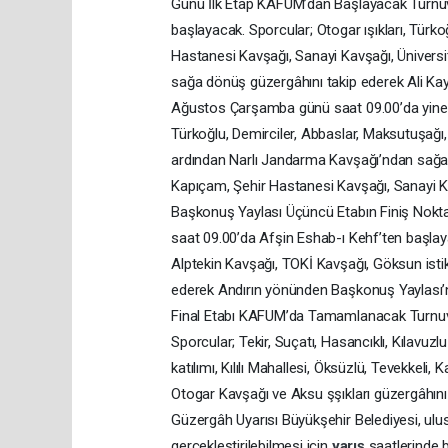
Günü İlk Etap KAFUM’dan Başlayacak Turnuv
başlayacak. Sporcular; Otogar ışıkları, Türk
Hastanesi Kavşağı, Sanayi Kavşağı, Üniversit
sağa dönüş güzergâhını takip ederek Ali Ka
Ağustos Çarşamba günü saat 09.00’da yine KA
Türkoğlu, Demirciler, Abbaslar, Maksutuşağı
ardından Narlı Jandarma Kavşağı’ndan sağa
Kapıçam, Şehir Hastanesi Kavşağı, Sanayi 
Başkonuş Yaylası Üçüncü Etabın Finiş Nokt
saat 09.00’da Afşin Eshab-ı Kehf’ten başlay
Alptekin Kavşağı, TOKİ Kavşağı, Göksun isti
ederek Andırın yönünden Başkonuş Yaylası’na
Final Etabı KAFUM’da Tamamlanacak Turnuv
Sporcular; Tekir, Suçatı, Hasancıklı, Kılavu
katılımı, Kılılı Mahallesi, Öksüzlü, Tevekkel
Otogar Kavşağı ve Aksu şşıkları güzergâhını
Güzergâh Uyarısı Büyükşehir Belediyesi, ulu
gerçekleştirilebilmesi için
yarış
saatlerinde 