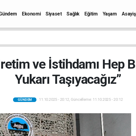
Gündem
Ekonomi
Siyaset
Sağlık
Eğitim
Yaşam
Asayiş
retim ve İstihdamı Hep Bi
Yukarı Taşıyacağız”
11.10.2025 - 20:12, Güncelleme: 11.10.2025 - 20:12
GÜNDEM