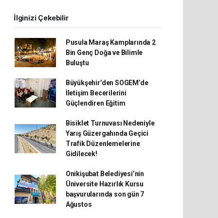
İlginizi Çekebilir
Pusula Maraş Kamplarında 2
Bin Genç Doğa ve Bilimle
Buluştu
Büyükşehir’den SOGEM’de
İletişim Becerilerini
Güçlendiren Eğitim
Bisiklet Turnuvası Nedeniyle
Yarış Güzergahında Geçici
Trafik Düzenlemelerine
Gidilecek!
Onikişubat Belediyesi’nin
Üniversite Hazırlık Kursu
başvurularında son gün 7
Ağustos