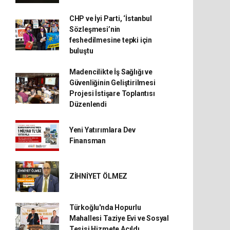
CHP ve İyi Parti, ‘İstanbul
Sözleşmesi’nin
feshedilmesine tepki için
buluştu
Madencilikte İş Sağlığı ve
Güvenliğinin Geliştirilmesi
Projesi İstişare Toplantısı
Düzenlendi
Yeni Yatırımlara Dev
Finansman
ZİHNİYET ÖLMEZ
Türkoğlu'nda Hopurlu
Mahallesi Taziye Evi ve Sosyal
Tesisi Hizmete Açıldı