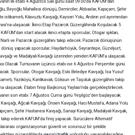
anın ilk etabı 4 Ağustos Salı günü saat 09.00’da KAFUM’dan
oğlu, Beyoğlu Mahallesi dönüşü, Demirciler, Abbaslar, Kapıçam, Şehir
e istikameti, Kılavuzlu Kavşağı, Kayseri Yolu, Andırın yol ayrımından
yası’na ulaşacak. İkinci Etap Pazarcık Güzergâhında Koşulacak 5
FUM’dan start alacak ikinci etapta sporcular; Otogar ışıkları,
, Narlı ve Pazarcık güzergâhını takip edecek. Pazarcık dönüşünün
 dönüş yapacak sporcular; Haydarhöyük, Seyrantepe, Güzelyurt,
Kavşağı ve Madalyalı Kavşağı üzerinden yeniden KAFUM’a ulaşacak.
ası Olacak Turnuvanın üçüncü etabı ise 6 Ağustos Perşembe günü
acak. Sporcular; Otogar Kavşağı, Eski Belediye Kavşağı, İsa Yusuf
kameti, Yazıköyü, Kanlıkavak, Göksun ve Taşoluk güzergâhını takip
 ulaşacak. Etabın finişi Başkonuş Yaylası’nda gerçekleştirilecek.
anın son etabı 7 Ağustos Cuma günü Yeşilgöz’den başlayacak.
zlu Kavşağı, Ağcalı Kavşağı, Önsen Kavşağı, Hacı Mustafa, Adana Yolu
i, Kapıçam, Şehir Hastanesi Kavşağı, Sanayi Kavşağı, Madalyalı Kavşak,
 takip ederek KAFUM’da finiş yapacak. Sürücülere Alternatif
slararası organizasyonun güvenli ve sorunsuz bir şekilde
belirtilen güzergâhlarda
geçici
trafik
yoğunluğu yaşanabileceğine