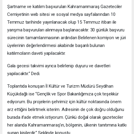
Şartname ve katılım başvuruları Kahramanmaraş Gazeteciler
Cemiyetinin web sitesi ve sosyal medya sayfalarından 10
Temmuz tarihinde yayınlanacak olup 15 Temmuz itibarı ile
yarışma başvuruları alınmaya başlanacaktır. 30 günlük başvuru
sürecinin tamamlanmasının ardından Belirlenen komiyon ve jüri
üyelerinin değerlendirmesi akabinde başarılı bulunan
katılımcıların daveti yapılacaktır.
Gala gecesi takvimi ayrıca belirlenip duyuru ve davetleri
yapılacaktır.” Dedi.
Toplantıda konuşan İl Kültür ve Turizm Müdürü Seydihan
Küçükdağlı ise “Gençlik ve Spor Bakanlığımıza çok teşekkür
ediyorum. Bu projelerin şehrimiz için kültür noktasında önem
arz ettiğini belirtmek isterim. Adresinin de çok doğru olduğunu
burada ifade etmek istiyorum. Çünkü doğal olarak gazeteciler
her alanda Kahramanmaraş’ın, bölgenin, ülkenin tanıtımına katkı
sunan kişilerdir.” Şeklinde konuştu.