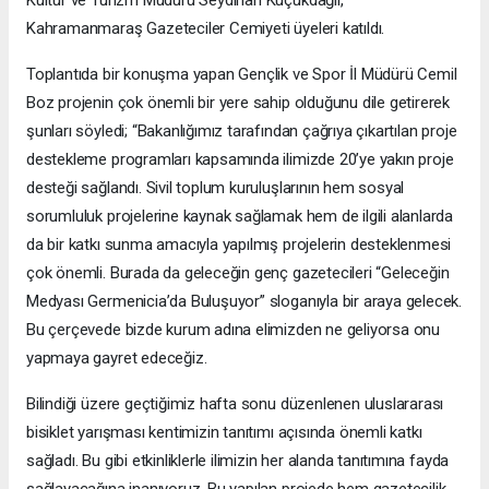
Kahramanmaraş Gazeteciler Cemiyeti üyeleri katıldı.
Toplantıda bir konuşma yapan Gençlik ve Spor İl Müdürü Cemil
Boz projenin çok önemli bir yere sahip olduğunu dile getirerek
şunları söyledi; “Bakanlığımız tarafından çağrıya çıkartılan proje
destekleme programları kapsamında ilimizde 20’ye yakın proje
desteği sağlandı. Sivil toplum kuruluşlarının hem sosyal
sorumluluk projelerine kaynak sağlamak hem de ilgili alanlarda
da bir katkı sunma amacıyla yapılmış projelerin desteklenmesi
çok önemli. Burada da geleceğin genç gazetecileri “Geleceğin
Medyası Germenicia’da Buluşuyor” sloganıyla bir araya gelecek.
Bu çerçevede bizde kurum adına elimizden ne geliyorsa onu
yapmaya gayret edeceğiz.
Bilindiği üzere geçtiğimiz hafta sonu düzenlenen uluslararası
bisiklet yarışması kentimizin tanıtımı açısında önemli katkı
sağladı. Bu gibi etkinliklerle ilimizin her alanda tanıtımına fayda
sağlayacağına inanıyoruz. Bu yapılan projede hem gazetecilik