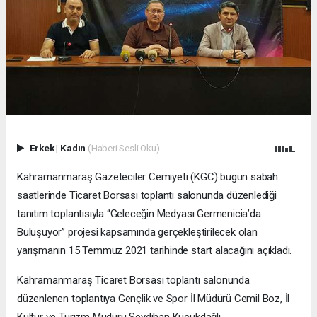
Erkek
|
Kadın
(Haberi Sesli Oku)
Kahramanmaraş Gazeteciler Cemiyeti (KGC) bugün sabah
saatlerinde Ticaret Borsası toplantı salonunda düzenlediği
tanıtım toplantısıyla “Geleceğin Medyası Germenicia’da
Buluşuyor” projesi kapsamında gerçekleştirilecek olan
yarışmanın 15 Temmuz 2021 tarihinde start alacağını açıkladı.
Kahramanmaraş Ticaret Borsası toplantı salonunda
düzenlenen toplantıya Gençlik ve Spor İl Müdürü Cemil Boz, İl
Kültür ve Turizm Müdürü Seydihan Küçükdağlı,