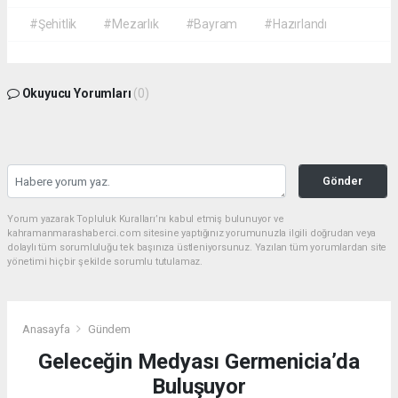
#Şehitlik
#Mezarlık
#Bayram
#Hazırlandı
Okuyucu Yorumları
(0)
Gönder
Yorum yazarak Topluluk Kuralları’nı kabul etmiş bulunuyor ve
kahramanmarashaberci.com sitesine yaptığınız yorumunuzla ilgili doğrudan veya
dolaylı tüm sorumluluğu tek başınıza üstleniyorsunuz. Yazılan tüm yorumlardan site
yönetimi hiçbir şekilde sorumlu tutulamaz.
Anasayfa
Gündem
Geleceğin Medyası Germenicia’da
Buluşuyor