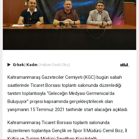
Erkek
|
Kadın
(Haberi Sesli Oku)
Kahramanmaraş Gazeteciler Cemiyeti (KGC) bugün sabah
saatlerinde Ticaret Borsası toplantı salonunda düzenlediği
tanıtım toplantısıyla “Geleceğin Medyası Germenicia’da
Buluşuyor” projesi kapsamında gerçekleştirilecek olan
yarışmanın 15 Temmuz 2021 tarihinde start alacağını açıkladı.
Kahramanmaraş Ticaret Borsası toplantı salonunda
düzenlenen toplantıya Gençlik ve Spor İl Müdürü Cemil Boz, İl
Kültür ve Turizm Müdürü Seydihan Küçükdağlı,