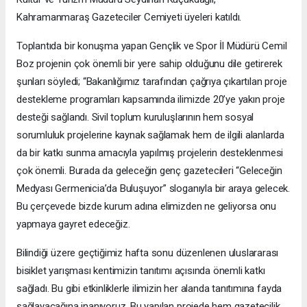
Kahramanmaraş Gazeteciler Cemiyeti üyeleri katıldı.
Toplantıda bir konuşma yapan Gençlik ve Spor İl Müdürü Cemil
Boz projenin çok önemli bir yere sahip olduğunu dile getirerek
şunları söyledi; “Bakanlığımız tarafından çağrıya çıkartılan proje
destekleme programları kapsamında ilimizde 20’ye yakın proje
desteği sağlandı. Sivil toplum kuruluşlarının hem sosyal
sorumluluk projelerine kaynak sağlamak hem de ilgili alanlarda
da bir katkı sunma amacıyla yapılmış projelerin desteklenmesi
çok önemli. Burada da geleceğin genç gazetecileri “Geleceğin
Medyası Germenicia’da Buluşuyor” sloganıyla bir araya gelecek.
Bu çerçevede bizde kurum adına elimizden ne geliyorsa onu
yapmaya gayret edeceğiz.
Bilindiği üzere geçtiğimiz hafta sonu düzenlenen uluslararası
bisiklet yarışması kentimizin tanıtımı açısında önemli katkı
sağladı. Bu gibi etkinliklerle ilimizin her alanda tanıtımına fayda
sağlayacağına inanıyoruz. Bu yapılan projede hem gazetecilik