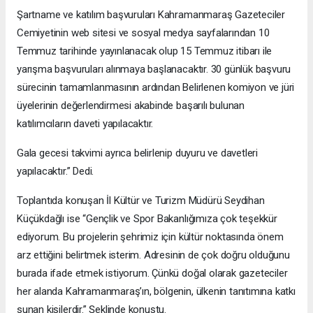
Şartname ve katılım başvuruları Kahramanmaraş Gazeteciler
Cemiyetinin web sitesi ve sosyal medya sayfalarından 10
Temmuz tarihinde yayınlanacak olup 15 Temmuz itibarı ile
yarışma başvuruları alınmaya başlanacaktır. 30 günlük başvuru
sürecinin tamamlanmasının ardından Belirlenen komiyon ve jüri
üyelerinin değerlendirmesi akabinde başarılı bulunan
katılımcıların daveti yapılacaktır.
Gala gecesi takvimi ayrıca belirlenip duyuru ve davetleri
yapılacaktır.” Dedi.
Toplantıda konuşan İl Kültür ve Turizm Müdürü Seydihan
Küçükdağlı ise “Gençlik ve Spor Bakanlığımıza çok teşekkür
ediyorum. Bu projelerin şehrimiz için kültür noktasında önem
arz ettiğini belirtmek isterim. Adresinin de çok doğru olduğunu
burada ifade etmek istiyorum. Çünkü doğal olarak gazeteciler
her alanda Kahramanmaraş’ın, bölgenin, ülkenin tanıtımına katkı
sunan kişilerdir.” Şeklinde konuştu.