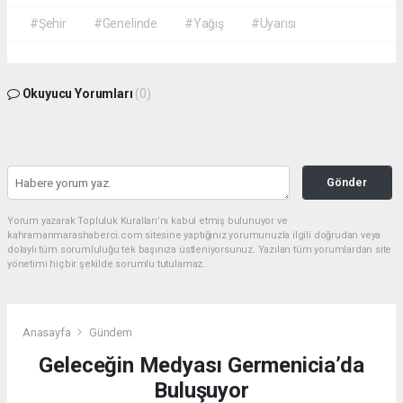
#Şehir
#Genelinde
#Yağış
#Uyarısı
Okuyucu Yorumları
(0)
Gönder
Yorum yazarak Topluluk Kuralları’nı kabul etmiş bulunuyor ve
kahramanmarashaberci.com sitesine yaptığınız yorumunuzla ilgili doğrudan veya
dolaylı tüm sorumluluğu tek başınıza üstleniyorsunuz. Yazılan tüm yorumlardan site
yönetimi hiçbir şekilde sorumlu tutulamaz.
Anasayfa
Gündem
Geleceğin Medyası Germenicia’da
Buluşuyor