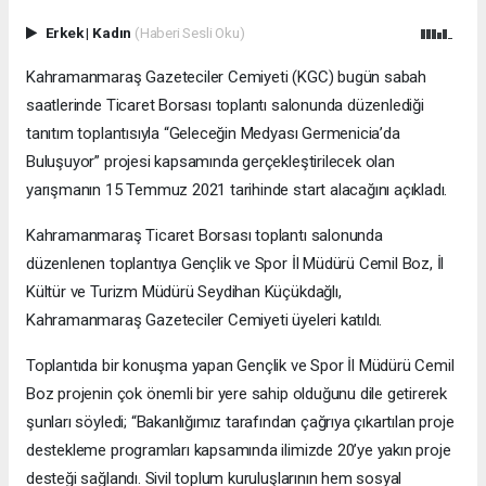
Erkek
|
Kadın
(Haberi Sesli Oku)
Kahramanmaraş Gazeteciler Cemiyeti (KGC) bugün sabah
saatlerinde Ticaret Borsası toplantı salonunda düzenlediği
tanıtım toplantısıyla “Geleceğin Medyası Germenicia’da
Buluşuyor” projesi kapsamında gerçekleştirilecek olan
yarışmanın 15 Temmuz 2021 tarihinde start alacağını açıkladı.
Kahramanmaraş Ticaret Borsası toplantı salonunda
düzenlenen toplantıya Gençlik ve Spor İl Müdürü Cemil Boz, İl
Kültür ve Turizm Müdürü Seydihan Küçükdağlı,
Kahramanmaraş Gazeteciler Cemiyeti üyeleri katıldı.
Toplantıda bir konuşma yapan Gençlik ve Spor İl Müdürü Cemil
Boz projenin çok önemli bir yere sahip olduğunu dile getirerek
şunları söyledi; “Bakanlığımız tarafından çağrıya çıkartılan proje
destekleme programları kapsamında ilimizde 20’ye yakın proje
desteği sağlandı. Sivil toplum kuruluşlarının hem sosyal