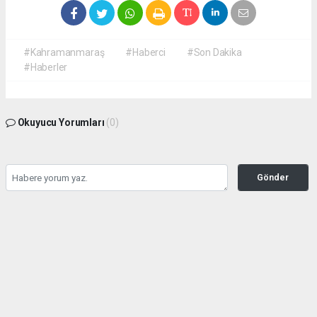
#Kahramanmaraş
#Haberci
#Son Dakika
#Haberler
Okuyucu Yorumları
(0)
Gönder
Yorum yazarak Topluluk Kuralları’nı kabul etmiş bulunuyor ve
kahramanmarashaberci.com sitesine yaptığınız yorumunuzla ilgili doğrudan veya
dolaylı tüm sorumluluğu tek başınıza üstleniyorsunuz. Yazılan tüm yorumlardan site
yönetimi hiçbir şekilde sorumlu tutulamaz.