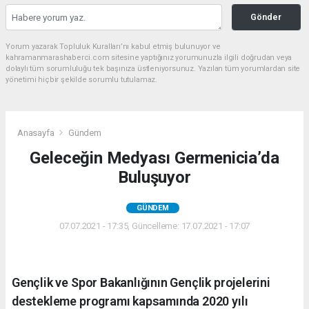
Gönder
Yorum yazarak Topluluk Kuralları’nı kabul etmiş bulunuyor ve
kahramanmarashaberci.com sitesine yaptığınız yorumunuzla ilgili doğrudan veya
dolaylı tüm sorumluluğu tek başınıza üstleniyorsunuz. Yazılan tüm yorumlardan site
yönetimi hiçbir şekilde sorumlu tutulamaz.
Anasayfa
Gündem
Geleceğin Medyası Germenicia’da
Buluşuyor
GÜNDEM
07.07.2021 - 17:35, Güncelleme: 17.07.2021 - 17:07
Gençlik ve Spor Bakanlığının Gençlik projelerini
destekleme programı kapsamında 2020 yılı