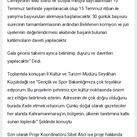
Cemiyetinin web sitesi ve sosyal medya sayfalarından 10
Temmuz tarihinde yayınlanacak olup 15 Temmuz itibarı ile
yarışma başvuruları alınmaya başlanacaktır. 30 günlük başvuru
sürecinin tamamlanmasının ardından Belirlenen komiyon ve jüri
üyelerinin değerlendirmesi akabinde başarılı bulunan
katılımcıların daveti yapılacaktır.
Gala gecesi takvimi ayrıca belirlenip duyuru ve davetleri
yapılacaktır.” Dedi.
Toplantıda konuşan İl Kültür ve Turizm Müdürü Seydihan
Küçükdağlı ise “Gençlik ve Spor Bakanlığımıza çok teşekkür
ediyorum. Bu projelerin şehrimiz için kültür noktasında önem
arz ettiğini belirtmek isterim. Adresinin de çok doğru olduğunu
burada ifade etmek istiyorum. Çünkü doğal olarak gazeteciler
her alanda Kahramanmaraş’ın, bölgenin, ülkenin tanıtımına katkı
sunan kişilerdir.” Şeklinde konuştu.
Son olarak Proje Koordinatörü Sibel Atıcı ise proje hakkında