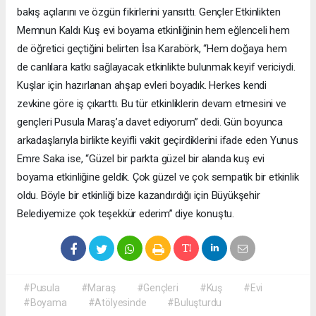
bakış açılarını ve özgün fikirlerini yansıttı. Gençler Etkinlikten
Memnun Kaldı Kuş evi boyama etkinliğinin hem eğlenceli hem
de öğretici geçtiğini belirten İsa Karabörk, “Hem doğaya hem
de canlılara katkı sağlayacak etkinlikte bulunmak keyif vericiydi.
Kuşlar için hazırlanan ahşap evleri boyadık. Herkes kendi
zevkine göre iş çıkarttı. Bu tür etkinliklerin devam etmesini ve
gençleri Pusula Maraş’a davet ediyorum” dedi. Gün boyunca
arkadaşlarıyla birlikte keyifli vakit geçirdiklerini ifade eden Yunus
Emre Saka ise, “Güzel bir parkta güzel bir alanda kuş evi
boyama etkinliğine geldik. Çok güzel ve çok sempatik bir etkinlik
oldu. Böyle bir etkinliği bize kazandırdığı için Büyükşehir
Belediyemize çok teşekkür ederim” diye konuştu.
#Pusula
#Maraş
#Gençleri
#Kuş
#Evi
#Boyama
#Atölyesinde
#Buluşturdu