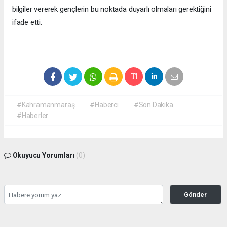
bilgiler vererek gençlerin bu noktada duyarlı olmaları gerektiğini
ifade etti.
#Kahramanmaraş
#Haberci
#Son Dakika
#Haberler
Okuyucu Yorumları
(0)
Gönder
Yorum yazarak Topluluk Kuralları’nı kabul etmiş bulunuyor ve
kahramanmarashaberci.com sitesine yaptığınız yorumunuzla ilgili doğrudan veya