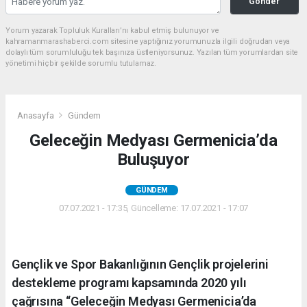
Gönder
Yorum yazarak Topluluk Kuralları’nı kabul etmiş bulunuyor ve
kahramanmarashaberci.com sitesine yaptığınız yorumunuzla ilgili doğrudan veya
dolaylı tüm sorumluluğu tek başınıza üstleniyorsunuz. Yazılan tüm yorumlardan site
yönetimi hiçbir şekilde sorumlu tutulamaz.
Anasayfa
Gündem
Geleceğin Medyası Germenicia’da
Buluşuyor
GÜNDEM
07.07.2021 - 17:35, Güncelleme: 17.07.2021 - 17:07
Gençlik ve Spor Bakanlığının Gençlik projelerini
destekleme programı kapsamında 2020 yılı
çağrısına “Geleceğin Medyası Germenicia’da