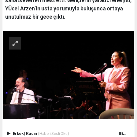
sanatseverleri mest etti. Gençlerin yaratıcı enerjisi,
YÜcel Arzen’in usta yorumuyla buluşunca ortaya
unutulmaz bir gece çıktı.
Erkek
|
Kadın
(Haberi Sesli Oku)