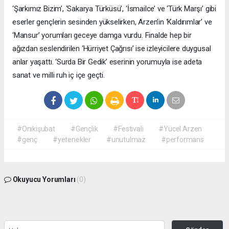
‘Şarkımız Bizim’, ‘Sakarya Türküsü’, ‘İsmailce’ ve ‘Türk Marşı’ gibi
eserler gençlerin sesinden yükselirken, Arzen’in ‘Kaldırımlar’ ve
‘Mansur’ yorumları geceye damga vurdu. Finalde hep bir
ağızdan seslendirilen ‘Hürriyet Çağrısı’ ise izleyicilere duygusal
anlar yaşattı. ‘Surda Bir Gedik’ eserinin yorumuyla ise adeta
sanat ve milli ruh iç içe geçti.
#Onikişubat
#Gençlik
#Festivali
#Yücel Arzen
#genç
#yetenekler
#unutulmaz
#performans
Okuyucu Yorumları
(0)