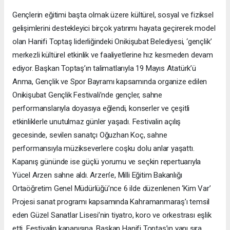
Gençlerin eğitimi başta olmak üzere kültürel, sosyal ve fiziksel
gelişimlerini destekleyici birçok yatırımı hayata geçirerek model
olan Hanifi Toptaş liderliğindeki Onikişubat Belediyesi, ‘gençlik’
merkezli kültürel etkinlik ve faaliyetlerine hız kesmeden devam
ediyor. Başkan Toptaş’ın talimatlarıyla 19 Mayıs Atatürk’ü
Anma, Gençlik ve Spor Bayramı kapsamında organize edilen
Onikişubat Gençlik Festivali’nde gençler, sahne
performanslarıyla doyasıya eğlendi, konserler ve çeşitli
etkinliklerle unutulmaz günler yaşadı. Festivalin açılış
gecesinde, sevilen sanatçı Oğuzhan Koç, sahne
performansıyla müzikseverlere coşku dolu anlar yaşattı.
Kapanış gününde ise güçlü yorumu ve seçkin repertuarıyla
Yücel Arzen sahne aldı. Arzen’e, Milli Eğitim Bakanlığı
Ortaöğretim Genel Müdürlüğü’nce 6 ilde düzenlenen ‘Kim Var’
Projesi sanat programı kapsamında Kahramanmaraş’ı temsil
eden Güzel Sanatlar Lisesi’nin tiyatro, koro ve orkestrası eşlik
etti. Festivalin kapanışına, Başkan Hanifi Toptaş’ın yanı sıra