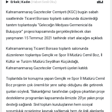
Erkek
|
Kadın
(Haberi Sesli Oku)
Kahramanmaraş Gazeteciler Cemiyeti (KGC) bugün sabah
saatlerinde Ticaret Borsası toplantı salonunda düzenlediği
tanıtım toplantısıyla “Geleceğin Medyası Germenicia’da
Buluşuyor” projesi kapsamında gerçekleştirilecek olan
yarışmanın 15 Temmuz 2021 tarihinde start alacağını açıkladı.
Kahramanmaraş Ticaret Borsası toplantı salonunda
düzenlenen toplantıya Gençlik ve Spor İl Müdürü Cemil Boz, İl
Kültür ve Turizm Müdürü Seydihan Küçükdağlı,
Kahramanmaraş Gazeteciler Cemiyeti üyeleri katıldı.
Toplantıda bir konuşma yapan Gençlik ve Spor İl Müdürü Cemil
Boz projenin çok önemli bir yere sahip olduğunu dile getirerek
şunları söyledi; “Bakanlığımız tarafından çağrıya çıkartılan proje
destekleme programları kapsamında ilimizde 20’ye yakın proje
desteği sağlandı. Sivil toplum kuruluşlarının hem sosyal
sorumluluk projelerine kaynak sağlamak hem de ilgili alanlarda