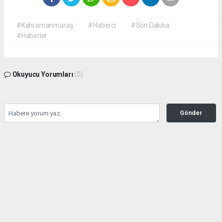
#Kahramanmaraş
#Haberci
#Son Dakika
#Haberler
Okuyucu Yorumları
(0)
Gönder
Yorum yazarak Topluluk Kuralları’nı kabul etmiş bulunuyor ve
kahramanmarashaberci.com sitesine yaptığınız yorumunuzla ilgili doğrudan veya
dolaylı tüm sorumluluğu tek başınıza üstleniyorsunuz. Yazılan tüm yorumlardan site
yönetimi hiçbir şekilde sorumlu tutulamaz.
haber paketi
haber scripti
haber yazılımı