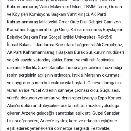
Kahramanmaraş Valisi Mükerrem Ünlüer, TBMM Tarım, Orman
ve Köyişleri Komisyonu Başkanı Vahit Kirişci, AK Parti
Kahramanmaraş Milletvekili Ömer Oruç Bilal Debgici, Garnizon
Komutanı Tuğgeneral Tolga Genç, Kahramanmaraş Büyükşehir
Belediye Başkanı Fırat Görgel, İstiklal Üniversitesi Rektörü
İsmail Bakan, İl Jandarma Komutanı Tuğgeneral Ali Gemalmaz,
AK Parti Kahramanmaraş İl Başkanı Burak Gül, kurum müdürleri
ve çok sayıda vatandaş katıldı. Sanat ve milli ruh festivalde
canlandı Etkinlik, Güzel Sanatlar Lisesi öğrencilerinin hazırladığı
resim sergisinin açılışının ardından, İstiklal Marşı’nın okunması
ve saygı duruşunda bulunulmasıyla başladı. Geceye damgasını
vuran an ise Yücel Arzen’in sahneye çıkması oldu. Güçlü sesi,
yüreğe dokunan yorumları ve derin repertuvarıyla Expo Konser
Alanı’nı dolduran dinleyicilere adeta milli bir müzikal yolculuğa
çıkaran Arzen’e geleceğin sanatçıları eşlik etti. Güzel Sanatlar
Lisesi öğrencileri, Arzen’e tiyatro, koro ve orkestra eşliğinde
eşlik ederek yeteneklerini cömertçe sergiledi. Festivalde,