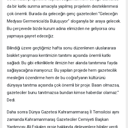
da bir katkı sunma amacıyla yapılmış projelerin desteklenmesi
çok önemli. Burada da geleceğin genç gazetecileri “Geleceğin
Medyası Germenicia’da Buluşuyor” sloganıyla bir araya gelecek.
Bu çerçevede bizde kurum adına elimizden ne geliyorsa onu
yapmaya gayret edeceğiz.
Bilindiği üzere geçtiğimiz hafta sonu düzenlenen uluslararası
bisiklet yarışması kentimizin tanıtımı açısında önemli katkı
sağladı. Bu gibi etkinliklerle ilimizin her alanda tanıtımına fayda
sağlayacağına inanıyoruz. Bu yapılan projede hem gazetecilik
mesleğini özendirme hem de bu coğrafyanın kültürünü
dünyaya tanıtma açısında çok önemli bir proje. Basın olmazsa,
gazeteciler bunu tanıtmazsa bundan kimse haberdar olamaz.”
Dedi.
Daha sonra Dünya Gazetesi Kahramanmaraş İl Temsilcisi aynı
zamanda Kahramanmaraş Gazeteciler Cemiyeti Başkan
Yardımcısı Ali Eskalen proje hakkında dinleyenlere bilgiler verdi.