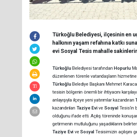
Türkoğlu Belediyesi, ilçesinin en 
halkının yaşam refahına katkı suna
evi Sosyal Tesis mahalle sakinlerin
Türkoğlu
Belediyesi tarafından
Hopurlu
Ma
düzenlenen törenle vatandaşların hizmetine a
Türkoğlu
Belediye Başkanı Mehmet Karaca, m
tesisin bölgenin önemli bir ihtiyacını karşıla
anlayışıyla ilçeye yeni yatırımlar kazandıran
kazandırılan
Taziye Evi
ve
Sosyal
Tesis'in 
olduğunu ifade etti. Açılış töreninde konuş
getirmenin mutluluğunu yaşadıklarını belirte
Taziye Evi
ve
Sosyal
Tesisimizin açılışını