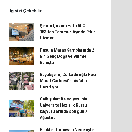
İlginizi Çekebilir
Şehrin Çözüm Hattı ALO
153’ten Temmuz Ayında Etkin
Hizmet
Pusula Maraş Kamplarında 2
Bin Genç Doğa ve Bilimle
Buluştu
Büyükşehir, Dulkadiroğlu Hacı
Murat Caddesi’ni Asfalta
Hazırlıyor
Onikişubat Belediyesi’nin
Üniversite Hazırlık Kursu
başvurularında son gün 7
Ağustos
Bisiklet Turnuvası Nedeniyle