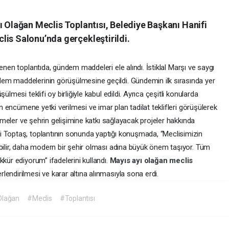
ı Olağan Meclis Toplantısı, Belediye Başkanı Hanifi
lis Salonu’nda gerçekleştirildi.
lenen toplantıda, gündem maddeleri ele alındı. İstiklal Marşı ve saygı
em maddelerinin görüşülmesine geçildi. Gündemin ilk sırasında yer
lmesi teklifi oy birliğiyle kabul edildi. Ayrıca çeşitli konularda
in encümene yetki verilmesi ve imar plan tadilat teklifleri görüşülerek
nlemeler ve şehrin gelişimine katkı sağlayacak projeler hakkında
i Toptaş, toplantının sonunda yaptığı konuşmada, “Meclisimizin
abilir, daha modern bir şehir olması adına büyük önem taşıyor. Tüm
kkür ediyorum” ifadelerini kullandı.
Mayıs ayı
olağan
meclis
endirilmesi ve karar altına alınmasıyla sona erdi.
lağan
#Meclis
#Toplantısı