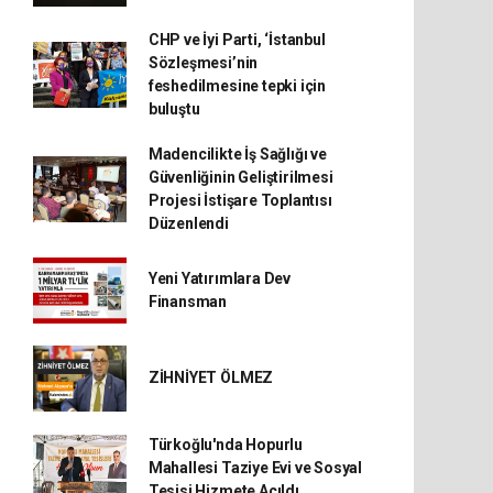
CHP ve İyi Parti, ‘İstanbul
Sözleşmesi’nin
feshedilmesine tepki için
buluştu
Madencilikte İş Sağlığı ve
Güvenliğinin Geliştirilmesi
Projesi İstişare Toplantısı
Düzenlendi
Yeni Yatırımlara Dev
Finansman
ZİHNİYET ÖLMEZ
Türkoğlu'nda Hopurlu
Mahallesi Taziye Evi ve Sosyal
Tesisi Hizmete Açıldı