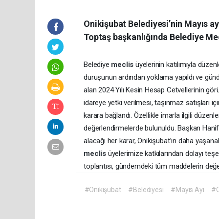
Onikişubat Belediyesi’nin Mayıs ay
Toptaş başkanlığında Belediye Mec
Belediye
meclis
üyelerinin katılımıyla düzen
duruşunun ardından yoklama yapıldı ve günd
alan 2024 Yılı Kesin Hesap Cetvellerinin görüşü
idareye yetki verilmesi, taşınmaz satışları iç
karara bağlandı. Özellikle imarla ilgili düze
değerlendirmelerde bulunuldu. Başkan Hanif
alacağı her karar, Onikişubat’ın daha yaşan
meclis
üyelerimize katkılarından dolayı teşe
toplantısı, gündemdeki tüm maddelerin değerl
#Onikişubat
#Belediyesi
#Mayıs Ayı
#O