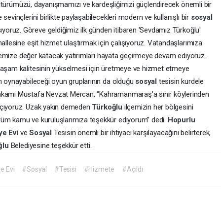
 kültürümüzü, dayanışmamızı ve kardeşliğimizi güçlendirecek önemli bir
sevinçlerini birlikte paylaşabilecekleri modern ve kullanışlı bir
sosyal
oruz. Göreve geldiğimiz ilk günden itibaren 'Sevdamız Türkoğlu'
hallesine eşit hizmet ulaştırmak için çalışıyoruz. Vatandaşlarımıza
 ilçemize değer katacak yatırımları hayata geçirmeye devam ediyoruz.
 yaşam kalitesinin yükselmesi için üretmeye ve hizmet etmeye
un oynayabileceği oyun gruplarının da olduğu
sosyal
tesisin kurdele
amı Mustafa Nevzat Mercan, “Kahramanmaraş’a sınır köylerinden
açıyoruz. Uzak yakın demeden
Türkoğlu
ilçemizin her bölgesini
tüm kamu ve kuruluşlarımıza teşekkür ediyorum” dedi.
Hopurlu
ye Evi
ve
Sosyal
Tesisin önemli bir ihtiyacı karşılayacağını belirterek,
ğlu
Belediyesine teşekkür etti.
e Evi
#Sosyal
#Tesisi
#Hizmete
#Açıldı