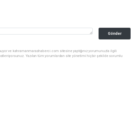
Gönder
unuyor ve kahramanmarashaberci.com sitesine yaptığınız yorumunuzla ilgili
stleniyorsunuz. Yazılan tüm yorumlardan site yönetimi hiçbir şekilde sorumlu