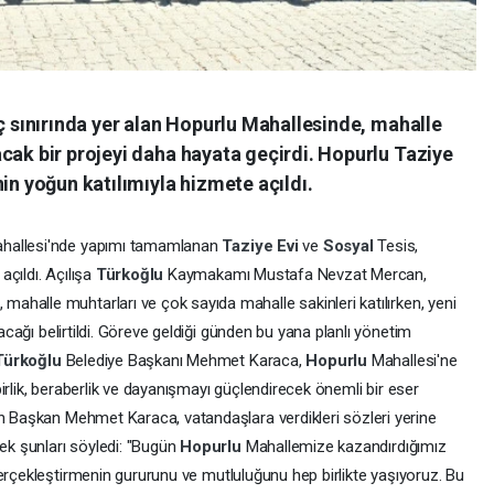
uç sınırında yer alan Hopurlu Mahallesinde, mahalle
cak bir projeyi daha hayata geçirdi. Hopurlu Taziye
in yoğun katılımıyla hizmete açıldı.
hallesi'nde yapımı tamamlanan
Taziye Evi
ve
Sosyal
Tesis,
çıldı. Açılışa
Türkoğlu
Kaymakamı Mustafa Nevzat Mercan,
ahalle muhtarları ve çok sayıda mahalle sakinleri katılırken, yeni
yacağı belirtildi. Göreve geldiği günden bu yana planlı yönetim
Türkoğlu
Belediye Başkanı Mehmet Karaca,
Hopurlu
Mahallesi'ne
birlik, beraberlik ve dayanışmayı güçlendirecek önemli bir eser
an Başkan Mehmet Karaca, vatandaşlara verdikleri sözleri yerine
rek şunları söyledi: "Bugün
Hopurlu
Mahallemize kazandırdığımız
 gerçekleştirmenin gururunu ve mutluluğunu hep birlikte yaşıyoruz. Bu