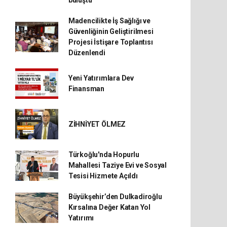
buluştu
Madencilikte İş Sağlığı ve
Güvenliğinin Geliştirilmesi
Projesi İstişare Toplantısı
Düzenlendi
Yeni Yatırımlara Dev
Finansman
ZİHNİYET ÖLMEZ
Türkoğlu'nda Hopurlu
Mahallesi Taziye Evi ve Sosyal
Tesisi Hizmete Açıldı
Büyükşehir’den Dulkadiroğlu
Kırsalına Değer Katan Yol
Yatırımı