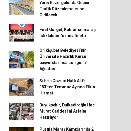
Yarış Güzergahında Geçici
Trafik Düzenlemelerine
Gidilecek!
Fırat Görgel, Kahramanmaraş
İstiklalspor’u misafir etti
Onikişubat Belediyesi’nin
Üniversite Hazırlık Kursu
başvurularında son gün 7
Ağustos
Şehrin Çözüm Hattı ALO
153’ten Temmuz Ayında Etkin
Hizmet
Büyükşehir, Dulkadiroğlu Hacı
Murat Caddesi’ni Asfalta
Hazırlıyor
Pusula Maraş Kamplarında 2