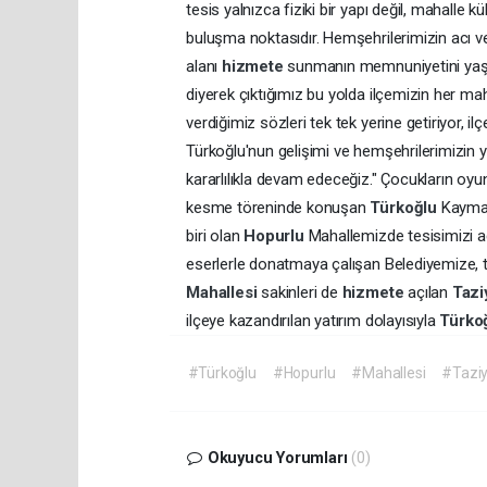
tesis yalnızca fiziki bir yapı değil, mahalle
buluşma noktasıdır. Hemşehrilerimizin acı ve 
alanı
hizmete
sunmanın memnuniyetini yaşıy
diyerek çıktığımız bu yolda ilçemizin her ma
verdiğimiz sözleri tek tek yerine getiriyor,
Türkoğlu'nun gelişimi ve hemşehrilerimizin
kararlılıkla devam edeceğiz." Çocukların oy
kesme töreninde konuşan
Türkoğlu
Kaymak
biri olan
Hopurlu
Mahallemizde tesisimizi 
eserlerle donatmaya çalışan Belediyemize, 
Mahallesi
sakinleri de
hizmete
açılan
Tazi
ilçeye kazandırılan yatırım dolayısıyla
Türko
#Türkoğlu
#Hopurlu
#Mahallesi
#Taziy
Okuyucu Yorumları
(0)