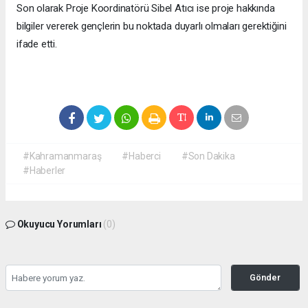
Son olarak Proje Koordinatörü Sibel Atıcı ise proje hakkında
bilgiler vererek gençlerin bu noktada duyarlı olmaları gerektiğini
ifade etti.
#Kahramanmaraş
#Haberci
#Son Dakika
#Haberler
Okuyucu Yorumları
(0)
Gönder
Yorum yazarak Topluluk Kuralları’nı kabul etmiş bulunuyor ve