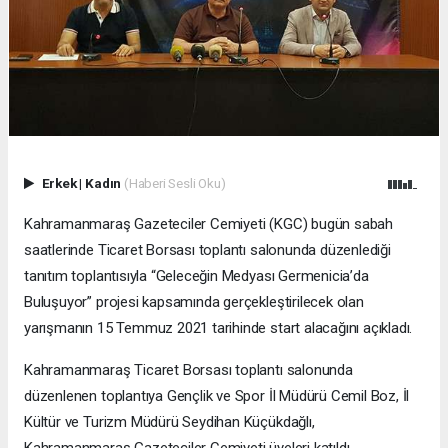
Erkek
|
Kadın
(Haberi Sesli Oku)
Kahramanmaraş Gazeteciler Cemiyeti (KGC) bugün sabah
saatlerinde Ticaret Borsası toplantı salonunda düzenlediği
tanıtım toplantısıyla “Geleceğin Medyası Germenicia’da
Buluşuyor” projesi kapsamında gerçekleştirilecek olan
yarışmanın 15 Temmuz 2021 tarihinde start alacağını açıkladı.
Kahramanmaraş Ticaret Borsası toplantı salonunda
düzenlenen toplantıya Gençlik ve Spor İl Müdürü Cemil Boz, İl
Kültür ve Turizm Müdürü Seydihan Küçükdağlı,