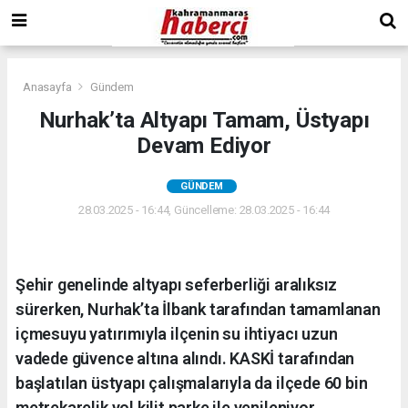
Anasayfa
Gündem
Nurhak’ta Altyapı Tamam, Üstyapı
Devam Ediyor
GÜNDEM
28.03.2025 - 16:44, Güncelleme: 28.03.2025 - 16:44
Şehir genelinde altyapı seferberliği aralıksız
sürerken, Nurhak’ta İlbank tarafından tamamlanan
içmesuyu yatırımıyla ilçenin su ihtiyacı uzun
vadede güvence altına alındı. KASKİ tarafından
başlatılan üstyapı çalışmalarıyla da ilçede 60 bin
metrekarelik yol kilit parke ile yenileniyor.