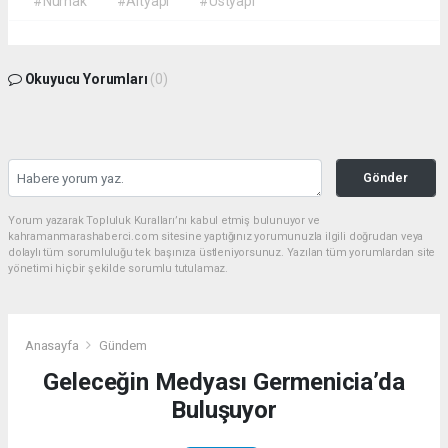
#Nurhak
#Altyapı
#Üstyapı
Okuyucu Yorumları
(0)
Gönder
Yorum yazarak Topluluk Kuralları’nı kabul etmiş bulunuyor ve
kahramanmarashaberci.com sitesine yaptığınız yorumunuzla ilgili doğrudan veya
dolaylı tüm sorumluluğu tek başınıza üstleniyorsunuz. Yazılan tüm yorumlardan site
yönetimi hiçbir şekilde sorumlu tutulamaz.
Anasayfa
Gündem
Geleceğin Medyası Germenicia’da
Buluşuyor