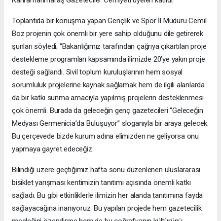
Kahramanmaraş Gazeteciler Cemiyeti üyeleri katıldı.
Toplantıda bir konuşma yapan Gençlik ve Spor İl Müdürü Cemil
Boz projenin çok önemli bir yere sahip olduğunu dile getirerek
şunları söyledi; “Bakanlığımız tarafından çağrıya çıkartılan proje
destekleme programları kapsamında ilimizde 20’ye yakın proje
desteği sağlandı. Sivil toplum kuruluşlarının hem sosyal
sorumluluk projelerine kaynak sağlamak hem de ilgili alanlarda
da bir katkı sunma amacıyla yapılmış projelerin desteklenmesi
çok önemli. Burada da geleceğin genç gazetecileri “Geleceğin
Medyası Germenicia’da Buluşuyor” sloganıyla bir araya gelecek.
Bu çerçevede bizde kurum adına elimizden ne geliyorsa onu
yapmaya gayret edeceğiz.
Bilindiği üzere geçtiğimiz hafta sonu düzenlenen uluslararası
bisiklet yarışması kentimizin tanıtımı açısında önemli katkı
sağladı. Bu gibi etkinliklerle ilimizin her alanda tanıtımına fayda
sağlayacağına inanıyoruz. Bu yapılan projede hem gazetecilik