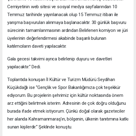
Cemiyetinin web sitesi ve sosyal medya sayfalarından 10
Temmuz tarihinde yayınlanacak olup 15 Temmuz itibarı ile
yarışma başvuruları alınmaya başlanacaktır. 30 günlük başvuru
sürecinin tamamlanmasının ardından Belirlenen komiyon ve jüri
üyelerinin değerlendirmesi akabinde başarılı bulunan
katılımcıların daveti yapılacaktır.
Gala gecesi takvimi ayrıca belirlenip duyuru ve davetleri
yapılacaktır.” Dedi.
Toplantıda konuşan İl Kültür ve Turizm Müdürü Seydihan
Küçükdağlı ise “Gençlik ve Spor Bakanlığımıza çok teşekkür
ediyorum. Bu projelerin şehrimiz için kültür noktasında önem
arz ettiğini belirtmek isterim. Adresinin de çok doğru olduğunu
burada ifade etmek istiyorum. Çünkü doğal olarak gazeteciler
her alanda Kahramanmaraş’ın, bölgenin, ülkenin tanıtımına katkı
sunan kişilerdir.” Şeklinde konuştu.