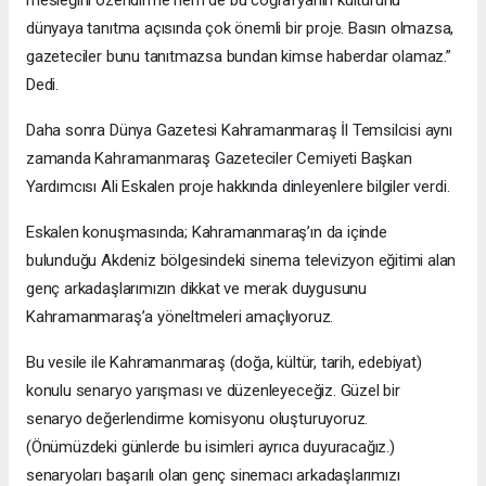
mesleğini özendirme hem de bu coğrafyanın kültürünü
dünyaya tanıtma açısında çok önemli bir proje. Basın olmazsa,
gazeteciler bunu tanıtmazsa bundan kimse haberdar olamaz.”
Dedi.
Daha sonra Dünya Gazetesi Kahramanmaraş İl Temsilcisi aynı
zamanda Kahramanmaraş Gazeteciler Cemiyeti Başkan
Yardımcısı Ali Eskalen proje hakkında dinleyenlere bilgiler verdi.
Eskalen konuşmasında; Kahramanmaraş’ın da içinde
bulunduğu Akdeniz bölgesindeki sinema televizyon eğitimi alan
genç arkadaşlarımızın dikkat ve merak duygusunu
Kahramanmaraş’a yöneltmeleri amaçlıyoruz.
Bu vesile ile Kahramanmaraş (doğa, kültür, tarih, edebiyat)
konulu senaryo yarışması ve düzenleyeceğiz. Güzel bir
senaryo değerlendirme komisyonu oluşturuyoruz.
(Önümüzdeki günlerde bu isimleri ayrıca duyuracağız.)
senaryoları başarılı olan genç sinemacı arkadaşlarımızı