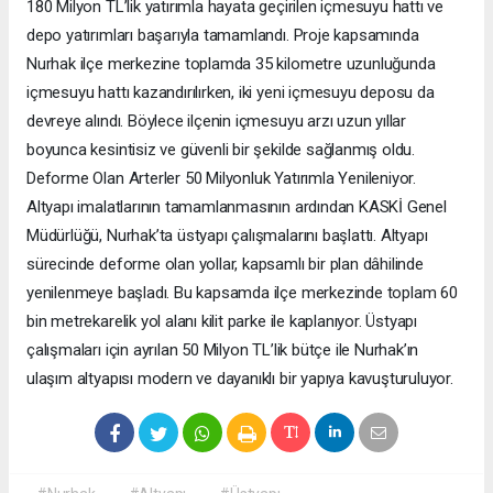
180 Milyon TL’lik yatırımla hayata geçirilen içmesuyu hattı ve
depo yatırımları başarıyla tamamlandı. Proje kapsamında
Nurhak ilçe merkezine toplamda 35 kilometre uzunluğunda
içmesuyu hattı kazandırılırken, iki yeni içmesuyu deposu da
devreye alındı. Böylece ilçenin içmesuyu arzı uzun yıllar
boyunca kesintisiz ve güvenli bir şekilde sağlanmış oldu.
Deforme Olan Arterler 50 Milyonluk Yatırımla Yenileniyor.
Altyapı imalatlarının tamamlanmasının ardından KASKİ Genel
Müdürlüğü, Nurhak’ta üstyapı çalışmalarını başlattı. Altyapı
sürecinde deforme olan yollar, kapsamlı bir plan dâhilinde
yenilenmeye başladı. Bu kapsamda ilçe merkezinde toplam 60
bin metrekarelik yol alanı kilit parke ile kaplanıyor. Üstyapı
çalışmaları için ayrılan 50 Milyon TL’lik bütçe ile Nurhak’ın
ulaşım altyapısı modern ve dayanıklı bir yapıya kavuşturuluyor.