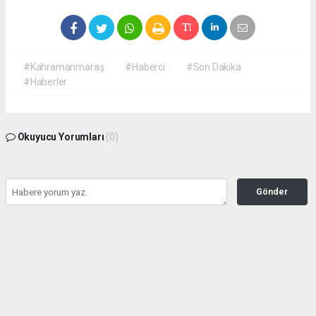
#Kahramanmaraş
#Haberci
#Son Dakika
#Haberler
Okuyucu Yorumları
(0)
Gönder
Yorum yazarak Topluluk Kuralları’nı kabul etmiş bulunuyor ve
kahramanmarashaberci.com sitesine yaptığınız yorumunuzla ilgili doğrudan veya
dolaylı tüm sorumluluğu tek başınıza üstleniyorsunuz. Yazılan tüm yorumlardan site
yönetimi hiçbir şekilde sorumlu tutulamaz.