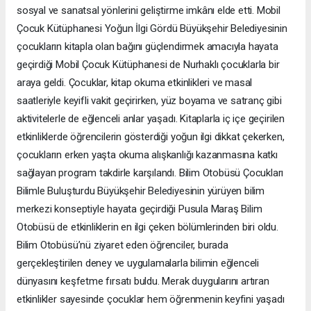
sosyal ve sanatsal yönlerini geliştirme imkânı elde etti. Mobil
Çocuk Kütüphanesi Yoğun İlgi Gördü Büyükşehir Belediyesinin
çocukların kitapla olan bağını güçlendirmek amacıyla hayata
geçirdiği Mobil Çocuk Kütüphanesi de Nurhaklı çocuklarla bir
araya geldi. Çocuklar, kitap okuma etkinlikleri ve masal
saatleriyle keyifli vakit geçirirken, yüz boyama ve satranç gibi
aktivitelerle de eğlenceli anlar yaşadı. Kitaplarla iç içe geçirilen
etkinliklerde öğrencilerin gösterdiği yoğun ilgi dikkat çekerken,
çocukların erken yaşta okuma alışkanlığı kazanmasına katkı
sağlayan program takdirle karşılandı. Bilim Otobüsü Çocukları
Bilimle Buluşturdu Büyükşehir Belediyesinin yürüyen bilim
merkezi konseptiyle hayata geçirdiği Pusula Maraş Bilim
Otobüsü de etkinliklerin en ilgi çeken bölümlerinden biri oldu.
Bilim Otobüsü’nü ziyaret eden öğrenciler, burada
gerçekleştirilen deney ve uygulamalarla bilimin eğlenceli
dünyasını keşfetme fırsatı buldu. Merak duygularını artıran
etkinlikler sayesinde çocuklar hem öğrenmenin keyfini yaşadı