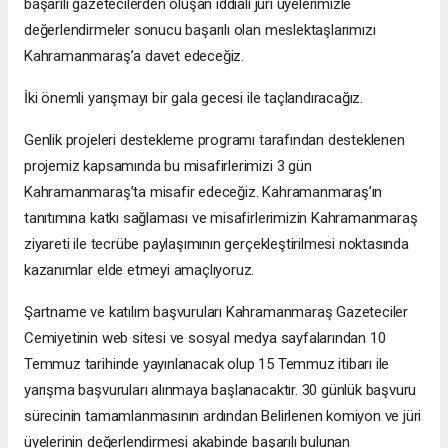
başarılı gazetecilerden oluşan iddialı jüri üyelerimizle
değerlendirmeler sonucu başarılı olan meslektaşlarımızı
Kahramanmaraş’a davet edeceğiz.
İki önemli yarışmayı bir gala gecesi ile taçlandıracağız.
Genlik projeleri destekleme programı tarafından desteklenen
projemiz kapsamında bu misafirlerimizi 3 gün
Kahramanmaraş’ta misafir edeceğiz. Kahramanmaraş’ın
tanıtımına katkı sağlaması ve misafirlerimizin Kahramanmaraş
ziyareti ile tecrübe paylaşımının gerçekleştirilmesi noktasında
kazanımlar elde etmeyi amaçlıyoruz.
Şartname ve katılım başvuruları Kahramanmaraş Gazeteciler
Cemiyetinin web sitesi ve sosyal medya sayfalarından 10
Temmuz tarihinde yayınlanacak olup 15 Temmuz itibarı ile
yarışma başvuruları alınmaya başlanacaktır. 30 günlük başvuru
sürecinin tamamlanmasının ardından Belirlenen komiyon ve jüri
üyelerinin değerlendirmesi akabinde başarılı bulunan