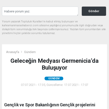
Gönder
Yorum yazarak Topluluk Kuralları’nı kabul etmiş bulunuyor ve
kahramanmarashaberci.com sitesine yaptığınız yorumunuzla ilgili doğrudan veya
dolaylı tüm sorumluluğu tek başınıza üstleniyorsunuz. Yazılan tüm yorumlardan site
yönetimi hiçbir şekilde sorumlu tutulamaz.
Anasayfa
Gündem
Geleceğin Medyası Germenicia’da
Buluşuyor
GÜNDEM
07.07.2021 - 17:35, Güncelleme: 17.07.2021 - 17:07
Gençlik ve Spor Bakanlığının Gençlik projelerini