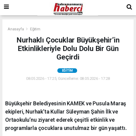
Anasayfa
Eğitim
Nurhaklı Çocuklar Büyükşehir’in
Etkinlikleriyle Dolu Dolu Bir Gün
Geçirdi
EĞITIM
08.05.2026 - 17:25, Güncelleme: 08.05.2026 - 17:28
Büyükşehir Belediyesinin KAMEK ve Pusula Maraş
ekipleri, Nurhak’ta Kullar Süleyman Şahin İlk ve
Ortaokulu’nu ziyaret ederek çeşitli etkinlik ve
programlarla çocuklara unutulmaz bir gün yaşattı.