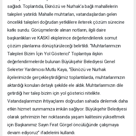
sağladı. Toplantıda, Ekinözü ve Nurhak’a bağlı mahallelerin
talepleri yatırıldı. Mahalle muhtarları, vatandaşlardan gelen
öncelikli talepleri doğrudan yetkililere ileterek çözüm sürecine
katkı sundu. Görüşmelerde alınan notların, ilgili daire
başkanlıkları ve KASKİ ekiplerince değerlendirilerek somut
çözüm planlarına dönüştürüleceği belirtildi. “Muhtarlarımızın
Talepleri Bizim İçin Yol Gösterici” Toplantıya ilişkin
değerlendirmelerde bulunan Büyükşehir Belediyesi Genel
Sekreter Yardımcısı Mutlu Kaya, “Ekinözü ve Nurhak
ilçelerimizde gerçekleştirdiğimiz toplantılarda, muhtarlarımızın
aktardığı konuları detaylı şekilde ele aldık. Muhtarlarımızın dile
getirdiği her talep bizim için yol gösterici nitelikte.
Vatandaşlarımızın ihtiyaçlarını doğrudan sahada dinlemek daha
etkin hizmet sunmamıza imkân sağlıyor. Büyükşehir Belediyesi
olarak şehrimizin her noktasında yaşam kalitesini yükseltmek
için Başkanımız Sayın Fırat Görgel öncülüğünde çalışmaya
devam ediyoruz” ifadelerini kullandı.