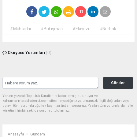
#Muhtarlar
#Buluşması
#Ekinözü
#Nurhak
Okuyucu Yorumları
(0)
Gönder
Yorum yazarak Topluluk Kuralları’nı kabul etmiş bulunuyor ve
kahramanmarashaberci.com sitesine yaptığınız yorumunuzla ilgili doğrudan veya
dolaylı tüm sorumluluğu tek başınıza üstleniyorsunuz. Yazılan tüm yorumlardan site
yönetimi hiçbir şekilde sorumlu tutulamaz.
Anasayfa
Gündem