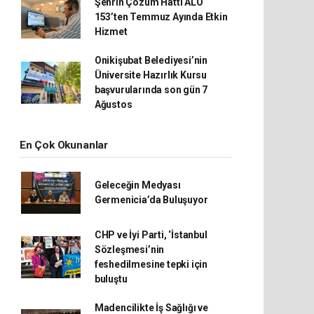
Şehrin Çözüm Hattı ALO
153’ten Temmuz Ayında Etkin
Hizmet
Onikişubat Belediyesi’nin
Üniversite Hazırlık Kursu
başvurularında son gün 7
Ağustos
En Çok Okunanlar
Geleceğin Medyası
Germenicia’da Buluşuyor
CHP ve İyi Parti, ‘İstanbul
Sözleşmesi’nin
feshedilmesine tepki için
buluştu
Madencilikte İş Sağlığı ve