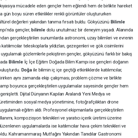
kıyasıya mücadele eden gençler hem eğlendi hem de birlikte hareket
gün boyu süren etkinlikler renkli görüntüler oluştururken
ltürel değerleri yakından tanıma fırsatı buldu. Gökyüzünü
Bilimle
pı’nda gençler,
bilimle
dolu unutulmaz bir deneyim yaşadı. Alanında
dan gerçekleştirilen sunumlarda astronomi, uzay bilimleri ve evrenin
n katılımcılar teleskoplarla yıldızları, gezegenleri ve gök cisimlerini
ni uygulamalı gözlemlerle pekiştiren gençler, gökyüzünü farklı bir bakış
oğada
Bilimle
İç İçe Eğitim Doğada Bilim Kampı ise gençleri doğanın
buluşturdu.
Doğa
ile bilimin iç içe geçtiği etkinliklerde katılımcılar,
iştirirken aynı zamanda ekip çalışması, problem çözme ve birlikte
u. Kamp boyunca gerçekleştirilen uygulamalar sayesinde gençler hem
 genişletti. Dijital Dünyanın Kapıları Aralandı Yeni Medya ve
ik üretiminden sosyal medya yönetimine, fotoğrafçılıktan drone
 uygulamalı eğitim aldı. Profesyonel ekipmanlarla gerçekleştirilen
lanımı, kompozisyon teknikleri ve yaratıcı içerik üretimi üzerine
in düzenlenen uygulamalarda ise katılımcılar hava çekim teknikleri ve
bi oldu. Kahramanmaraş Mutfağını Yakından Tanıdılar Gastronomi