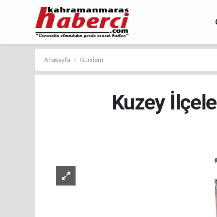
Anasayfa
Gündem
Kuzey İlçel