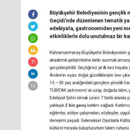
Büyükşehir Belediyesinin gençlik 
Geçidi’nde düzenlenen tematik yaz
edebiyata, gastronomiden yeni med
etkinliklerle dolu unutulmaz bir 
Kahramanmaraş Büyükşehir Belediyesinin g
akademik gelişimlerine katkı sunmak amacıy
gerçekleştirildi. Geçtiğimiz yıl ilk kez hayata
Andırın’ın eşsiz doğal güzellikleriyle öne çı
15 – 30 yaş aralığındaki gençlere yönelik h
TÜBİTAK astronomi ve uzay, doğada bilim, y
Edebiyat Şehri olmak üzere 7 farklı alanda 
yaklaşık
2 bin genç
katılım sağladı. Katılım
eğitimler, atölye çalışmaları, söyleşiler, uyg
deneyimi yaşadı. Geleneksel Oyunlarla Kültür
kültürel mirasla buluştururken takım ruhunu 