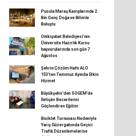
Pusula Maraş Kamplarında 2
Bin Genç Doğa ve Bilimle
Buluştu
Onikişubat Belediyesi’nin
Üniversite Hazırlık Kursu
başvurularında son gün 7
Ağustos
Şehrin Çözüm Hattı ALO
153’ten Temmuz Ayında Etkin
Hizmet
Büyükşehir’den SOGEM’de
İletişim Becerilerini
Güçlendiren Eğitim
Bisiklet Turnuvası Nedeniyle
Yarış Güzergahında Geçici
Trafik Düzenlemelerine