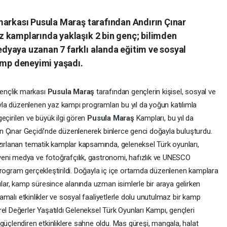
markası Pusula Maraş tarafından Andırın Çınar
 kamplarında yaklaşık 2 bin genç; bilimden
yaya uzanan 7 farklı alanda eğitim ve sosyal
kamp deneyimi yaşadı.
ençlik markası
Pusula Maraş
tarafından gençlerin kişisel, sosyal ve
la düzenlenen yaz kampı programları bu yıl da yoğun katılımla
 geçirilen ve büyük ilgi gören
Pusula Maraş
Kampları, bu yıl da
kan Çınar Geçidi’nde düzenlenerek binlerce genci doğayla buluşturdu.
azırlanan tematik kamplar kapsamında, geleneksel Türk oyunları,
eni medya ve fotoğrafçılık, gastronomi, hafızlık ve UNESCO
program gerçekleştirildi. Doğayla iç içe ortamda düzenlenen kamplara
cılar, kamp süresince alanında uzman isimlerle bir araya gelirken
ulamalı etkinlikler ve sosyal faaliyetlerle dolu unutulmaz bir kamp
el Değerler Yaşatıldı Geleneksel Türk Oyunları Kampı, gençleri
güçlendiren etkinliklere sahne oldu. Mas güreşi, mangala, halat