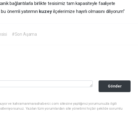
k bağlantılarla birlikte tesisimiz tam kapasiteyle faaliyete
k bu önemli yatırımın
kuzey
ilçelerimize hayırlı olmasını diliyorum”
sisi
#Son Aşama
Gönder
unuyor ve kahramanmarashaberci.com sitesine yaptığınız yorumunuzla ilgili
stleniyorsunuz. Yazılan tüm yorumlardan site yönetimi hiçbir şekilde sorumlu