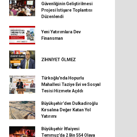
Güvenliğinin Geliştirilmesi
Projesi İstişare Toplantısı
Düzenlendi
Yeni Yatırımlara Dev
Finansman
ZİHNİYET ÖLMEZ
Türkoğlu'nda Hopurlu
Mahallesi Taziye Evi ve Sosyal
Tesisi Hizmete Açıldı
Büyükşehir’den Dulkadiroğlu
Kırsalına Değer Katan Yol
Yatırımı
Büyükşehir İtfaiyesi
Temmuz’da 2 Bin 554 Olaya