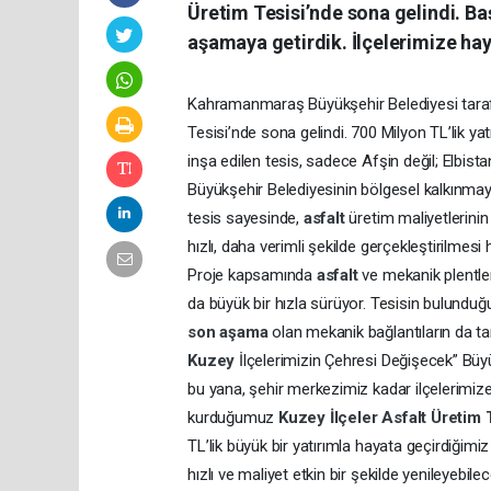
Üretim Tesisi’nde sona gelindi. Ba
aşamaya getirdik. İlçelerimize hayı
Kahramanmaraş Büyükşehir Belediyesi taraf
Tesisi’nde sona gelindi. 700 Milyon TL’lik ya
inşa edilen tesis, sadece Afşin değil; Elbis
Büyükşehir Belediyesinin bölgesel kalkınmaya 
tesis sayesinde,
asfalt
üretim maliyetlerini
hızlı, daha verimli şekilde gerçekleştirilmes
Proje kapsamında
asfalt
ve mekanik plentle
da büyük bir hızla sürüyor. Tesisin bulundu
son aşama
olan mekanik bağlantıların da 
Kuzey
İlçelerimizin Çehresi Değişecek” Büy
bu yana, şehir merkezimiz kadar ilçelerimize
kurduğumuz
Kuzey
İlçeler
Asfalt
Üretim
TL’lik büyük bir yatırımla hayata geçirdiğimi
hızlı ve maliyet etkin bir şekilde yenileyebi