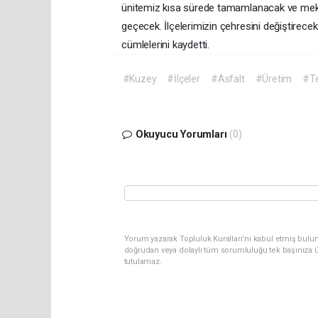
ünitemiz kısa sürede tamamlanacak ve mekani
geçecek. İlçelerimizin çehresini değiştirece
cümlelerini kaydetti.
#Kuzey
#İlçeler
#Asfalt
#Üretim
#Te
Okuyucu Yorumları
(0)
Yorum yazarak Topluluk Kuralları’nı kabul etmiş bul
doğrudan veya dolaylı tüm sorumluluğu tek başınıza ü
tutulamaz.