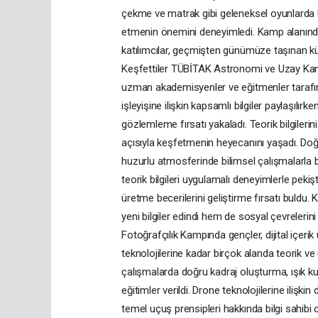
çekme ve matrak gibi geleneksel oyunlarda 
etmenin önemini deneyimledi. Kamp alanında 
katılımcılar, geçmişten günümüze taşınan kü
Keşfettiler TÜBİTAK Astronomi ve Uzay Kam
uzman akademisyenler ve eğitmenler tarafın
işleyişine ilişkin kapsamlı bilgiler paylaşılırke
gözlemleme fırsatı yakaladı. Teorik bilgileri
açısıyla keşfetmenin heyecanını yaşadı. D
huzurlu atmosferinde bilimsel çalışmalarla 
teorik bilgileri uygulamalı deneyimlerle pek
üretme becerilerini geliştirme fırsatı buld
yeni bilgiler edindi hem de sosyal çevrelerini
Fotoğrafçılık Kampında gençler, dijital içer
teknolojilerine kadar birçok alanda teorik ve
çalışmalarda doğru kadraj oluşturma, ışık kul
eğitimler verildi. Drone teknolojilerine ilişk
temel uçuş prensipleri hakkında bilgi sahi