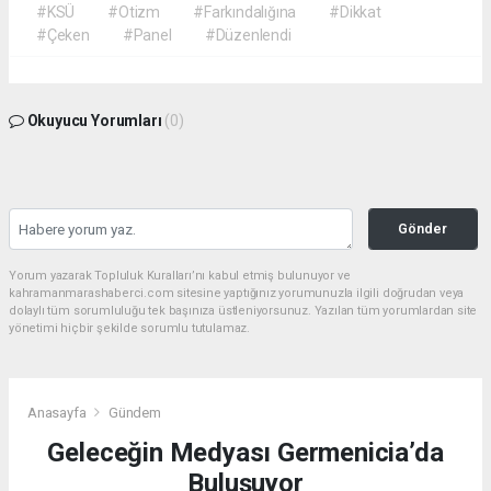
#KSÜ
#Otizm
#Farkındalığına
#Dikkat
#Çeken
#Panel
#Düzenlendi
Okuyucu Yorumları
(0)
Gönder
Yorum yazarak Topluluk Kuralları’nı kabul etmiş bulunuyor ve
kahramanmarashaberci.com sitesine yaptığınız yorumunuzla ilgili doğrudan veya
dolaylı tüm sorumluluğu tek başınıza üstleniyorsunuz. Yazılan tüm yorumlardan site
yönetimi hiçbir şekilde sorumlu tutulamaz.
Anasayfa
Gündem
Geleceğin Medyası Germenicia’da
Buluşuyor