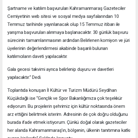
Şartname ve katılım başvuruları Kahramanmaraş Gazeteciler
Cemiyetinin web sitesi ve sosyal medya sayfalarından 10
Temmuz tarihinde yayınlanacak olup 15 Temmuz itibarı ile
yarışma başvuruları alınmaya başlanacaktır. 30 günlük başvuru
sürecinin tamamlanmasının ardından Belirlenen komiyon ve jüri
üyelerinin değerlendirmesi akabinde başarılı bulunan
katılımcıların daveti yapılacaktır.
Gala gecesi takvimi ayrıca belirlenip duyuru ve davetleri
yapılacaktır.” Dedi.
Toplantıda konuşan İl Kültür ve Turizm Müdürü Seydihan
Küçükdağlı ise “Gençlik ve Spor Bakanlığımıza çok teşekkür
ediyorum. Bu projelerin şehrimiz için kültür noktasında önem
arz ettiğini belirtmek isterim. Adresinin de çok doğru olduğunu
burada ifade etmek istiyorum. Çünkü doğal olarak gazeteciler
her alanda Kahramanmaraş’ın, bölgenin, ülkenin tanıtımına katkı