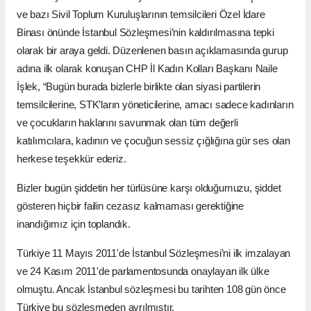
ve bazı Sivil Toplum Kuruluşlarının temsilcileri Özel İdare
Binası önünde İstanbul Sözleşmesi’nin kaldırılmasına tepki
olarak bir araya geldi. Düzenlenen basın açıklamasında gurup
adına ilk olarak konuşan CHP İl Kadın Kolları Başkanı Naile
İşlek, “Bugün burada bizlerle birlikte olan siyasi partilerin
temsilcilerine, STK’ların yöneticilerine, amacı sadece kadınların
ve çocukların haklarını savunmak olan tüm değerli
katılımcılara, kadının ve çocuğun sessiz çığlığına gür ses olan
herkese teşekkür ederiz.
Bizler bugün şiddetin her türlüsüne karşı olduğumuzu, şiddet
gösteren hiçbir failin cezasız kalmaması gerektiğine
inandığımız için toplandık.
Türkiye 11 Mayıs 2011'de İstanbul Sözleşmesi’ni ilk imzalayan
ve 24 Kasım 2011'de parlamentosunda onaylayan ilk ülke
olmuştu. Ancak İstanbul sözleşmesi bu tarihten 108 gün önce
Türkiye bu sözleşmeden ayrılmıştır.