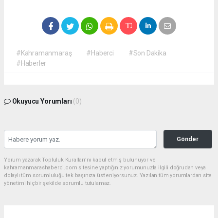
#Kahramanmaraş
#Haberci
#Son Dakika
#Haberler
Okuyucu Yorumları
(0)
Gönder
Yorum yazarak Topluluk Kuralları’nı kabul etmiş bulunuyor ve
kahramanmarashaberci.com sitesine yaptığınız yorumunuzla ilgili doğrudan veya
dolaylı tüm sorumluluğu tek başınıza üstleniyorsunuz. Yazılan tüm yorumlardan site
yönetimi hiçbir şekilde sorumlu tutulamaz.