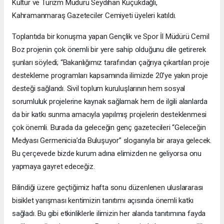
Kültür ve Turizm Müdürü Seydihan Küçükdağlı,
Kahramanmaraş Gazeteciler Cemiyeti üyeleri katıldı.
Toplantıda bir konuşma yapan Gençlik ve Spor İl Müdürü Cemil
Boz projenin çok önemli bir yere sahip olduğunu dile getirerek
şunları söyledi; “Bakanlığımız tarafından çağrıya çıkartılan proje
destekleme programları kapsamında ilimizde 20’ye yakın proje
desteği sağlandı. Sivil toplum kuruluşlarının hem sosyal
sorumluluk projelerine kaynak sağlamak hem de ilgili alanlarda
da bir katkı sunma amacıyla yapılmış projelerin desteklenmesi
çok önemli. Burada da geleceğin genç gazetecileri “Geleceğin
Medyası Germenicia’da Buluşuyor” sloganıyla bir araya gelecek.
Bu çerçevede bizde kurum adına elimizden ne geliyorsa onu
yapmaya gayret edeceğiz.
Bilindiği üzere geçtiğimiz hafta sonu düzenlenen uluslararası
bisiklet yarışması kentimizin tanıtımı açısında önemli katkı
sağladı. Bu gibi etkinliklerle ilimizin her alanda tanıtımına fayda