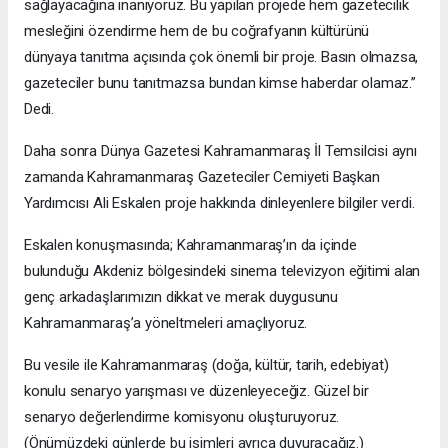
sağlayacağına inanıyoruz. Bu yapılan projede hem gazetecilik
mesleğini özendirme hem de bu coğrafyanın kültürünü
dünyaya tanıtma açısında çok önemli bir proje. Basın olmazsa,
gazeteciler bunu tanıtmazsa bundan kimse haberdar olamaz.”
Dedi.
Daha sonra Dünya Gazetesi Kahramanmaraş İl Temsilcisi aynı
zamanda Kahramanmaraş Gazeteciler Cemiyeti Başkan
Yardımcısı Ali Eskalen proje hakkında dinleyenlere bilgiler verdi.
Eskalen konuşmasında; Kahramanmaraş’ın da içinde
bulunduğu Akdeniz bölgesindeki sinema televizyon eğitimi alan
genç arkadaşlarımızın dikkat ve merak duygusunu
Kahramanmaraş’a yöneltmeleri amaçlıyoruz.
Bu vesile ile Kahramanmaraş (doğa, kültür, tarih, edebiyat)
konulu senaryo yarışması ve düzenleyeceğiz. Güzel bir
senaryo değerlendirme komisyonu oluşturuyoruz.
(Önümüzdeki günlerde bu isimleri ayrıca duyuracağız.)