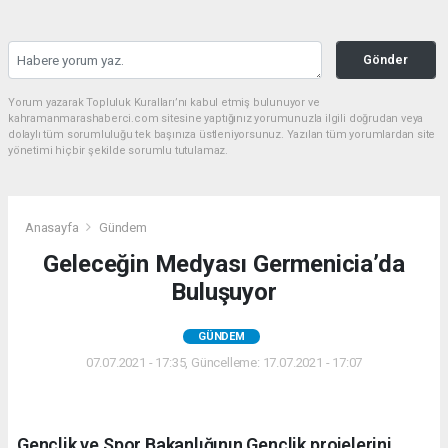
Gönder
Yorum yazarak Topluluk Kuralları’nı kabul etmiş bulunuyor ve
kahramanmarashaberci.com sitesine yaptığınız yorumunuzla ilgili doğrudan veya
dolaylı tüm sorumluluğu tek başınıza üstleniyorsunuz. Yazılan tüm yorumlardan site
yönetimi hiçbir şekilde sorumlu tutulamaz.
Anasayfa
Gündem
Geleceğin Medyası Germenicia’da
Buluşuyor
GÜNDEM
07.07.2021 - 17:35, Güncelleme: 17.07.2021 - 17:07
Gençlik ve Spor Bakanlığının Gençlik projelerini