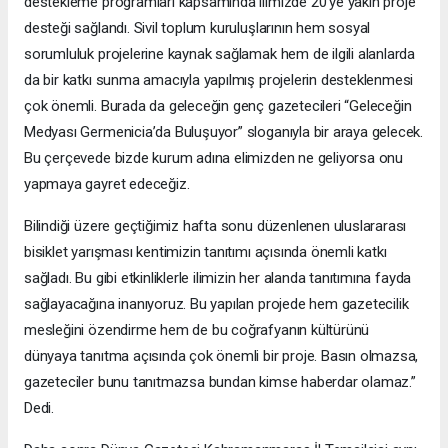
destekleme programları kapsamında ilimizde 20’ye yakın proje
desteği sağlandı. Sivil toplum kuruluşlarının hem sosyal
sorumluluk projelerine kaynak sağlamak hem de ilgili alanlarda
da bir katkı sunma amacıyla yapılmış projelerin desteklenmesi
çok önemli. Burada da geleceğin genç gazetecileri “Geleceğin
Medyası Germenicia’da Buluşuyor” sloganıyla bir araya gelecek.
Bu çerçevede bizde kurum adına elimizden ne geliyorsa onu
yapmaya gayret edeceğiz.
Bilindiği üzere geçtiğimiz hafta sonu düzenlenen uluslararası
bisiklet yarışması kentimizin tanıtımı açısında önemli katkı
sağladı. Bu gibi etkinliklerle ilimizin her alanda tanıtımına fayda
sağlayacağına inanıyoruz. Bu yapılan projede hem gazetecilik
mesleğini özendirme hem de bu coğrafyanın kültürünü
dünyaya tanıtma açısında çok önemli bir proje. Basın olmazsa,
gazeteciler bunu tanıtmazsa bundan kimse haberdar olamaz.”
Dedi.