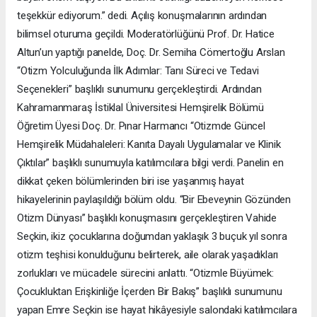
teşekkür ediyorum.” dedi. Açılış konuşmalarının ardından
bilimsel oturuma geçildi. Moderatörlüğünü Prof. Dr. Hatice
Altun’un yaptığı panelde, Doç. Dr. Semiha Cömertoğlu Arslan
“Otizm Yolculuğunda İlk Adımlar: Tanı Süreci ve Tedavi
Seçenekleri” başlıklı sunumunu gerçekleştirdi. Ardından
Kahramanmaraş İstiklal Üniversitesi Hemşirelik Bölümü
Öğretim Üyesi Doç. Dr. Pınar Harmancı “Otizmde Güncel
Hemşirelik Müdahaleleri: Kanıta Dayalı Uygulamalar ve Klinik
Çıktılar” başlıklı sunumuyla katılımcılara bilgi verdi. Panelin en
dikkat çeken bölümlerinden biri ise yaşanmış hayat
hikayelerinin paylaşıldığı bölüm oldu. “Bir Ebeveynin Gözünden
Otizm Dünyası” başlıklı konuşmasını gerçekleştiren Vahide
Seçkin, ikiz çocuklarına doğumdan yaklaşık 3 buçuk yıl sonra
otizm teşhisi konulduğunu belirterek, aile olarak yaşadıkları
zorlukları ve mücadele sürecini anlattı. “Otizmle Büyümek:
Çocukluktan Erişkinliğe İçerden Bir Bakış” başlıklı sunumunu
yapan Emre Seçkin ise hayat hikâyesiyle salondaki katılımcılara