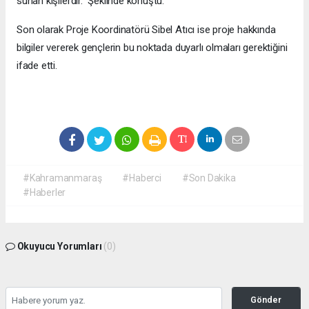
sunan kişilerdir.” Şeklinde konuştu.
Son olarak Proje Koordinatörü Sibel Atıcı ise proje hakkında
bilgiler vererek gençlerin bu noktada duyarlı olmaları gerektiğini
ifade etti.
#Kahramanmaraş
#Haberci
#Son Dakika
#Haberler
Okuyucu Yorumları
(0)
Gönder