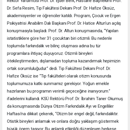
Rektör Yardımcısı Prof. Dr. Ejder Berk, Hastane Başhekimi Prof.
Dr. Sefa Resim, Tıp Fakültesi Dekanı Prof. Dr. Hafize Öksüz,
akademisyenler ve öğrenciler katıldı. Program, Çocuk ve Ergen
Psikiyatrisi Anabilim Dalı Başkanı Prof. Dr. Hatice Altun’un açılış
konuşmasıyla başladı. Prof. Dr. Altun konuşmasında, “Yapılan
istatistiklere göre her 31 çocuktan biri otizmli. Bu nedenle
toplumda farkındalık ve bilinç oluşması adına bu tür
programlara ihtiyaç duyuyoruz. Otizmli bireyleri
ötekileştirmeden, dışlamadan topluma kazandırmak hepimizin
ortak sorumluluğudur.” dedi. Tıp Fakültesi Dekanı Prof. Dr.
Hafize Öksüz ise “Tıp fakülteleri olarak otizm konusunda
toplumumuza katkı sunmamız gerekiyor. Yoğun emekle
hazırlanan bu programın verimli geçeceğine inanıyorum.”
ifadelerini kullandı. KSÜ Rektörü Prof. Dr. İbrahim Taner Okumuş
da konuşmasında Dünya Otizm Farkındalık Ayı ve Engelliler
Haftası’na dikkat çekerek, “Otizm bir engel değil, farkındalıktır.
Otistik bireyleri anlamak ve onlara doğru yaklaşım göstermek
büyük önem taşıyor. Bu anlamlı etkinliği düzenleyen herkese