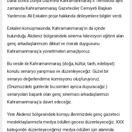
Daha sonra Dünya Gazetesi Kahramanmaraş İl Temsilcisi aynı
zamanda Kahramanmaraş Gazeteciler Cemiyeti Başkan
Yardımcısı Ali Eskalen proje hakkında dinleyenlere bilgiler verdi.
Eskalen konuşmasında; Kahramanmaraş’ın da içinde
bulunduğu Akdeniz bölgesindeki sinema televizyon eğitimi alan
genç arkadaşlarımızın dikkat ve merak duygusunu
Kahramanmaraş’a yöneltmeleri amaçlıyoruz.
Bu vesile ile Kahramanmaraş (doğa, kültür, tarih, edebiyat)
konulu senaryo yarışması ve düzenleyeceğiz. Güzel bir
senaryo değerlendirme komisyonu oluşturuyoruz.
(Önümüzdeki günlerde bu isimleri ayrıca duyuracağız.)
senaryoları başarılı olan genç sinemacı arkadaşlarımızı
Kahramanmaraş’a davet edeceğiz.
Yine Akdeniz bölgesindeki komşu illerimizdeki genç gazeteci
meslektaşlarımızla medya ödülleri gecesi düzenleyeceğiz. XXX
kategoride düzenleyeceğimiz medya ödülleri için alanında