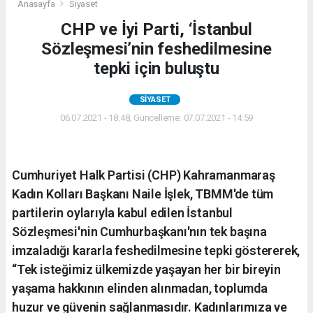
Anasayfa
Siyaset
CHP ve İyi Parti, ‘İstanbul
Sözleşmesi’nin feshedilmesine
tepki için buluştu
SIYASET
06.07.2021 - 18:48, Güncelleme: 07.07.2021 - 14:59
Cumhuriyet Halk Partisi (CHP) Kahramanmaraş
Kadın Kolları Başkanı Naile İşlek, TBMM'de tüm
partilerin oylarıyla kabul edilen İstanbul
Sözleşmesi'nin Cumhurbaşkanı'nın tek başına
imzaladığı kararla feshedilmesine tepki göstererek,
“Tek isteğimiz ülkemizde yaşayan her bir bireyin
yaşama hakkının elinden alınmadan, toplumda
huzur ve güvenin sağlanmasıdır. Kadınlarımıza ve