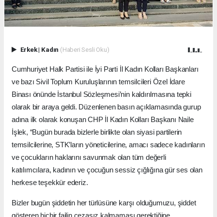
Erkek
|
Kadın
(Haberi Sesli Oku)
Cumhuriyet Halk Partisi ile İyi Parti İl Kadın Kolları Başkanları
ve bazı Sivil Toplum Kuruluşlarının temsilcileri Özel İdare
Binası önünde İstanbul Sözleşmesi’nin kaldırılmasına tepki
olarak bir araya geldi. Düzenlenen basın açıklamasında gurup
adına ilk olarak konuşan CHP İl Kadın Kolları Başkanı Naile
İşlek, “Bugün burada bizlerle birlikte olan siyasi partilerin
temsilcilerine, STK’ların yöneticilerine, amacı sadece kadınların
ve çocukların haklarını savunmak olan tüm değerli
katılımcılara, kadının ve çocuğun sessiz çığlığına gür ses olan
herkese teşekkür ederiz.
Bizler bugün şiddetin her türlüsüne karşı olduğumuzu, şiddet
gösteren hiçbir failin cezasız kalmaması gerektiğine