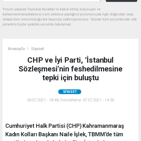
Yorum yazarak Topluluk Kuralları’nı kabul etmiş bulunuyor ve
kahramanmarashaberci.com sitesine yaptığınız yorumunuzla ilgili doğrudan veya
dolaylı tüm sorumluluğu tek başınıza üstleniyorsunuz. Yazılan tüm yorumlardan site
yönetimi hiçbir şekilde sorumlu tutulamaz.
Anasayfa
Siyaset
CHP ve İyi Parti, ‘İstanbul
Sözleşmesi’nin feshedilmesine
tepki için buluştu
SIYASET
06.07.2021 - 18:48, Güncelleme: 07.07.2021 - 14:59
Cumhuriyet Halk Partisi (CHP) Kahramanmaraş
Kadın Kolları Başkanı Naile İşlek, TBMM'de tüm