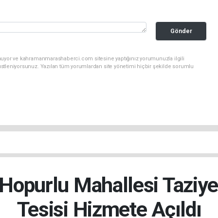
Gönder
unuyor ve kahramanmarashaberci.com sitesine yaptığınız yorumunuzla ilgili
stleniyorsunuz. Yazılan tüm yorumlardan site yönetimi hiçbir şekilde sorumlu
Hopurlu Mahallesi Taziye
Tesisi Hizmete Açıldı