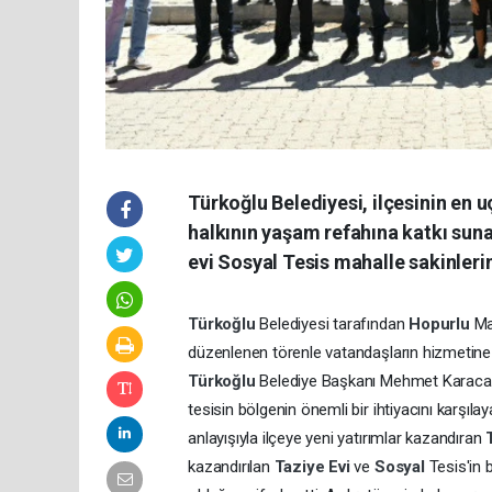
Türkoğlu Belediyesi, ilçesinin en 
halkının yaşam refahına katkı suna
evi Sosyal Tesis mahalle sakinlerin
Türkoğlu
Belediyesi tarafından
Hopurlu
Ma
düzenlenen törenle vatandaşların hizmetine a
Türkoğlu
Belediye Başkanı Mehmet Karaca, m
tesisin bölgenin önemli bir ihtiyacını karşıla
anlayışıyla ilçeye yeni yatırımlar kazandıran
kazandırılan
Taziye Evi
ve
Sosyal
Tesis'in 