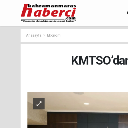
Anasayfa
Ekonomi
KMTSO’dan 