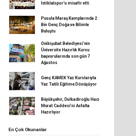
İstiklalspor’u misafir etti
Pusula Maraş Kamplarında 2
Bin Genç Doğa ve Bilimle
Buluştu
Onikişubat Belediyesi’nin
Üniversite Hazırlık Kursu
başvurularında son gün 7
Ağustos
Genç KAMEK Yaz Kurslarıyla
Yaz Tatili Eğitime Dönüşüyor
Büyükşehir, Dulkadiroğlu Hacı
Murat Caddesi’ni Asfalta
Hazırlıyor
En Çok Okunanlar