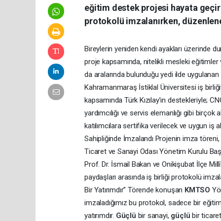
eğitim destek projesi hayata geçiri
protokolü imzalanırken, düzenlen
Bireylerin yeniden kendi ayakları üzerinde du
proje kapsamında, nitelikli mesleki eğitimle
da aralarında bulunduğu yedi ilde uygulanan 
Kahramanmaraş İstiklal Üniversitesi iş birliğ
kapsamında Türk Kızılay’ın destekleriyle; CNC 
yardımcılığı ve servis elemanlığı gibi birço
katılımcılara sertifika verilecek ve uygun iş
Sahipliğinde İmzalandı Projenin imza töreni
Ticaret ve Sanayi Odası Yönetim Kurulu Baş
Prof. Dr. İsmail Bakan ve Onikişubat İlçe Mi
paydaşları arasında iş birliği protokolü imza
Bir Yatırımdır” Törende konuşan
KMTSO
Yö
imzaladığımız bu protokol, sadece bir eğitim
yatırımdır.
Güçlü
bir sanayi,
güçlü
bir ticare