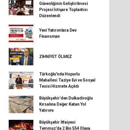
Güvenliğinin Geliştirilmesi
Projesi İstişare Toplantısı
Düzenlendi
Yeni Yatırımlara Dev
Finansman
ZİHNİYET ÖLMEZ
Türkoğlu'nda Hopurlu
Mahallesi Taziye Evi ve Sosyal
Tesisi Hizmete Açıldı
Büyükşehir’den Dulkadiroğlu
Kırsalına Değer Katan Yol
Yatırımı
Büyükşehir İtfaiyesi
Temmuz’da 2 Bin 554 Olaya