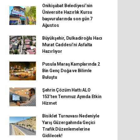
Onikişubat Belediyesi’nin
Üniversite Hazırlık Kursu
başvurularında son gün 7
Ağustos
Büyükşehir, Dulkadiroğlu Hacı
Murat Caddesi’ni Asfalta
Hazırlıyor
Pusula Maraş Kamplarında 2
Bin Genç Doğa ve Bilimle
Buluştu
Şehrin Çözüm Hattı ALO
153’ten Temmuz Ayında Etkin
Hizmet
Bisiklet Turnuvası Nedeniyle
Yarış Güzergahında Geçici
Trafik Düzenlemelerine
Gidilecek!