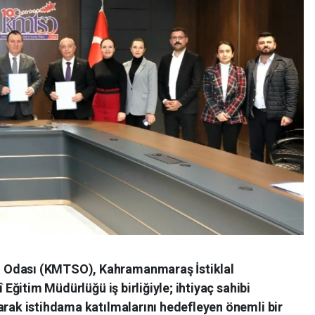
 Odası (KMTSO), Kahramanmaraş İstiklal
î Eğitim Müdürlüğü iş birliğiyle; ihtiyaç sahibi
arak istihdama katılmalarını hedefleyen önemli bir