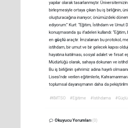
yapılar olarak tasarlanmıştır. Üniversitemiz
birleşmesiyle ortaya çıkan bu iş birliğinin, ü
oluşturacağına inanıyor; önümüzdeki dönemd
ediyorum.” Kurt: “Eğitim, İstihdam ve Umut D
konuşmasında şu ifadeleri kullandı: “Eğitim, b
en
güçlü
araçtır. İmzalanan bu protokol, me
istihdam, bir umut ve bir gelecek kapısı old
hayatına katılması, sosyal adalet ve fırsat eş
Müdürlüğü olarak, sahaya dokunan ve istih
Bu iş birliğinin şehrimiz adına hayırlı olm
Lisesi’nde verilen eğitimlerle, Kahramanmaraş
toplumsal dayanışmanın daha da pekiştirilm
#KMTSO
#Eğitime
#İstihdama
#Güçlü
Okuyucu Yorumları
(0)