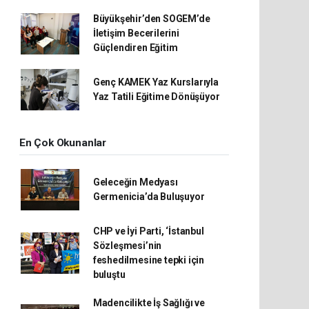
Büyükşehir’den SOGEM’de
İletişim Becerilerini
Güçlendiren Eğitim
Genç KAMEK Yaz Kurslarıyla
Yaz Tatili Eğitime Dönüşüyor
En Çok Okunanlar
Geleceğin Medyası
Germenicia’da Buluşuyor
CHP ve İyi Parti, ‘İstanbul
Sözleşmesi’nin
feshedilmesine tepki için
buluştu
Madencilikte İş Sağlığı ve