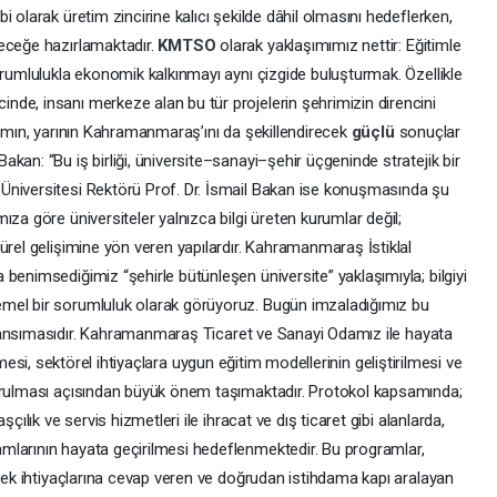
 olarak üretim zincirine kalıcı şekilde dâhil olmasını hedeflerken,
leceğe hazırlamaktadır.
KMTSO
olarak yaklaşımımız nettir: Eğitimle
orumlulukla ekonomik kalkınmayı aynı çizgide buluşturmak. Özellikle
de, insanı merkeze alan bu tür projelerin şehrimizin direncini
dımın, yarının Kahramanmaraş’ını da şekillendirecek
güçlü
sonuçlar
kan: “Bu iş birliği, üniversite–sanayi–şehir üçgeninde stratejik bir
Üniversitesi Rektörü Prof. Dr. İsmail Bakan ise konuşmasında şu
za göre üniversiteler yalnızca bilgi üreten kurumlar değil;
ürel gelişimine yön veren yapılardır. Kahramanmaraş İstiklal
benimsediğimiz “şehirle bütünleşen üniversite” yaklaşımıyla; bilgiyi
mel bir sorumluluk olarak görüyoruz. Bugün imzaladığımız bu
yansımasıdır. Kahramanmaraş Ticaret ve Sanayi Odamız ile hayata
irilmesi, sektörel ihtiyaçlara uygun eğitim modellerinin geliştirilmesi ve
turulması açısından büyük önem taşımaktadır. Protokol kapsamında;
çılık ve servis hizmetleri ile ihracat ve dış ticaret gibi alanlarda,
mlarının hayata geçirilmesi hedeflenmektedir. Bu programlar,
rçek ihtiyaçlarına cevap veren ve doğrudan istihdama kapı aralayan