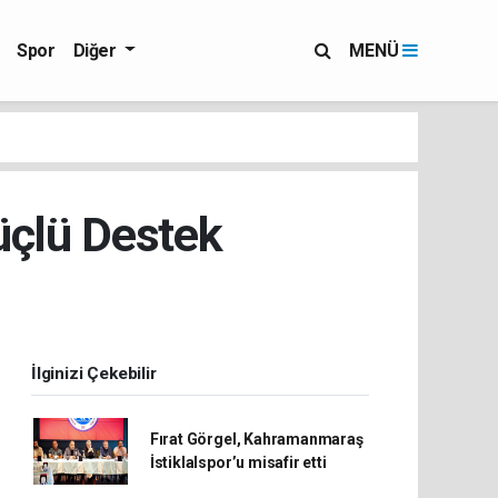
Spor
Diğer
MENÜ
üçlü Destek
İlginizi Çekebilir
Fırat Görgel, Kahramanmaraş
İstiklalspor’u misafir etti