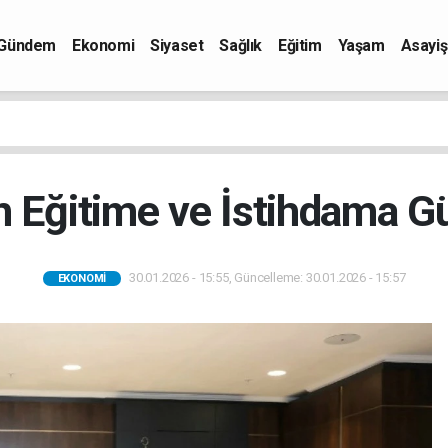
Gündem
Ekonomi
Siyaset
Sağlık
Eğitim
Yaşam
Asayiş
Eğitime ve İstihdama G
30.01.2026 - 15:55, Güncelleme: 30.01.2026 - 15:57
EKONOMI