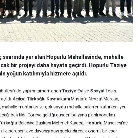
uç sınırında yer alan Hopurlu Mahallesinde, mahalle
cak bir projeyi daha hayata geçirdi. Hopurlu Taziye
in yoğun katılımıyla hizmete açıldı.
hallesi'nde yapımı tamamlanan
Taziye Evi
ve
Sosyal
Tesis,
çıldı. Açılışa
Türkoğlu
Kaymakamı Mustafa Nevzat Mercan,
ahalle muhtarları ve çok sayıda mahalle sakinleri katılırken, yeni
yacağı belirtildi. Göreve geldiği günden bu yana planlı yönetim
Türkoğlu
Belediye Başkanı Mehmet Karaca,
Hopurlu
Mahallesi'ne
birlik, beraberlik ve dayanışmayı güçlendirecek önemli bir eser