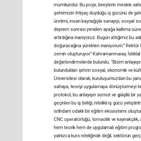
mümkündür. Bu proje, bireylerin meslek sahibi
şehrimizin ihtiyaç duyduğu iş gücünü de ge
üretimi, insan kaynağıyla sanayiyi, sosyal s
deprem sonrası yeniden ayağa kalkma sürecin
artırdığına inanıyoruz. Bugün attığımız bu a
doğuracağına yürekten inanıyorum.” Rektör Ba
zemin oluşturuyor” Kahramanmaraş İstiklal 
değerlendirmelerde bulundu: “Bizim anlayışımı
bulundukları şehrin sosyal, ekonomik ve kült
Üniversitesi olarak, kuruluşumuzdan bu yana 
sahaya, teoriyi uygulamaya dönüştürmeyi te
protokol, bu anlayışın somut ve
güçlü
bir 
geçirilen bu iş birliği; nitelikli iş gücü yetişt
istihdam odaklı bir eğitim ekosistemi oluş
CNC operatörlüğü, tornacılık ve kaynakçılık, aş
hem teorik hem de uygulamalı eğitim progra
yalnızca kurs niteliğinde değil; sektörün ge