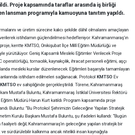
ldi. Proje kapsamında taraflar arasında iş birliği
en lansman programıyla kamuoyuna tanıtım yapıldı.
rmalarını ve üretim sürecine kalıcı şekilde dâhil olmalarını amaçlayan
r verilerek istihdamın güçlendirilmesi hedefleniyor. Kahramanmaraş’ın
proje, kentte KMTSO, Onikişubat İlçe Millî Eğitim Müdürlüğü ve
iyle yürütülüyor. Geniş Kapsamlı Mesleki Eğitimler Verilecek Proje
operatörlüğü, tornacılık, kaynakçılık, ihracat personeli eğitimi, aşçı
k alanda mesleki kurslar düzenlenecek. Eğitimleri başarıyla tamamlayan
 alanlarında istihdam edilmeleri sağlanacak. Protokol
KMTSO
Ev
,
KMTSO
ev sahipliğinde gerçekleştirildi. Törene; Kahramanmaraş
kanı Mustafa Buluntu, Kahramanmaraş İstiklal Üniversitesi Rektörü
llî Eğitim Müdürü Harun Kurt katıldı. Program kapsamında proje
landı. Buluntu: “Bu Protokol Şehrimizin Geleceğine Yapılan Stratejik
netim Kurulu Başkanı Mustafa Buluntu, şu ifadeleri kullandı: “Bugün
 faaliyeti değil; Kahramanmaraş’ın geleceğine yapılan stratejik bir
t ve sürdürülebilir kalkınma ancak nitelikli insan kaynağıyla