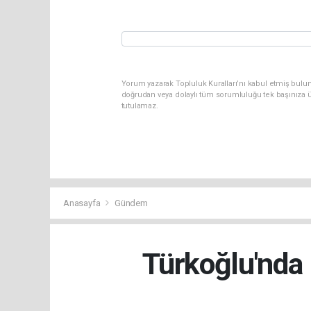
Yorum yazarak Topluluk Kuralları’nı kabul etmiş bul
doğrudan veya dolaylı tüm sorumluluğu tek başınıza ü
tutulamaz.
Anasayfa
Gündem
Türkoğlu'nda 