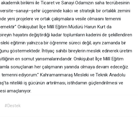
in akademik birikimi ile Ticaret ve Sanayi Odamızın saha tecrübesinin
niversite–sanayi–şehir üçgeninde kalıcı ve stratejik bir ortaklık zemini
e yeni projelere ve ortak çalışmalara vesile olmasını temenni
emektir” Onikişubat İlçe Millî Eğitim Müdürü Harun Kurt da
ireyin hayatını değiştirdiği kadar toplumların kaderini de şekillendiren
sleki eğitimin yalnızca bir öğrenme süreci değil; aynı zamanda bir
uğunu göstermektedir. İhtiyaç sahibi bireylerin meslek edinerek üretim
itliğinin en somut yansımalarındandır. Onikişubat İlçe Millî Eğitim
damla sonuçlanan her çalışmanın yanında olmaya devam edeceğiz.
asını temenni ediyorum.” Kahramanmaraş Mesleki ve Teknik Anadolu
’ta nitelikli iş gücünün artırılması, istihdamın güçlendirilmesi ve
esi amaçlanıyor.
#Destek