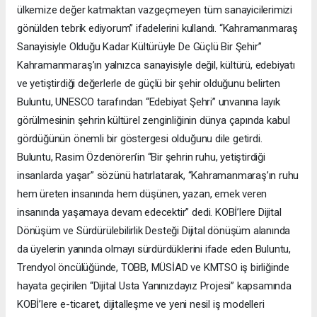
ülkemize değer katmaktan vazgeçmeyen tüm sanayicilerimizi
gönülden tebrik ediyorum” ifadelerini kullandı. “Kahramanmaraş
Sanayisiyle Olduğu Kadar Kültürüyle De Güçlü Bir Şehir”
Kahramanmaraş’ın yalnızca sanayisiyle değil, kültürü, edebiyatı
ve yetiştirdiği değerlerle de güçlü bir şehir olduğunu belirten
Buluntu, UNESCO tarafından “Edebiyat Şehri” unvanına layık
görülmesinin şehrin kültürel zenginliğinin dünya çapında kabul
gördüğünün önemli bir göstergesi olduğunu dile getirdi.
Buluntu, Rasim Özdenören’in “Bir şehrin ruhu, yetiştirdiği
insanlarda yaşar” sözünü hatırlatarak, “Kahramanmaraş’ın ruhu
hem üreten insanında hem düşünen, yazan, emek veren
insanında yaşamaya devam edecektir” dedi. KOBİ’lere Dijital
Dönüşüm ve Sürdürülebilirlik Desteği Dijital dönüşüm alanında
da üyelerin yanında olmayı sürdürdüklerini ifade eden Buluntu,
Trendyol öncülüğünde, TOBB, MÜSİAD ve KMTSO iş birliğinde
hayata geçirilen “Dijital Usta Yanınızdayız Projesi” kapsamında
KOBİ’lere e-ticaret, dijitalleşme ve yeni nesil iş modelleri