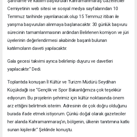
Şartname ve katılım başvuruları Kahramanmaraş Gazeteciler
Cemiyetinin web sitesi ve sosyal medya sayfalarından 10
Temmuz tarihinde yayınlanacak olup 15 Temmuz itibarı ile
yarışma başvuruları alınmaya başlanacaktır. 30 günlük başvuru
sürecinin tamamlanmasının ardından Belirlenen komiyon ve jüri
üyelerinin değerlendirmesi akabinde başarılı bulunan
katılımcıların daveti yapılacaktır.
Gala gecesi takvimi ayrıca belirlenip duyuru ve davetleri
yapılacaktır.” Dedi.
Toplantıda konuşan İl Kültür ve Turizm Müdürü Seydihan
Küçükdağlı ise “Gençlik ve Spor Bakanlığımıza çok teşekkür
ediyorum. Bu projelerin şehrimiz için kültür noktasında önem
arz ettiğini belirtmek isterim. Adresinin de çok doğru olduğunu
burada ifade etmek istiyorum. Çünkü doğal olarak gazeteciler
her alanda Kahramanmaraş’ın, bölgenin, ülkenin tanıtımına katkı
sunan kişilerdir.” Şeklinde konuştu.