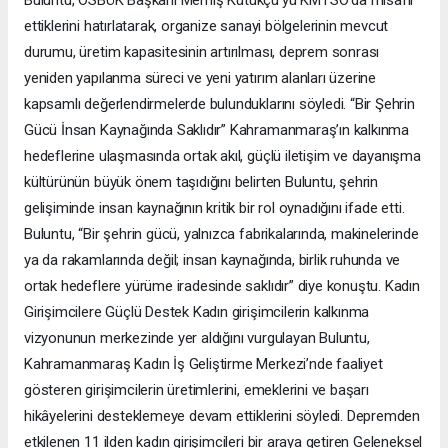
Buluntu, OSBÜK Başkanı Memiş Kütükçü’yü KMTSO’da misafir
ettiklerini hatırlatarak, organize sanayi bölgelerinin mevcut
durumu, üretim kapasitesinin artırılması, deprem sonrası
yeniden yapılanma süreci ve yeni yatırım alanları üzerine
kapsamlı değerlendirmelerde bulunduklarını söyledi. “Bir Şehrin
Gücü İnsan Kaynağında Saklıdır” Kahramanmaraş’ın kalkınma
hedeflerine ulaşmasında ortak akıl, güçlü iletişim ve dayanışma
kültürünün büyük önem taşıdığını belirten Buluntu, şehrin
gelişiminde insan kaynağının kritik bir rol oynadığını ifade etti.
Buluntu, “Bir şehrin gücü, yalnızca fabrikalarında, makinelerinde
ya da rakamlarında değil; insan kaynağında, birlik ruhunda ve
ortak hedeflere yürüme iradesinde saklıdır” diye konuştu. Kadın
Girişimcilere Güçlü Destek Kadın girişimcilerin kalkınma
vizyonunun merkezinde yer aldığını vurgulayan Buluntu,
Kahramanmaraş Kadın İş Geliştirme Merkezi’nde faaliyet
gösteren girişimcilerin üretimlerini, emeklerini ve başarı
hikâyelerini desteklemeye devam ettiklerini söyledi. Depremden
etkilenen 11 ilden kadın girişimcileri bir araya getiren Geleneksel