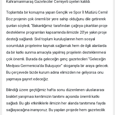
Kahramanmaraş Gazeteciler Cemiyeti üyeleri katıldı.
Toplantıda bir konuşma yapan Gençlik ve Spor İl Müdürü Cemil
Boz projenin çok önemli bir yere sahip olduğunu dile getirerek
şunları söyledi; “Bakanlığımız tarafından çağrıya çıkartılan proje
destekleme programları kapsamında ilimizde 20’ye yakın proje
desteği sağlandı. Sivil toplum kuruluşlarının hem sosyal
sorumluluk projelerine kaynak sağlamak hem de ilgili alanlarda
da bir katkı sunma amacıyla yapılmış projelerin desteklenmesi
çok önemli. Burada da geleceğin genç gazetecileri “Geleceğin
Medyası Germenicia’da Buluşuyor” sloganıyla bir araya gelecek.
Bu çerçevede bizde kurum adına elimizden ne geliyorsa onu
yapmaya gayret edeceğiz.
Bilindiği üzere geçtiğimiz hafta sonu düzenlenen uluslararası
bisiklet yarışması kentimizin tanıtımı açısında önemli katkı
sağladı. Bu gibi etkinliklerle ilimizin her alanda tanıtımına fayda
sağlayacağına inanıyoruz. Bu yapılan projede hem gazetecilik