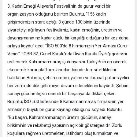
3. Kadın Emeği Alışveriş Festivali’nin de gurur verici bir
organizasyon olduğunu belirten Buluntu, “156 kadın
girişimcimizin stant açtığı, 3 günde 130 binin üzerinde
ziyaretçiyi ağırlayan festivalimiz; kadın emeğinin, üretimin ve
dayanışmanın ne kadar güçlü bir karşılığı olduğunu bir kez daha
ortaya koydu” dedi. “İSO 500’de 8 Firmamızın Yer Alması Gurur
Verici” TOBB 82. Genel Kurulu’nda Divan Kurulu Üyeliği görevini
üstlenerek Kahramanmaraş iş dünyasını Türkiye’nin en önemli
ekonomik karar platformlarından birinde temsil ettiklerini
hatırlatan Buluntu, şehrin üretim, yatırım ve ihracat potansiyelini
her zeminde dile getirmeye devam edeceklerini kaydetti. Şehrin
sanayi gücüne ilişkin önemli bir başarıya da dikkat çeken
Buluntu, İSO 500 listesinde 8 Kahramanmaraş firmasının yer
almasının büyük bir gurur kaynağı olduğunu söyledi. Buluntu,
“Bu başarı, Kahramanmaraş’ın üretim gücünün, sanayi
birikiminin ve rekabetçi yapısının açık bir göstergesidir. Zorlu
koşullara rağmen üretmekten, istihdam oluşturmaktan ve