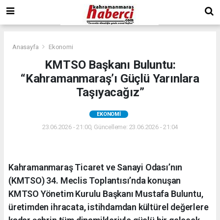
Anasayfa
Ekonomi
KMTSO Başkanı Buluntu:
“Kahramanmaraş’ı Güçlü Yarınlara
Taşıyacağız”
EKONOMI
23.06.2026 - 21:00, Güncelleme: 23.06.2026 - 21:04
Kahramanmaraş Ticaret ve Sanayi Odası’nın
(KMTSO) 34. Meclis Toplantısı’nda konuşan
KMTSO Yönetim Kurulu Başkanı Mustafa Buluntu,
üretimden ihracata, istihdamdan kültürel değerlere