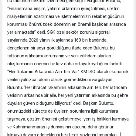
bu tablonun dikkatle izlenmesi gerektiğini vurguladı. Buluntu,
“Finansmana erişim, yatırım ortamının iyileştirilmesi, üretim
maliyetlerinin azaltılması ve işletmelerimizin rekabet gücünün
korunması önümüzdeki dönemin en önemli başlıkları arasında
yer almaktadır” dedi. SGK özel sektör zorunlu sigortalı
sayılarında 2026 yılının ilk aylarında 160 bin bandında
dengelenen bir seyir görüldüğünü ifade eden Buluntu, bu
tablonun istihdamı korumanın ve yeni istihdam alanları
oluşturmanın önemini bir kez daha ortaya koyduğunu belirtti.
“Her Rakamın Arkasında Alın Teri Var” KMTSO olarak ekonomik
verileri yalnızca rakam olarak görmediklerini vurgulayan
Buluntu, “Her ihracat rakamının arkasında alın teri, her istihdam
verisinin arkasında bir aile, her yeni yatırımın arkasında bu şehre
duyulan güven olduğunu biliyoruz” dedi. Başkan Buluntu,
önümüzdeki süreçte de üyelerin sorunlarını ilgili kurumlara
taşımaya, çözüm önerileri geliştirmeye, yeni iş birlikleri kurmaya
ve Kahramanmaraş iş dünyasının gücünü daha görünür
kılmaya devam edeceklerini belirterek sözlerini tamamladı. İl