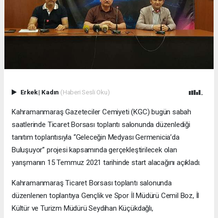
Erkek
|
Kadın
(Haberi Sesli Oku)
Kahramanmaraş Gazeteciler Cemiyeti (KGC) bugün sabah
saatlerinde Ticaret Borsası toplantı salonunda düzenlediği
tanıtım toplantısıyla “Geleceğin Medyası Germenicia’da
Buluşuyor” projesi kapsamında gerçekleştirilecek olan
yarışmanın 15 Temmuz 2021 tarihinde start alacağını açıkladı.
Kahramanmaraş Ticaret Borsası toplantı salonunda
düzenlenen toplantıya Gençlik ve Spor İl Müdürü Cemil Boz, İl
Kültür ve Turizm Müdürü Seydihan Küçükdağlı,