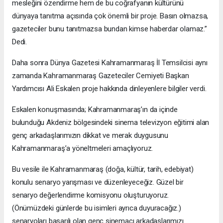
mesleğini özendirme hem de bu coğrafyanın kültürünü
dünyaya tanıtma açısında çok önemli bir proje. Basın olmazsa,
gazeteciler bunu tanıtmazsa bundan kimse haberdar olamaz.”
Dedi.
Daha sonra Dünya Gazetesi Kahramanmaraş İl Temsilcisi aynı
zamanda Kahramanmaraş Gazeteciler Cemiyeti Başkan
Yardımcısı Ali Eskalen proje hakkında dinleyenlere bilgiler verdi.
Eskalen konuşmasında; Kahramanmaraş’ın da içinde
bulunduğu Akdeniz bölgesindeki sinema televizyon eğitimi alan
genç arkadaşlarımızın dikkat ve merak duygusunu
Kahramanmaraş’a yöneltmeleri amaçlıyoruz.
Bu vesile ile Kahramanmaraş (doğa, kültür, tarih, edebiyat)
konulu senaryo yarışması ve düzenleyeceğiz. Güzel bir
senaryo değerlendirme komisyonu oluşturuyoruz.
(Önümüzdeki günlerde bu isimleri ayrıca duyuracağız.)
senaryoları başarılı olan genç sinemacı arkadaşlarımızı