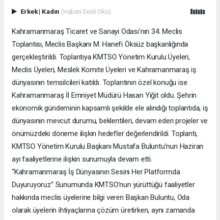
Erkek
|
Kadın
(Haberi Sesli Oku)
Kahramanmaraş Ticaret ve Sanayi Odası’nın 34. Meclis
Toplantısı, Meclis Başkanı M. Hanefi Öksüz başkanlığında
gerçekleştirildi. Toplantıya KMTSO Yönetim Kurulu Üyeleri,
Meclis Üyeleri, Meslek Komite Üyeleri ve Kahramanmaraş iş
dünyasının temsilcileri katıldı. Toplantının özel konuğu ise
Kahramanmaraş İl Emniyet Müdürü Hasan Yiğit oldu. Şehrin
ekonomik gündeminin kapsamlı şekilde ele alındığı toplantıda, iş
dünyasının mevcut durumu, beklentileri, devam eden projeler ve
önümüzdeki döneme ilişkin hedefler değerlendirildi. Toplantı,
KMTSO Yönetim Kurulu Başkanı Mustafa Buluntu’nun Haziran
ayı faaliyetlerine ilişkin sunumuyla devam etti.
“Kahramanmaraş İş Dünyasının Sesini Her Platformda
Duyuruyoruz” Sunumunda KMTSO’nun yürüttüğü faaliyetler
hakkında meclis üyelerine bilgi veren Başkan Buluntu, Oda
olarak üyelerin ihtiyaçlarına çözüm üretirken, aynı zamanda