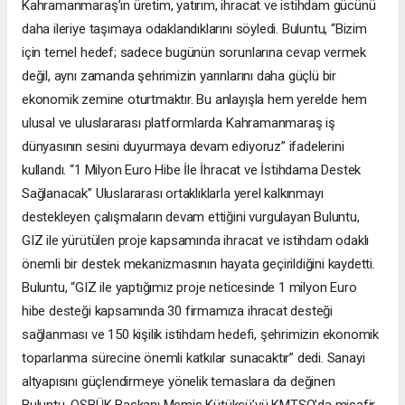
Kahramanmaraş’ın üretim, yatırım, ihracat ve istihdam gücünü
daha ileriye taşımaya odaklandıklarını söyledi. Buluntu, “Bizim
için temel hedef; sadece bugünün sorunlarına cevap vermek
değil, aynı zamanda şehrimizin yarınlarını daha güçlü bir
ekonomik zemine oturtmaktır. Bu anlayışla hem yerelde hem
ulusal ve uluslararası platformlarda Kahramanmaraş iş
dünyasının sesini duyurmaya devam ediyoruz” ifadelerini
kullandı. “1 Milyon Euro Hibe İle İhracat ve İstihdama Destek
Sağlanacak” Uluslararası ortaklıklarla yerel kalkınmayı
destekleyen çalışmaların devam ettiğini vurgulayan Buluntu,
GIZ ile yürütülen proje kapsamında ihracat ve istihdam odaklı
önemli bir destek mekanizmasının hayata geçirildiğini kaydetti.
Buluntu, “GIZ ile yaptığımız proje neticesinde 1 milyon Euro
hibe desteği kapsamında 30 firmamıza ihracat desteği
sağlanması ve 150 kişilik istihdam hedefi, şehrimizin ekonomik
toparlanma sürecine önemli katkılar sunacaktır” dedi. Sanayi
altyapısını güçlendirmeye yönelik temaslara da değinen