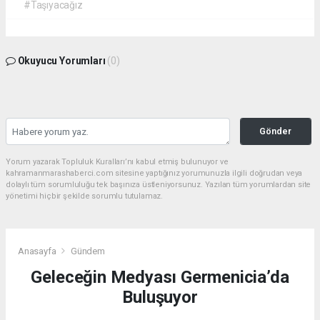
#Taşıyacağız
Okuyucu Yorumları
(0)
Gönder
Yorum yazarak Topluluk Kuralları’nı kabul etmiş bulunuyor ve
kahramanmarashaberci.com sitesine yaptığınız yorumunuzla ilgili doğrudan veya
dolaylı tüm sorumluluğu tek başınıza üstleniyorsunuz. Yazılan tüm yorumlardan site
yönetimi hiçbir şekilde sorumlu tutulamaz.
Anasayfa
Gündem
Geleceğin Medyası Germenicia’da
Buluşuyor