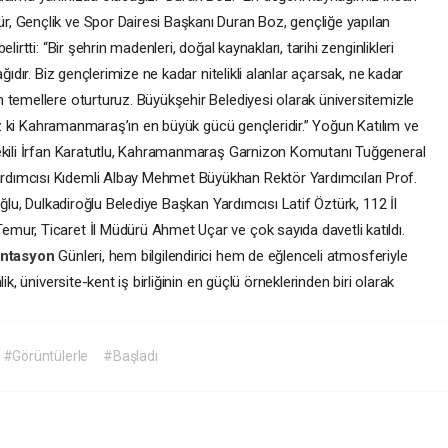
, Gençlik ve Spor Dairesi Başkanı Duran Boz, gençliğe yapılan
irtti: “Bir şehrin madenleri, doğal kaynakları, tarihi zenginlikleri
ğıdır. Biz gençlerimize ne kadar nitelikli alanlar açarsak, ne kadar
 temellere oturturuz. Büyükşehir Belediyesi olarak üniversitemizle
ruz ki Kahramanmaraş’ın en büyük gücü gençleridir.” Yoğun Katılım ve
vekili İrfan Karatutlu, Kahramanmaraş Garnizon Komutanı Tuğgeneral
dımcısı Kıdemli Albay Mehmet Büyükhan Rektör Yardımcıları Prof.
oğlu, Dulkadiroğlu Belediye Başkan Yardımcısı Latif Öztürk, 112 İl
ur, Ticaret İl Müdürü Ahmet Uçar ve çok sayıda davetli katıldı.
antasyon
Günleri, hem bilgilendirici hem de eğlenceli atmosferiyle
lik, üniversite-kent iş birliğinin en güçlü örneklerinden biri olarak
#Görüntülerle
#Başladı