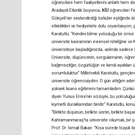
öğrencilere hem faaliyetlerini anlattı hem de
Aradaydı Etkinlik boyunca,
KİÜ
öğrencileri F
Gökçeli’nin seslendirdiği türküler eşliğinde 
etkinlikleri ve hediyelerle dolu oryantasyon, 
Karatutlu: “Kendini bilme yolculuğu bir ömür
üniversite kavramının evrensel niteliğine ve Kİ
üniversiteye başladığınızda, aslında sadece
Üniversite; düşüncenin, sorgulamanın, öğren
bağımsızlığın, özgürlüğün ve kendi ayakları
sorumluluktur.” Milletvekili Karatutlu, gençle
üniversite öğrencisiydim. O gün attığım adı
yüksek lisans eğitimimi tamamladım. Çünkü ö
diyen Yunus Emre’nin sözüyle, bu yolculuğu
kıymetli duraklarından biridir.” Karatutlu, 
“Birlikte düşünün, birlikte üretin, birlikte b
Kahramanmaraş’ta üniversite okumak, bir şeh
Prof. Dr. İsmail Bakan: “Kısa sürede büyük b