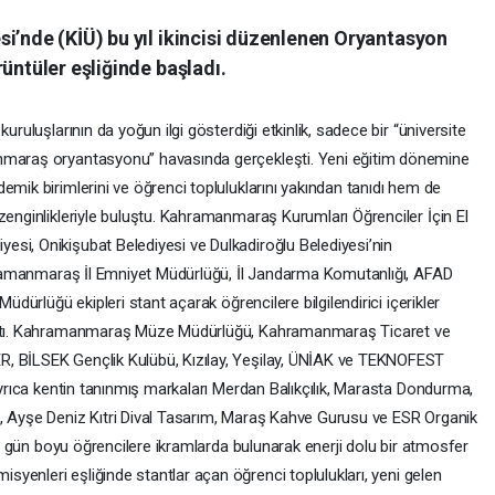
i’nde (KİÜ) bu yıl ikincisi düzenlenen Oryantasyon
üntüler eşliğinde başladı.
uruluşlarının da yoğun ilgi gösterdiği etkinlik, sadece bir “üniversite
anmaraş oryantasyonu” havasında gerçekleşti. Yeni eğitim dönemine
emik birimlerini ve öğrenci topluluklarını yakından tanıdı hem de
zenginlikleriyle buluştu. Kahramanmaraş Kurumları Öğrenciler İçin El
si, Onikişubat Belediyesi ve Dulkadiroğlu Belediyesi’nin
Kahramanmaraş İl Emniyet Müdürlüğü, İl Jandarma Komutanlığı, AFAD
Müdürlüğü ekipleri stant açarak öğrencilere bilgilendirici içerikler
yaptı. Kahramanmaraş Müze Müdürlüğü, Kahramanmaraş Ticaret ve
R, BİLSEK Gençlik Kulübü, Kızılay, Yeşilay, ÜNİAK ve TEKNOFEST
 Ayrıca kentin tanınmış markaları Merdan Balıkçılık, Marasta Dondurma,
i, Ayşe Deniz Kıtri Dival Tasarım, Maraş Kahve Gurusu ve ESR Organik
ise gün boyu öğrencilere ikramlarda bulunarak enerji dolu bir atmosfer
yenleri eşliğinde stantlar açan öğrenci toplulukları, yeni gelen