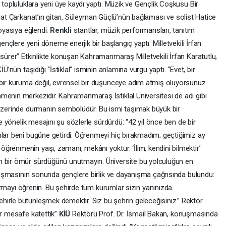
 topluluklara yeni üye kaydı yaptı. Müzik ve Gençlik Coşkusu Bir
ırat Çarkanat’ın gitarı, Süleyman Güçlü’nün bağlaması ve solist Hatice
doyasıya eğlendi.
Renkli
stantlar, müzik performansları, tanıtım
gençlere yeni döneme enerjik bir başlangıç yaptı. Milletvekili İrfan
 sürer” Etkinlikte konuşan Kahramanmaraş Milletvekili İrfan Karatutlu,
Ü’nün taşıdığı “İstiklal” isminin anlamına vurgu yaptı. “Evet, bir
 bir kuruma değil, evrensel bir düşünceye adım atmış oluyorsunuz.
menin merkezidir. Kahramanmaraş İstiklal Üniversitesi de adı gibi
 üzerinde durmanın sembolüdür. Bu ismi taşımak büyük bir
re yönelik mesajını şu sözlerle sürdürdü: “42 yıl önce ben de bir
mlar beni bugüne getirdi. Öğrenmeyi hiç bırakmadım; geçtiğimiz ay
ğrenmenin yaşı, zamanı, mekânı yoktur. ‘İlim, kendini bilmektir’
n bir ömür sürdüğünü unutmayın. Üniversite bu yolculuğun en
konuşmasının sonunda gençlere birlik ve dayanışma çağrısında bulundu:
aşarmayı öğrenin. Bu şehirde tüm kurumlar sizin yanınızda.
irle bütünleşmek demektir. Siz bu şehrin geleceğisiniz.” Rektör
ir mesafe katettik”
KİÜ
Rektörü Prof. Dr. İsmail Bakan, konuşmasında