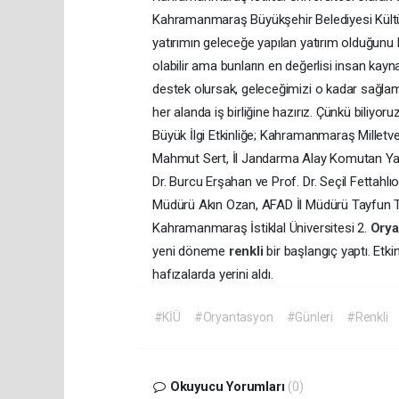
Kahramanmaraş Büyükşehir Belediyesi Kültür
yatırımın geleceğe yapılan yatırım olduğunu bel
olabilir ama bunların en değerlisi insan kayna
destek olursak, geleceğimizi o kadar sağlam
her alanda iş birliğine hazırız. Çünkü biliyo
Büyük İlgi Etkinliğe; Kahramanmaraş Millet
Mahmut Sert, İl Jandarma Alay Komutan Yar
Dr. Burcu Erşahan ve Prof. Dr. Seçil Fettahlı
Müdürü Akın Ozan, AFAD İl Müdürü Tayfun Tem
Kahramanmaraş İstiklal Üniversitesi 2.
Ory
yeni döneme
renkli
bir başlangıç yaptı. Etkin
hafızalarda yerini aldı.
#KİÜ
#Oryantasyon
#Günleri
#Renkli
Okuyucu Yorumları
(0)