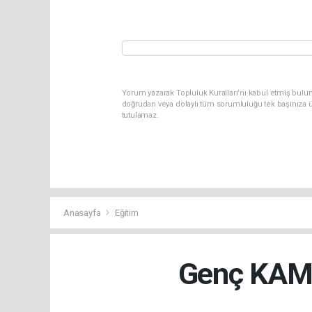
Yorum yazarak Topluluk Kuralları’nı kabul etmiş bul
doğrudan veya dolaylı tüm sorumluluğu tek başınıza ü
tutulamaz.
Anasayfa
Eğitim
Genç KAMEK