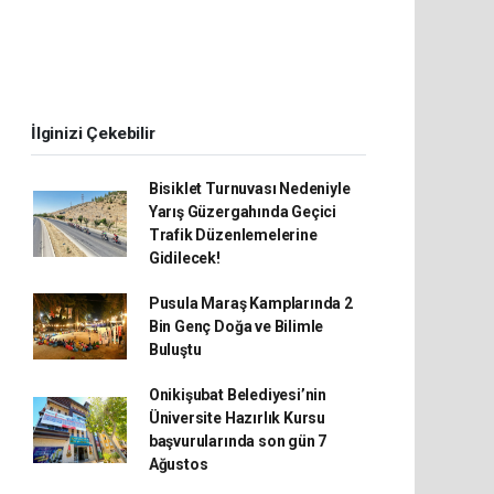
İlginizi Çekebilir
Bisiklet Turnuvası Nedeniyle
Yarış Güzergahında Geçici
Trafik Düzenlemelerine
Gidilecek!
Pusula Maraş Kamplarında 2
Bin Genç Doğa ve Bilimle
Buluştu
Onikişubat Belediyesi’nin
Üniversite Hazırlık Kursu
başvurularında son gün 7
Ağustos