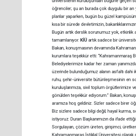
üniversitenin kuruluşundan bugüne geçen süre
öğrenciler; şu an burada çok duygulu bir an 
planlar yaparken, bugün bu güzel kampüsümüzde
kısa bir sürede devletimizin, bakanlıklarımız
Bugün artık derslik sorunumuz yok, etkinlik a
tamamlanıyor.
KİÜ
artık sadece bir üniversi
Bakan, konuşmasının devamında Kahramanm
kurumlara teşekkür etti: “Kahramanmaraş B
Belediyelerimize kadar her zaman yanımızd
üzerinde bulunduğumuz alanın asfaltı dahi iki
ruhu, şehir-üniversite bütünleşmesinin en 
kuruluşlarımıza, sivil toplum örgütlerimize 
gönülden teşekkür ediyorum.” Bakan, konuşma
aramıza hoş geldiniz. Sizler sadece birer öğre
Biz sizlere sadece bilgi değil; hayal kurma
istiyoruz. Duran Başkanımızın da ifade ettiği g
Sorgulayan, çözüm üreten, girişimci, üretken 
Kahramanmaraş İstiklal Üniversitesi olarak 