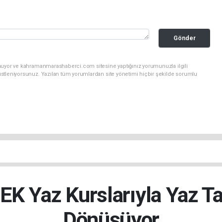
Gönder
unuyor ve kahramanmarashaberci.com sitesine yaptığınız yorumunuzla ilgili
stleniyorsunuz. Yazılan tüm yorumlardan site yönetimi hiçbir şekilde sorumlu
 Yaz Kurslarıyla Yaz Tat
Dönüşüyor