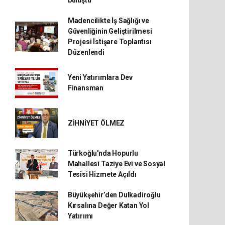
buluştu
Madencilikte İş Sağlığı ve
Güvenliğinin Geliştirilmesi
Projesi İstişare Toplantısı
Düzenlendi
Yeni Yatırımlara Dev
Finansman
ZİHNİYET ÖLMEZ
Türkoğlu'nda Hopurlu
Mahallesi Taziye Evi ve Sosyal
Tesisi Hizmete Açıldı
Büyükşehir’den Dulkadiroğlu
Kırsalına Değer Katan Yol
Yatırımı