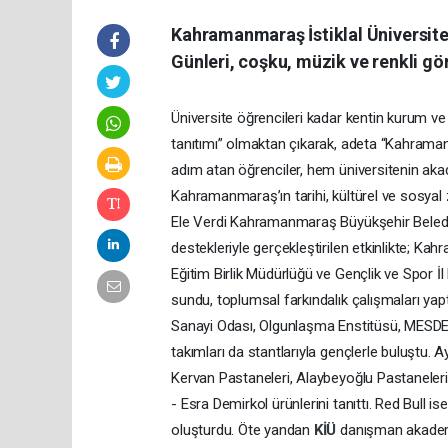
Kahramanmaraş İstiklal Üniversites
Günleri, coşku, müzik ve renkli gör
Üniversite öğrencileri kadar kentin kurum ve k
tanıtımı” olmaktan çıkarak, adeta “Kahram
adım atan öğrenciler, hem üniversitenin akad
Kahramanmaraş’ın tarihi, kültürel ve sosyal 
Ele Verdi Kahramanmaraş Büyükşehir Belediye
destekleriyle gerçekleştirilen etkinlikte; 
Eğitim Birlik Müdürlüğü ve Gençlik ve Spor İl 
sundu, toplumsal farkındalık çalışmaları 
Sanayi Odası, Olgunlaşma Enstitüsü, MESDE
takımları da stantlarıyla gençlerle buluştu.
Kervan Pastaneleri, Alaybeyoğlu Pastaneler
- Esra Demirkol ürünlerini tanıttı. Red Bull 
oluşturdu. Öte yandan
KİÜ
danışman akademis