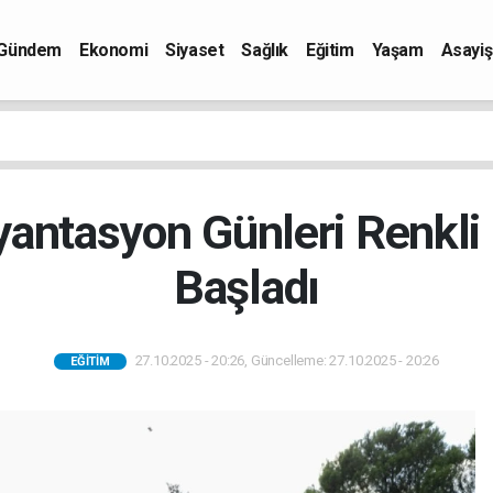
Gündem
Ekonomi
Siyaset
Sağlık
Eğitim
Yaşam
Asayiş
yantasyon Günleri Renkli
Başladı
27.10.2025 - 20:26, Güncelleme: 27.10.2025 - 20:26
EĞITIM