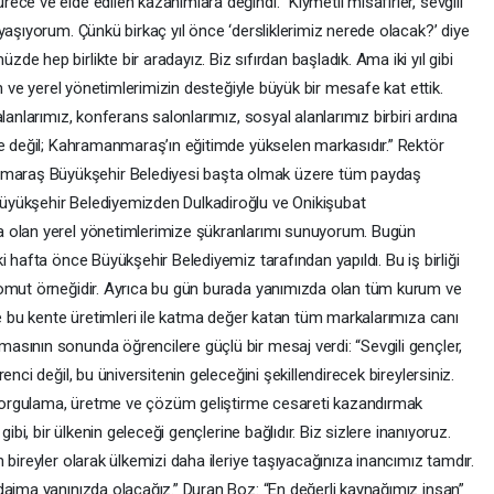
ce ve elde edilen kazanımlara değindi. “Kıymetli misafirler, sevgili
yaşıyorum. Çünkü birkaç yıl önce ‘dersliklerimiz nerede olacak?’ diye
 hep birlikte bir aradayız. Biz sıfırdan başladık. Ama iki yıl gibi
ın ve yerel yönetimlerimizin desteğiyle büyük bir mesafe kat ettik.
lanlarımız, konferans salonlarımız, sosyal alanlarımız birbiri ardına
te değil; Kahramanmaraş’ın eğitimde yükselen markasıdır.” Rektör
araş Büyükşehir Belediyesi başta olmak üzere tüm paydaş
üyükşehir Belediyemizden Dulkadiroğlu ve Onikişubat
a olan yerel yönetimlerimize şükranlarımı sunuyorum. Bugün
 hafta önce Büyükşehir Belediyemiz tarafından yapıldı. Bu iş birliği
somut örneğidir. Ayrıca bu gün burada yanımızda olan tüm kurum ve
ve bu kente üretimleri ile katma değer katan tüm markalarımıza canı
sının sonunda öğrencilere güçlü bir mesaj verdi: “Sevgili gençler,
nci değil, bu üniversitenin geleceğini şekillendirecek bireylersiniz.
, sorgulama, üretme ve çözüm geliştirme cesareti kazandırmak
ibi, bir ülkenin geleceği gençlerine bağlıdır. Biz sizlere inanıyoruz.
bireyler olarak ülkemizi daha ileriye taşıyacağınıza inancımız tamdır.
daima yanınızda olacağız.” Duran Boz: “En değerli kaynağımız insan”