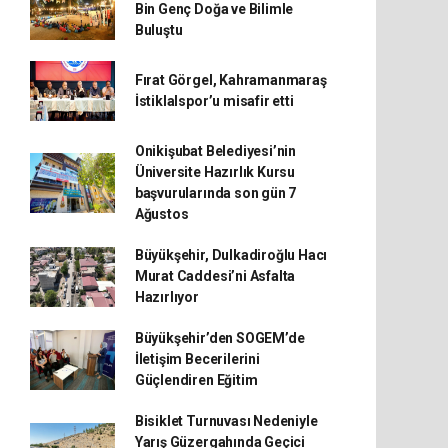
Bin Genç Doğa ve Bilimle
Buluştu
Fırat Görgel, Kahramanmaraş
İstiklalspor’u misafir etti
Onikişubat Belediyesi’nin
Üniversite Hazırlık Kursu
başvurularında son gün 7
Ağustos
Büyükşehir, Dulkadiroğlu Hacı
Murat Caddesi’ni Asfalta
Hazırlıyor
Büyükşehir’den SOGEM’de
İletişim Becerilerini
Güçlendiren Eğitim
Bisiklet Turnuvası Nedeniyle
Yarış Güzergahında Geçici