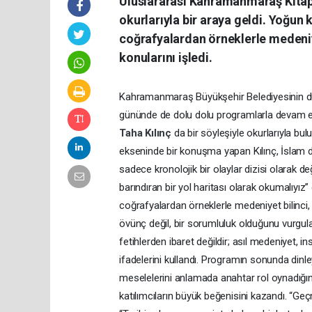
Uluslararası Kahramanmaraş Kitap 
okurlarıyla bir araya geldi. Yoğun k
coğrafyalardan örneklerle medeniyet
konularını işledi.
Kahramanmaraş Büyükşehir Belediyesinin d
gününde de dolu dolu programlarla devam edi
Taha Kılınç
da bir söyleşiyle okurlarıyla bu
ekseninde bir konuşma yapan Kılınç, İslam d
sadece kronolojik bir olaylar dizisi olarak 
barındıran bir yol haritası olarak okumalıyız” 
coğrafyalardan örneklerle medeniyet bilinci, şe
övünç değil, bir sorumluluk olduğunu vurgula
fetihlerden ibaret değildir; asıl medeniyet, 
ifadelerini kullandı. Programın sonunda dinley
meselelerini anlamada anahtar rol oynadığını 
katılımcıların büyük beğenisini kazandı. “Geç