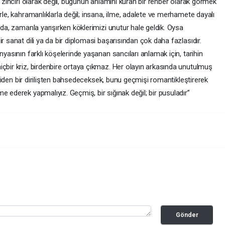
r zinciri olarak değil, bugünün anlamını kuran bir rehber olarak görmek
rle, kahramanlıklarla değil; insana, ilme, adalete ve merhamete dayalı
ğda, zamanla yarışırken köklerimizi unutur hale geldik. Oysa
r sanat dili ya da bir diplomasi başarısından çok daha fazlasıdır.
nyasının farklı köşelerinde yaşanan sancıları anlamak için, tarihin
içbir kriz, birdenbire ortaya çıkmaz. Her olayın arkasında unutulmuş
yeniden bir dirilişten bahsedeceksek, bunu geçmişi romantikleştirerek
e ederek yapmalıyız. Geçmiş, bir sığınak değil; bir pusuladır”
Gönder