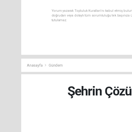
Yorum yazarak Topluluk Kuralları’nı kabul etmiş bul
doğrudan veya dolaylı tüm sorumluluğu tek başınıza ü
tutulamaz.
Anasayfa
Gündem
Şehrin Çöz