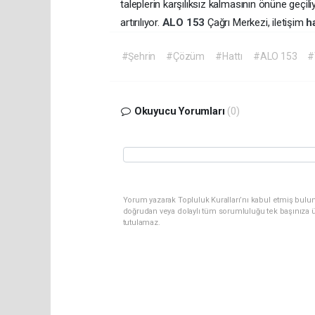
taleplerin karşılıksız kalmasının önüne geçi
artırılıyor.
ALO 153
Çağrı Merkezi, iletişim
h
#Şehrin
#Çözüm
#Hattı
#ALO 153
#
Okuyucu Yorumları
(0)
Yorum yazarak Topluluk Kuralları’nı kabul etmiş bul
doğrudan veya dolaylı tüm sorumluluğu tek başınıza ü
tutulamaz.