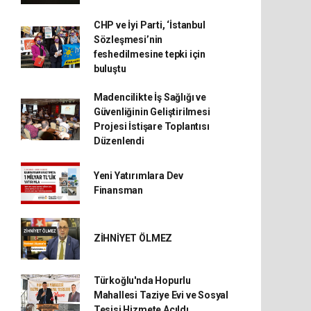
CHP ve İyi Parti, ‘İstanbul
Sözleşmesi’nin
feshedilmesine tepki için
buluştu
Madencilikte İş Sağlığı ve
Güvenliğinin Geliştirilmesi
Projesi İstişare Toplantısı
Düzenlendi
Yeni Yatırımlara Dev
Finansman
ZİHNİYET ÖLMEZ
Türkoğlu'nda Hopurlu
Mahallesi Taziye Evi ve Sosyal
Tesisi Hizmete Açıldı