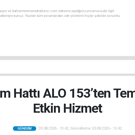
unuyor ve kahramanmarashaberci.com sitesine yaptığınız yorumunuzla ilgili
stleniyorsunuz. Yazılan tüm yorumlardan site yönetimi hiçbir şekilde sorumlu
üm Hattı ALO 153’ten Te
Etkin Hizmet
05.08.2026 - 13:42, Güncelleme: 05.08.2026 - 13:42
GÜNDEM