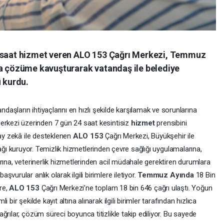
4 saat hizmet veren ALO 153 Çağrı Merkezi, Temmuz
ca çözüme kavuşturarak vatandaş ile belediye
ü kurdu.
şların ihtiyaçlarını en hızlı şekilde karşılamak ve sorunlarına
erkezi üzerinden 7 gün 24 saat kesintisiz
hizmet
prensibini
pay zekâ ile desteklenen
ALO 153
Çağrı Merkezi, Büyükşehir ile
m ağı kuruyor. Temizlik hizmetlerinden çevre sağlığı uygulamalarına,
rına, veterinerlik hizmetlerinden acil müdahale gerektiren durumlara
urular anlık olarak ilgili birimlere iletiyor.
Temmuz
Ayında
18 Bin
öre,
ALO 153
Çağrı Merkezi’ne toplam 18 bin 646 çağrı ulaştı. Yoğun
bir şekilde kayıt altına alınarak ilgili birimler tarafından hızlıca
rılar, çözüm süreci boyunca titizlikle takip ediliyor. Bu sayede