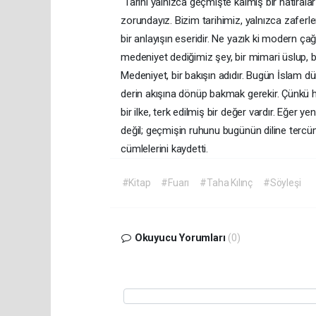
“Tarihi yalnızca geçmişte kalmış bir hatırala
zorundayız. Bizim tarihimiz, yalnızca zaferle
bir anlayışın eseridir. Ne yazık ki modern ça
medeniyet dediğimiz şey, bir mimari üslup, bi
Medeniyet, bir bakışın adıdır. Bugün İslam dü
derin akışına dönüp bakmak gerekir. Çünkü h
bir ilke, terk edilmiş bir değer vardır. Eğer 
değil; geçmişin ruhunu bugünün diline tercüm
cümlelerini kaydetti.
#Kitap
#Fuarı
#Taha Kılınç
#Söyleşi
Okuyucu Yorumları
(0)