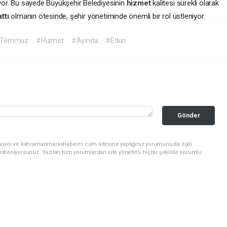
liyor. Bu sayede Büyükşehir Belediyesinin
hizmet
kalitesi sürekli olarak
attı
olmanın ötesinde, şehir yönetiminde önemli bir rol üstleniyor.
Temmuz
#Hizmet
#Ayında
#Etkin
Gönder
unuyor ve kahramanmarashaberci.com sitesine yaptığınız yorumunuzla ilgili
stleniyorsunuz. Yazılan tüm yorumlardan site yönetimi hiçbir şekilde sorumlu