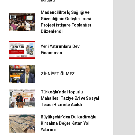
buluştu
Madencilikte İş Sağlığı ve
Güvenliğinin Geliştirilmesi
Projesi İstişare Toplantısı
Düzenlendi
Yeni Yatırımlara Dev
Finansman
ZİHNİYET ÖLMEZ
Türkoğlu'nda Hopurlu
Mahallesi Taziye Evi ve Sosyal
Tesisi Hizmete Açıldı
Büyükşehir’den Dulkadiroğlu
Kırsalına Değer Katan Yol
Yatırımı