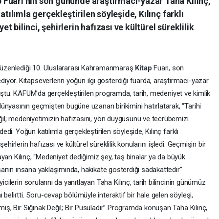
Fuarı’nın son gününde araştırmacı-yazar Taha Kılınç,
atılımla gerçekleştirilen söyleşide, Kılınç farklı
 bilinci, şehirlerin hafızası ve kültürel süreklilik
üzenlediği 10. Uluslararası Kahramanmaraş
Kitap
Fuarı, son
yor. Kitapseverlerin yoğun ilgi gösterdiği fuarda, araştırmacı-yazar
luştu. KAFUM’da gerçekleştirilen programda, tarih, medeniyet ve kimlik
ünyasının geçmişten bugüne uzanan birikimini hatırlatarak, “Tarihi
değil; medeniyetimizin hafızasını, yön duygusunu ve tecrübemizi
dedi. Yoğun katılımla gerçekleştirilen söyleşide, Kılınç farklı
hirlerin hafızası ve kültürel süreklilik konularını işledi. Geçmişin bir
yan Kılınç, “Medeniyet dediğimiz şey, taş binalar ya da büyük
insanın insana yaklaşımında, hakikate gösterdiği sadakattedir”
icilerin sorularını da yanıtlayan Taha Kılınç, tarih bilincinin günümüz
belirtti. Soru-cevap bölümüyle interaktif bir hale gelen söyleşi,
miş, Bir Sığınak Değil; Bir Pusuladır” Programda konuşan Taha Kılınç,