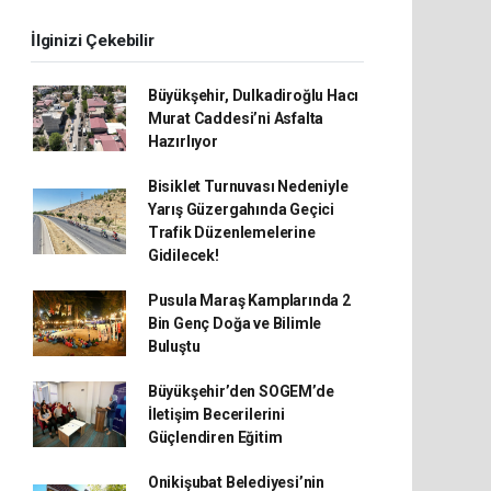
İlginizi Çekebilir
Büyükşehir, Dulkadiroğlu Hacı
Murat Caddesi’ni Asfalta
Hazırlıyor
Bisiklet Turnuvası Nedeniyle
Yarış Güzergahında Geçici
Trafik Düzenlemelerine
Gidilecek!
Pusula Maraş Kamplarında 2
Bin Genç Doğa ve Bilimle
Buluştu
Büyükşehir’den SOGEM’de
İletişim Becerilerini
Güçlendiren Eğitim
Onikişubat Belediyesi’nin