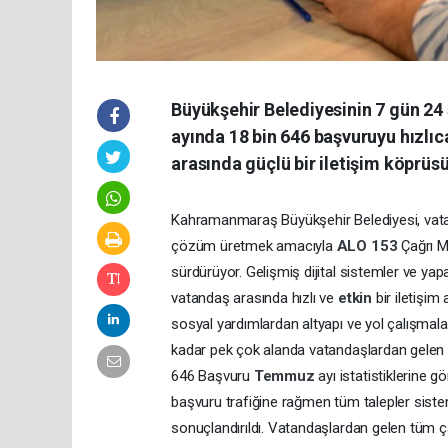
Büyükşehir Belediyesinin 7 gün 2
ayında 18 bin 646 başvuruyu hızlı
arasında güçlü bir iletişim köprüs
Kahramanmaraş Büyükşehir Belediyesi, vatanda
çözüm üretmek amacıyla
ALO 153
Çağrı M
sürdürüyor. Gelişmiş dijital sistemler ve ya
vatandaş arasında hızlı ve
etkin
bir iletişi
sosyal yardımlardan altyapı ve yol çalışmala
kadar pek çok alanda vatandaşlardan gelen başv
646 Başvuru
Temmuz
ayı istatistiklerine g
başvuru trafiğine rağmen tüm talepler sistemli 
sonuçlandırıldı. Vatandaşlardan gelen tüm çağ