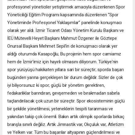
profesyonel yöneticiler yetiştirmek amacıyla düzenlenen Spor
Yöneticiliği Eğitim Programı kapsamında düzenlenen “Spor
Yönetiminde Profesyonel Yaklaşımlar” panelinde konuşmacı
olarak yer aldı. İzmir Ticaret Odası Yönetim Kurulu Başkanı ve
İEÜ Mütevelli Heyet Başkanı Mahmut Özgener ile Göztepe
Onursal Başkanı Mehmet Sepil’in de konuşmacı olarak yer
aldığı oturumda Kasapoğlu; Bu projenin hem spor camiamız
hem de İzmir'imiz için hayırlı olmasını diliyorum. Türkiye'nin
spor yürüyüşü hakikaten yıllara sari bir süreçtir; sporda başarı
bugünden yarına gerçekleşen bir durum değildir. Sizler de çok
iyi biliyorsunuz ki spor; güçlü bir yönetim gerektiren,
fedakarlıklar barındıran, gevşemeden ve bırakmadan sabırla
taçlandırılacak çok uzun bir süreçtir. Spor ekosisteminin güçlü
bir şekilde yönetilmesi, yeteneklerin tespiti taranması ve
yakından takip çok önemli. Bakın artık olimpik sporlarda birkaç
branşla sınırlı değiliz. Artık Jimnastik var, Okçuluk var, Atletizm
ve Yelken var. Tüm bu başarılar altyapının güçlendirilmesi ve