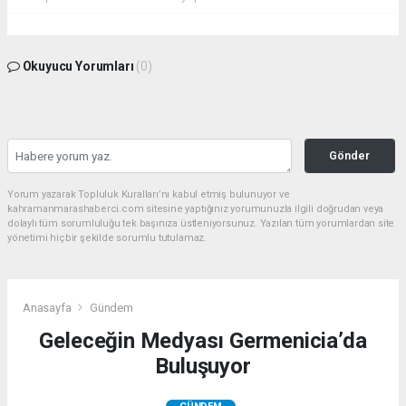
Okuyucu Yorumları
(0)
Gönder
Yorum yazarak Topluluk Kuralları’nı kabul etmiş bulunuyor ve
kahramanmarashaberci.com sitesine yaptığınız yorumunuzla ilgili doğrudan veya
dolaylı tüm sorumluluğu tek başınıza üstleniyorsunuz. Yazılan tüm yorumlardan site
yönetimi hiçbir şekilde sorumlu tutulamaz.
Anasayfa
Gündem
Geleceğin Medyası Germenicia’da
Buluşuyor