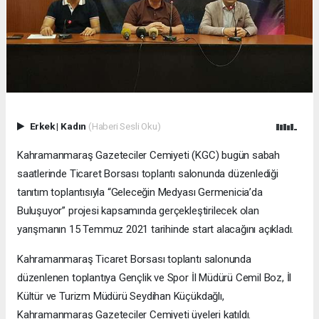
Erkek
|
Kadın
(Haberi Sesli Oku)
Kahramanmaraş Gazeteciler Cemiyeti (KGC) bugün sabah
saatlerinde Ticaret Borsası toplantı salonunda düzenlediği
tanıtım toplantısıyla “Geleceğin Medyası Germenicia’da
Buluşuyor” projesi kapsamında gerçekleştirilecek olan
yarışmanın 15 Temmuz 2021 tarihinde start alacağını açıkladı.
Kahramanmaraş Ticaret Borsası toplantı salonunda
düzenlenen toplantıya Gençlik ve Spor İl Müdürü Cemil Boz, İl
Kültür ve Turizm Müdürü Seydihan Küçükdağlı,
Kahramanmaraş Gazeteciler Cemiyeti üyeleri katıldı.