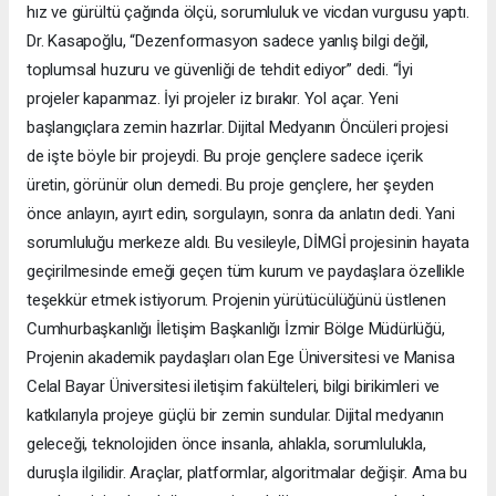
hız ve gürültü çağında ölçü, sorumluluk ve vicdan vurgusu yaptı.
Dr. Kasapoğlu, “Dezenformasyon sadece yanlış bilgi değil,
toplumsal huzuru ve güvenliği de tehdit ediyor” dedi. “İyi
projeler kapanmaz. İyi projeler iz bırakır. Yol açar. Yeni
başlangıçlara zemin hazırlar. Dijital Medyanın Öncüleri projesi
de işte böyle bir projeydi. Bu proje gençlere sadece içerik
üretin, görünür olun demedi. Bu proje gençlere, her şeyden
önce anlayın, ayırt edin, sorgulayın, sonra da anlatın dedi. Yani
sorumluluğu merkeze aldı. Bu vesileyle, DİMGİ projesinin hayata
geçirilmesinde emeği geçen tüm kurum ve paydaşlara özellikle
teşekkür etmek istiyorum. Projenin yürütücülüğünü üstlenen
Cumhurbaşkanlığı İletişim Başkanlığı İzmir Bölge Müdürlüğü,
Projenin akademik paydaşları olan Ege Üniversitesi ve Manisa
Celal Bayar Üniversitesi iletişim fakülteleri, bilgi birikimleri ve
katkılarıyla projeye güçlü bir zemin sundular. Dijital medyanın
geleceği, teknolojiden önce insanla, ahlakla, sorumlulukla,
duruşla ilgilidir. Araçlar, platformlar, algoritmalar değişir. Ama bu