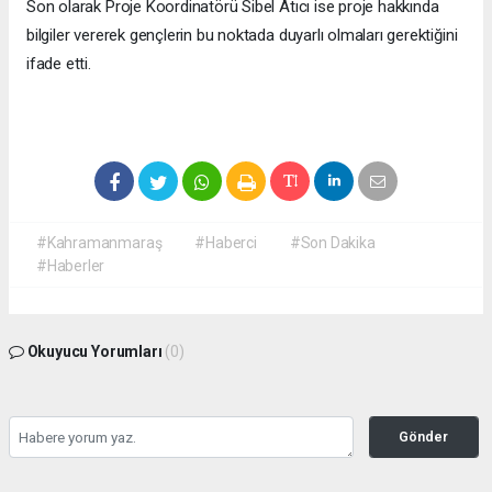
Son olarak Proje Koordinatörü Sibel Atıcı ise proje hakkında
bilgiler vererek gençlerin bu noktada duyarlı olmaları gerektiğini
ifade etti.
#Kahramanmaraş
#Haberci
#Son Dakika
#Haberler
Okuyucu Yorumları
(0)
Gönder
Yorum yazarak Topluluk Kuralları’nı kabul etmiş bulunuyor ve