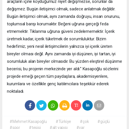
araçların içine koyduğumuz niyet değişmezse, sorunlar da
değişmez. Bugün iletişimci olmak, sadece anlatmak değildir.
Bugün iletişimci olmak, aynı zamanda doğruyu, insan onurunu,
toplumsal barışı korumaktır. Beğeni uğruna gerçeği feda
etmemektir. Tıklanma uğruna güveni zedelememektir. İçerik
üretmek kadar, içerik tüketmek de sorumluluktur. Bizim
hedefimiz; yeni nesil iletişimcilerin yalnızca iyi içerik üreten
bireyler olması değil. Aynı zamanda iyi düşünen, iyi tartan, iyi
sorumluluk alan bireyler olmasıdır. Bu yüzden eleştirel düşünme
becerisi, bu projenin merkezinde yer aldı.” Kasapoğlu sözlerini
projede emeği geçen tüm paydaşlara, akademisyenlere,
kurumlara ve özellikle genç katılımcılara teşekkür ederek
noktaladı.
#Mehmet Kasapoğlu
#Türkiye
#çok
#güçlü
#spor
#tesisi
#alt yapısı
#var