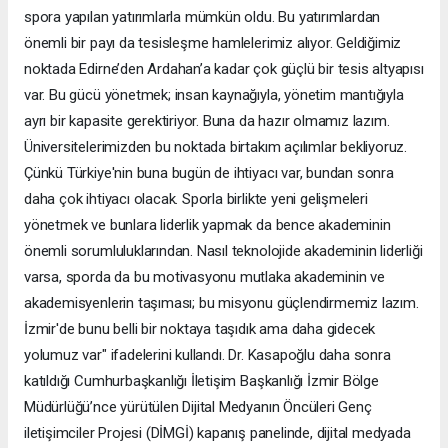
spora yapılan yatırımlarla mümkün oldu. Bu yatırımlardan
önemli bir payı da tesisleşme hamlelerimiz alıyor. Geldiğimiz
noktada Edirne’den Ardahan’a kadar çok güçlü bir tesis altyapısı
var. Bu gücü yönetmek; insan kaynağıyla, yönetim mantığıyla
ayrı bir kapasite gerektiriyor. Buna da hazır olmamız lazım.
Üniversitelerimizden bu noktada birtakım açılımlar bekliyoruz.
Çünkü Türkiye'nin buna bugün de ihtiyacı var, bundan sonra
daha çok ihtiyacı olacak. Sporla birlikte yeni gelişmeleri
yönetmek ve bunlara liderlik yapmak da bence akademinin
önemli sorumluluklarından. Nasıl teknolojide akademinin liderliği
varsa, sporda da bu motivasyonu mutlaka akademinin ve
akademisyenlerin taşıması; bu misyonu güçlendirmemiz lazım.
İzmir'de bunu belli bir noktaya taşıdık ama daha gidecek
yolumuz var" ifadelerini kullandı. Dr. Kasapoğlu daha sonra
katıldığı Cumhurbaşkanlığı İletişim Başkanlığı İzmir Bölge
Müdürlüğü’nce yürütülen Dijital Medyanın Öncüleri Genç
iletişimciler Projesi (DİMGİ) kapanış panelinde, dijital medyada