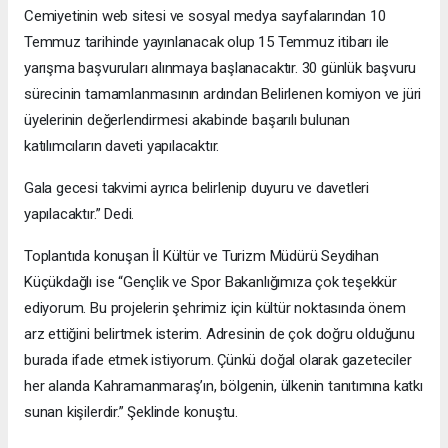
Cemiyetinin web sitesi ve sosyal medya sayfalarından 10
Temmuz tarihinde yayınlanacak olup 15 Temmuz itibarı ile
yarışma başvuruları alınmaya başlanacaktır. 30 günlük başvuru
sürecinin tamamlanmasının ardından Belirlenen komiyon ve jüri
üyelerinin değerlendirmesi akabinde başarılı bulunan
katılımcıların daveti yapılacaktır.
Gala gecesi takvimi ayrıca belirlenip duyuru ve davetleri
yapılacaktır.” Dedi.
Toplantıda konuşan İl Kültür ve Turizm Müdürü Seydihan
Küçükdağlı ise “Gençlik ve Spor Bakanlığımıza çok teşekkür
ediyorum. Bu projelerin şehrimiz için kültür noktasında önem
arz ettiğini belirtmek isterim. Adresinin de çok doğru olduğunu
burada ifade etmek istiyorum. Çünkü doğal olarak gazeteciler
her alanda Kahramanmaraş’ın, bölgenin, ülkenin tanıtımına katkı
sunan kişilerdir.” Şeklinde konuştu.