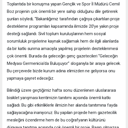
Toplantıda bir konuşma yapan Gençlik ve Spor İl Müdürü Cemil
Boz projenin çok önemli bir yere sahip olduğunu dile getirerek
şunları söyledi; “Bakanlığımız tarafından çağrıya çıkartılan proje
destekleme programları kapsamında ilimizde 20’ye yakın proje
desteği sağlandı. Sivil toplum kuruluşlarının hem sosyal
sorumluluk projelerine kaynak sağlamak hem de ilgili alanlarda
da bir katkı sunma amacıyla yapılmış projelerin desteklenmesi
çok önemli. Burada da geleceğin genç gazetecileri “Geleceğin
Medyası Germenicia’da Buluşuyor” sloganıyla bir araya gelecek.
Bu çerçevede bizde kurum adına elimizden ne geliyorsa onu
yapmaya gayret edeceğiz.
Bilindiği üzere geçtiğimiz hafta sonu düzenlenen uluslararası
bisiklet yarışması kentimizin tanıtımı açısında önemli katkı
sağladı. Bu gibi etkinliklerle ilimizin her alanda tanıtımına fayda
sağlayacağına inanıyoruz. Bu yapılan projede hem gazetecilik
mesleğini özendirme hem de bu coğrafyanın kültürünü
dünyaya tanıtma açısında çok önemli bir proje. Basın olmazsa,