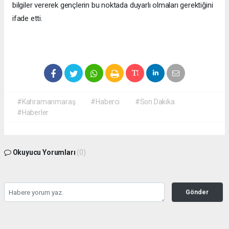
bilgiler vererek gençlerin bu noktada duyarlı olmaları gerektiğini
ifade etti.
#Kahramanmaraş
#Haberci
#Son Dakika
#Haberler
Okuyucu Yorumları
(0)
Gönder
Yorum yazarak Topluluk Kuralları’nı kabul etmiş bulunuyor ve
kahramanmarashaberci.com sitesine yaptığınız yorumunuzla ilgili doğrudan veya