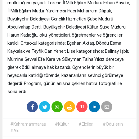
mutluluğunu yaşadı. Törene İl Millî Eğitim Müdürü Erhan Baydur,
İl Millî Eğitim Müdür Yardımcısı Hacı Muharrem Dilipak,
Büyükşehir Belediyesi Gençlik Hizmetleri Şube Müdürü
Abdulvahap Dertli, Büyükşehir Belediyesi Kültür Şube Müdürü
Harun Kadıoğlu, okul yöneticileri, öğretmenler ve öğrenciler
katıldı. Ortaokul kategorisinde: Egehan Aktaş, Döndü Esma
Kaykalak ve Teyfik Can Yener; Lise kategorisinde: Belinay İşbir,
Mümine Şevval Efe Kara ve Süleyman Talha Yıldız dereceye
girerek ödül almaya hak kazandı. Öğrencilerin büyük bir
heyecanla katıldığı törende, kazananların sevinci görülmeye
değerdi. Program, günün anısına çekilen hatıra fotoğrafı ile
sona erdi.
#Kahramanmaraş
#Kültür
#Elçileri
#Ödüllerini
#Aldı