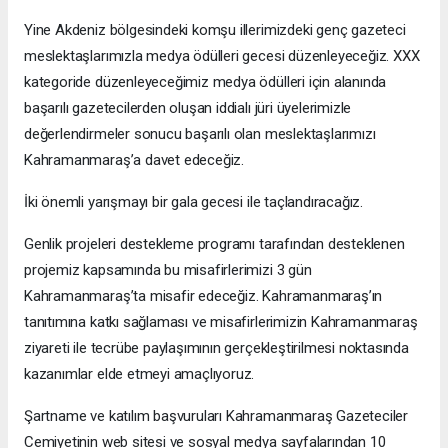
Yine Akdeniz bölgesindeki komşu illerimizdeki genç gazeteci
meslektaşlarımızla medya ödülleri gecesi düzenleyeceğiz. XXX
kategoride düzenleyeceğimiz medya ödülleri için alanında
başarılı gazetecilerden oluşan iddialı jüri üyelerimizle
değerlendirmeler sonucu başarılı olan meslektaşlarımızı
Kahramanmaraş’a davet edeceğiz.
İki önemli yarışmayı bir gala gecesi ile taçlandıracağız.
Genlik projeleri destekleme programı tarafından desteklenen
projemiz kapsamında bu misafirlerimizi 3 gün
Kahramanmaraş’ta misafir edeceğiz. Kahramanmaraş’ın
tanıtımına katkı sağlaması ve misafirlerimizin Kahramanmaraş
ziyareti ile tecrübe paylaşımının gerçekleştirilmesi noktasında
kazanımlar elde etmeyi amaçlıyoruz.
Şartname ve katılım başvuruları Kahramanmaraş Gazeteciler
Cemiyetinin web sitesi ve sosyal medya sayfalarından 10