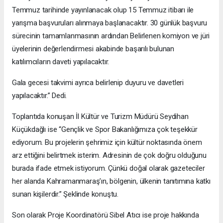
Temmuz tarihinde yayınlanacak olup 15 Temmuz itibarı ile
yarışma başvuruları alınmaya başlanacaktır. 30 günlük başvuru
sürecinin tamamlanmasının ardından Belirlenen komiyon ve jüri
üyelerinin değerlendirmesi akabinde başarılı bulunan
katılımcıların daveti yapılacaktır.
Gala gecesi takvimi ayrıca belirlenip duyuru ve davetleri
yapılacaktır.” Dedi.
Toplantıda konuşan İl Kültür ve Turizm Müdürü Seydihan
Küçükdağlı ise “Gençlik ve Spor Bakanlığımıza çok teşekkür
ediyorum. Bu projelerin şehrimiz için kültür noktasında önem
arz ettiğini belirtmek isterim. Adresinin de çok doğru olduğunu
burada ifade etmek istiyorum. Çünkü doğal olarak gazeteciler
her alanda Kahramanmaraş’ın, bölgenin, ülkenin tanıtımına katkı
sunan kişilerdir.” Şeklinde konuştu.
Son olarak Proje Koordinatörü Sibel Atıcı ise proje hakkında