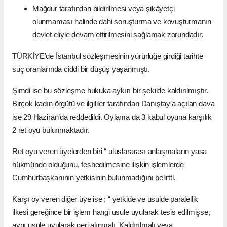
Mağdur tarafından bildirilmesi veya şikâyetçi
olunmaması halinde dahi soruşturma ve kovuşturmanın
devlet eliyle devam ettirilmesini sağlamak zorundadır.
TÜRKİYE’de İstanbul sözleşmesinin yürürlüğe girdiği tarihte
suç oranlarında ciddi bir düşüş yaşanmıştı.
Şimdi ise bu sözleşme hukuka aykırı bir şekilde kaldırılmıştır.
Birçok kadın örgütü ve ilgililer tarafından Danıştay’a açılan dava
ise 29 Haziran’da reddedildi. Oylama da 3 kabul oyuna karşılık
2 ret oyu bulunmaktadır.
Ret oyu veren üyelerden biri “ uluslararası anlaşmaların yasa
hükmünde olduğunu, feshedilmesine ilişkin işlemlerde
Cumhurbaşkanının yetkisinin bulunmadığını belirtti.
Karşı oy veren diğer üye ise ; “ yetkide ve usulde paralellik
ilkesi gereğince bir işlem hangi usule uyularak tesis edilmişse,
aynı usule uyularak geri alınmalı, Kaldırılmalı veya