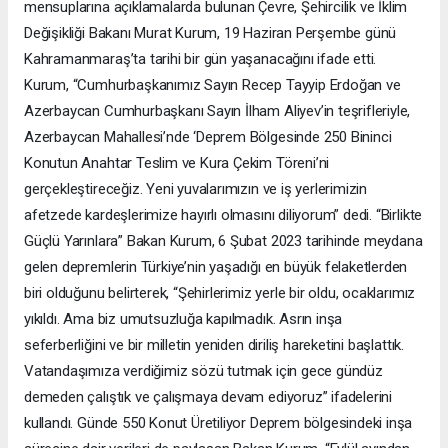
mensuplarına açıklamalarda bulunan Çevre, Şehircilik ve İklim
Değişikliği Bakanı Murat Kurum, 19 Haziran Perşembe günü
Kahramanmaraş’ta tarihi bir gün yaşanacağını ifade etti.
Kurum, “Cumhurbaşkanımız Sayın Recep Tayyip Erdoğan ve
Azerbaycan Cumhurbaşkanı Sayın İlham Aliyev’in teşrifleriyle,
Azerbaycan Mahallesi’nde ‘Deprem Bölgesinde 250 Bininci
Konutun Anahtar Teslim ve Kura Çekim Töreni’ni
gerçekleştireceğiz. Yeni yuvalarımızın ve iş yerlerimizin
afetzede kardeşlerimize hayırlı olmasını diliyorum” dedi. “Birlikte
Güçlü Yarınlara” Bakan Kurum, 6 Şubat 2023 tarihinde meydana
gelen depremlerin Türkiye’nin yaşadığı en büyük felaketlerden
biri olduğunu belirterek, “Şehirlerimiz yerle bir oldu, ocaklarımız
yıkıldı. Ama biz umutsuzluğa kapılmadık. Asrın inşa
seferberliğini ve bir milletin yeniden diriliş hareketini başlattık.
Vatandaşımıza verdiğimiz sözü tutmak için gece gündüz
demeden çalıştık ve çalışmaya devam ediyoruz” ifadelerini
kullandı. Günde 550 Konut Üretiliyor Deprem bölgesindeki inşa