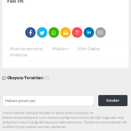
ifade etti.
#Kahramanmaraş
#Haberci
#Son Dakika
#Haberler
Okuyucu Yorumları
(0)
Gönder
Yorum yazarak Topluluk Kuralları’nı kabul etmiş bulunuyor ve
kahramanmarashaberci.com sitesine yaptığınız yorumunuzla ilgili doğrudan veya
dolaylı tüm sorumluluğu tek başınıza üstleniyorsunuz. Yazılan tüm yorumlardan site
yönetimi hiçbir şekilde sorumlu tutulamaz.