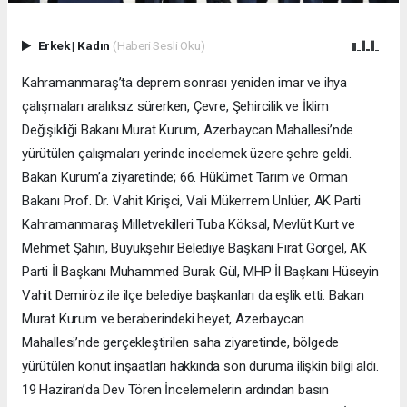
Erkek
|
Kadın
(Haberi Sesli Oku)
Kahramanmaraş’ta deprem sonrası yeniden imar ve ihya
çalışmaları aralıksız sürerken, Çevre, Şehircilik ve İklim
Değişikliği Bakanı Murat Kurum, Azerbaycan Mahallesi’nde
yürütülen çalışmaları yerinde incelemek üzere şehre geldi.
Bakan Kurum’a ziyaretinde; 66. Hükümet Tarım ve Orman
Bakanı Prof. Dr. Vahit Kirişci, Vali Mükerrem Ünlüer, AK Parti
Kahramanmaraş Milletvekilleri Tuba Köksal, Mevlüt Kurt ve
Mehmet Şahin, Büyükşehir Belediye Başkanı Fırat Görgel, AK
Parti İl Başkanı Muhammed Burak Gül, MHP İl Başkanı Hüseyin
Vahit Demiröz ile ilçe belediye başkanları da eşlik etti. Bakan
Murat Kurum ve beraberindeki heyet, Azerbaycan
Mahallesi’nde gerçekleştirilen saha ziyaretinde, bölgede
yürütülen konut inşaatları hakkında son duruma ilişkin bilgi aldı.
19 Haziran’da Dev Tören İncelemelerin ardından basın