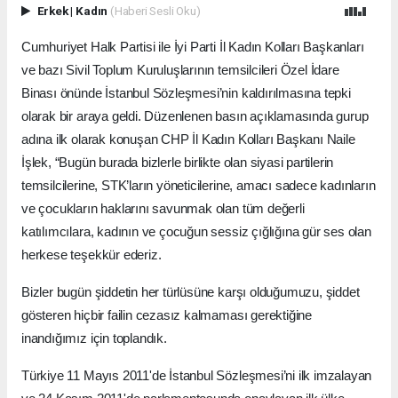
Erkek
|
Kadın
(Haberi Sesli Oku)
Cumhuriyet Halk Partisi ile İyi Parti İl Kadın Kolları Başkanları
ve bazı Sivil Toplum Kuruluşlarının temsilcileri Özel İdare
Binası önünde İstanbul Sözleşmesi’nin kaldırılmasına tepki
olarak bir araya geldi. Düzenlenen basın açıklamasında gurup
adına ilk olarak konuşan CHP İl Kadın Kolları Başkanı Naile
İşlek, “Bugün burada bizlerle birlikte olan siyasi partilerin
temsilcilerine, STK’ların yöneticilerine, amacı sadece kadınların
ve çocukların haklarını savunmak olan tüm değerli
katılımcılara, kadının ve çocuğun sessiz çığlığına gür ses olan
herkese teşekkür ederiz.
Bizler bugün şiddetin her türlüsüne karşı olduğumuzu, şiddet
gösteren hiçbir failin cezasız kalmaması gerektiğine
inandığımız için toplandık.
Türkiye 11 Mayıs 2011'de İstanbul Sözleşmesi’ni ilk imzalayan