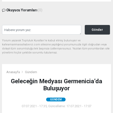
Okuyucu Yorumları
(0)
Gönder
Yorum yazarak Topluluk Kuralları’nı kabul etmiş bulunuyor ve
kahramanmarashaberci.com sitesine yaptığınız yorumunuzla ilgili doğrudan veya
dolaylı tüm sorumluluğu tek başınıza üstleniyorsunuz. Yazılan tüm yorumlardan site
yönetimi hiçbir şekilde sorumlu tutulamaz.
Anasayfa
Gündem
Geleceğin Medyası Germenicia’da
Buluşuyor
GÜNDEM
07.07.2021 - 17:35, Güncelleme: 17.07.2021 - 17:07