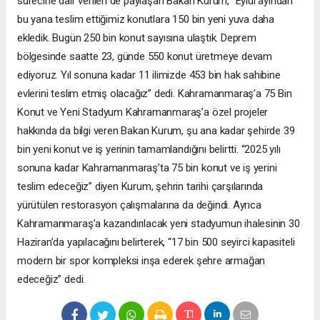
sürecine dair verileri de paylaşan Bakan Kurum, “Eylül ayından
bu yana teslim ettiğimiz konutlara 150 bin yeni yuva daha
ekledik. Bugün 250 bin konut sayısına ulaştık. Deprem
bölgesinde saatte 23, günde 550 konut üretmeye devam
ediyoruz. Yıl sonuna kadar 11 ilimizde 453 bin hak sahibine
evlerini teslim etmiş olacağız” dedi. Kahramanmaraş’a 75 Bin
Konut ve Yeni Stadyum Kahramanmaraş’a özel projeler
hakkında da bilgi veren Bakan Kurum, şu ana kadar şehirde 39
bin yeni konut ve iş yerinin tamamlandığını belirtti. “2025 yılı
sonuna kadar Kahramanmaraş’ta 75 bin konut ve iş yerini
teslim edeceğiz” diyen Kurum, şehrin tarihi çarşılarında
yürütülen restorasyon çalışmalarına da değindi. Ayrıca
Kahramanmaraş’a kazandırılacak yeni stadyumun ihalesinin 30
Haziran’da yapılacağını belirterek, “17 bin 500 seyirci kapasiteli
modern bir spor kompleksi inşa ederek şehre armağan
edeceğiz” dedi.