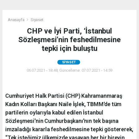
Anasayfa
Siyaset
CHP ve İyi Parti, ‘İstanbul
Sözleşmesi’nin feshedilmesine
tepki için buluştu
SIYASET
06.07.2021 - 18:48, Güncelleme: 07.07.2021 - 14:59
Cumhuriyet Halk Partisi (CHP) Kahramanmaraş
Kadın Kolları Başkanı Naile İşlek, TBMM'de tüm
partilerin oylarıyla kabul edilen İstanbul
Sözleşmesi'nin Cumhurbaşkanı'nın tek başına
imzaladığı kararla feshedilmesine tepki göstererek,
“Tek isteğimiz ülkemizde yaşayan her bir bireyin