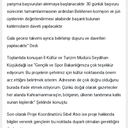
yarışma başvuruları alınmaya başlanacaktır. 30 günlük başvuru
sürecinin tamamlanmasının ardından Belirlenen komiyon ve jüri
üyelerinin değerlendirmesi akabinde başarılı bulunan
katılımcıların daveti yapılacaktır.
Gala gecesi takvimi ayrıca belirlenip duyuru ve davetleri
yapılacaktır.” Dedi.
Toplantıda konuşan İl Kültür ve Turizm Müdürü Seydihan
Küçükdağlı ise “Gençlik ve Spor Bakanlığımıza çok teşekkür
ediyorum. Bu projelerin şehrimiz için kültür noktasında önem
arz ettiğini belirtmek isterim. Adresinin de çok doğru olduğunu
burada ifade etmek istiyorum. Çünkü doğal olarak gazeteciler
her alanda Kahramanmaraş’ın, bölgenin, ülkenin tanıtımına katkı
sunan kişilerdir.” Şeklinde konuştu.
Son olarak Proje Koordinatörü Sibel Atıcı ise proje hakkında
bilgiler vererek gençlerin bu noktada duyarlı olmaları gerektiğini