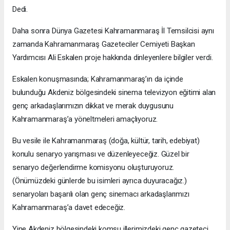
Dedi.
Daha sonra Dünya Gazetesi Kahramanmaraş İl Temsilcisi aynı
zamanda Kahramanmaraş Gazeteciler Cemiyeti Başkan
Yardımcısı Ali Eskalen proje hakkında dinleyenlere bilgiler verdi.
Eskalen konuşmasında; Kahramanmaraş’ın da içinde
bulunduğu Akdeniz bölgesindeki sinema televizyon eğitimi alan
genç arkadaşlarımızın dikkat ve merak duygusunu
Kahramanmaraş’a yöneltmeleri amaçlıyoruz.
Bu vesile ile Kahramanmaraş (doğa, kültür, tarih, edebiyat)
konulu senaryo yarışması ve düzenleyeceğiz. Güzel bir
senaryo değerlendirme komisyonu oluşturuyoruz.
(Önümüzdeki günlerde bu isimleri ayrıca duyuracağız.)
senaryoları başarılı olan genç sinemacı arkadaşlarımızı
Kahramanmaraş’a davet edeceğiz.
Yine Akdeniz bölgesindeki komşu illerimizdeki genç gazeteci