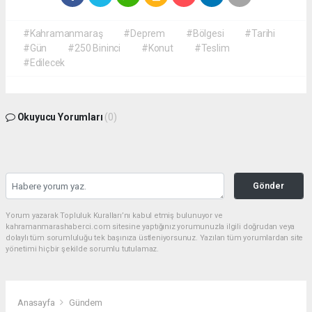
#Kahramanmaraş
#Deprem
#Bölgesi
#Tarihi
#Gün
#250 Bininci
#Konut
#Teslim
#Edilecek
Okuyucu Yorumları
(0)
Gönder
Yorum yazarak Topluluk Kuralları’nı kabul etmiş bulunuyor ve
kahramanmarashaberci.com sitesine yaptığınız yorumunuzla ilgili doğrudan veya
dolaylı tüm sorumluluğu tek başınıza üstleniyorsunuz. Yazılan tüm yorumlardan site
yönetimi hiçbir şekilde sorumlu tutulamaz.
Anasayfa
Gündem