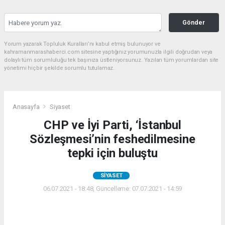
Gönder
Yorum yazarak Topluluk Kuralları’nı kabul etmiş bulunuyor ve
kahramanmarashaberci.com sitesine yaptığınız yorumunuzla ilgili doğrudan veya
dolaylı tüm sorumluluğu tek başınıza üstleniyorsunuz. Yazılan tüm yorumlardan site
yönetimi hiçbir şekilde sorumlu tutulamaz.
Anasayfa
Siyaset
CHP ve İyi Parti, ‘İstanbul
Sözleşmesi’nin feshedilmesine
tepki için buluştu
SIYASET
06.07.2021 - 18:48, Güncelleme: 07.07.2021 - 14:59