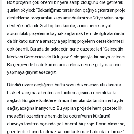
Boz projenin çok önemli bir yere sahip olduğunu dile getirerek
şunları söyledi; “Bakanlığımız tarafından çağrıya çıkartılan proje
destekleme programları kapsamında ilimizde 20’ye yakın proje
desteği sağlandı. Sivil toplum kuruluşlarının hem sosyal
sorumluluk projelerine kaynak sağlamak hem de ilgili alanlarda
da bir katkı sunma amacıyla yapılmış projelerin desteklenmesi
çok önemli. Burada da geleceğin genç gazetecileri “Geleceğin
Medyası Germenicia’da Buluşuyor” sloganıyla bir araya gelecek.
Bu çerçevede bizde kurum adına elimizden ne geliyorsa onu
yapmaya gayret edeceğiz.
Bilindiği üzere geçtiğimiz hafta sonu düzenlenen uluslararası
bisiklet yarışması kentimizin tanıtımı açısında önemli katkı
sağladı. Bu gibi etkinliklerle ilimizin her alanda tanıtımına fayda
sağlayacağına inanıyoruz. Bu yapılan projede hem gazetecilik
mesleğini özendirme hem de bu coğrafyanın kültürünü
dünyaya tanıtma açısında çok önemli bir proje. Basın olmazsa,
gazeteciler bunu tanıtmazsa bundan kimse haberdar olamaz.”