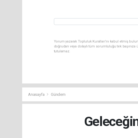
Yorum yazarak Topluluk Kuralları’nı kabul etmiş bul
doğrudan veya dolaylı tüm sorumluluğu tek başınıza ü
tutulamaz.
Anasayfa
Gündem
Geleceğin