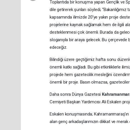
Toplantıda bir konuşma yapan Gençlik ve Sp
dile getirerek şunları söyledi; “Bakanlığımız
kapsamında ilimizde 20’ye yakın proje deste
projelerine kaynak sağlamak hem de ilgili al
desteklenmesi çok önemli. Burada da gelec
sloganıyla bir araya gelecek. Bu çerçevede
edeceğiz.
Bilindiği üzere geçtiğimiz hafta sonu düzenle
önemli katkı sağladı. Bu gibi etkinliklerle il
projede hem gazetecilik mesleğini özendir
önemli bir proje. Basın olmazsa, gazetecil
Daha sonra Dünya Gazetesi
Kahramanmar
Cemiyeti Başkan Yardımcısı Ali Eskalen proje 
Eskalen konuşmasında; Kahramanmaraş’ın da
alan genç arkadaşlarımızın dikkat ve mera