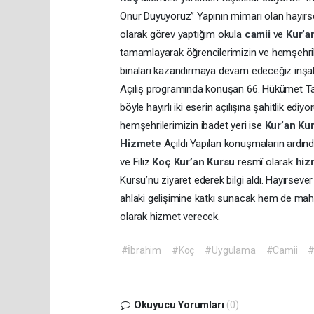
Onur Duyuyoruz” Yapının mimarı olan hayır
olarak görev yaptığım okula
camii
ve
Kur’a
tamamlayarak öğrencilerimizin ve hemşehri
binaları kazandırmaya devam edeceğiz inşalla
Açılış programında konuşan 66. Hükümet Tar
böyle hayırlı iki eserin açılışına şahitlik ediy
hemşehrilerimizin ibadet yeri ise
Kur’an
Ku
Hizmete
Açıldı Yapılan konuşmaların ardınd
ve Filiz
Koç
Kur’an
Kursu
resmî olarak
hiz
Kursu’nu ziyaret ederek bilgi aldı. Hayırseve
ahlaki gelişimine katkı sunacak hem de maha
olarak hizmet verecek.
#İbrahim
#Koç
#Uygulama
#Camii
#
Okuyucu Yorumları
(0)