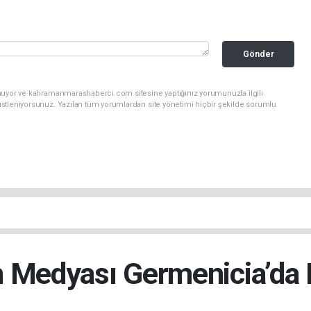
Gönder
unuyor ve kahramanmarashaberci.com sitesine yaptığınız yorumunuzla ilgili
stleniyorsunuz. Yazılan tüm yorumlardan site yönetimi hiçbir şekilde sorumlu
 Medyası Germenicia’da