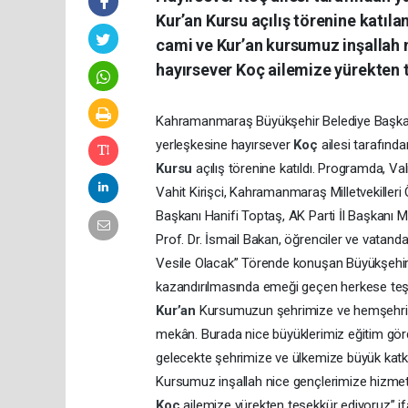
Kur’an Kursu açılış törenine katıl
cami ve Kur’an kursumuz inşallah
hayırsever Koç ailemize yürekten 
Kahramanmaraş Büyükşehir Belediye Başkan
yerleşkesine hayırsever
Koç
ailesi tarafında
Kursu
açılış törenine katıldı. Programda, 
Vahit Kirişci, Kahramanmaraş Milletvekilleri 
Başkanı Hanifi Toptaş, AK Parti İl Başkanı
Prof. Dr. İsmail Bakan, öğrenciler ve vatand
Vesile Olacak” Törende konuşan Büyükşehir 
kazandırılmasında emeği geçen herkese teşekk
Kur’an
Kursumuzun şehrimize ve hemşehrileri
mekân. Burada nice büyüklerimiz eğitim görd
gelecekte şehrimize ve ülkemize büyük katkıl
Kursumuz inşallah nice gençlerimize hizmet
Koç
ailemize yürekten teşekkür ediyoruz” ifa