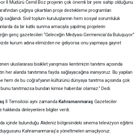
or İl Müdürü Cemil Boz projenin çok önemli bir yere sahip olduğunu
 tarafından çağrıya çıkartılan proje destekleme programları
ği sağlandı. Sivil toplum kuruluşlarının hem sosyal sorumluluk
anlarda da bir katkı sunma amacıyla yapılmış projelerin
eğin genç gazetecileri “Geleceğin Medyası Germenicia’da Buluşuyor”
 bizde kurum adına elimizden ne geliyorsa onu yapmaya gayret
nen uluslararası bisiklet yarışması kentimizin tanıtımı açısında
imizin her alanda tanıtımına fayda sağlayacağına inanıyoruz. Bu yapılan
me hem de bu coğrafyanın kültürünü dünyaya tanıtma açısında çok
er bunu tanıtmazsa bundan kimse haberdar olamaz.” Dedi.
aş
İl Temsilcisi aynı zamanda
Kahramanmaraş
Gazeteciler
hakkında dinleyenlere bilgiler verdi.
 içinde bulunduğu Akdeniz bölgesindeki sinema televizyon eğitimi
k duygusunu Kahramanmaraş’a yöneltmeleri amaçlıyoruz.