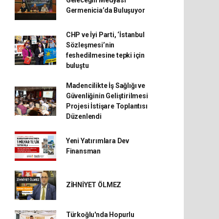
Germenicia’da Buluşuyor
CHP ve İyi Parti, ‘İstanbul
Sözleşmesi’nin
feshedilmesine tepki için
buluştu
Madencilikte İş Sağlığı ve
Güvenliğinin Geliştirilmesi
Projesi İstişare Toplantısı
Düzenlendi
Yeni Yatırımlara Dev
Finansman
ZİHNİYET ÖLMEZ
Türkoğlu'nda Hopurlu