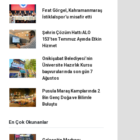
Fırat Görgel, Kahramanmaraş
İstiklalspor’u misafir etti
Şehrin Çözüm Hattı ALO
153’ten Temmuz Ayında Etkin
Hizmet
Onikişubat Belediyesi’nin
Üniversite Hazırlık Kursu
başvurularında son gün 7
Ağustos
Pusula Maraş Kamplarında 2
Bin Genç Doğa ve Bilimle
Buluştu
En Çok Okunanlar
Geleceğin Medyası