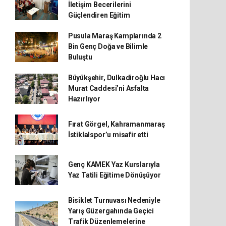
İletişim Becerilerini
Güçlendiren Eğitim
Pusula Maraş Kamplarında 2
Bin Genç Doğa ve Bilimle
Buluştu
Büyükşehir, Dulkadiroğlu Hacı
Murat Caddesi’ni Asfalta
Hazırlıyor
Fırat Görgel, Kahramanmaraş
İstiklalspor’u misafir etti
Genç KAMEK Yaz Kurslarıyla
Yaz Tatili Eğitime Dönüşüyor
Bisiklet Turnuvası Nedeniyle
Yarış Güzergahında Geçici
Trafik Düzenlemelerine