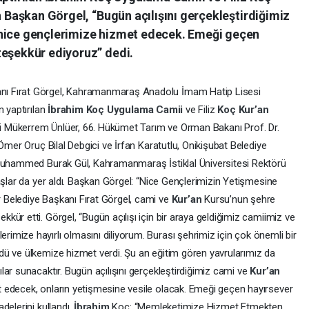
an Başkan Görgel, “Bugün açılışını gerçekleştirdiğimiz
 nice gençlerimize hizmet edecek. Emeği geçen
teşekkür ediyoruz” dedi.
ı Fırat Görgel, Kahramanmaraş Anadolu İmam Hatip Lisesi
n yaptırılan
İbrahim
Koç
Uygulama
Camii
ve Filiz
Koç
Kur’an
Vali Mükerrem Ünlüer, 66. Hükümet Tarım ve Orman Bakanı Prof. Dr.
Ömer Oruç Bilal Debgici ve İrfan Karatutlu, Onikişubat Belediye
 Muhammed Burak Gül, Kahramanmaraş İstiklal Üniversitesi Rektörü
aşlar da yer aldı. Başkan Görgel: “Nice Gençlerimizin Yetişmesine
Belediye Başkanı Fırat Görgel, cami ve
Kur’an
Kursu’nun şehre
ür etti. Görgel, “Bugün açılışı için bir araya geldiğimiz camiimiz ve
mize hayırlı olmasını diliyorum. Burası şehrimiz için çok önemli bir
ü ve ülkemize hizmet verdi. Şu an eğitim gören yavrularımız da
ar sunacaktır. Bugün açılışını gerçekleştirdiğimiz cami ve
Kur’an
 edecek, onların yetişmesine vesile olacak. Emeği geçen hayırsever
delerini kullandı.
İbrahim
Koç: “Memleketimize Hizmet Etmekten