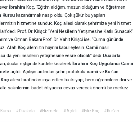
sever
İbrahim
Koç, “Eğitim aldığım, mezun olduğum ve öğretmen
n
Kursu
kazandırmak nasip oldu. Çok şükür bu yapıları
lerimizin hizmetine sunduk.
Koç
ailesi olarak şehrimize yeni hizmet
h”dedi. Prof. Dr. Kirişci: “Yeni Nesillerin Yetişmesine Katkı Sunacak”
ım ve Orman Bakanı Prof. Dr. Vahit Kirişci ise, “Cuma gününde
oruz. Allah
Koç
ailemizin hayrını kabul eylesin.
Camii
nasıl
rsu
da yeni nesillerin yetişmesine vesile olacak” dedi.
Dualarla
an, dualar eşliğinde kurdele kesilerek
İbrahim
Koç
Uygulama
Camii
mete
açıldı. Açılışın ardından şehir protokolü
camii
ve
Kur’an
r
Koç
ailesi tarafından inşa edilen bu iki yapı, hem öğrencilerin dini ve
lle sakinlerinin ibadet ihtiyacına cevap verecek önemli bir merkez
Kursu
#Dualarla
#Hizmete
#Açıldı
#Filiz Koç
#Kur’an