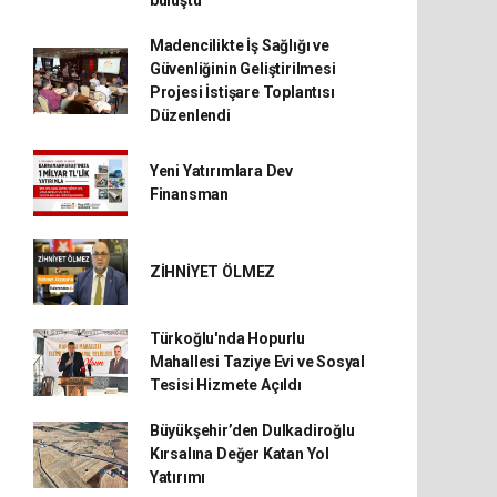
buluştu
Madencilikte İş Sağlığı ve
Güvenliğinin Geliştirilmesi
Projesi İstişare Toplantısı
Düzenlendi
Yeni Yatırımlara Dev
Finansman
ZİHNİYET ÖLMEZ
Türkoğlu'nda Hopurlu
Mahallesi Taziye Evi ve Sosyal
Tesisi Hizmete Açıldı
Büyükşehir’den Dulkadiroğlu
Kırsalına Değer Katan Yol
Yatırımı